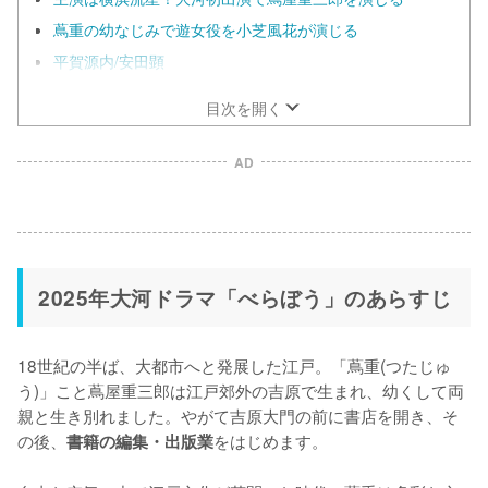
蔦重の幼なじみで遊女役を小芝風花が演じる
平賀源内/安田顕
目次を開く
AD
2025年大河ドラマ「べらぼう」のあらすじ
18世紀の半ば、大都市へと発展した江戸。「蔦重(つたじゅ
う)」こと蔦屋重三郎は江戸郊外の吉原で生まれ、幼くして両
親と生き別れました。やがて吉原大門の前に書店を開き、そ
の後、
をはじめます。

書籍の編集・出版業