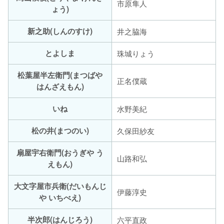
市原隼人
ょう)
新之助(しんのすけ)
井之脇海
とよしま
珠城りょう
松葉屋半左衛門(まつばや
正名僕蔵
はんざえもん)
いね
水野美紀
松の井(まつのい)
久保田紗友
扇屋宇右衛門(おうぎや う
山路和弘
えもん)
大文字屋市兵衛(だいもんじ
伊藤淳史
や いちべえ)
半次郎(はんじろう)
六平直政