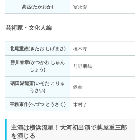
高岳(たかおか)
冨永愛
芸術家・文化人編
北尾重政(きたお しげまさ)
橋本淳
勝川春章(かつかわ しゅん
前野朋哉
しょう)
礒田湖龍斎(いそだ こりゅ
鉄拳
うさい)
平秩東作(へづつ とうさく)
木村了
主演は横浜流星！大河初出演で蔦屋重三郎
を演じる