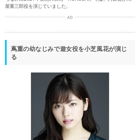
屋重三郎役を演じていました。
AD
蔦重の幼なじみで遊女役を小芝風花が演じ
る