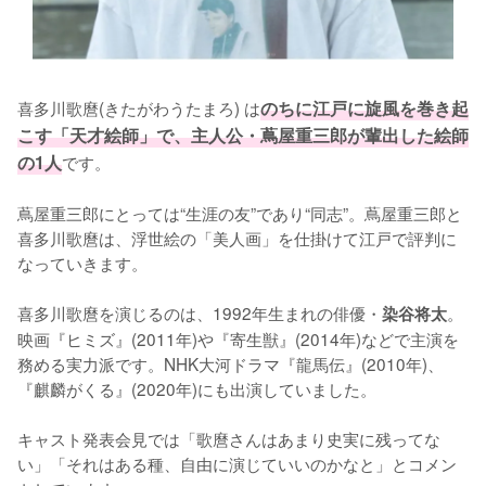
喜多川歌麿(きたがわうたまろ) は
のちに江戸に旋風を巻き起
こす「天才絵師」で、主人公・蔦屋重三郎が輩出した絵師
の1人
です。

蔦屋重三郎にとっては“生涯の友”であり“同志”。蔦屋重三郎と
喜多川歌麿は、浮世絵の「美人画」を仕掛けて江戸で評判に
なっていきます。

喜多川歌麿を演じるのは、1992年生まれの俳優・
。
染谷将太
映画『ヒミズ』(2011年)や『寄生獣』(2014年)などで主演を
務める実力派です。NHK大河ドラマ『龍馬伝』(2010年)、
『麒麟がくる』(2020年)にも出演していました。

キャスト発表会見では「歌麿さんはあまり史実に残ってな
い」「それはある種、自由に演じていいのかなと」とコメン