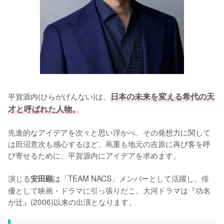
平賀源内(ひらがげんない)は、
日本の未来を変える希代の天
才と呼ばれた人物。
先進的なアイデアを次々と思い浮かべ、その発想力に関して
は田沼意次も感心するほど。蔦重も地元の吉原に再び客を呼
び寄せるために、平賀源内にアイデアを求めます。

演じる
は「TEAM NACS」メンバーとして活躍し、俳
安田顕
優として映画・ドラマに引っ張りだこ。大河ドラマは『功名
が辻』(2006)以来の出演となります。