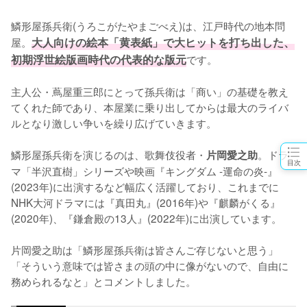
鱗形屋孫兵衛(うろこがたやまごべえ)は、江戸時代の地本問
屋。
大人向けの絵本「黄表紙」で大ヒットを打ち出した、
初期浮世絵版画時代の代表的な版元
です。

主人公・蔦屋重三郎にとって孫兵衛は「商い」の基礎を教え
てくれた師であり、本屋業に乗り出してからは最大のライバ
ルとなり激しい争いを繰り広げていきます。

鱗形屋孫兵衛を演じるのは、歌舞伎役者・
。ドラ
片岡愛之助
目次
マ「半沢直樹」シリーズや映画『キングダム -運命の炎-』
(2023年)に出演するなど幅広く活躍しており、これまでに
NHK大河ドラマには『真田丸』(2016年)や『麒麟がくる』
(2020年)、『鎌倉殿の13人』(2022年)に出演しています。

片岡愛之助は「鱗形屋孫兵衛は皆さんご存じないと思う」
「そういう意味では皆さまの頭の中に像がないので、自由に
務められるなと」とコメントしました。