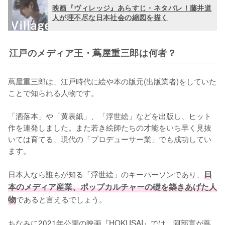
映画『ヴィレッジ』あらすじ・ネタバレ！藤井道
人が理不尽な日本社会の縮図を描く
江戸のメディア王・蔦屋重三郎は何者？
蔦屋重三郎は、江戸時代に絵や本の版元(出版業者)をしていた
ことで知られる人物です。

「洒落本」や「黄表紙」、「浮世絵」などを出版し、ヒット
作を連発しました。また若き絵師たちの才能をいち早く見抜
いては育てる、現代の「プロデューサー業」でも成功してい
ます。

日本人なら誰もが知る「浮世絵」のキーパーソンであり、
日
本のメディア産業、ポップカルチャーの礎を築きあげた人
物
であると言えるでしょう。

ちなみに2021年公開の映画『HOKUSAI』では、阿部寛が蔦