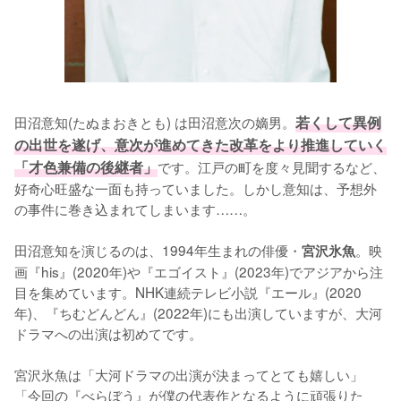
田沼意知(たぬまおきとも) は田沼意次の嫡男。
若くして異例
の出世を遂げ、意次が進めてきた改革をより推進していく
「才色兼備の後継者」
です。江戸の町を度々見聞するなど、
好奇心旺盛な一面も持っていました。しかし意知は、予想外
の事件に巻き込まれてしまいます……。

田沼意知を演じるのは、1994年生まれの俳優・
。映
宮沢氷魚
画『his』(2020年)や『エゴイスト』(2023年)でアジアから注
目を集めています。NHK連続テレビ小説『エール』(2020
年)、『ちむどんどん』(2022年)にも出演していますが、大河
ドラマへの出演は初めてです。

宮沢氷魚は「大河ドラマの出演が決まってとても嬉しい」
「今回の『べらぼう』が僕の代表作となるように頑張りた