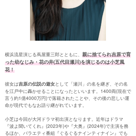
横浜流星演じる蔦屋重三郎とともに、
親に捨てられ吉原で育
った幼なじみ・花の井(五代目瀬川)を演じるのは小芝風
花！
彼女は
として「瀬川」の名を継ぎ、その名
吉原の伝説の遊女
を江戸中に轟かせることになったといいます。1400両(現在で
言う約1億4000万円)で落籍されたことや、その後の悲しい運
命が現代でもなお語り継がれています。

小芝は今回が大河ドラマ初出演となります。近年はドラマ
『波よ聞いてくれ』(2023年)や『大奥』(2024年)で主演を務
るほか、バラエティ番組『ぐるぐるナインティナイン』でも