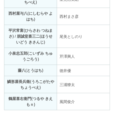
ちべえ)
西村屋与八(にしむらや よ
西村まさ彦
はち)
平沢常富(ひらさわ つねま
さ) / 朋誠堂喜三二(ほうせ
尾美としのり
いどう きさんじ)
小泉忠五郎(こいずみ ちゅ
芹澤興人
うごろう)
藤八(とうはち)
徳井優
鱗形屋長兵衛(うろこがたや
三浦獠太
ちょうべえ)
鶴屋喜右衛門(つるや きえ
風間俊介
もｎ)