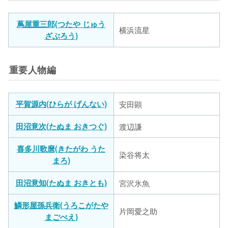
蔦屋重三郎(つたや じゅう
横浜流星
ざぶろう)
重要人物編
平賀源内(ひらが げんない)
安田顕
田沼意次(たぬま おきつぐ)
渡辺謙
喜多川歌麿(きたがわ うた
染谷将太
まろ)
田沼意知(たぬま おきとも)
宮沢氷魚
鱗形屋孫兵衛(うろこがたや
片岡愛之助
まごべえ)