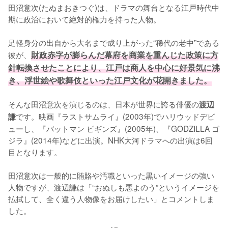
田沼意次(たぬまおきつぐ)は、ドラマの舞台となる江戸時代中
期に政治において絶対的権力を持った人物。

足軽身分の出自から大名まで成り上がった“稀代の老中”である
彼が、
財政赤字が膨らんだ幕府を商業を重んじた政策に方
針転換させたことにより、江戸は商人を中心に好景気に沸
き、浮世絵や歌舞伎といった江戸文化が花開きました。
そんな田沼意次を演じるのは、日本が世界に誇る俳優の
渡辺
です。映画『ラストサムライ』(2003年)でハリウッドデビ
謙
ューし、『バットマン ビギンズ』(2005年)、『GODZILLA ゴ
ジラ』(2014年)などに出演。NHK大河ドラマへの出演は6回
目となります。

田沼意次は一般的に賄賂や汚職といった黒いイメージの強い
人物ですが、渡辺謙は「“おぬしも悪よのう”というイメージを
払拭して、全く違う人物像をお届けしたい」とコメントしま
した。