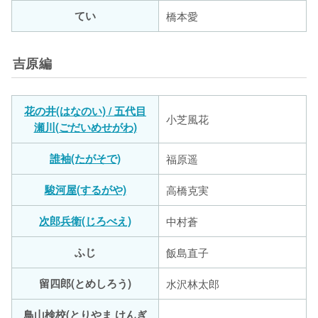
てい
橋本愛
吉原編
花の井(はなのい) / 五代目
小芝風花
瀬川(ごだいめせがわ)
誰袖(たがそで)
福原遥
駿河屋(するがや)
高橋克実
次郎兵衛(じろべえ)
中村蒼
ふじ
飯島直子
留四郎(とめしろう)
水沢林太郎
鳥山検校(とりやま けんぎ