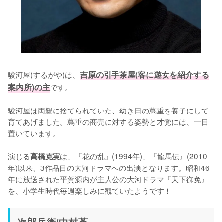
駿河屋(するがや)は、
吉原の引手茶屋(客に遊女を紹介する
案内所)の主
です。

駿河屋は両親に捨てられていた、幼き日の蔦重を養子にして
育てあげました。蔦重の商売に対する姿勢と才覚には、一目
置いています。

演じる
は、『花の乱』(1994年)、『龍馬伝』(2010
高橋克実
年)以来、3作品目の大河ドラマへの出演となります。昭和46
年に放送された平賀源内が主人公の大河ドラマ『天下御免』
を、小学生時代毎週楽しみに観ていたようです！
次郎兵衛/中村蒼