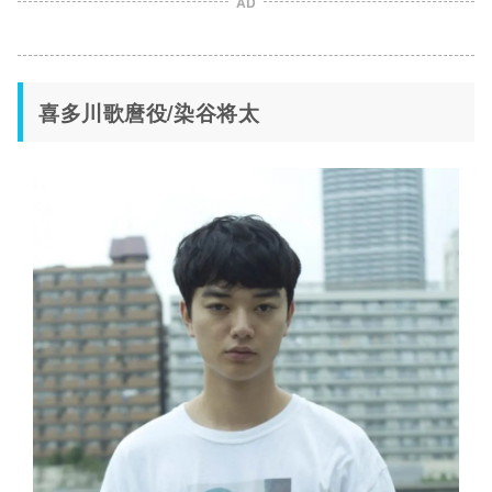
AD
喜多川歌麿役/染谷将太