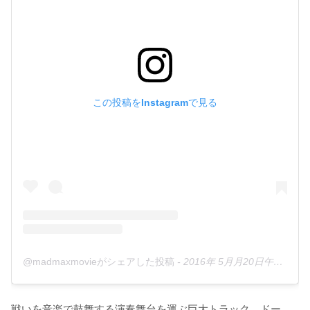
この投稿をInstagramで見る
@madmaxmovieがシェアした投稿
-
2016年 5月月20日午前5時26分PDT
戦いを音楽で鼓舞する演奏舞台を運ぶ巨大トラック、ドー