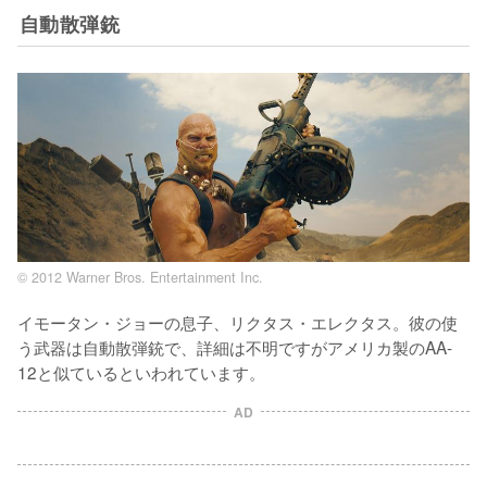
自動散弾銃
© 2012 Warner Bros. Entertainment Inc.
イモータン・ジョーの息子、リクタス・エレクタス。彼の使
う武器は自動散弾銃で、詳細は不明ですがアメリカ製のAA-
12と似ているといわれています。
AD