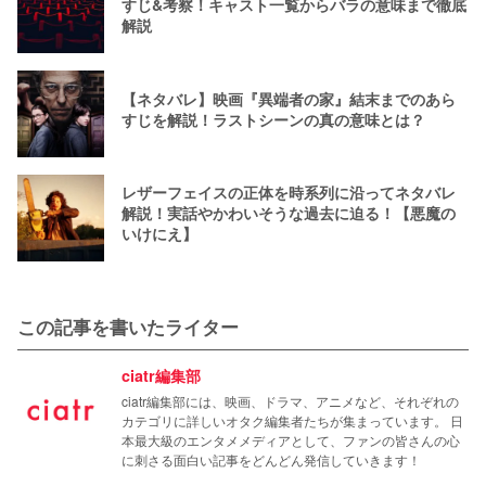
すじ&考察！キャスト一覧からバラの意味まで徹底
解説
【ネタバレ】映画『異端者の家』結末までのあら
すじを解説！ラストシーンの真の意味とは？
レザーフェイスの正体を時系列に沿ってネタバレ
解説！実話やかわいそうな過去に迫る！【悪魔の
いけにえ】
この記事を書いたライター
ciatr編集部
ciatr編集部には、映画、ドラマ、アニメなど、それぞれの
カテゴリに詳しいオタク編集者たちが集まっています。 日
本最大級のエンタメメディアとして、ファンの皆さんの心
に刺さる面白い記事をどんどん発信していきます！