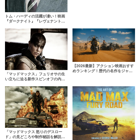
トム・ハーディの活躍が凄い！映画
『ダークナイト』『レヴェナント』
『ダンケルク』に出演
【2026最新】アクション映画おすす
めランキング！歴代の名作をジャン
「マッドマックス」フュリオサの生
ル別に厳選
い立ちに迫る新作スピンオフの内容
を大予想！【2023年公開】
「マッドマックス 怒りのデスロー
ド」の見どころや制作秘話を解説！