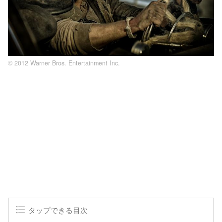
© 2012 Warner Bros. Entertainment Inc.
L
o
/
U
a
n
d
m
e
u
d
t
:
e
1
0
0
.
0
0
%
タップできる目次