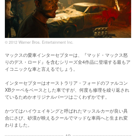
© 2012 Warner Bros. Entertainment Inc.
マックスの愛車インターセプターは、『マッド・マックス怒
りのデス・ロード』を含むシリーズ全4作品に登場する最もア
イコニックな車と言えるでしょう。

インターセプターはオーストラリア・フォードのファルコン
XBクーペをベースとした車ですが、何度も修理を繰り返され
ているためかオリジナルパーツはごくわずかです。 

かつてはハイウェイキングと呼ばれたマッスルカーが良い具
合にさび、砂漠が映えるクールでマッドな車両へと生まれ変
わりました。
AD