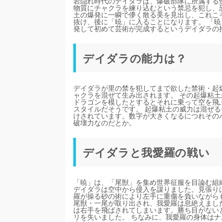
岩隠れ時代のデイダラは、爆破部隊に所属する
物質にチャクラを練り込むという禁忌を犯し、
土の爆発に一瞬で儚く散る美を見出し、これこ
抜け、後に「暁」に入ることになります。 「
発して初めて芸術が完成するというデイダラの
デイダラの能力は？
デイダラが里の禁を犯してまで欲した禁術・起
ャクラを混ぜて生み出されます。 その起爆粘
ドラゴンを模したとするとそれに乗って空を飛
スタイルだそうです。 起爆粘土の威力は混ぜる
けされています。数字が大きくなるにつれその
破壊力なのだとか。
デイダラと我愛羅の戦い
「暁」は、「尾獣」を集め世界征服を目論む組
デイダラは空中から侵入を謀りました。見張り
羅が操る砂の術により左手に重傷を負いながら
尾獣・一尾が取り出され、我愛羅は息絶えまし
は右手を飛ばされてしまいます。勝ち目がない
リを失いました。 ちなみに、我愛羅の身体は