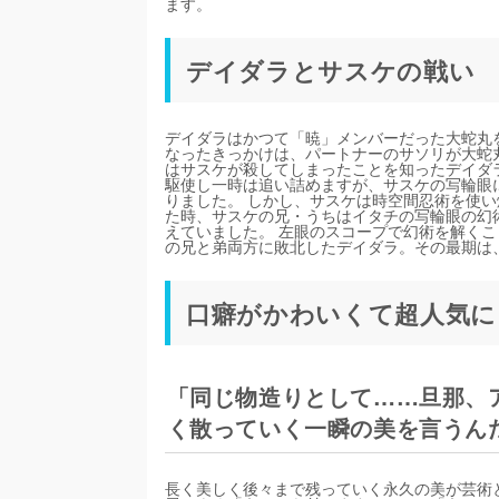
ます。
デイダラとサスケの戦い
デイダラはかつて「暁」メンバーだった大蛇丸
なったきっかけは、パートナーのサソリが大蛇
はサスケが殺してしまったことを知ったデイダ
駆使し一時は追い詰めますが、サスケの写輪眼
りました。 しかし、サスケは時空間忍術を使
た時、サスケの兄・うちはイタチの写輪眼の幻
えていました。 左眼のスコープで幻術を解く
の兄と弟両方に敗北したデイダラ。その最期は
口癖がかわいくて超人気に
「同じ物造りとして……旦那、
く散っていく一瞬の美を言うん
長く美しく後々まで残っていく永久の美が芸術