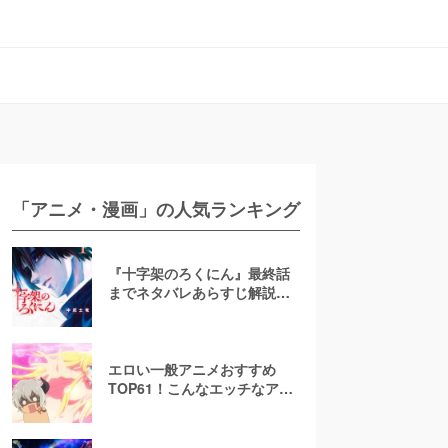
「アニメ・漫画」の人気ランキング
『十字架のろくにん』最終話
までネタバレあらすじ解説！
至極京の死亡を含む全ターゲ
ットの最後を徹底解説
エロい一般アニメおすすめ
TOP61！こんなエッチなアニ
メ地上波で放送して大丈
夫！？【お色気注意】