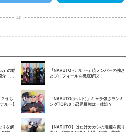
AD
風伝』の動
『NARUTO -ナルト-』暁メンバーの強さ
紹介！日
とプロフィールを徹底解説！
は？うち
「NARUTO(ナルト)」キャラ強さランキ
/ナルト】
ングTOP30！忍界最強は一体誰？
ぶりを解
【NARUTO】はたけカカシの活躍を振り