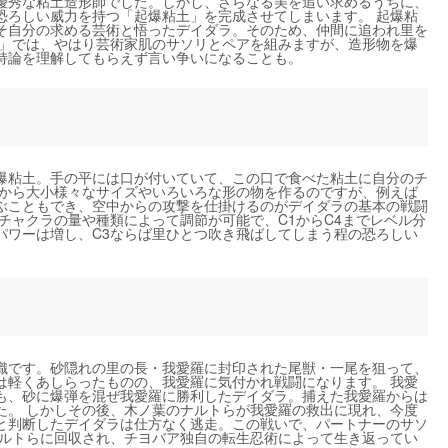
優秀な粘土造形師でした。しかし、さらなる美を追い求めるうちに、
恐ろしい威力を持つ「起爆粘土」を完成させてしまいます。 起爆粘
そ自分の求める芸術と悟ったデイダラ。そのため、仲間に追われ里を
暁」では、やはり芸術家肌のサソリとペアを組みますが、造形物を爆
持論を理解してもらえず言い争いになることも。
爆粘土。手の平には口が付いていて、この口で食べた粘土に自分のチ
土から大小様々なサイズやいろいろな形の物を作るのですが、例えば
ぶこともでき、空中からの攻撃を仕掛けるのがデイダラの基本の戦闘
チャクラの量や種類によって調節が可能で、C1からC4までレベル分
パワーは増し、C3ならば里ひとつ吹き飛ばしてしまう程の恐ろしい
織です。砂隠れの里の長・我愛羅に封印された尾獣・一尾を狙って、
は軽くあしらったものの、我愛羅に気付かれ戦闘になります。 我愛
も、砂に爆弾を混ぜ我愛羅に勝利したデイダラ。捕えた我愛羅からは
た。 しかしその後、木ノ葉のナルトらが我愛羅の救出に現れ、今度
と判断したデイダラは仕方なく逃走。この戦いで、パートナーのサソ
ナルトらに回収され、チヨバア独自の転生忍術によって生き返ってい