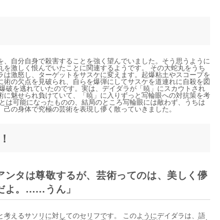
を、自分自身で殺害することを強く望んでいました。そう思うように
丸を激しく恨んでいたことに関連するようです。 その大蛇丸をうち
ラは激怒し、ターゲットをサスケに変えます。起爆粘土やスコープを
に術の欠点を見破られ、自らを爆弾にしてサスケを道連れに自殺を図
い爆破を逃れていたのです。実は、デイダラが「暁」にスカウトされ
術に魅せられ負けていて、「暁」に入りずっと写輪眼への対抗策を考
ことは可能になったものの、結局のところ写輪眼には敵わず、うちは
、己の身体で究極の芸術を表現し儚く散っていきました。
！
アンタは尊敬するが、芸術ってのは、美しく儚
だよ。……うん」
と考えるサソリに対してのセリフです。 このようにデイダラは、語