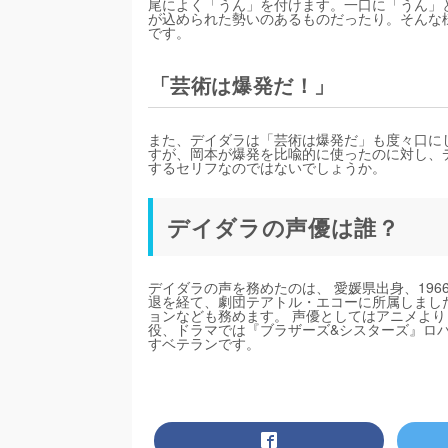
尾によく「うん」を付けます。一口に「うん」
が込められた勢いのあるものだったり。そんな
です。
「芸術は爆発だ！」
また、デイダラは「芸術は爆発だ」も度々口に
すが、岡本が爆発を比喩的に使ったのに対し、
するセリフなのではないでしょうか。
デイダラの声優は誰？
デイダラの声を務めたのは、 愛媛県出身、196
退を経て、劇団テアトル・エコーに所属しまし
ョンなども務めます。 声優としてはアニメより
役、ドラマでは『ブラザーズ&シスターズ』ロ
すベテランです。