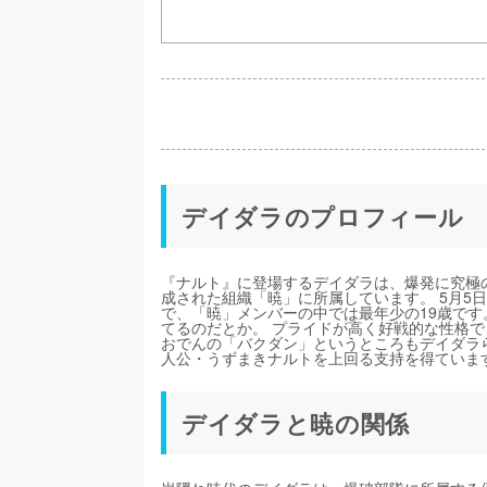
デイダラのプロフィール
『ナルト』に登場するデイダラは、爆発に究極
成された組織「暁」に所属しています。 5月5日生
で、「暁」メンバーの中では最年少の19歳で
てるのだとか。 プライドが高く好戦的な性格
おでんの「バクダン」というところもデイダラ
人公・うずまきナルトを上回る支持を得ていま
デイダラと暁の関係