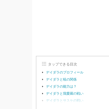
/
U
n
m
u
t
e
タップできる目次
デイダラのプロフィール
デイダラと暁の関係
デイダラの能力は？
デイダラと我愛羅の戦い
デイダラとサスケの戦い