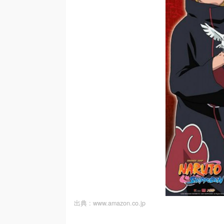
出典 :
www.amazon.co.jp