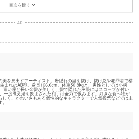
目次を開く
AD
の美を見出すアーティスト。岩隠れの里を抜け、抜け忍や犯罪者で構
まれのAB型。身長166.0cm、体重50.8kgと、男性としては小柄
す。青い瞳と長い金髪が美しく、髪で隠れた左眼にはスコープが付い
で、一度煮え湯を飲まされた相手は全力で恨みます。好きな食べ物が
らしく、かわいさもある個性的なキャラクターで人気投票などでは主
す。