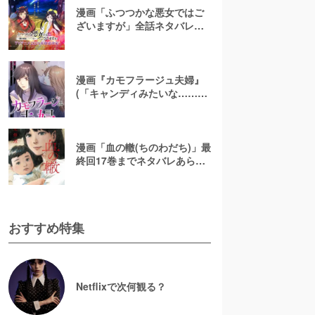
漫画「ふつつかな悪女ではご
ざいますが」全話ネタバレあ
らすじ＆感想を紹介！無料で
読む方法はある？【なろう小
説発】
漫画『カモフラージュ夫婦』
(「キャンディみたいな……」)
最終回までネタバレあらす
じ！原作小説は無料で読め
る？
漫画「血の轍(ちのわだち)」最
終回17巻までネタバレあらす
じ解説！白猫の意味とは？
【完結】
おすすめ特集
Netflixで次何観る？