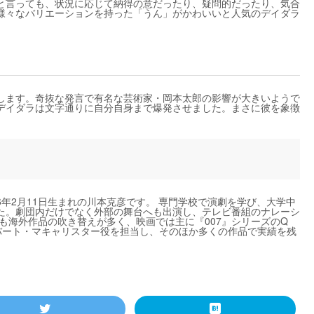
と言っても、状況に応じて納得の意だったり、疑問的だったり、気合
様々なバリエーションを持った「うん」がかわいいと人気のデイダラ
します。奇抜な発言で有名な芸術家・岡本太郎の影響が大きいようで
デイダラは文字通りに自分自身まで爆発させました。まさに彼を象徴
6年2月11日生まれの川本克彦です。 専門学校で演劇を学び、大学中
た。劇団内だけでなく外部の舞台へも出演し、テレビ番組のナレーシ
も海外作品の吹き替えが多く、映画では主に『007』シリーズのQ
バート・マキャリスター役を担当し、そのほか多くの作品で実績を残