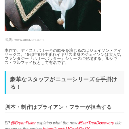
出典:
www.amazon.com
本作で、ディスカバリー号の船長を演じるのはジェイソン・アイ
ザックス。1963年6月生まれイギリス出身のジェイソンは大人気
ファンタジー『ハリーポッター』シリーズに登場する、ルシウ
ス・マルフォイ役として有名です。
豪華なスタッフがニューシリーズを手掛け
る！
脚本・制作はブライアン・フラーが担当する
EP 
@BryanFuller
 explains what the new 
#StarTrekDiscovery
 title 
means to the series: 
https://t.co/pMGeqKOq5Y