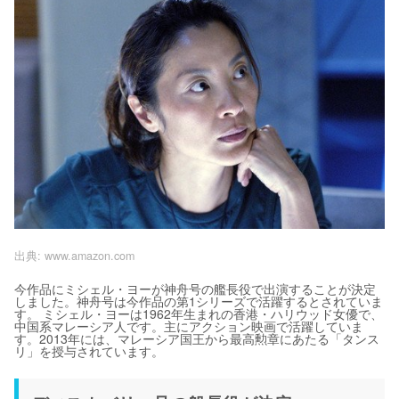
出典:
www.amazon.com
今作品にミシェル・ヨーが神舟号の艦長役で出演することが決定
しました。神舟号は今作品の第1シリーズで活躍するとされていま
す。 ミシェル・ヨーは1962年生まれの香港・ハリウッド女優で、
中国系マレーシア人です。主にアクション映画で活躍していま
す。2013年には、マレーシア国王から最高勲章にあたる「タンス
リ」を授与されています。