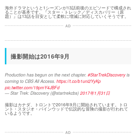
海外ドラマというと1シーズンが13話前後のエピソードで構成され
ることが基本です。『スター・トレック／ディスカバリー（原
題）』は13話を目安として柔軟に増減に対応していくそうです。
AD
撮影開始は2016年9月
Production has begun on the next chapter. 
#StarTrekDiscovery
 is 
coming to CBS All Access. 
https://t.co/b1uni2YyKp
pic.twitter.com/19pmY4JBFd
— Star Trek: Discovery (@startrekcbs)
2017年1月31日
撮影はカナダ、トロントで2016年9月に開始されています。トロ
ント・スタジオ・パインウッドで伝説的な冒険の撮影が行われて
いるようです。
AD