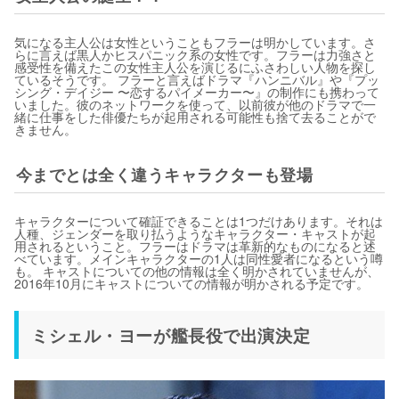
気になる主人公は女性ということもフラーは明かしています。さ
らに言えば黒人かヒスパニック系の女性です。フラーは力強さと
感受性を備えたこの女性主人公を演じるにふさわしい人物を探し
ているそうです。 フラーと言えばドラマ『ハンニバル』や『プッ
シング・デイジー 〜恋するパイメーカー〜』の制作にも携わって
いました。彼のネットワークを使って、以前彼が他のドラマで一
緒に仕事をした俳優たちが起用される可能性も捨て去ることがで
きません。
今までとは全く違うキャラクターも登場
キャラクターについて確証できることは1つだけあります。それは
人種、ジェンダーを取り払うようなキャラクター・キャストが起
用されるということ。フラーはドラマは革新的なものになると述
べています。メインキャラクターの1人は同性愛者になるという噂
も。 キャストについての他の情報は全く明かされていませんが、
2016年10月にキャストについての情報が明かされる予定です。
ミシェル・ヨーが艦長役で出演決定