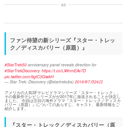
AD
ファン待望の新シリーズ『スター・トレッ
ク／ディスカバリー（原題）』
#StarTrek50
 anniversary panel reveals direction for 
#StarTrekDiscovery
: 
https://t.co/LiWnmEAv7D
pic.twitter.com/9gtC3GiwkH
— Star Trek: Discovery (@startrekcbs)
2016年7月24日
アメリカの人気SFテレビドラマシリーズ「スター・トレック」。
その最新作テレビシリーズがが2017年に放送されることが決定し
ました。 今回は注目の海外ドラマ『スター・トレック／ディスカ
バリー（原題）』についてのあらすじ、キャスト、最新情報をご
紹介します。
『スター・トレック／ディスカバリー（原