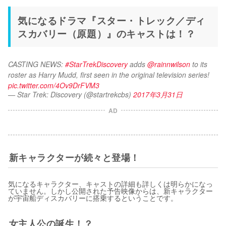
気になるドラマ『スター・トレック／ディ
スカバリー（原題）』のキャストは！？
CASTING NEWS: 
#StarTrekDiscovery
 adds 
@rainnwilson
 to its 
roster as Harry Mudd, first seen in the original television series! 
pic.twitter.com/4Ov9DrFVM3
— Star Trek: Discovery (@startrekcbs)
2017年3月31日
AD
新キャラクターが続々と登場！
気になるキャラクター、キャストの詳細も詳しくは明らかになっ
ていません。しかし公開された予告映像からは、新キャラクター
が宇宙船ディスカバリーに搭乗するということです。
女主人公の誕生！？