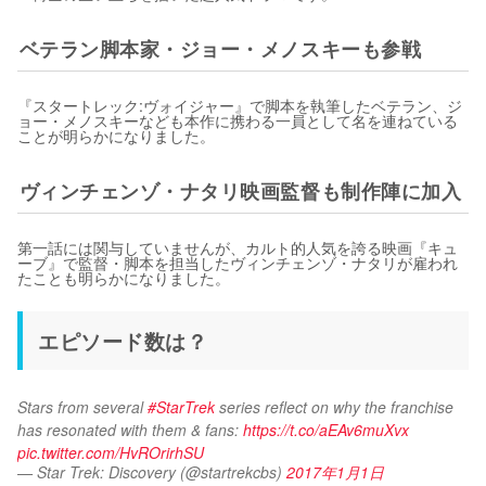
ベテラン脚本家・ジョー・メノスキーも参戦
『スタートレック:ヴォイジャー』で脚本を執筆したベテラン、ジ
ョー・メノスキーなども本作に携わる一員として名を連ねている
ことが明らかになりました。
ヴィンチェンゾ・ナタリ映画監督も制作陣に加入
第一話には関与していませんが、カルト的人気を誇る映画『キュ
ーブ』で監督・脚本を担当したヴィンチェンゾ・ナタリが雇われ
たことも明らかになりました。
エピソード数は？
Stars from several 
#StarTrek
 series reflect on why the franchise 
has resonated with them & fans: 
https://t.co/aEAv6muXvx
pic.twitter.com/HvROrirhSU
— Star Trek: Discovery (@startrekcbs)
2017年1月1日