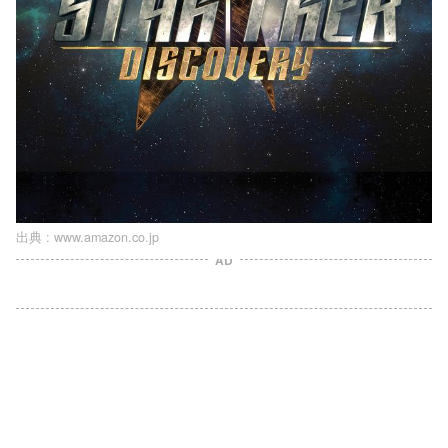
出典 :
www.amazon.co.jp
AD