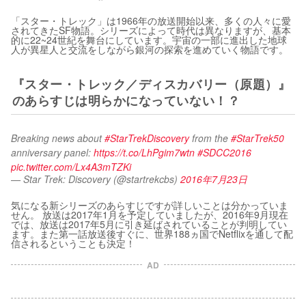
「スター・トレック」は1966年の放送開始以来、多くの人々に愛
されてきたSF物語。シリーズによって時代は異なりますが、基本
的に22~24世紀を舞台にしています。宇宙の一部に進出した地球
人が異星人と交流をしながら銀河の探索を進めていく物語です。
『スター・トレック／ディスカバリー（原題）』
のあらすじは明らかになっていない！？
Breaking news about 
#StarTrekDiscovery
 from the 
#StarTrek50
anniversary panel: 
https://t.co/LhPgim7wtn
#SDCC2016
pic.twitter.com/Lx4A3mTZKi
— Star Trek: Discovery (@startrekcbs)
2016年7月23日
気になる新シリーズのあらすじですが詳しいことは分かっていま
せん。 放送は2017年1月を予定していましたが、2016年9月現在
では、放送は2017年5月に引き延ばされていることが判明してい
ます。また第一話放送後すぐに、世界188ヵ国でNetflixを通して配
信されるということも決定！
AD