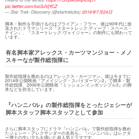
pic.twitter.com/IooSJVjYCZ
— Star Trek: Discovery (@startrekcbs)
2016年7月24日
脚本・制作を手掛けるのはブライアン・フラー。彼は90年代に放
送されたドラマシリーズ『スタートレック:ディープ・スペース・
ナイン』、『スタートレック:ヴォイジャー』の制作にも関わって
います。
有名脚本家アレックス・カーツマンジョー・メノ
スキーなが製作総指揮に
製作総指揮を務めるのはアレックス・カーツマン。彼は今までに
2014年公開映画『アメイジング・スパイダーマン2』で脚本・製
作総指揮、2006年公開映画『ミッション:インポッシブル3』の脚
本などを担当しています。
『ハンニバル』の製作総指揮をとったジェシーが
脚本スタッフ脚本スタッフとして参加
さらに脚本スタッフにドラマ『ハンニバル』で製作総指揮を務め
たジェシー・アレクサンダーの名前も。『ハンニバル』はレクタ
ー博士の生い立ちを描いた超人気ドラマです。