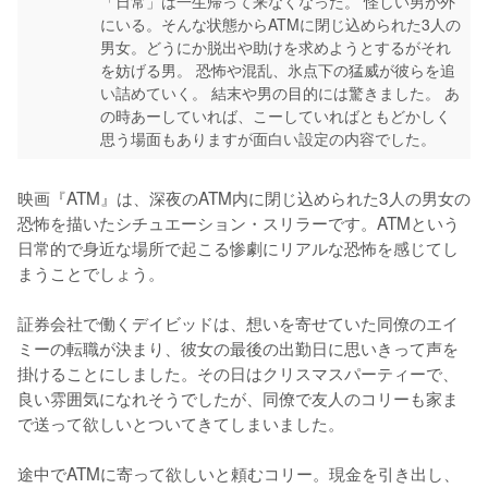
「日常」は一生帰って来なくなった。 怪しい男が外
にいる。そんな状態からATMに閉じ込められた3人の
男女。どうにか脱出や助けを求めようとするがそれ
を妨げる男。 恐怖や混乱、氷点下の猛威が彼らを追
い詰めていく。 結末や男の目的には驚きました。 あ
の時あーしていれば、こーしていればともどかしく
思う場面もありますが面白い設定の内容でした。
映画『ATM』は、深夜のATM内に閉じ込められた3人の男女の
恐怖を描いたシチュエーション・スリラーです。ATMという
日常的で身近な場所で起こる惨劇にリアルな恐怖を感じてし
まうことでしょう。

証券会社で働くデイビッドは、想いを寄せていた同僚のエイ
ミーの転職が決まり、彼女の最後の出勤日に思いきって声を
掛けることにしました。その日はクリスマスパーティーで、
良い雰囲気になれそうでしたが、同僚で友人のコリーも家ま
で送って欲しいとついてきてしまいました。

途中でATMに寄って欲しいと頼むコリー。現金を引き出し、