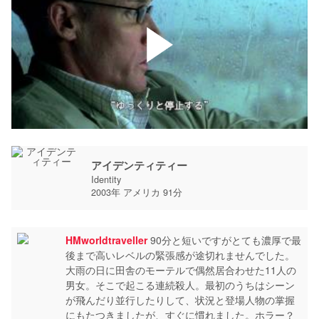
アイデンティティー
Identity
2003年 アメリカ 91分
HMworldtraveller
90分と短いですがとても濃厚で最
後まで高いレベルの緊張感が途切れませんでした。
大雨の日に田舎のモーテルで偶然居合わせた11人の
男女。そこで起こる連続殺人。最初のうちはシーン
が飛んだり並行したりして、状況と登場人物の掌握
にもたつきましたが、すぐに慣れました。ホラー？