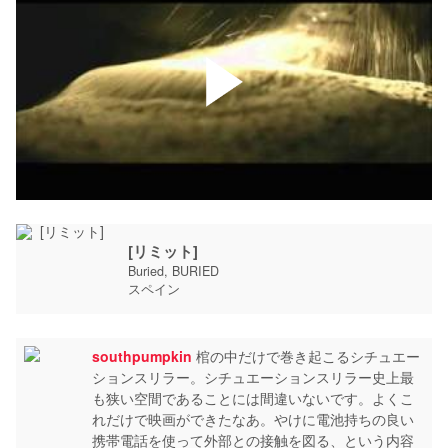
[リミット]
Buried, BURIED
スペイン
southpumpkin
棺の中だけで巻き起こるシチュエー
ションスリラー。シチュエーションスリラー史上最
も狭い空間であることには間違いないです。よくこ
れだけで映画ができたなあ。やけに電池持ちの良い
携帯電話を使って外部との接触を図る、という内容