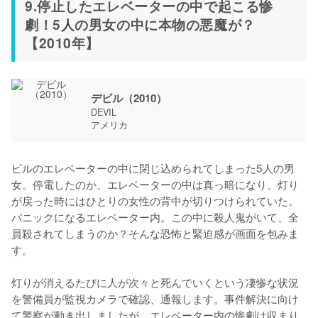
9.停止したエレベーターの中で起こる惨
劇！5人の男女の中に本物の悪魔が？
【2010年】
デビル（2010）
DEVIL
アメリカ
ビルのエレベーターの中に閉じ込められてしまった5人の男
女。停電したのか、エレベーターの中は真っ暗になり、灯り
が戻った時にはひとりの女性の背中が切りつけられていた。
パニックになるエレベーター内。この中に殺人鬼がいて、全
員殺されてしまうのか？そんな恐怖と緊迫感が画面を包みま
す。

灯りが消えるたびに人が次々と死んでいくという凄惨な状況
を警備員が監視カメラで確認、通報します。事件解決に向け
て警察が動き出しましたが、エレベーター内の惨劇は収まり