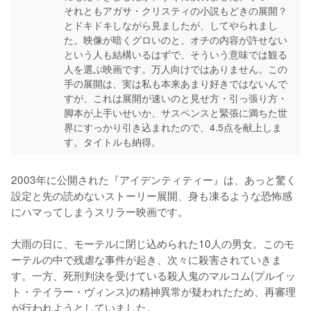
それともアガサ・クリスティの小説もどきの展開？
とドキドキしながら見ましたが、してやられまし
た。映像が暗くグロいのと、オチの内容が許せない
という人も結構いるはずで、そういう意味では観る
人を選ぶ映画です。万人向けではありません。この
手の展開は、実は私も本来あまり好きではないんで
すが、これは展開が速いのと見せ方・引っ張り方・
脚本が上手いせいか、サスペンスと緊張に満ちた世
界にすっかり引き込まれたので、4.5点を献上しま
す。タイトルも納得。
2003年に公開された『アイデンティティー』は、あっと驚く
設定と先の読めないストーリー展開、身も凍るような恐怖感
にハマってしまうスリラー映画です。

大雨の日に、モーテルに閉じ込められた10人の男女。このモ
ーテルの中で残虐な事件が起き、次々に殺害されていきま
す。一方、死刑判決を受けている殺人鬼のマルコム(プルイッ
ト・テイラー・ヴィンス)の精神異常が疑われたため、再審理
が行われようとしていました。