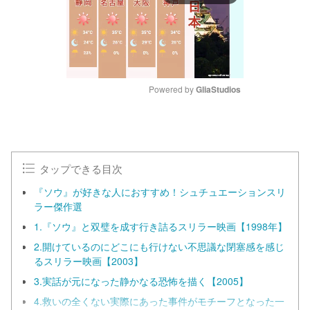
Powered by 
GliaStudios
M
u
t
e
タップできる目次
『ソウ』が好きな人におすすめ！シュチュエーションスリ
ラー傑作選
1.『ソウ』と双璧を成す行き詰るスリラー映画【1998年】
2.開けているのにどこにも行けない不思議な閉塞感を感じ
るスリラー映画【2003】
3.実話が元になった静かなる恐怖を描く【2005】
4.救いの全くない実際にあった事件がモチーフとなった一