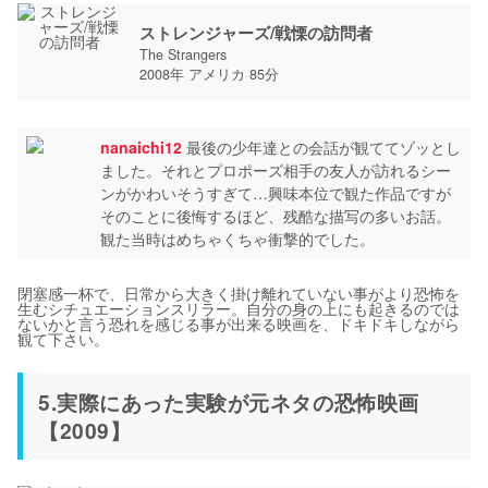
ストレンジャーズ/戦慄の訪問者
The Strangers
2008年 アメリカ 85分
nanaichi12
最後の少年達との会話が観ててゾッとし
ました。それとプロポーズ相手の友人が訪れるシー
ンがかわいそうすぎて…興味本位で観た作品ですが
そのことに後悔するほど、残酷な描写の多いお話。
観た当時はめちゃくちゃ衝撃的でした。
閉塞感一杯で、日常から大きく掛け離れていない事がより恐怖を
生むシチュエーションスリラー。自分の身の上にも起きるのでは
ないかと言う恐れを感じる事が出来る映画を、ドキドキしながら
観て下さい。
5.実際にあった実験が元ネタの恐怖映画
【2009】