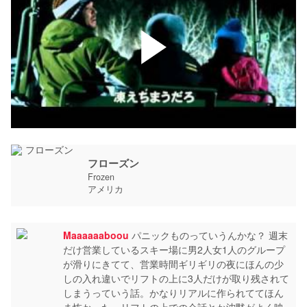
フローズン
Frozen
アメリカ
Maaaaaaboou
パニックものっていうんかな？ 週末
だけ営業しているスキー場に男2人女1人のグループ
が滑りにきてて、営業時間ギリギリの夜にほんの少
しの入れ違いでリフトの上に3人だけが取り残されて
しまうっていう話。かなりリアルに作られててほん