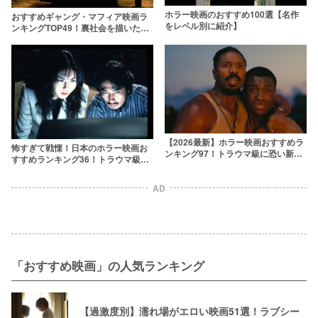
ホラー映画のおすすめ100選【名作
おすすめギャング・マフィア映画ラ
をレベル別に紹介】
ンキングTOP49！裏社会を描いた名
作を観よう
【2026最新】ホラー映画おすすめラ
怖すぎて戦慄！日本のホラー映画お
ンキング97！トラウマ級に恐い新旧
すすめランキング36！トラウマ級ジ
名作を厳選
ャパニーズホラーを集めました
AD
「おすすめ映画」の人気ランキング
【過激度別】濡れ場がエロい映画51選！ラブシー