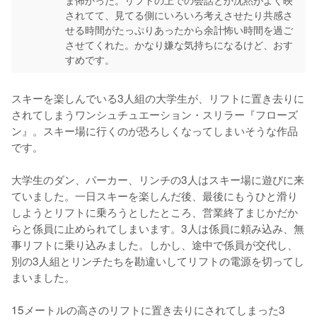
ま怖かった。リフトの上での会話とか沈黙がよく映
されてて、見てる側にいろいろ考えさせたり共感さ
せる時間がたっぷりあったから余計怖い時間を過ご
させてくれた。かなり嫌な気持ちになるけど、おす
すめです。
スキーを楽しんでいる3人組の大学生が、リフトに置き去りに
されてしまうワンシュチュエーション・スリラー『フローズ
ン』。スキー場に行くのが恐ろしくなってしまいそうな作品
です。

大学生のダン、パーカー、リンチの3人はスキー場に遊びに来
ていました。一日スキーを楽しんだ後、最後にもうひと滑り
しようとリフトに乗ろうとしたところ、営業終了まじかだか
らと係員に止められてしまいます。3人は係員に頼み込み、無
事リフトに乗り込みました。しかし、途中で係員が交代し、
別の3人組とリンチたちを勘違いしてリフトの電源を切ってし
まいました。

15メートルの高さのリフトに置き去りにされてしまった3