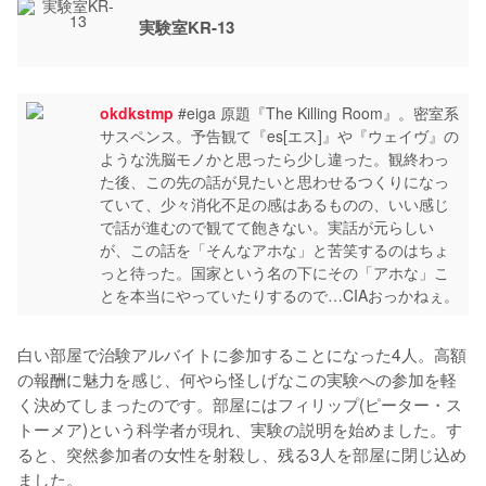
実験室KR-13
okdkstmp
#eiga 原題『The Killing Room』。密室系
サスペンス。予告観て『es[エス]』や『ウェイヴ』の
ような洗脳モノかと思ったら少し違った。観終わっ
た後、この先の話が見たいと思わせるつくりになっ
ていて、少々消化不足の感はあるものの、いい感じ
で話が進むので観てて飽きない。実話が元らしい
が、この話を「そんなアホな」と苦笑するのはちょ
っと待った。国家という名の下にその「アホな」こ
とを本当にやっていたりするので…CIAおっかねぇ。
白い部屋で治験アルバイトに参加することになった4人。高額
の報酬に魅力を感じ、何やら怪しげなこの実験への参加を軽
く決めてしまったのです。部屋にはフィリップ(ピーター・ス
トーメア)という科学者が現れ、実験の説明を始めました。す
ると、突然参加者の女性を射殺し、残る3人を部屋に閉じ込め
ました。
