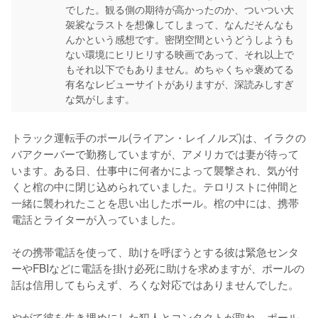
でした。観る側の期待が高かったのか、ついつい大
袈裟なラストを想像してしまって、なんだそんなも
んかという感想です。密閉空間というどうしようも
ない環境にヒリヒリする映画であって、それ以上で
もそれ以下でもありません。めちゃくちゃ褒めてる
有名なレビューサイトがありますが、深読みしすぎ
な気がします。
トラック運転手のポール(ライアン・レイノルズ)は、イラクの
バアクーバーで勤務していますが、アメリカでは妻が待って
います。ある日、仕事中に何者かによって襲撃され、気が付
くと棺の中に閉じ込められていました。テロリストに仲間と
一緒に襲われたことを思い出したポール。棺の中には、携帯
電話とライターが入っていました。

その携帯電話を使って、助けを呼ぼうとする彼は緊急センタ
ーやFBIなどに電話を掛け必死に助けを求めますが、ポールの
話は信用してもらえず、ろくな対応ではありませんでした。

やがて彼を生き埋めにした犯人とコンタクトが取れ、ポール