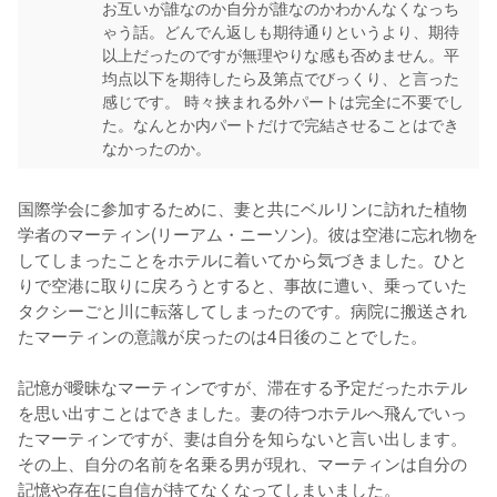
お互いが誰なのか自分が誰なのかわかんなくなっち
ゃう話。どんでん返しも期待通りというより、期待
以上だったのですが無理やりな感も否めません。平
均点以下を期待したら及第点でびっくり、と言った
感じです。 時々挟まれる外パートは完全に不要でし
た。なんとか内パートだけで完結させることはでき
なかったのか。
国際学会に参加するために、妻と共にベルリンに訪れた植物
学者のマーティン(リーアム・ニーソン)。彼は空港に忘れ物を
してしまったことをホテルに着いてから気づきました。ひと
りで空港に取りに戻ろうとすると、事故に遭い、乗っていた
タクシーごと川に転落してしまったのです。病院に搬送され
たマーティンの意識が戻ったのは4日後のことでした。

記憶が曖昧なマーティンですが、滞在する予定だったホテル
を思い出すことはできました。妻の待つホテルへ飛んでいっ
たマーティンですが、妻は自分を知らないと言い出します。
その上、自分の名前を名乗る男が現れ、マーティンは自分の
記憶や存在に自信が持てなくなってしまいました。
