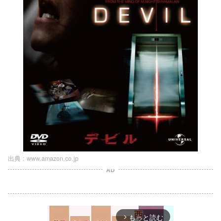
出典 :
www.amazon.co.jp
AD
もっと読む
arrow_forward_ios