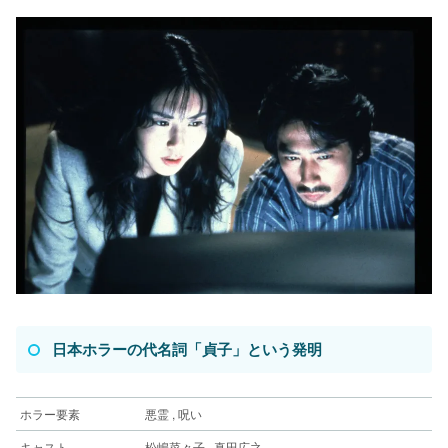
日本ホラーの代名詞「貞子」という発明
ホラー要素
悪霊 , 呪い
キャスト
松嶋菜々子 , 真田広之