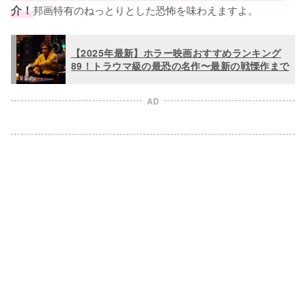
介！
邦画特有のねっとりとした恐怖を味わえますよ。
【2025年最新】ホラー映画おすすめランキング
89！トラウマ級の最恐の名作〜最新の戦慄作まで
AD
L
o
/
U
a
n
d
m
e
u
d
t
:
e
1
0
0
.
0
0
%