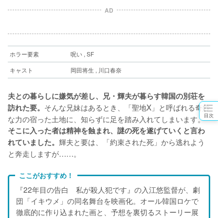
AD
ホラー要素
呪い , SF
キャスト
岡田将生 , 川口春奈
夫との暮らしに嫌気が差し、兄・輝夫が暮らす韓国の別荘を
そんな兄妹はあるとき、「聖地X」と呼ばれる奇妙
訪れた要。
目次
な力の宿った土地に、知らずに足を踏み入れてしまいます。
そこに入った者は精神を蝕まれ、謎の死を遂げていくと言わ
輝夫と要は、「約束された死」から逃れよう
れていました。
と奔走しますが……。
ここがおすすめ！
『22年目の告白　私が殺人犯です』の入江悠監督が、劇
団「イキウメ」の同名舞台を映画化。オール韓国ロケで
徹底的に作り込まれた画と、予想を裏切るストーリー展