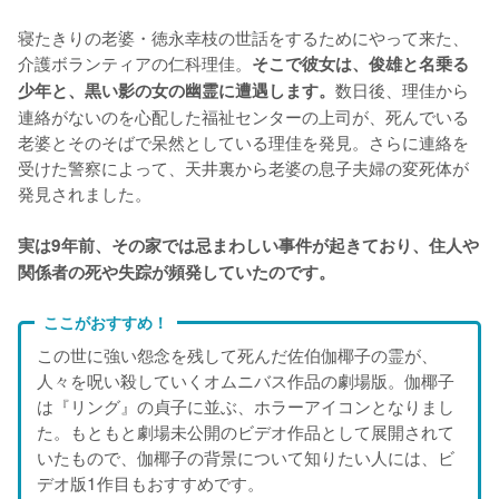
寝たきりの老婆・徳永幸枝の世話をするためにやって来た、
介護ボランティアの仁科理佳。
そこで彼女は、俊雄と名乗る
数日後、理佳から
少年と、黒い影の女の幽霊に遭遇します。
連絡がないのを心配した福祉センターの上司が、死んでいる
老婆とそのそばで呆然としている理佳を発見。さらに連絡を
受けた警察によって、天井裏から老婆の息子夫婦の変死体が
発見されました。
実は9年前、その家では忌まわしい事件が起きており、住人や
関係者の死や失踪が頻発していたのです。
ここがおすすめ！
この世に強い怨念を残して死んだ佐伯伽椰子の霊が、
人々を呪い殺していくオムニバス作品の劇場版。伽椰子
は『リング』の貞子に並ぶ、ホラーアイコンとなりまし
た。もともと劇場未公開のビデオ作品として展開されて
いたもので、伽椰子の背景について知りたい人には、ビ
デオ版1作目もおすすめです。