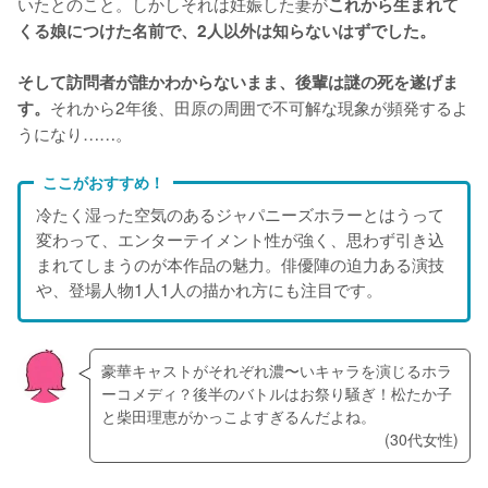
いたとのこと。しかしそれは妊娠した妻が
これから生まれて
くる娘につけた名前で、2人以外は知らないはずでした。
そして訪問者が誰かわからないまま、後輩は謎の死を遂げま
それから2年後、田原の周囲で不可解な現象が頻発するよ
す。
うになり……。
ここがおすすめ！
冷たく湿った空気のあるジャパニーズホラーとはうって
変わって、エンターテイメント性が強く、思わず引き込
まれてしまうのが本作品の魅力。俳優陣の迫力ある演技
や、登場人物1人1人の描かれ方にも注目です。
豪華キャストがそれぞれ濃〜いキャラを演じるホラ
ーコメディ？後半のバトルはお祭り騒ぎ！松たか子
と柴田理恵がかっこよすぎるんだよね。
(30代女性)