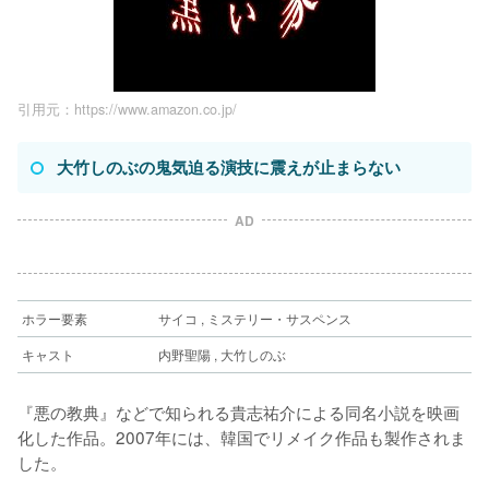
引用元：https://www.amazon.co.jp/
大竹しのぶの鬼気迫る演技に震えが止まらない
AD
ホラー要素
サイコ , ミステリー・サスペンス
キャスト
内野聖陽 , 大竹しのぶ
『悪の教典』などで知られる貴志祐介による同名小説を映画
化した作品。2007年には、韓国でリメイク作品も製作されま
した。