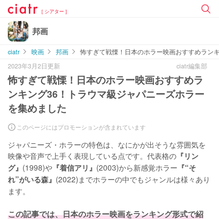
[ シアター ]
邦画
ciatr
映画
邦画
怖すぎて戦慄！日本のホラー映画おすすめランキ
2023年3月2日更新
ciatr編集部
怖すぎて戦慄！日本のホラー映画おすすめラ
ンキング36！トラウマ級ジャパニーズホラー
を集めました
このページにはプロモーションが含まれています
ジャパニーズ・ホラーの特色は、なにかが出そうな雰囲気を
映像や音声で上手く表現している点です。代表格の
『リン
(1998)や
(2003)から新感覚ホラー
グ』
『着信アリ』
『“そ
(2022)までホラーの中でもジャンルは様々あり
れ”がいる森』
ます。

この記事では、日本のホラー映画をランキング形式で紹