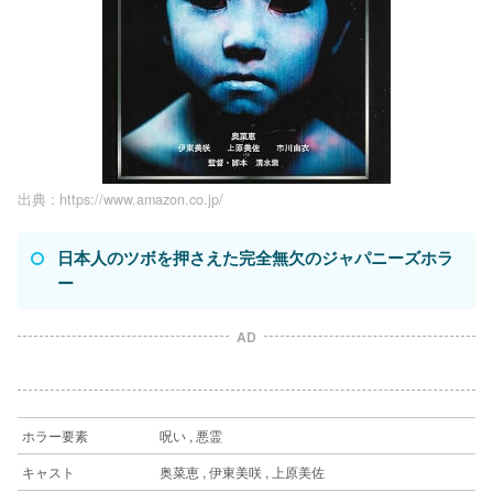
出典 :
https://www.amazon.co.jp/
日本人のツボを押さえた完全無欠のジャパニーズホラ
ー
AD
ホラー要素
呪い , 悪霊
キャスト
奥菜恵 , 伊東美咲 , 上原美佐