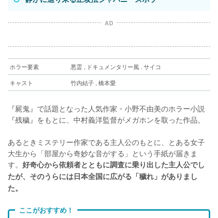
AD
ホラー要素
悪霊 , ドキュメンタリー風 . サイコ
キャスト
竹内結子 , 橋本愛
『屍鬼』で話題となった人気作家・小野不由美のホラー小説
『残穢』をもとに、中村義洋監督がメガホンを取った作品。
あるときミステリー作家である主人公のもとに、とある女子
大生から「部屋から奇妙な音がする」という手紙が届きま
す。
好奇心から依頼者とともに調査に乗り出した主人公でし
たが、そのうらには日本全国に広がる「穢れ」がありまし
た。
ここがおすすめ！