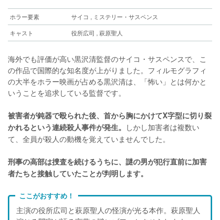
ホラー要素
サイコ , ミステリー・サスペンス
キャスト
役所広司 , 萩原聖人
海外でも評価が高い黒沢清監督のサイコ・サスペンスで、こ
の作品で国際的な知名度が上がりました。フィルモグラフィ
の大半をホラー映画が占める黒沢清は、「怖い」とは何かと
いうことを追求している監督です。
被害者が鈍器で殴られた後、首から胸にかけてX字型に切り裂
しかし加害者は複数い
かれるという連続殺人事件が発生。
て、全員が殺人の動機を覚えていませんでした。
刑事の高部は捜査を続けるうちに、謎の男が犯行直前に加害
者たちと接触していたことが判明します。
ここがおすすめ！
主演の役所広司と萩原聖人の怪演が光る本作。萩原聖人