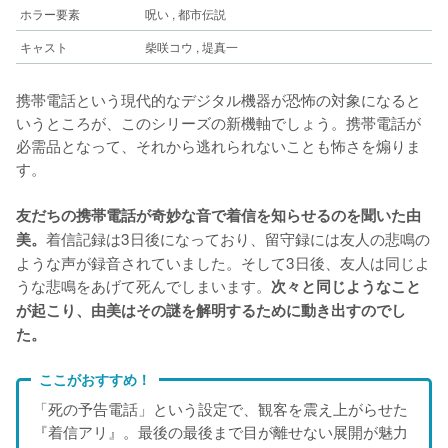
ホラー要素
呪い , 都市伝説
キャスト
柴咲コウ , 堤真一
携帯電話という現代的なデジタル機器が恐怖の対象になると
いうところが、このシリーズの新機軸でしょう。携帯電話が
必需品となって、それから逃れられないことも怖さを煽りま
す。
友だちの携帯電話が奇妙な音で着信を知らせるのを聞いた由
着信記録は3日後になっており、留守録には友人の悲鳴の
美。
ような声が録音されていました。そして3日後、友人は同じよ
うな悲鳴をあげて死んでしまいます。
次々と同じようなこと
が起こり、由美はその謎を解明するために動き出すのでし
た。
ここがおすすめ！
「死の予告電話」という設定で、観客を震え上がらせた
『着信アリ』。最後の最後まで目が離せない展開が魅力