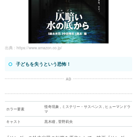
出典 :
https://www.amazon.co.jp/
子どもを失うという恐怖！
AD
怪奇現象 , ミステリー・サスペンス , ヒューマンドラ
ホラー要素
マ
キャスト
黒木瞳 , 菅野莉央