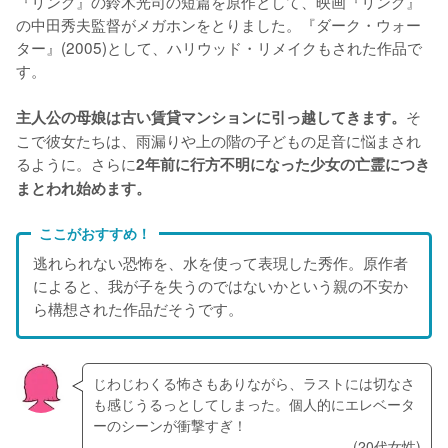
『リング』の鈴木光司の短篇を原作として、映画『リング』
の中田秀夫監督がメガホンをとりました。『ダーク・ウォー
ター』(2005)として、ハリウッド・リメイクもされた作品で
す。
そ
主人公の母娘は古い賃貸マンションに引っ越してきます。
こで彼女たちは、雨漏りや上の階の子どもの足音に悩まされ
るように。さらに
2年前に行方不明になった少女の亡霊につき
まとわれ始めます。
ここがおすすめ！
逃れられない恐怖を、水を使って表現した秀作。原作者
によると、我が子を失うのではないかという親の不安か
ら構想された作品だそうです。
じわじわくる怖さもありながら、ラストには切なさ
も感じうるっとしてしまった。個人的にエレベータ
ーのシーンが衝撃すぎ！
(20代女性)