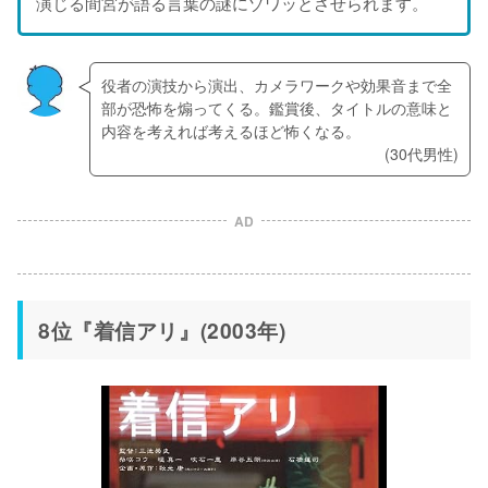
演じる間宮が語る言葉の謎にゾワッとさせられます。
役者の演技から演出、カメラワークや効果音まで全
部が恐怖を煽ってくる。鑑賞後、タイトルの意味と
内容を考えれば考えるほど怖くなる。
(30代男性)
AD
8位『着信アリ』(2003年)