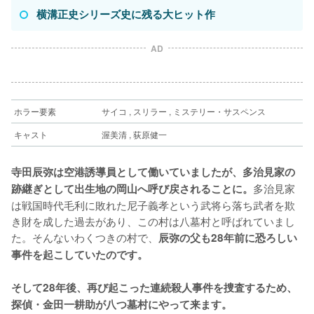
横溝正史シリーズ史に残る大ヒット作
AD
ホラー要素
サイコ , スリラー , ミステリー・サスペンス
キャスト
渥美清 , 荻原健一
寺田辰弥は空港誘導員として働いていましたが、多治見家の
多治見家
跡継ぎとして出生地の岡山へ呼び戻されることに。
は戦国時代毛利に敗れた尼子義孝という武将ら落ち武者を欺
き財を成した過去があり、この村は八墓村と呼ばれていまし
た。そんないわくつきの村で、
辰弥の父も28年前に恐ろしい
事件を起こしていたのです。
そして28年後、再び起こった連続殺人事件を捜査するため、
探偵・金田一耕助が八つ墓村にやって来ます。