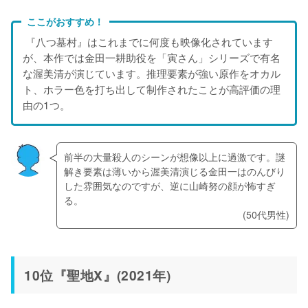
ここがおすすめ！
 『八つ墓村』はこれまでに何度も映像化されています
が、本作では金田一耕助役を「寅さん」シリーズで有名
な渥美清が演じています。推理要素が強い原作をオカル
ト、ホラー色を打ち出して制作されたことが高評価の理
由の1つ。
前半の大量殺人のシーンが想像以上に過激です。謎
解き要素は薄いから渥美清演じる金田一はのんびり
した雰囲気なのですが、逆に山崎努の顔が怖すぎ
る。
(50代男性)
10位『聖地X』(2021年)