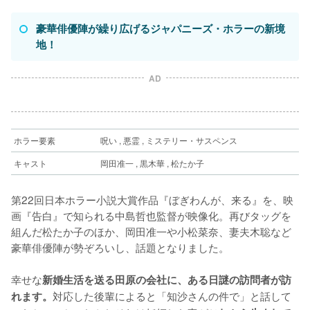
豪華俳優陣が繰り広げるジャパニーズ・ホラーの新境
地！
AD
ホラー要素
呪い , 悪霊 , ミステリー・サスペンス
キャスト
岡田准一 , 黒木華 , 松たか子
第22回日本ホラー小説大賞作品『ぼぎわんが、来る』を、映
画『告白』で知られる中島哲也監督が映像化。再びタッグを
組んだ松たか子のほか、岡田准一や小松菜奈、妻夫木聡など
豪華俳優陣が勢ぞろいし、話題となりました。
幸せな
新婚生活を送る田原の会社に、ある日謎の訪問者が訪
対応した後輩によると「知沙さんの件で」と話して
れます。