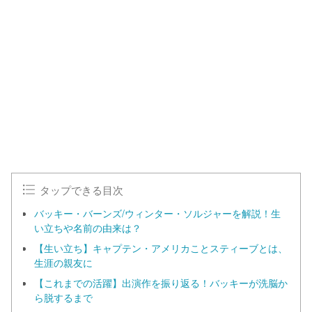
o
/
U
a
n
d
m
e
u
d
t
:
e
1
0
0
.
0
0
%
タップできる目次
バッキー・バーンズ/ウィンター・ソルジャーを解説！生
い立ちや名前の由来は？
【生い立ち】キャプテン・アメリカことスティーブとは、
生涯の親友に
【これまでの活躍】出演作を振り返る！バッキーが洗脳か
ら脱するまで