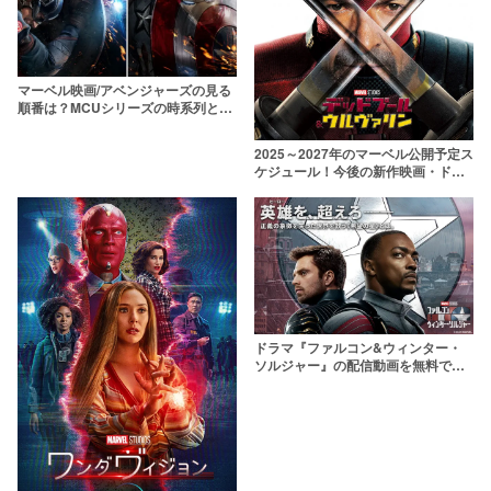
マーベル映画/アベンジャーズの見る
順番は？MCUシリーズの時系列と公
開順を全作品一覧で解説
2025～2027年のマーベル公開予定ス
ケジュール！今後の新作映画・ドラ
マを一覧で紹介【MCU】
ドラマ『ファルコン&ウィンター・
ソルジャー』の配信動画を無料で観
られるサブスクまとめ！