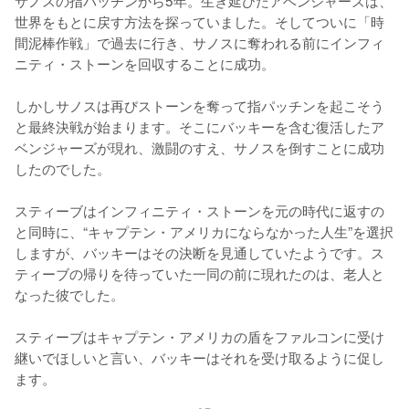
サノスの指パッチンから5年。生き延びたアベンジャーズは、
世界をもとに戻す方法を探っていました。そしてついに「時
間泥棒作戦」で過去に行き、サノスに奪われる前にインフィ
ニティ・ストーンを回収することに成功。

しかしサノスは再びストーンを奪って指パッチンを起こそう
と最終決戦が始まります。そこにバッキーを含む復活したア
ベンジャーズが現れ、激闘のすえ、サノスを倒すことに成功
したのでした。

スティーブはインフィニティ・ストーンを元の時代に返すの
と同時に、“キャプテン・アメリカにならなかった人生”を選択
しますが、バッキーはその決断を見通していたようです。ス
ティーブの帰りを待っていた一同の前に現れたのは、老人と
なった彼でした。

スティーブはキャプテン・アメリカの盾をファルコンに受け
継いでほしいと言い、バッキーはそれを受け取るように促し
ます。