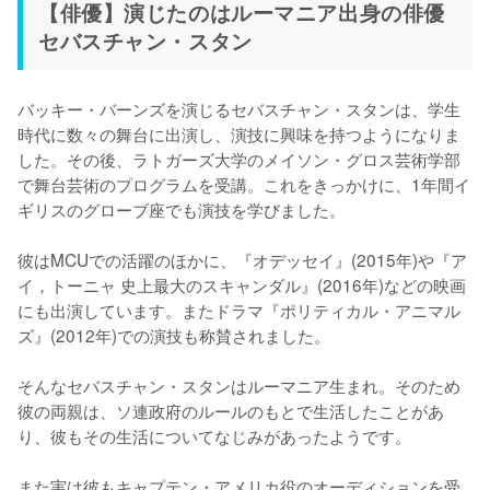
【俳優】演じたのはルーマニア出身の俳優
セバスチャン・スタン
バッキー・バーンズを演じるセバスチャン・スタンは、学生
時代に数々の舞台に出演し、演技に興味を持つようになりま
した。その後、ラトガーズ大学のメイソン・グロス芸術学部
で舞台芸術のプログラムを受講。これをきっかけに、1年間イ
ギリスのグローブ座でも演技を学びました。

彼はMCUでの活躍のほかに、『オデッセイ』(2015年)や『ア
イ，トーニャ 史上最大のスキャンダル』(2016年)などの映画
にも出演しています。またドラマ『ポリティカル・アニマル
ズ』(2012年)での演技も称賛されました。

そんなセバスチャン・スタンはルーマニア生まれ。そのため
彼の両親は、ソ連政府のルールのもとで生活したことがあ
り、彼もその生活についてなじみがあったようです。 

また実は彼もキャプテン・アメリカ役のオーディションを受