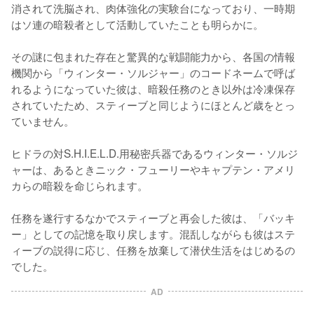
消されて洗脳され、肉体強化の実験台になっており、一時期
はソ連の暗殺者として活動していたことも明らかに。

その謎に包まれた存在と驚異的な戦闘能力から、各国の情報
機関から「ウィンター・ソルジャー」のコードネームで呼ば
れるようになっていた彼は、暗殺任務のとき以外は冷凍保存
されていたため、スティーブと同じようにほとんど歳をとっ
ていません。

ヒドラの対S.H.I.E.L.D.用秘密兵器であるウィンター・ソルジ
ャーは、あるときニック・フューリーやキャプテン・アメリ
カらの暗殺を命じられます。

任務を遂行するなかでスティーブと再会した彼は、「バッキ
ー」としての記憶を取り戻します。混乱しながらも彼はステ
ィーブの説得に応じ、任務を放棄して潜伏生活をはじめるの
でした。
AD