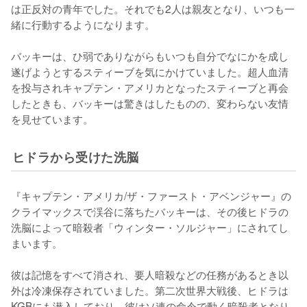
は正反対の青年でした。それでも2人は親友となり、いつも一
緒に行動するようになります。

バッキーは、ひ弱でありながらもいつも自分でなにかを成し
遂げようとするスティーブを気にかけていました。超人血清
を投与されキャプテン・アメリカとなったスティーブと再会
したときも、バッキーは驚きはしたものの、変わらない友情
を見せています。
ヒドラから受けた洗脳
『キャプテン・アメリカ/ザ・ファースト・アベンジャー』の
クライマックスで渓谷に落ちたバッキーは、その後ヒドラの
洗脳によって暗殺者「ウィンター・ソルジャー」にされてし
まいます。

彼は記憶をすべて消され、要人暗殺などの任務があるとき以
外は冷凍保存されていました。第二次世界大戦後、ヒドラは
KGBにも潜入しており、彼はソ連の命令で動く暗殺者となり