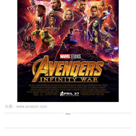
出典 :
www.amazon.com
AD
L