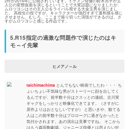
2作が2016年に公開されています。イケメン俳優の鈴木亮平が主
人公の変態仮面を演じるということで大変話題になりましたが、
ムロツヨシはその主人公をライバル視する大金玉男を演じまし
た。 高校生の役ですが、キャラクターが強烈すぎて違和感を感じ
させません。むしろ、ここまで振り切った演技ができるのは、さ
すがムロツヨシと感じる作品です。
5.R15指定の過激な問題作で演じたのはキ
モ～イ先輩
ヒメアノ～ル
taichimachima
とんでもない映画でしたわ・・・ ち
ょいちょい不気味な男がストーリーに顔を出してく
るんですが、前半数十分はクスッとの連続。古川実
ギャグをしっかりと映像化できてます。（さすがに
原作よりはおとなしいですが） と思いきや、観てる
人はこの前半数十分はプロローグに過ぎなかったと
気付かされます。あの演出は見事ですね。 そこから
はもう森田剛劇場。ジャニーズ俳優とは思えない狂