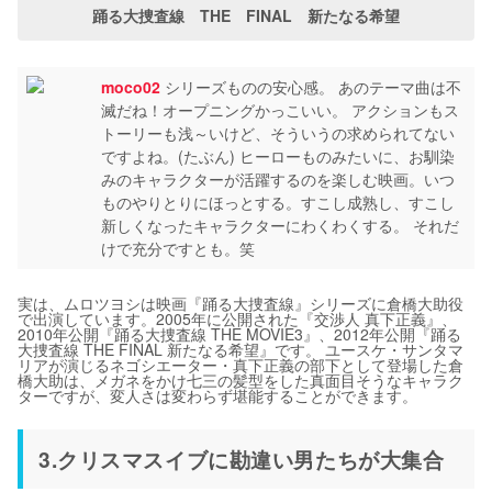
踊る大捜査線 THE FINAL 新たなる希望
moco02
シリーズものの安心感。 あのテーマ曲は不
滅だね！オープニングかっこいい。 アクションもス
トーリーも浅～いけど、そういうの求められてない
ですよね。(たぶん) ヒーローものみたいに、お馴染
みのキャラクターが活躍するのを楽しむ映画。いつ
ものやりとりにほっとする。すこし成熟し、すこし
新しくなったキャラクターにわくわくする。 それだ
けで充分ですとも。笑
実は、ムロツヨシは映画『踊る大捜査線』シリーズに倉橋大助役
で出演しています。2005年に公開された『交渉人 真下正義』、
2010年公開『踊る大捜査線 THE MOVIE3』、2012年公開『踊る
大捜査線 THE FINAL 新たなる希望』です。 ユースケ・サンタマ
リアが演じるネゴシエーター・真下正義の部下として登場した倉
橋大助は、メガネをかけ七三の髪型をした真面目そうなキャラク
ターですが、変人さは変わらず堪能することができます。
3.クリスマスイブに勘違い男たちが大集合