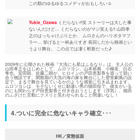
この類のゆるゆるコメディがおもしろい☺️
Yukie_Ozawa
くだらない‼︎笑 ストーリーは大した事
ないんだけど… くだらないのがマジ笑える‼︎ 山田孝
之のはっちゃけぶりとか、 ムロさんのハリポタマフ
ラー… 挙げると一杯ありすぎ 長回しだから映画とい
うより舞台。 この点では凄く斬新だった♪
2009年に公開された映画『大洗にも星はふるなり』は、主人公の
山田孝之をはじめとして、ムロツヨシ、山本裕典、小柳友、白石
隼也、安田顕、佐藤二朗が、ヒロインの戸田恵梨香を巡って競い
合う物語です。閑散期の大洗の海の家を舞台にした密室劇風の設
定で、まるで舞台を見ているかのような感覚に引き込まれます。
ムロツヨシは、モテないくせに勘違い男の猫田役で、彼女がいる
のにも関わらず戸田恵梨香と付き合おうとします（浮気）。猫田
のふざけた言動にクスリと笑わせられること間違いなし！
4.ついに完全に危ないキャラ確立･･･
HK／変態仮面