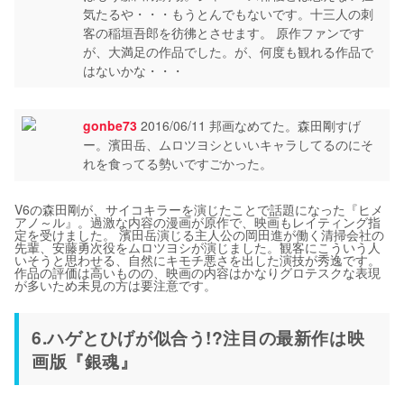
気たるや・・・もうとんでもないです。十三人の刺
客の稲垣吾郎を彷彿とさせます。 原作ファンです
が、大満足の作品でした。が、何度も観れる作品で
はないかな・・・
gonbe73
2016/06/11 邦画なめてた。森田剛すげ
ー。濱田岳、ムロツヨシといいキャラしてるのにそ
れを食ってる勢いですごかった。
V6の森田剛が、サイコキラーを演じたことで話題になった『ヒメ
アノ～ル』。過激な内容の漫画が原作で、映画もレイティング指
定を受けました。 濱田岳演じる主人公の岡田進が働く清掃会社の
先輩、安藤勇次役をムロツヨシが演じました。観客にこういう人
いそうと思わせる、自然にキモチ悪さを出した演技が秀逸です。
作品の評価は高いものの、映画の内容はかなりグロテスクな表現
が多いため未見の方は要注意です。
6.ハゲとひげが似合う!?注目の最新作は映
画版『銀魂』