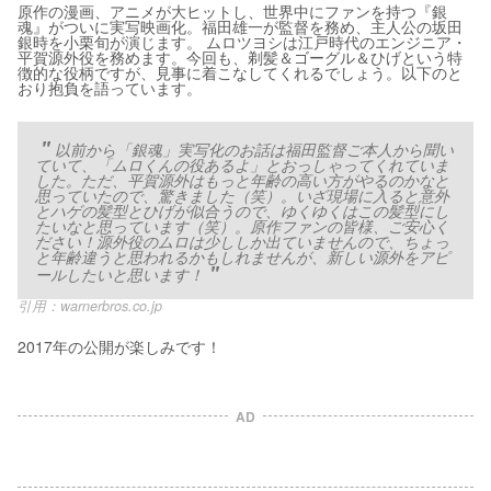
原作の漫画、アニメが大ヒットし、世界中にファンを持つ『銀
魂』がついに実写映画化。福田雄一が監督を務め、主人公の坂田
銀時を小栗旬が演じます。 ムロツヨシは江戸時代のエンジニア・
平賀源外役を務めます。今回も、剃髪＆ゴーグル＆ひげという特
徴的な役柄ですが、見事に着こなしてくれるでしょう。以下のと
おり抱負を語っています。
以前から「銀魂」実写化のお話は福田監督ご本人から聞い
ていて、「ムロくんの役あるよ」とおっしゃってくれていま
した。ただ、平賀源外はもっと年齢の高い方がやるのかなと
思っていたので、驚きました（笑）。いざ現場に入ると意外
とハゲの髪型とひげが似合うので、ゆくゆくはこの髪型にし
たいなと思っています（笑）。原作ファンの皆様、ご安心く
ださい！源外役のムロは少ししか出ていませんので、ちょっ
と年齢違うと思われるかもしれませんが、新しい源外をアピ
ールしたいと思います！
引用：
warnerbros.co.jp
2017年の公開が楽しみです！
AD