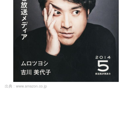
出典 :
www.amazon.co.jp