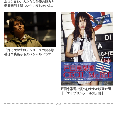
ムロツヨシ、人たらし俳優の魅力を
徹底解剖！悲しい生い立ちをバネに
して人気俳優へ
「踊る大捜査線」シリーズの見る順
番は？映画からスペシャルドラマ・
スピンオフまで全作品の時系列も紹
介
戸田恵梨香出演のおすすめ映画12選
【『エイプリルフールズ』他】
AD