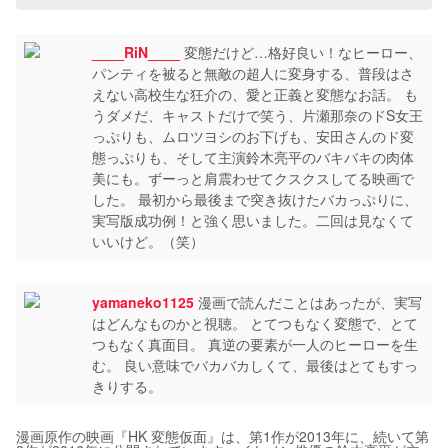
____RiN____
変態だけど…格好良い！なヒーロー、
パンティを被ると無敵の超人に変身する、普段はさ
えない高校生な狂介の、愛と正義と変態なお話。 も
うダメだ、キャストだけで笑う、片瀬那奈のドS女王
っぷりも、ムロツヨシのお下げも、安田さんのド変
態っぷりも、そして主演鈴木亮平のバキバキの肉体
美にも。ずーっと肩震わせてクスクスしてる映画で
した。 最初から最後まで突き抜けたバカっぷりに、
実写版成功例！と強く思いました。二回は見なくて
いいけど。（笑）
yamaneko1125
漫画で読んだことはあったが、実写
はどんなものかと視聴。 とてつもなく変態で、とて
つもなく真面目。 真逆の要素が一人のヒーローを生
む。 良い意味でバカバカしくて、最後はとてもすっ
きりする。
漫画原作の映画『HK 変態仮面』は、第1作が2013年に、続いて第