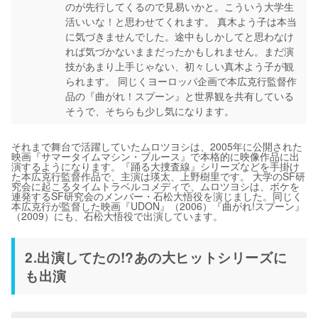
のが先行してくるので見易いかと。こういう大学生
活いいな！と思わせてくれます。 真木よう子は本当
に気づきませんでした。途中もしかしてと思わなけ
れば気づかないままだったかもしれません。まだ演
技があまり上手じゃない、初々しい真木よう子が観
られます。 同じくヨーロッパ企画で本広克行監督作
品の『曲がれ！スプーン』と世界観を共有している
そうで、そちらも少し気になります。
それまで舞台で活躍していたムロツヨシは、2005年に公開された
映画『サマータイムマシン・ブルース』で本格的に映像作品に出
演するようになります。『踊る大捜査線』シリーズなどを手掛け
た本広克行監督作品で、主演は瑛太、上野樹里です。 大学のSF研
究会に起こるタイムトラベルコメディで、ムロツヨシは、ボケを
連発するSF研究会のメンバー・石松大悟役を演じました。同じく
本広克行が監督した映画『UDON』（2006）『曲がれ!スプーン』
（2009）にも、石松大悟役で出演しています。
2.出演してたの!?あの大ヒットシリーズに
も出演