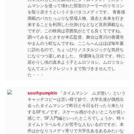
ムマシンを使って壊れた部室のクーラーのリモコン
を取り戻そうというドタバタコメディです。 青春感
満載のバカたっぷりな登場人物、過去と未来を行き
来することを利用した仕掛けなどなど見所満載なん
ですが、この映画は雰囲気がとても良くてですね。
調べてみるとさすが本広監督、舞台は香川の善通寺
やまんのう町なんですね。ここらへんはほぼ毎年夏
に訪れるので、ちょっぴりノスタルジックな気持ち
になりつつ楽しめました。 俳優陣も注目です。特に
若かりし頃の真木よう子とムロツヨシ。ムロツヨシ
なんてエンドクレジットまで気づきませんでし
た・・・
southpumpkin
「タイムマシン ムダ使い」という
キャッチコピーは言い得て妙で、大学生達が偶然出
会ったタイムマシンで昨日と今日を行ったり来たり
するSFモノです。スケール感が小さいところが良い
感じで、SF入門編といったところでしょうか。時々
タイムトラベルモノが苦手な人もいるのですが、本
作はかなりコメディ寄りで大学生あるあるみたいな