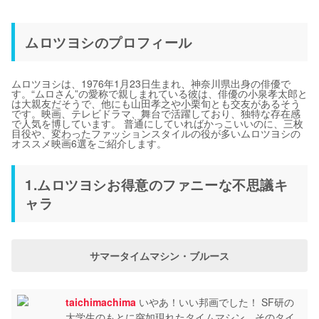
ムロツヨシのプロフィール
ムロツヨシは、1976年1月23日生まれ、神奈川県出身の俳優で
す。“ムロさん”の愛称で親しまれている彼は、俳優の小泉孝太郎と
は大親友だそうで、他にも山田孝之や小栗旬とも交友があるそう
です。映画、テレビドラマ、舞台で活躍しており、独特な存在感
で人気を博しています。 普通にしていればかっこいいのに、三枚
目役や、変わったファッションスタイルの役が多いムロツヨシの
オススメ映画6選をご紹介します。
1.ムロツヨシお得意のファニーな不思議キ
ャラ
サマータイムマシン・ブルース
taichimachima
いやあ！いい邦画でした！ SF研の
大学生のもとに突如現れたタイムマシン。そのタイ