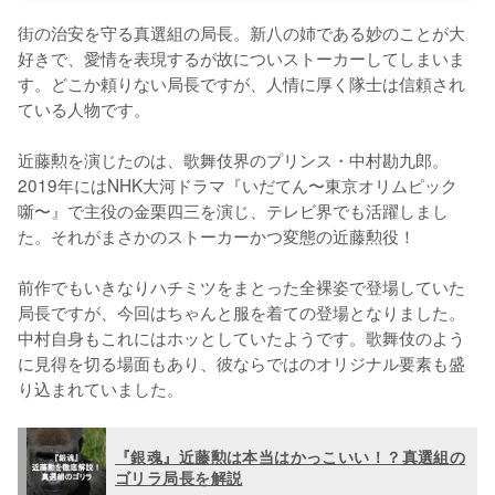
街の治安を守る真選組の局長。新八の姉である妙のことが大
好きで、愛情を表現するが故についストーカーしてしまいま
す。どこか頼りない局長ですが、人情に厚く隊士は信頼され
ている人物です。

近藤勲を演じたのは、歌舞伎界のプリンス・中村勘九郎。
2019年にはNHK大河ドラマ『いだてん〜東京オリムピック
噺〜』で主役の金栗四三を演じ、テレビ界でも活躍しまし
た。それがまさかのストーカーかつ変態の近藤勲役！

前作でもいきなりハチミツをまとった全裸姿で登場していた
局長ですが、今回はちゃんと服を着ての登場となりました。
中村自身もこれにはホッとしていたようです。歌舞伎のよう
に見得を切る場面もあり、彼ならではのオリジナル要素も盛
り込まれていました。
『銀魂』近藤勲は本当はかっこいい！？真選組の
ゴリラ局長を解説