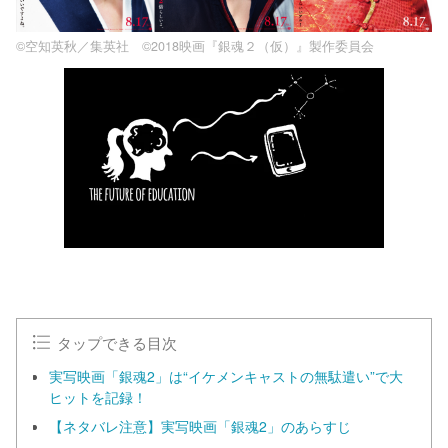
©空知英秋／集英社 ©2018映画『銀魂２（仮）』製作委員会
タップできる目次
実写映画「銀魂2」は“イケメンキャストの無駄遣い”で大
ヒットを記録！
【ネタバレ注意】実写映画「銀魂2」のあらすじ