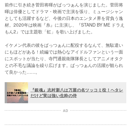
前作に引き続き菅田将暉がぱっつぁんを演じました。菅田将
暉は俳優としてドラマ・映画で主演を張り、ミュージシャン
としても活躍するなど、今後の日本のエンタメ界を背負う逸
材。2020年は映画『糸』に主演し、『STAND BY ME ドラえ
もん2』では主題歌「虹」を歌い上げました。

イケメン代表の彼をぱっつぁんに配役するなんて、無駄遣い
にもほどがある！続編では熱心なアイドルファンという一面
にスポットが当たり、寺門通親衛隊隊長としてアニメオタク
との不毛な議論を繰り広げます。ぱっつぁんの活躍が観られ
て良かった……。
『銀魂』志村新八は万屋の名ツッコミ役！ヘタレ
だけど実は強い生粋の侍
AD