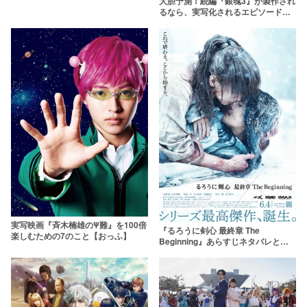
大胆予測！続編『銀魂3』が製作され
るなら、実写化されるエピソードは
コレ？【「銀魂2」大ヒット】
実写映画『斉木楠雄のΨ難』を100倍
『るろうに剣心 最終章 The
楽しむための7のこと【おっふ】
Beginning』あらすじネタバレと感
想 「ひどい」理由や原作との違いも
解説