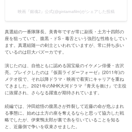
映画『銀魂2』公式(@gintamafilm)がシェアした投稿
真選組の一番隊隊長。美青年ですが常に副長・土方十四郎の
座を狙っていて、腹黒・ドS・毒舌という強烈な性格をしてい
ます。真選組随一の剣士といわれていますが、常に持ち歩い
ているのは巨大バズーカです。

演じたのは、自他ともに認める国宝級のイケメン俳優・吉沢
亮。ブレイクしたのは『仮面ライダーフォーゼ』(2011年)の
メテオ役で、それ以降ドラマ・映画で着実にキャリアを重ね
てきました。2021年のNHK大河ドラマ『青天を衝け』で主役
に抜擢され、さらなる躍進が期待されています。

続編では、沖田総悟の腹黒さが炸裂して近藤の命が危ぶまれ
る事態に。始めは土方の座を奪えるならと思って協力した戦
略でしたが、伊東鴨太郎が裏で糸を引いていることを知る
と、近藤側で争いを収束させました。
