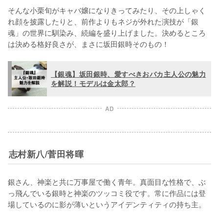
そんな小栗旬がキャバ嬢になりきってみたり、その上しゃく
れ顔を披露したりと、前作よりもネジが外れた演技が「銀
魂」の世界に馴染み、続編を盛り上げました。決めるところ
は決める格好良さが、まさに坂田銀時そのもの！
【銀魂】坂田銀時、愛すべきおバカ主人公の魅力
を解説！モデルは金太郎？
AD
志村新八/菅田将暉
銀さん、神楽と共に万事屋で働く青年。真面目な性格で、ぶ
っ飛んでいる銀時と神楽のツッコミ役です。常に作品には登
場しているのに影が薄いというアイデンティティの持ち主。
