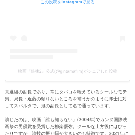
この投稿をInstagramで見る
映画『銀魂2』公式(@gintamafilm)がシェアした投稿
真選組の副長であり、常にタバコを咥えているクールなモテ
男。局長・近藤の頼りないところを補うかのように隊士に対
してスパルタで、鬼の副長として名で通っています。

演じたのは、映画『誰も知らない』(2004年)でカンヌ国際映
画祭の男優賞を受賞した柳楽優弥。クールな土方役にはぴっ
たりですが、演技の振り幅が大きいのも特徴です。2021年に