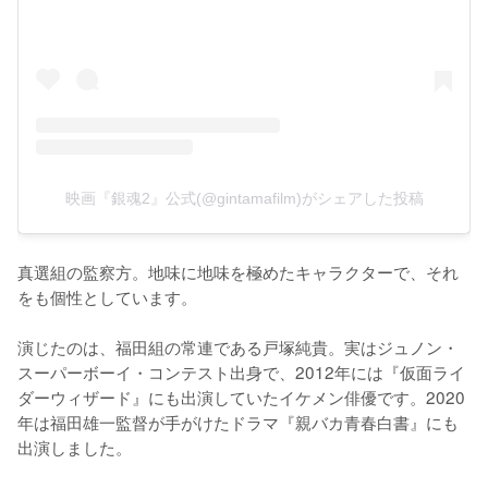
映画『銀魂2』公式(@gintamafilm)がシェアした投稿
真選組の監察方。地味に地味を極めたキャラクターで、それ
をも個性としています。

演じたのは、福田組の常連である戸塚純貴。実はジュノン・
スーパーボーイ・コンテスト出身で、2012年には『仮面ライ
ダーウィザード』にも出演していたイケメン俳優です。2020
年は福田雄一監督が手がけたドラマ『親バカ青春白書』にも
出演しました。
