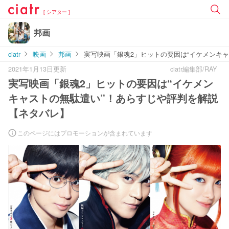
[ シアター ]
邦画
ciatr
映画
邦画
実写映画「銀魂2」ヒットの要因は“イケメンキ
2021年1月13日更新
ciatr編集部/RAY
実写映画「銀魂2」ヒットの要因は“イケメン
キャストの無駄遣い”！あらすじや評判を解説
【ネタバレ】
このページにはプロモーションが含まれています