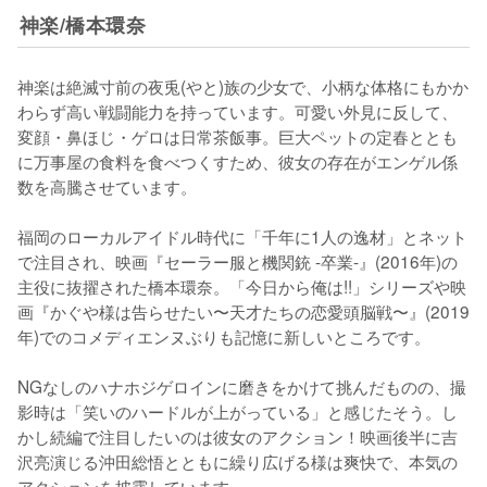
神楽/橋本環奈
神楽は絶滅寸前の夜兎(やと)族の少女で、小柄な体格にもかか
わらず高い戦闘能力を持っています。可愛い外見に反して、
変顔・鼻ほじ・ゲロは日常茶飯事。巨大ペットの定春ととも
に万事屋の食料を食べつくすため、彼女の存在がエンゲル係
数を高騰させています。

福岡のローカルアイドル時代に「千年に1人の逸材」とネット
で注目され、映画『セーラー服と機関銃 -卒業-』(2016年)の
主役に抜擢された橋本環奈。「今日から俺は!!」シリーズや映
画『かぐや様は告らせたい〜天才たちの恋愛頭脳戦〜』(2019
年)でのコメディエンヌぶりも記憶に新しいところです。

NGなしのハナホジゲロインに磨きをかけて挑んだものの、撮
影時は「笑いのハードルが上がっている」と感じたそう。し
かし続編で注目したいのは彼女のアクション！映画後半に吉
沢亮演じる沖田総悟とともに繰り広げる様は爽快で、本気の
アクションを披露しています。