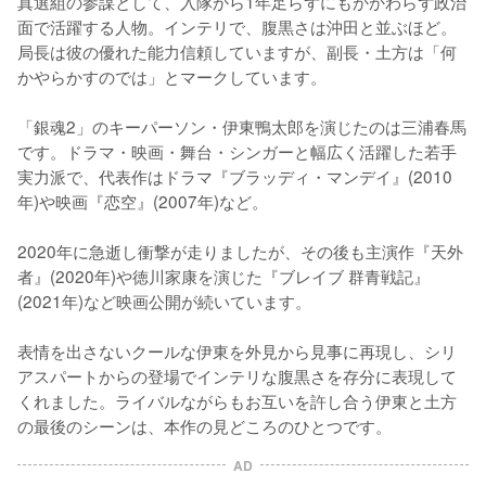
真選組の参謀として、入隊から1年足らずにもかかわらず政治
面で活躍する人物。インテリで、腹黒さは沖田と並ぶほど。
局長は彼の優れた能力信頼していますが、副長・土方は「何
かやらかすのでは」とマークしています。

「銀魂2」のキーパーソン・伊東鴨太郎を演じたのは三浦春馬
です。ドラマ・映画・舞台・シンガーと幅広く活躍した若手
実力派で、代表作はドラマ『ブラッディ・マンデイ』(2010
年)や映画『恋空』(2007年)など。

2020年に急逝し衝撃が走りましたが、その後も主演作『天外
者』(2020年)や徳川家康を演じた『ブレイブ 群青戦記』
(2021年)など映画公開が続いています。

表情を出さないクールな伊東を外見から見事に再現し、シリ
アスパートからの登場でインテリな腹黒さを存分に表現して
くれました。ライバルながらもお互いを許し合う伊東と土方
の最後のシーンは、本作の見どころのひとつです。
AD