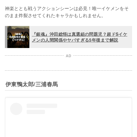
神楽ととも戦うアクションシーンは必見！唯一イケメンをそ
のまま炸裂させてくれたキャラかもしれません。
『銀魂』沖田総悟は真選組の問題児？超ドSイケ
メンの人間関係やヤバすぎる5年後まで解説
AD
伊東鴨太郎/三浦春馬