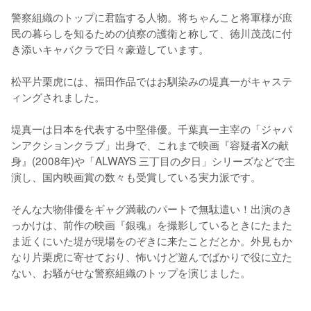
警察組織のトップに君臨する人物。将ちゃんこと将軍様が庶
民の暮らしを知るための偵察の護衛と称して、徳川茂茂に付
き添いキャバクラで日々豪遊しています。

松平片栗虎には、福田作品ではお馴染みの堤真一がキャステ
ィングされました。

堤真一は日本を代表する中堅俳優。千葉真一主宰の「ジャパ
ンアクションクラブ」出身で、これまで映画『容疑者Xの献
身』(2008年)や「ALWAYS 三丁目の夕日」シリーズなどで主
演し、国内映画賞の数々も受賞している実力派です。

そんな大物俳優をギャグ満載のパートで無駄遣い！出演のき
っかけは、前作の映画『銀魂』を撮影しているときにたまた
ま近くにいた堤が現場をのぞきに来たことだとか。外見もか
なり片栗虎に寄せており、怖いけど遊んでばかりで役に立た
ない、お騒がせな警察組織のトップを演じました。