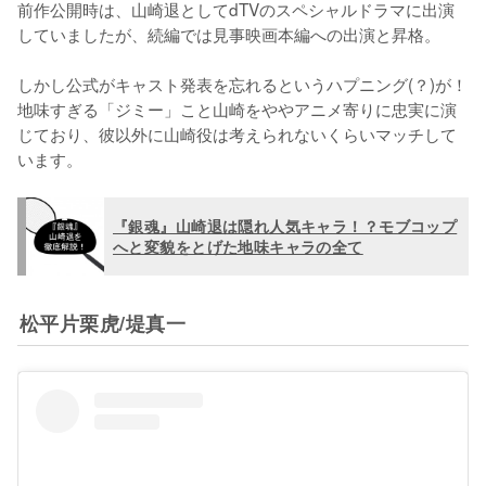
前作公開時は、山崎退としてdTVのスペシャルドラマに出演
していましたが、続編では見事映画本編への出演と昇格。

しかし公式がキャスト発表を忘れるというハプニング(？)が！
地味すぎる「ジミー」こと山崎をややアニメ寄りに忠実に演
じており、彼以外に山崎役は考えられないくらいマッチして
います。
『銀魂』山崎退は隠れ人気キャラ！？モブコップ
へと変貌をとげた地味キャラの全て
松平片栗虎/堤真一