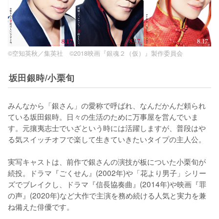
©空知英秋／集英社 ©2018映画『銀魂２（仮）』製作委員会
坂田銀時/小栗旬
みんなから「銀さん」の愛称で呼ばれ、なんだかんだ頼られ
ている坂田銀時。日々の生活のために万事屋を営んでいま
す。元攘夷志士でいざという時には活躍しますが、普段はや
る気スイッチオフで楽して生きていきたいタイプの主人公。

実写キャストは、前作で銀さんの演技が板についた小栗旬が
続投。ドラマ『ごくせん』(2002年)や「花より男子」シリー
ズでブレイクし、ドラマ『信長協奏曲』(2014年)や映画『罪
の声』(2020年)など大作で主演を務め続ける人気と実力を兼
ね備えた俳優です。
