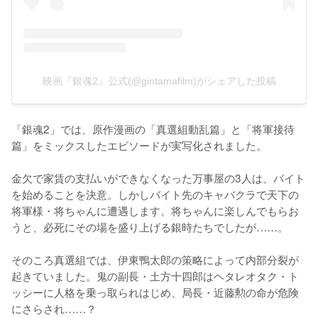
映画『銀魂2』公式(@gintamafilm)がシェアした投稿
「銀魂2」では、原作漫画の「真選組動乱篇」と「将軍接待
篇」をミックスしたエピソードが実写化されました。

金欠で家賃の支払いができなくなった万事屋の3人は、バイト
を始めることを決意。しかしバイト先のキャバクラで天下の
将軍様・将ちゃんに遭遇します。将ちゃんに楽しんでもらお
うと、必死にその場を盛り上げる銀時たちでしたが……。

そのころ真選組では、伊東鴨太郎の策略によって内部分裂が
起きていました。鬼の副長・土方十四郎はヘタレオタク・ト
ッシーに人格を乗っ取られはじめ、局長・近藤勲の命が危険
にさらされ……？