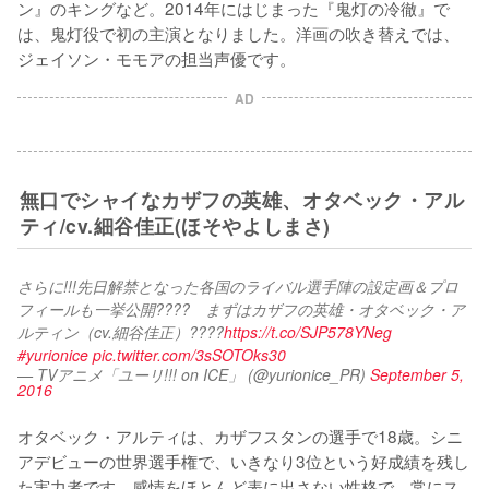
ン』のキングなど。2014年にはじまった『鬼灯の冷徹』で
は、鬼灯役で初の主演となりました。洋画の吹き替えでは、
ジェイソン・モモアの担当声優です。
AD
無口でシャイなカザフの英雄、オタベック・アル
ティ/cv.細谷佳正(ほそやよしまさ)
さらに!!!先日解禁となった各国のライバル選手陣の設定画＆プロ
フィールも一挙公開????　まずはカザフの英雄・オタベック・ア
ルティン（cv.細谷佳正）????
https://t.co/SJP578YNeg
#yurionice
pic.twitter.com/3sSOTOks30
— TVアニメ「ユーリ!!! on ICE」 (@yurionice_PR)
September 5,
2016
オタベック・アルティは、カザフスタンの選手で18歳。シニ
アデビューの世界選手権で、いきなり3位という好成績を残し
た実力者です。感情をほとんど表に出さない性格で、常にス