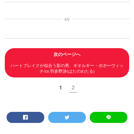
AD
次のページへ
ハートブレイクが似合う影の男、ギオルギー・ポポーヴィッ
チ/cv.羽多野渉(はたのわたる)
1
2