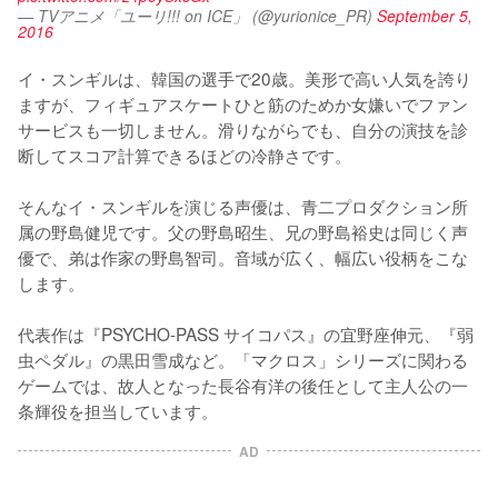
— TVアニメ「ユーリ!!! on ICE」 (@yurionice_PR)
September 5,
2016
イ・スンギルは、韓国の選手で20歳。美形で高い人気を誇り
ますが、フィギュアスケートひと筋のためか女嫌いでファン
サービスも一切しません。滑りながらでも、自分の演技を診
断してスコア計算できるほどの冷静さです。

そんなイ・スンギルを演じる声優は、青二プロダクション所
属の野島健児です。父の野島昭生、兄の野島裕史は同じく声
優で、弟は作家の野島智司。音域が広く、幅広い役柄をこな
します。

代表作は『PSYCHO-PASS サイコパス』の宜野座伸元、『弱
虫ペダル』の黒田雪成など。「マクロス」シリーズに関わる
ゲームでは、故人となった長谷有洋の後任として主人公の一
条輝役を担当しています。
AD