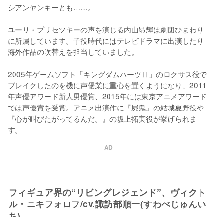
シアンヤンキーとも……。

ユーリ・プリセツキーの声を演じる内山昂輝は劇団ひまわり
に所属しています。子役時代にはテレビドラマに出演したり
海外作品の吹替えを担当していました。

2005年ゲームソフト「キングダムハーツⅡ」のロクサス役で
ブレイクしたのを機に声優業に重心を置くようになり、2011
年声優アワード新人男優賞、2015年には東京アニメアワード
では声優賞を受賞。アニメ出演作に『屍鬼』の結城夏野役や
『心が叫びたがってるんだ。』の坂上拓実役が挙げられま
す。
AD
フィギュア界の“リビングレジェンド”、ヴィクト
ル・ニキフォロフ/cv.諏訪部順一(すわべじゅんい
ち)