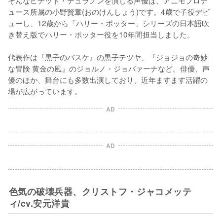
そんなピチット・チュラノンを演じる声優は、アニモプロデ
ュース所属の小野賢章(おのけんしょう)です。4歳で子役デビ
ューし、12歳から「ハリー・ポッター」シリーズの日本語吹
き替え版でハリー・ポッター役を10年間担当しました。

代表作は『黒子のバスケ』の黒子テツヤ、『ジョジョの奇妙
な冒険 黄金の風』のジョルノ・ジョバァーナなど。俳優、声
優のほか、舞台にも多数出演しており、近年ますます活躍の
場が広がっています。
AD
AD
色気の破壊兵器、クリストフ・ジャコメッテ
ィ/cv.安元洋貴