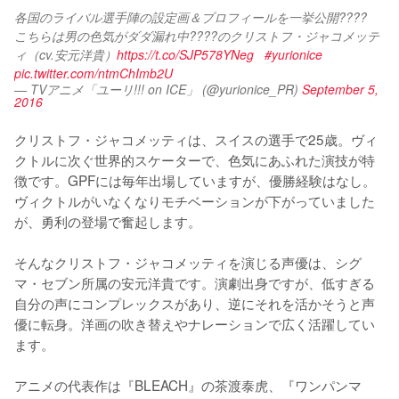
各国のライバル選手陣の設定画＆プロフィールを一挙公開????　
こちらは男の色気がダダ漏れ中????のクリストフ・ジャコメッテ
ィ（cv.安元洋貴）
https://t.co/SJP578YNeg
#yurionice
pic.twitter.com/ntmChImb2U
— TVアニメ「ユーリ!!! on ICE」 (@yurionice_PR)
September 5,
2016
クリストフ・ジャコメッティは、スイスの選手で25歳。ヴィ
クトルに次ぐ世界的スケーターで、色気にあふれた演技が特
徴です。GPFには毎年出場していますが、優勝経験はなし。
ヴィクトルがいなくなりモチベーションが下がっていました
が、勇利の登場で奮起します。

そんなクリストフ・ジャコメッティを演じる声優は、シグ
マ・セブン所属の安元洋貴です。演劇出身ですが、低すぎる
自分の声にコンプレックスがあり、逆にそれを活かそうと声
優に転身。洋画の吹き替えやナレーションで広く活躍してい
ます。

アニメの代表作は『BLEACH』の茶渡泰虎、『ワンパンマ