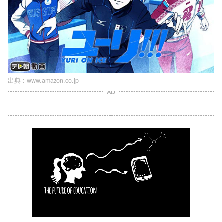
出典 :
www.amazon.co.jp
AD