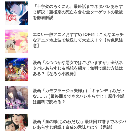
『十字架のろくにん』最終話までネタバレあらす
じ解説！至極京の死亡を含む全ターゲットの最後
を徹底解説
エロい一般アニメおすすめTOP61！こんなエッチ
なアニメ地上波で放送して大丈夫！？【お色気注
意】
漫画「ふつつかな悪女ではございますが」全話ネ
タバレあらすじ＆感想を紹介！無料で読む方法は
ある？【なろう小説発】
漫画『カモフラージュ夫婦』(「キャンディみたい
な……」)最終回までネタバレあらすじ！原作小説
は無料で読める？
漫画「血の轍(ちのわだち)」最終回17巻までネタバ
レあらすじ解説！白猫の意味とは？【完結】