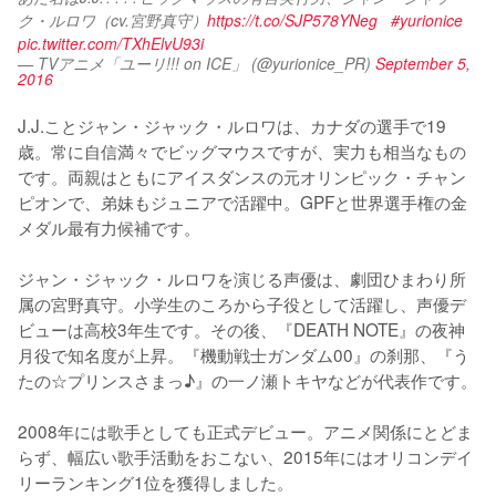
ク・ルロワ（cv.宮野真守）
https://t.co/SJP578YNeg
#yurionice
pic.twitter.com/TXhElvU93i
— TVアニメ「ユーリ!!! on ICE」 (@yurionice_PR)
September 5,
2016
J.J.ことジャン・ジャック・ルロワは、カナダの選手で19
歳。常に自信満々でビッグマウスですが、実力も相当なもの
です。両親はともにアイスダンスの元オリンピック・チャン
ピオンで、弟妹もジュニアで活躍中。GPFと世界選手権の金
メダル最有力候補です。

ジャン・ジャック・ルロワを演じる声優は、劇団ひまわり所
属の宮野真守。小学生のころから子役として活躍し、声優デ
ビューは高校3年生です。その後、『DEATH NOTE』の夜神
月役で知名度が上昇。『機動戦士ガンダム00』の刹那、『う
たの☆プリンスさまっ♪』の一ノ瀬トキヤなどが代表作です。

2008年には歌手としても正式デビュー。アニメ関係にとどま
らず、幅広い歌手活動をおこない、2015年にはオリコンデイ
リーランキング1位を獲得しました。