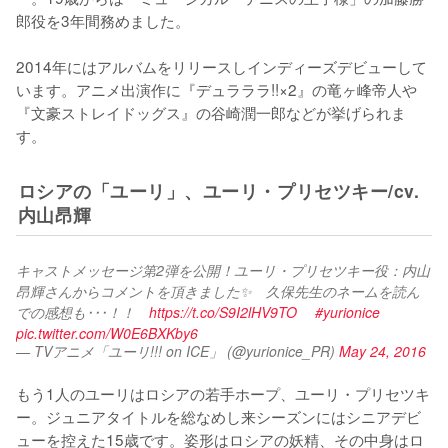
郎役を3年間務めました。

2014年にはアルバムをリリースしインディーズデビューして
います。アニメ出演作に『デュラララ!!×2』の竜ヶ峰帝人や
『文豪ストレイドッグス』の谷崎潤一郎などが挙げられま
す。
ロシアの「ユーリ」、ユーリ・プリセツキー/cv.
内山昂輝
キャストメッセージ第2弾を公開！ユーリ・プリセツキー役：内山
昂輝さんからコメントを頂きました✨　久保先生のネームを読ん
での感想も･･･！！　
https://t.co/S9I2lHV9TO
#yurionice
pic.twitter.com/W0E6BXKby6
— TVアニメ「ユーリ!!! on ICE」 (@yurionice_PR)
May 24, 2016
もう1人のユーリはロシアの若手ホープ、ユーリ・プリセツキ
ー。ジュニアタイトルを総なめし来シーズンにはシニアデビ
ューを控えた15歳です。姿形はロシアの妖精、その中身はロ