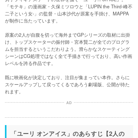
「モテキ」の漫画家・久保ミツロウと「LUPIN the Third-峰不
二子という女-」の監督・山本沙代が原案を手掛け、MAPPA
が制作に当たっています。

原案の2人が自腹を切って海外までGPシリーズの取材に出掛
け、トップスケーターの振付師・宮本賢二が全てのプログラ
ムを担当するというこだわりよう。滑らかなスケーティング
シーンはCG処理ではなく全て手描きで行っており、高い作画
レベルを誇る作品です。

既に映画化が決定しており、注目が集まってい本作。さらに
スケールアップして戻ってくるであろう劇場版、公開が待た
れます。
AD
「ユーリ オンアイス」のあらすじ【2人の