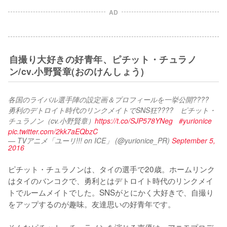
AD
自撮り大好きの好青年、ピチット・チュラノ
ン/cv.小野賢章(おのけんしょう)
各国のライバル選手陣の設定画＆プロフィールを一挙公開????
勇利のデトロイト時代のリンクメイトでSNS狂????　ピチット・
チュラノン（cv.小野賢章）
https://t.co/SJP578YNeg
#yurionice
pic.twitter.com/2kk7aEQbzC
— TVアニメ「ユーリ!!! on ICE」 (@yurionice_PR)
September 5,
2016
ピチット・チュラノンは、タイの選手で20歳。ホームリンク
はタイのバンコクで、勇利とはデトロイト時代のリンクメイ
トでルームメイトでした。SNSがとにかく大好きで、自撮り
をアップするのが趣味。友達思いの好青年です。
