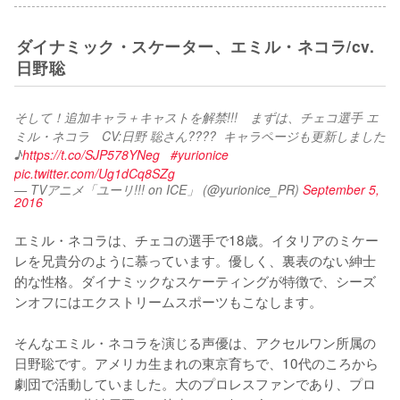
ダイナミック・スケーター、エミル・ネコラ/cv.
日野聡
そして！追加キャラ＋キャストを解禁!!!　まずは、チェコ選手 エ
ミル・ネコラ　CV:日野 聡さん????  キャラページも更新しました
♪
https://t.co/SJP578YNeg
#yurionice
pic.twitter.com/Ug1dCq8SZg
— TVアニメ「ユーリ!!! on ICE」 (@yurionice_PR)
September 5,
2016
エミル・ネコラは、チェコの選手で18歳。イタリアのミケー
レを兄貴分のように慕っています。優しく、裏表のない紳士
的な性格。ダイナミックなスケーティングが特徴で、シーズ
ンオフにはエクストリームスポーツもこなします。

そんなエミル・ネコラを演じる声優は、アクセルワン所属の
日野聡です。アメリカ生まれの東京育ちで、10代のころから
劇団で活動していました。大のプロレスファンであり、プロ