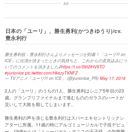
AD
日本の「ユーリ」、勝生勇利(かつきゆうり)/cv.
豊永利行
勝生勇利役：豊永利行さんよりメッセージが到着！「ユーリ!!! on 
ICE」に出演が決まったときの気持ちと、これからの意気込みにつ
いてのコメントを頂きました♪
https://t.co/S9I2lHV9TO
#yurionice
pic.twitter.com/HkezyTKNFZ
— TVアニメ「ユーリ!!! on ICE」 (@yurionice_PR)
May 17, 2016
2人の「ユーリ」のうちの1人、勝生勇利はシニア5年目の23
歳。グランプリファイナルまで進むもののガラスのハートが
災いして大敗を期してしまいます。

勝生勇利の声を演じる豊永利行はスパーエキセントリックシ
アターに所属。11歳の時にアルゴミュージカルで子役デビュ
ー。19歳からは「ミュージカル・テニスの王子様」の加藤勝