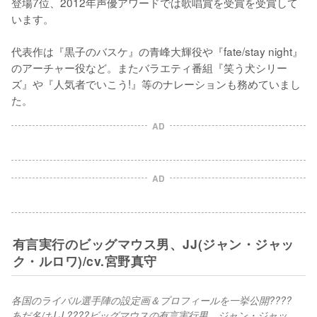
登場7位、2012年声優アワードでは歌唱賞を受賞を受賞して
います。

代表作は『黒子のバスケ』の青峰大輝役や『fate/stay night』
のアーチャー役など。またバラエティ番組『笑う犬シリー
ズ』や『人気者でいこう!』等のナレーションも務めていまし
た。
AD
AD
有言実行のビッグマウス男、JJ(ジャン・ジャッ
ク・ルロワ)/cv.宮野真守
各国のライバル選手陣の設定画＆プロフィールを一挙公開????
あだ名はJ.J.????ビッグマウスの有言実行男、ジャン・ジャッ