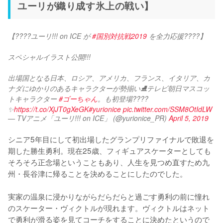
ユーリが織り成す氷上の戦い】
【????ユーリ!!! on ICE が 
#国別対抗戦2019
 を全力応援????】
スペシャルイラスト公開!!!
出場国となる日本、ロシア、アメリカ、フランス、イタリア、カ
ナダにゆかりのあるキャラクターが勢揃い⛸テレビ朝日マスコッ
トキャラクター 
#ゴーちゃん
。も初登場????
✨
https://t.co/XjJT0gXeGK
#yurionice
pic.twitter.com/SSM8OtIdLW
— TVアニメ「ユーリ!!! on ICE」 (@yurionice_PR)
April 5, 2019
シニア5年目にして初出場したグランプリファイナルで敗退を
期した勝生勇利。現在25歳、フィギュアスケーターとしても
そろそろ正念場ということもあり、人生を見つめ直すため九
州・長谷津に帰ることを決めることにしたのでした。

実家の温泉に浸かりながらだらだらと過ごす勇利の前に憧れ
のスケーター・ヴィクトルが現れます。ヴィクトルはネット
で勇利が滑る姿を見てコーチをすることに決めたというので