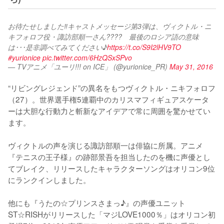
お待たせしました‼キャストメッセージ第3弾は、ヴィクトル・ニ
キフォロフ役・諏訪部順一さん????　最後のロシア語の意味
は･･･是非調べてみてください♪
https://t.co/S9I2lHV9TO
#yurionice
pic.twitter.com/6HzQSxSPvo
— TVアニメ「ユーリ!!! on ICE」 (@yurionice_PR)
May 31, 2016
“リビングレジェンド”の異名をもつヴィクトル・ニキフォロフ
（27）。世界選手権5連覇中のカリスマフィギュアスケータ
ーは大胆な行動力と斬新なアイデアで常に周囲を驚かせてい
ます。

ヴィクトルの声を演じる諏訪部順一は俳協に所属。アニメ
『テニスの王子様』の跡部景吾を担当したのを機に声優とし
てブレイク、リリースしたキャラクターソングはオリコン9位
にランクインしました。

他にも『うたの☆プリンスさまっ♪』の声優ユニット
ST☆RISHがリリースした「マジLOVE1000％」はオリコン初