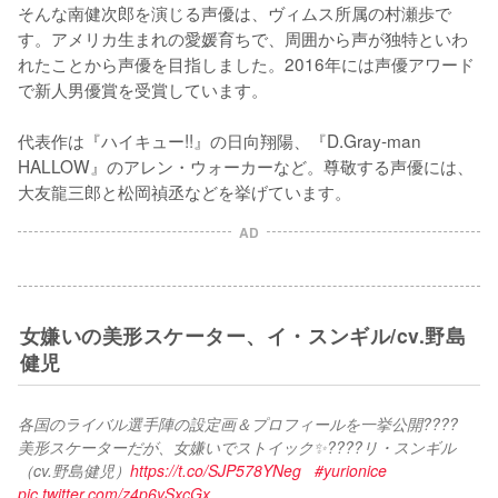
そんな南健次郎を演じる声優は、ヴィムス所属の村瀬歩で
す。アメリカ生まれの愛媛育ちで、周囲から声が独特といわ
れたことから声優を目指しました。2016年には声優アワード
で新人男優賞を受賞しています。

代表作は『ハイキュー!!』の日向翔陽、『D.Gray-man 
HALLOW』のアレン・ウォーカーなど。尊敬する声優には、
大友龍三郎と松岡禎丞などを挙げています。
AD
女嫌いの美形スケーター、イ・スンギル/cv.野島
健児
各国のライバル選手陣の設定画＆プロフィールを一挙公開????
美形スケーターだが、女嫌いでストイック✨????リ・スンギル
（cv.野島健児）
https://t.co/SJP578YNeg
#yurionice
pic.twitter.com/z4p6ySxcGx