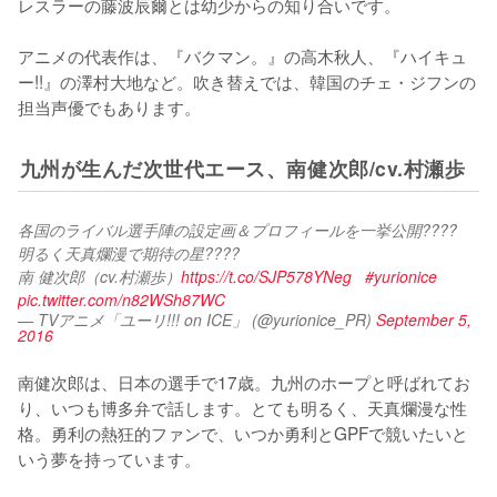
レスラーの藤波辰爾とは幼少からの知り合いです。

アニメの代表作は、『バクマン。』の高木秋人、『ハイキュ
ー!!』の澤村大地など。吹き替えでは、韓国のチェ・ジフンの
担当声優でもあります。
九州が生んだ次世代エース、南健次郎/cv.村瀬歩
各国のライバル選手陣の設定画＆プロフィールを一挙公開????
明るく天真爛漫で期待の星????
南 健次郎（cv.村瀬歩）
https://t.co/SJP578YNeg
#yurionice
pic.twitter.com/n82WSh87WC
— TVアニメ「ユーリ!!! on ICE」 (@yurionice_PR)
September 5,
2016
南健次郎は、日本の選手で17歳。九州のホープと呼ばれてお
り、いつも博多弁で話します。とても明るく、天真爛漫な性
格。勇利の熱狂的ファンで、いつか勇利とGPFで競いたいと
いう夢を持っています。
