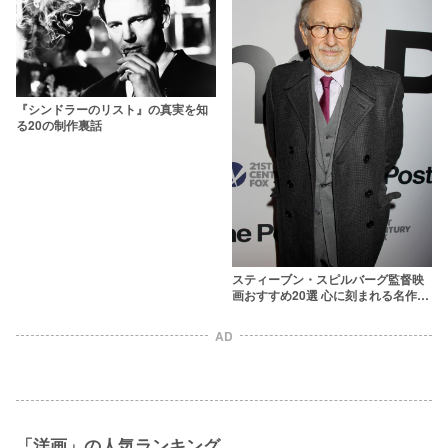
『シンドラーのリスト』の真実を知
る20の制作裏話
スティーブン・スピルバーグ監督映
画おすすめ20選 心に刻まれる名作だ
らけ！
AD
「洋画」の人気ランキング