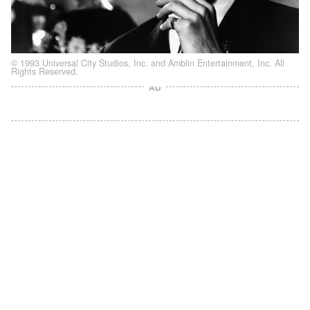
© 1993 Universal City Studios, Inc. and Amblin Entertainment, Inc. All
Rights Reserved.
AD