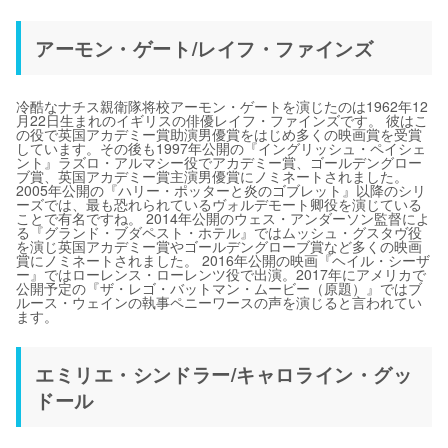
アーモン・ゲート/レイフ・ファインズ
冷酷なナチス親衛隊将校アーモン・ゲートを演じたのは1962年12
月22日生まれのイギリスの俳優レイフ・ファインズです。 彼はこ
の役で英国アカデミー賞助演男優賞をはじめ多くの映画賞を受賞
しています。その後も1997年公開の『イングリッシュ・ペイシェ
ント』ラズロ・アルマシー役でアカデミー賞、ゴールデングロー
ブ賞、英国アカデミー賞主演男優賞にノミネートされました。
2005年公開の『ハリー・ポッターと炎のゴブレット』以降のシリ
ーズでは、最も恐れられているヴォルデモート卿役を演じている
ことで有名ですね。 2014年公開のウェス・アンダーソン監督によ
る『グランド・ブダペスト・ホテル』ではムッシュ・グスタヴ役
を演じ英国アカデミー賞やゴールデングローブ賞など多くの映画
賞にノミネートされました。 2016年公開の映画『ヘイル・シーザ
ー』ではローレンス・ローレンツ役で出演。2017年にアメリカで
公開予定の『ザ・レゴ・バットマン・ムービー（原題）』ではブ
ルース・ウェインの執事ペニーワースの声を演じると言われてい
ます。
エミリエ・シンドラー/キャロライン・グッ
ドール