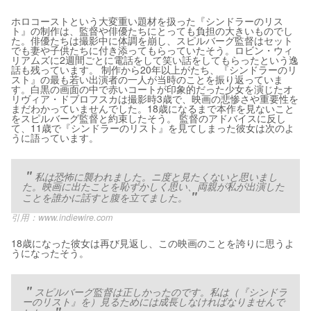
ホロコーストという大変重い題材を扱った『シンドラーのリス
ト』の制作は、監督や俳優たちにとっても負担の大きいものでし
た。俳優たちは撮影中に体調を崩し、スピルバーグ監督はセット
でも妻や子供たちに付き添ってもらっていたそう。ロビン・ウィ
リアムズに2週間ごとに電話をして笑い話をしてもらったという逸
話も残っています。 制作から20年以上がたち、『シンドラーのリ
スト』の最も若い出演者の一人が当時のことを振り返っていま
す。白黒の画面の中で赤いコートが印象的だった少女を演じたオ
リヴィア・ドブロフスカは撮影時3歳で、映画の悲惨さや重要性を
まだわかっていませんでした。18歳になるまで本作を見ないこと
をスピルバーグ監督と約束したそう。 監督のアドバイスに反し
て、11歳で『シンドラーのリスト』を見てしまった彼女は次のよ
うに語っています。
私は恐怖に襲われました。ニ度と見たくないと思いまし
た。映画に出たことを恥ずかしく思い、両親が私が出演した
ことを誰かに話すと腹を立てました。
引用：
www.indiewire.com
18歳になった彼女は再び見返し、この映画のことを誇りに思うよ
うになったそう。
スピルバーグ監督は正しかったのです。私は（『シンドラ
ーのリスト』を）見るためには成長しなければなりませんで