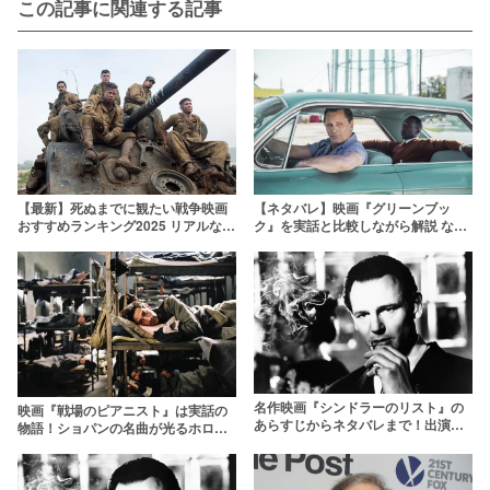
この記事に関連する記事
【最新】死ぬまでに観たい戦争映画
【ネタバレ】映画『グリーンブッ
おすすめランキング2025 リアルな実
ク』を実話と比較しながら解説 なぜ
話や泣ける名作・傑作ぞろい
評価されているのか？【アカデミー
作品賞受賞】
名作映画『シンドラーのリスト』の
映画『戦場のピアニスト』は実話の
あらすじからネタバレまで！出演者
物語！ショパンの名曲が光るホロコ
は監督も掘り下げながら徹底解説
ースト映画のあらすじ/ネタバレ解説