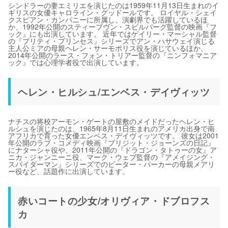
シンドラーの妻エミリエを演じたのは1959年11月13日生まれのイ
ギリスの女優キャロライン・グッドールです。 ロイヤル・シェイ
クスピアン・カンパニーに所属し、演劇界でも活躍しているほ
か、1992年公開のスティーブヴン・スピルバーグ監督の映画『フ
ック』にも出演しています。 近年ではゲイリー・マーシャル監督
の『プリティ・プリンセス』シリーズでアン・ハサウェイ演じる
主人公ミアの母親ヘレン・サーモポリス役を演じているほか、
2014年公開のラース・フォン・トリアー監督の『ニンフォマニア
ック』では心理学者役で出演しています。
ヘレン・ヒルシュ/エンベス・デイヴィッツ
ナチスの将校アーモン・ゲートの屋敷のメイドだったヘレン・ヒ
ルシュを演じたのは、1965年8月11日生まれのアメリカ出身で南
アフリカで育った女優エンベス・デイヴィッツです。 彼女は2001
年公開のラブ・コメディ映画『ブリジット・ジョーンズの日記』
にナターシャ役や、2011年公開の『ドラゴン・タトゥーの女』ア
ニカ・ジャンニーニ役、マーク・ウェブ監督の『アメイジング・
スパイダーマン』シリーズでのピーター・パーカーの母親メアリ
ー役など、話題作に出演しています。
赤いコートの少女/オリヴィア・ドブロフス
カ