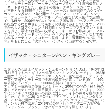
ソンは、ユダヤ人の命を多く救ったオスカー・シンドラーを演
じ、アカデミー賞やゴールデングローブ賞などで主演男優賞にノ
ミネートされました。 彼はその後もアナキン・スカイウォーカー
が主役となる1999年『スター・ウォーズ』新三部作でのクワイ=
ガン・ジン役や2005年公開の『バットマン ビギンズ』ヘンリ
ー・デュカード / ラーズ・アル・グール役などの人気作で活躍し
ているほか、2006年からの『ナルニア国物語』でのアスランの声
を担当するなど声優としても多くの映画に参加しています。 2008
年から大人気アクション『96時間』シリーズでブライアン・ミル
ズを演じ、最近では最強の父親としてすっかりお馴染みに。 2017
年には『タクシードライバー』や『グッドフェローズ』などで知
られるマーティン・スコセッシ監督による、遠藤周作の小説『沈
黙』をもとにした『沈黙 -サイレンス-』に出演する予定です。
イザック・シュターン/ベン・キングズレー
ユダヤ人の会計士イザック・シュターンを演じたのは、1943年12
月31日生まれのイギリスの俳優ベン・キングズレーです。 1983年
公開の『ガンジー』にマハトマ・ガンジー役で主演し、アカデミ
ー賞や英国アカデミー賞で主演男優賞を受賞しているほか、1992
年公開の『バグジー』、2000年公開の『セクシー・ビースト』で
アカデミー賞助演男優賞にノミネート、2004年公開の『砂と霧の
家』でアカデミー賞主演男優賞にノミネートされています。 2002
年にはイギリス映画界への貢献に対し、ナイトの称号が授与され
ました。近年では2013年公開の『アイアンマン3』にマンダリン
役、2015年公開の『ナイト・ミュージアム/エジプト王の秘密』に
マレンカレ役で出演。2016年に公開されたディズニーの実写版
『ジャングル・ブック』ではパギーラの声を演じています。