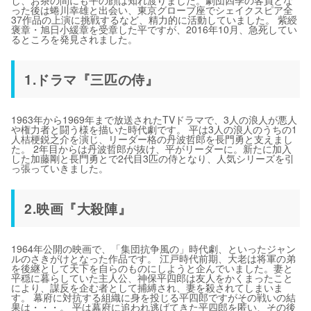
し、お茶の間にも平の顔は知れ渡りました。劇団四季の客員とな
った後は蜷川幸雄と出会い、東京グローブ座でシェイクスピア全
37作品の上演に挑戦するなど、精力的に活動していました。 紫綬
褒章・旭日小緩章を受章した平ですが、2016年10月、急死してい
るところを発見されました。
1.ドラマ『三匹の侍』
1963年から1969年まで放送されたTVドラマで、3人の浪人が悪人
や権力者と闘う様を描いた時代劇です。 平は3人の浪人のうちの1
人桔梗鋭之介を演じ、リーダー格の丹波哲郎を長門勇と支えまし
た。 2年目からは丹波哲郎が抜け、平がリーダーに。新たに加入
した加藤剛と長門勇とで2代目3匹の侍となり、人気シリーズを引
っ張っていきました。
2.映画『大殺陣』
1964年公開の映画で、「集団抗争風の」時代劇、といったジャン
ルのさきがけとなった作品です。 江戸時代前期、大老は将軍の弟
を後継として天下を自らのものにしようと企んでいました。妻と
平穏に暮らしていた主人公、神保平四郎は友人をかくまったこと
により、謀反を企む者として捕縛され、妻を殺されてしまいま
す。 幕府に対抗する組織に身を投じる平四郎ですがその戦いの結
果は・・・。 平は幕府に追われ逃げてきた平四郎を匿い、その後