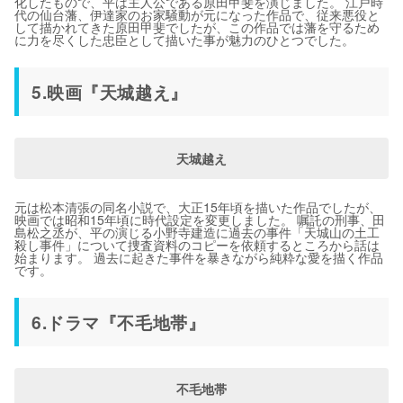
化したもので、平は主人公である原田甲斐を演じました。 江戸時
代の仙台藩、伊達家のお家騒動が元になった作品で、従来悪役と
して描かれてきた原田甲斐でしたが、この作品では藩を守るため
に力を尽くした忠臣として描いた事が魅力のひとつでした。
5.映画『天城越え』
天城越え
元は松本清張の同名小説で、大正15年頃を描いた作品でしたが、
映画では昭和15年頃に時代設定を変更しました。 嘱託の刑事、田
島松之丞が、平の演じる小野寺建造に過去の事件「天城山の土工
殺し事件」について捜査資料のコピーを依頼するところから話は
始まります。 過去に起きた事件を暴きながら純粋な愛を描く作品
です。
6.ドラマ『不毛地帯』
不毛地帯