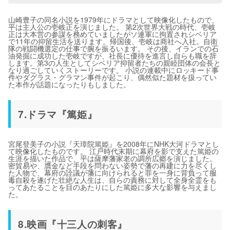
山崎豊子の同名小説を1979年にドラマとして映像化したもので、
平は主人公の壱岐正を演じました。 第2次世界大戦の時代、壱岐
正は大本営の参謀を務めていましたがソ連軍に拘置されシベリア
で11年の抑留生活を送ります。帰国後、壱岐は商社へ入社。自衛
隊の戦闘機選定の仕事で腕を振るいます。 その後、イランでの石
油発掘に成功した壱岐ですが、社長に優待を進言し自らも職を辞
します。第3の人生としてシベリア抑留者たちの親睦団体の会長と
なり過ごしていくストーリーです。 小説の連載中にロッキード事
件やダグラス・グラマン事件が起こり、偶然似た題材を扱ってい
た本作が話題になったりもしました。
7.ドラマ『篤姫』
宮尾登美子の小説『天璋院篤姫』を2008年にNHK大河ドラマとし
て映像化したものです。 江戸時代末期に幕府を影で支えた篤姫の
生涯を描いた作品で、平は薩摩藩家老の調所広郷を演じました。
密貿易や、贋金など手段を問わない姿勢で藩の再建に力を尽くし
た人物で、幕府の詮議が藩に向けられると罪を一身に背負って服
毒自殺を遂げた壮絶な人生は、自らの責務に対して全身全霊をも
ってあたることを目のあたりにした篤姫に多大な影響を与えまし
た。
8.映画『十三人の刺客』