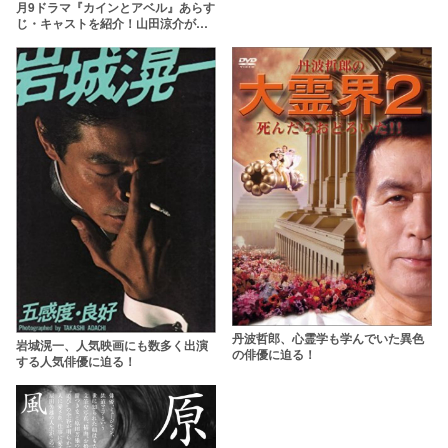
月9ドラマ『カインとアベル』あらす
じ・キャストを紹介！山田涼介が主
演に
丹波哲郎、心霊学も学んでいた異色
岩城滉一、人気映画にも数多く出演
の俳優に迫る！
する人気俳優に迫る！