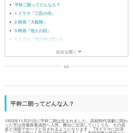
平幹二朗ってどんな人？
1.ドラマ『三匹の侍』
2.映画『大殺陣』
3.映画『他人の顔』
4.ドラマ『樅の木は残った』
目次を開く
AD
平幹二朗ってどんな人？
1933年11月21日に平幹二朗は生まれました。高校時代演劇に関わ
った平は俳優座養成所へ入所。舞台に出演していくうち、その容
姿と演技でホープと目されるようになります。 TVドラマに出演