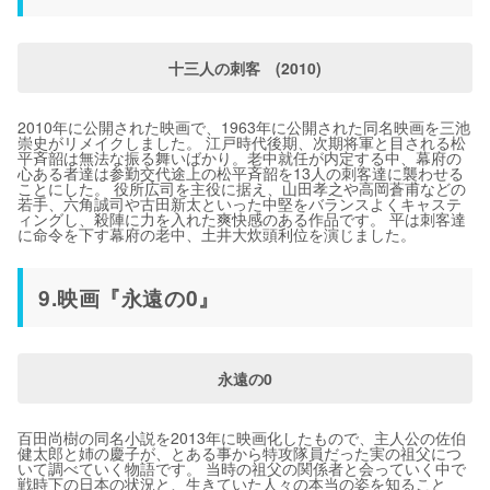
十三人の刺客 (2010)
2010年に公開された映画で、1963年に公開された同名映画を三池
崇史がリメイクしました。 江戸時代後期、次期将軍と目される松
平斉韶は無法な振る舞いばかり。老中就任が内定する中、幕府の
心ある者達は参勤交代途上の松平斉韶を13人の刺客達に襲わせる
ことにした。 役所広司を主役に据え、山田孝之や高岡蒼甫などの
若手、六角誠司や古田新太といった中堅をバランスよくキャステ
ィングし、殺陣に力を入れた爽快感のある作品です。 平は刺客達
に命令を下す幕府の老中、土井大炊頭利位を演じました。
9.映画『永遠の0』
永遠の0
百田尚樹の同名小説を2013年に映画化したもので、主人公の佐伯
健太郎と姉の慶子が、とある事から特攻隊員だった実の祖父につ
いて調べていく物語です。 当時の祖父の関係者と会っていく中で
戦時下の日本の状況と、生きていた人々の本当の姿を知ること