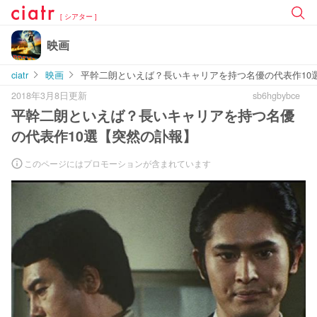
[ シアター ]
映画
ciatr
映画
平幹二朗といえば？長いキャリアを持つ名優の代表作10
2018年3月8日更新
sb6hgbybce
平幹二朗といえば？長いキャリアを持つ名優
の代表作10選【突然の訃報】
このページにはプロモーションが含まれています