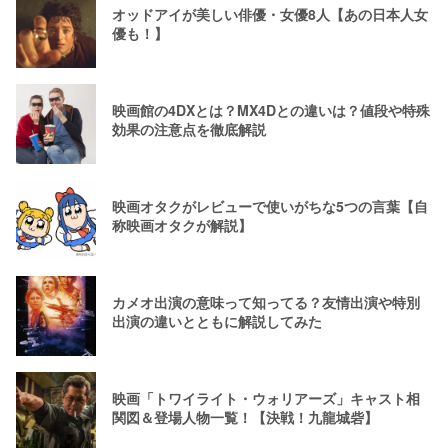
オッドアイが美しい俳優・女優8人【あの日本人女
優も！】
映画館の4DXとは？MX4Dとの違いは？値段や特殊
効果の注意点を徹底解説
映画オタクがレビューで使いがちな5つの言葉【自
称映画オタクが解説】
カメオ出演の意味って知ってる？友情出演や特別
出演の違いとともに解説してみた
映画「トワイライト・ウォリアーズ」キャスト相
関図＆登場人物一覧！【決戦！九龍城砦】