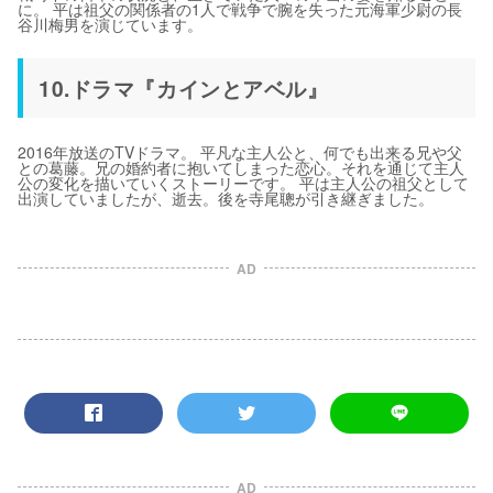
に。 平は祖父の関係者の1人で戦争で腕を失った元海軍少尉の長
谷川梅男を演じています。
10.ドラマ『カインとアベル』
2016年放送のTVドラマ。 平凡な主人公と、何でも出来る兄や父
との葛藤。兄の婚約者に抱いてしまった恋心。それを通じて主人
公の変化を描いていくストーリーです。 平は主人公の祖父として
出演していましたが、逝去。後を寺尾聰が引き継ぎました。
AD
AD