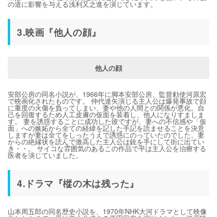
の道に影響を与える浅利又之進を演じています。
3.映画『他人の顔』
他人の顔
安部公房の同名小説が、1966年に脚本安部公房、監督勅使河原宏
で映画化されたものです。 仲代達矢演じる主人公は爆発事故で顔
に重度の火傷を負ってしまい、妻や他の人間との関係が悪化。自
己を回復するため人工皮膚の仮面を装着し、他人になりすましま
す。 妻を誘惑することに成功した彼ですが、妻への不信感や「仮
面」への嫉妬から全ての経緯を記した手記を読ませることを決意
しますが妻は全てをしったうえで誘惑にのっていたのでした。妻
からの絶縁状を読んで激高した主人公は銃を手にして街に出てい
き・・。 サイコな雰囲気のあるこの作品で平は主人公を治療する
医者を演じていました。
4.ドラマ『樅の木は残った』
山本周五郎の同名歴史小説を、1970年NHK大河ドラマとして映像