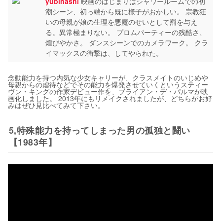
yubinashi
映画のはじまりはシャワールームでの初
潮シーン、初っ端から既に様子がおかしい。 宗教狂
いの母親が娘の生理を悪魔のせいとして罰を与え
る。異常極まりない。 プロムパーティーの残酷さ、
煌びやかさ。 ダンスシーンでのカメラワーク。 クラ
イマックスの衝撃は、してやられた。
念動能力を持つ内気な少女キャリーが、クラスメイトのいじめや
母親からの虐待などでその能力を爆発させていくというスティー
ヴン・キングの作家デビュー作を、ブライアン・デ・パルマが映
画化しました。 2013年にもリメイクされましたが、どちらがお好
みはぜひ見比べてみて下さい。
5,特殊能力を持ってしまった男の孤独と闘い
【1983年】