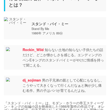
とは？
スタンド・バイ・ミー
Stand By Me
1986年 アメリカ 89分
Rockin_Wild
知らない土地の知らない子供たちの話
だけど、どこか懐かしさを感じる。エンディングの
ベンEキングのスタンドバイミーがやけに情感を持っ
て聞こえる。
dj_sojiman
男の子兄弟の親として心配にもなるし、
こうやって大きくなって行くんだなぁと胸が少し痛
む名作。男の子はパパが育てるんだよね。
『スタンド・バイ・ミー』は、モダン・ホラーの帝王スティーヴ
ン・キングの短編小説を映画化した1986年製作の作品です。オレ
ゴンの田舎町で、行方不明になった死体を見つけようと冒険に出