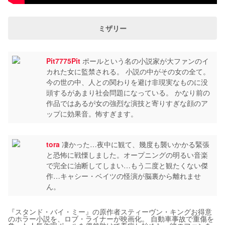
ミザリー
Pit7775Pit
ポールという名の小説家が大ファンのイ
カれた女に監禁される。 小説の中がその女の全て。
今の世の中、人との関わりを避け非現実なものに没
頭するがあまり社会問題になっている。 かなり前の
作品ではあるが女の強烈な演技と寄りすぎな顔のア
ップに効果音。怖すぎます。
tora
凄かった…夜中に観て、幾度も襲いかかる緊張
と恐怖に戦慄しました。オープニングの明るい音楽
で完全に油断してしまい…もう二度と観たくない傑
作…キャシー・ベイツの怪演が脳裏から離れませ
ん。
『スタンド・バイ・ミー』の原作者スティーヴン・キングお得意
のホラー小説を、ロブ・ライナーが映画化。 自動車事故で重傷を