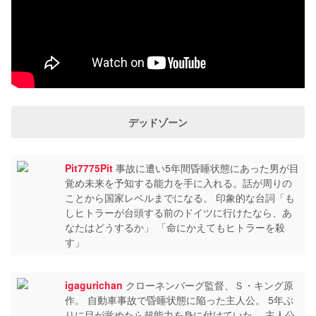
デッドゾーン
Pit7775Pit
事故に遭い5年間昏睡状態にあった男が目
覚め未来を予知する能力を手に入れる。話が周りの
ことから国家レベルまでになる。 印象的な台詞「も
しヒトラーが台頭する前のドイツに行けたなら、あ
なたはどうするか」 「命にかえてもヒトラーを殺
す」
igagurichan
クローネンバーグ監督、Ｓ・キング原
作。 自動車事故で昏睡状態に陥った主人公。 5年ぶ
りに目が覚めたら超能力を身に付けていた… 主人公