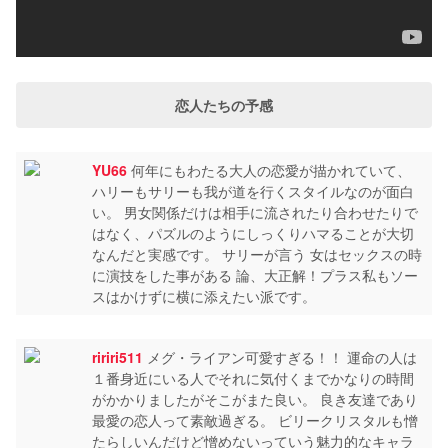
恋人たちの予感
YU66
何年にもわたる大人の恋愛が描かれていて、
ハリーもサリーも我が道を行くスタイルなのが面白
い。 男女関係だけは相手に流されたり合わせたりで
はなく、パズルのようにしっくりハマることが大切
なんだと実感です。 サリーが言う 女はセックスの時
に演技をした事がある 論、大正解！プラス私もソー
スはかけずに横に添えたい派です。
ririri511
メグ・ライアン可愛すぎる！！ 運命の人は
１番身近にいる人でそれに気付くまでかなりの時間
がかかりましたがそこがまた良い。 良き友達であり
最愛の恋人って素敵過ぎる。 ビリークリスタルも憎
たらしいんだけど憎めないっていう魅力的なキャラ