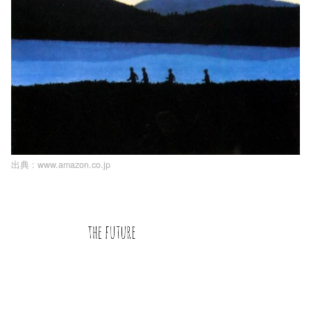
出典 :
www.amazon.co.jp