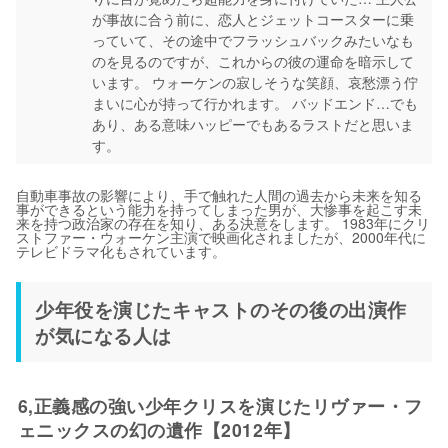
が事故に合う前に、恋人とジェットコースターに乗
っていて、その途中でフラッシュバックみたいなも
のを見るのですが、これからの彼の運命を暗示して
います。 ウォーケンの寂しそうな笑顔、哀愁漂う佇
まいに心が持って行かれます。 バッドエンド…でも
あり、ある意味ハッピーでもあるラストだと思いま
す。
自動車事故の影響により、手で触れた人間の過去から未来を知る
事ができるという能力を持ってしまった男が、大惨事を起こす未
来を持つ政治家の存在を知り、ある決意をします。 1983年にクリ
ストファー・ウォーケン主演で映画化されましたが、2000年代に
テレビドラマ化もされています。
少年役を演じたキャストのその後の出演作
が気になる人は
6,正義感の強い少年クリスを演じたリヴァー・フ
ェニックスの幻の遺作【2012年】