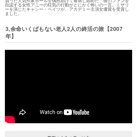
負った人気作家ポールを偶然助けて看病し始めた、彼のファンを
自認する女性アニーの狂気の行動がとにかく怖いの一言。ミザリ
ーを演じたキャシー・ベイツが、アカデミー主演女優賞を受賞し
ました。
3,余命いくばもない老人2人の終活の旅【2007
年】