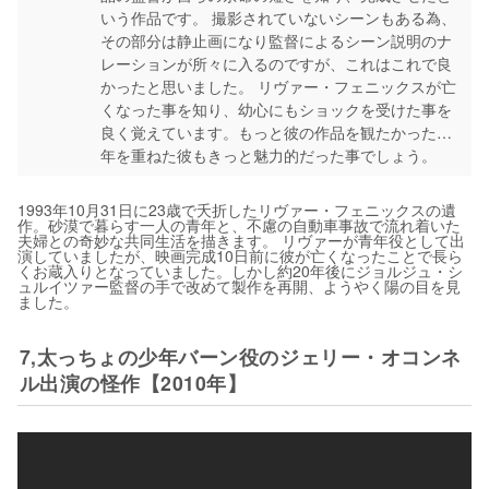
いう作品です。 撮影されていないシーンもある為、
その部分は静止画になり監督によるシーン説明のナ
レーションが所々に入るのですが、これはこれで良
かったと思いました。 リヴァー・フェニックスが亡
くなった事を知り、幼心にもショックを受けた事を
良く覚えています。もっと彼の作品を観たかった…
年を重ねた彼もきっと魅力的だった事でしょう。
1993年10月31日に23歳で夭折したリヴァー・フェニックスの遺
作。砂漠で暮らす一人の青年と、不慮の自動車事故で流れ着いた
夫婦との奇妙な共同生活を描きます。 リヴァーが青年役として出
演していましたが、映画完成10日前に彼が亡くなったことで長ら
くお蔵入りとなっていました。しかし約20年後にジョルジュ・シ
ュルイツァー監督の手で改めて製作を再開、ようやく陽の目を見
ました。
7,太っちょの少年バーン役のジェリー・オコンネ
ル出演の怪作【2010年】