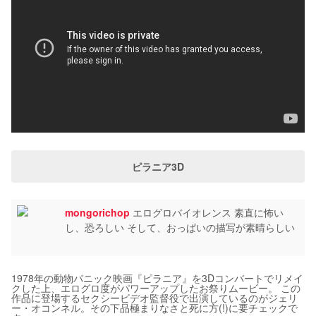
ピラニア3D
mongorichop
エログロバイオレンス 素直に怖い
し、恐ろしい そして、おっぱいの描写が素晴らしい
1978年の動物パニック映画『ピラニア』を3Dコンバートでリメイ
クした上、エログロ度がパワーアップしたお祭りムービー。 この
作品に登場するセクシービデオ監督役で出演しているのがジェリ
ー・オコンネル。その下品極まりなさと死に方(!)に要チェックで