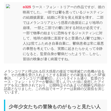
o325
ラース・フォン・トリアーの作品ですが、彼の
映画でした。 一部では鬱を患っているジャスティン
の結婚披露宴。結婚に不安を覚え祝宴を壊す。 二部
ではメランコリアという惑星の急接近により地球の
崩壊。 一部と二部での鬱に対する対比が必見です。
一部で物事の始まりに恐怖をするジャスティンに対
して、地球の崩壊に直面すると普通の人(鬱では無い
人)は慌てふためき自暴自棄に。鬱病患者は常に最悪
の事態を考えている、実際に起きたらかえって冷静
になると。監督自身が鬱病だったようで... しかし、
冒頭の映像が凄く綺麗ですね。
メランコリアと呼ばれる巨大惑星の接近で地球滅亡の危機が迫る
中、その危機を受け入れようとする新婦とその家族を追ったSF叙
事詩。 「メランコリア(憂鬱症)」というタイトル通り、監督のラ
ース・フォン・トリアーが鬱病に苦しんでいた頃に発想したアイ
デアを元に製作されており、公開時はそのあまりの難解な内容が
話題となりました。この作品でキーファーは新婦の父親役を演じ
ています。
少年少女たちの冒険ものがもっと見たい人