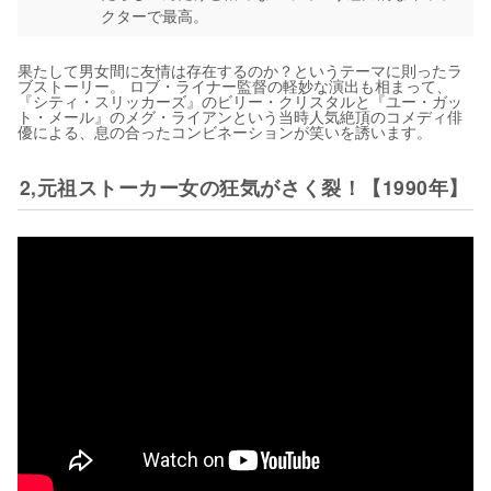
クターで最高。
果たして男女間に友情は存在するのか？というテーマに則ったラ
ブストーリー。 ロブ・ライナー監督の軽妙な演出も相まって、
『シティ・スリッカーズ』のビリー・クリスタルと『ユー・ガッ
ト・メール』のメグ・ライアンという当時人気絶頂のコメディ俳
優による、息の合ったコンビネーションが笑いを誘います。
2,元祖ストーカー女の狂気がさく裂！【1990年】