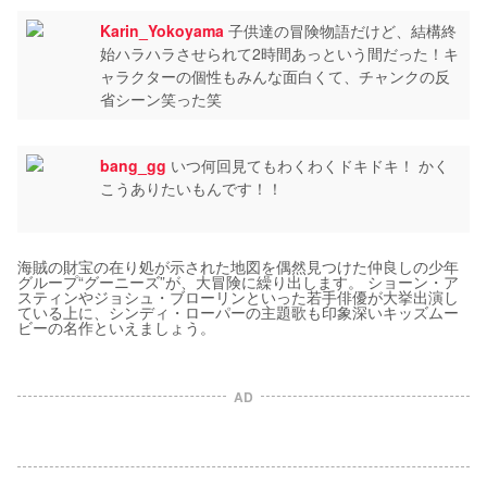
Karin_Yokoyama
子供達の冒険物語だけど、結構終
始ハラハラさせられて2時間あっという間だった！キ
ャラクターの個性もみんな面白くて、チャンクの反
省シーン笑った笑
bang_gg
いつ何回見てもわくわくドキドキ！ かく
こうありたいもんです！！
海賊の財宝の在り処が示された地図を偶然見つけた仲良しの少年
グループ“グーニーズ”が、大冒険に繰り出します。 ショーン・ア
スティンやジョシュ・ブローリンといった若手俳優が大挙出演し
ている上に、シンディ・ローパーの主題歌も印象深いキッズムー
ビーの名作といえましょう。
AD