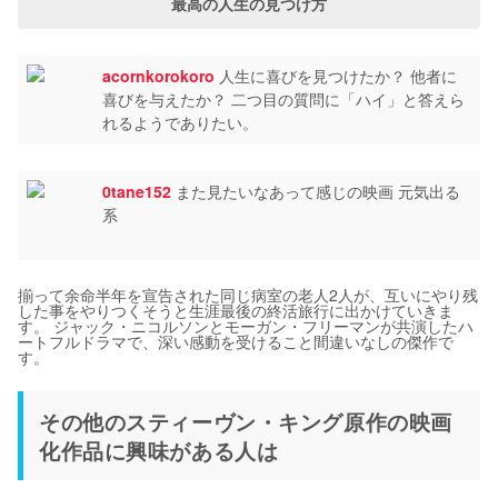
最高の人生の見つけ方
acornkorokoro
人生に喜びを見つけたか？ 他者に
喜びを与えたか？ 二つ目の質問に「ハイ」と答えら
れるようでありたい。
0tane152
また見たいなあって感じの映画 元気出る
系
揃って余命半年を宣告された同じ病室の老人2人が、互いにやり残
した事をやりつくそうと生涯最後の終活旅行に出かけていきま
す。 ジャック・ニコルソンとモーガン・フリーマンが共演したハ
ートフルドラマで、深い感動を受けること間違いなしの傑作で
す。
その他のスティーヴン・キング原作の映画
化作品に興味がある人は