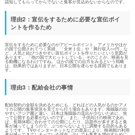
認知してもらってからでないと集客が見込めないからなのです。
理由2：宣伝をするために必要な宣伝ポイ
ントを作るため
宣伝をするために必要なのがアピールポイント。アメリカやほか
の国で公開されてつく実績、「全米１位」や「興行収入○○円」な
ど、人気と結びつきやすい宣伝ポイントを作りたいという意図が
あります。 「他の国で大ヒットしている」そのことが、映画を見
る動機になるわけですね。 ほかの国での出方をみるという戦略
は、効果的ではありますが、日本公開を遅らせる原因でもありま
す。
理由3：配給会社の事情
配給契約の金額を決めるためにも、どれほどの人気がるのかアメ
リカ公開の集客状況を見てから行う場合もあります。海賊版の出
やすいアジア圏と違い、日本は海賊版の流出が少ないために、焦
って公開する必要がないのです。 また、子供向けの映画であれ
ば、長期休暇に合わせての公開にしたり、話題作が多すぎると集
客が減ってしまうので、ぶつからないように調整する目的もある
ようです。 TVやインターネットなどの普及により、映画館の利用
者が減ってきてしまっている現在。少しでも集客を増やすために