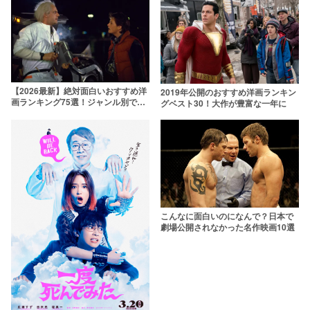
【2026最新】絶対面白いおすすめ洋
2019年公開のおすすめ洋画ランキン
画ランキング75選！ジャンル別で不
グベスト30！大作が豊富な一年に
朽の名作を紹介
こんなに面白いのになんで？日本で
劇場公開されなかった名作映画10選