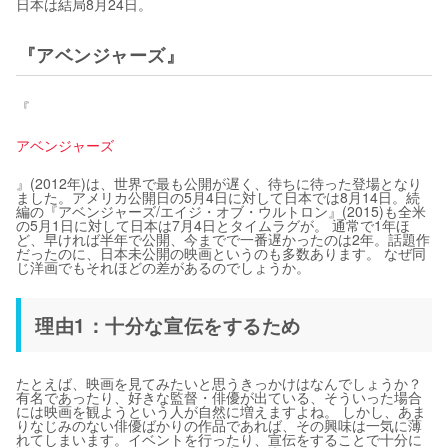
日本は結局8月24日。
『アベンジャーズ』
『
アベンジャーズ
』(2012年)は、世界で最も公開が遅く、待ちに待った登場となり
ました。アメリカ公開日の5月4日に対して日本では8月14日。続
編の『アベンジャーズ/エイジ・オブ・ウルトロン』(2015)も全米
の5月1日に対して日本は7月4日とタイムラグが。 通常で1年ほ
ど、早ければ半年で公開、今までで一番遅かったのは2年。話題作
だったのに、日本未公開の映画というのも多数あります。 なぜ同
じ洋画でもそれほどの差があるのでしょうか。
理由1：十分な宣伝をするため
たとえば、映画を見てみたいと思うきっかけはなんでしょうか？
有名であったり、好きな監督・俳優が出ている、そういった場合
には映画を観ようという人が自然に増えますよね。 しかし、あま
りなじみのない俳優ばかりの作品であれば、その興味は一気に薄
れてしまいます。イベントを行ったり、宣伝をすることで十分に