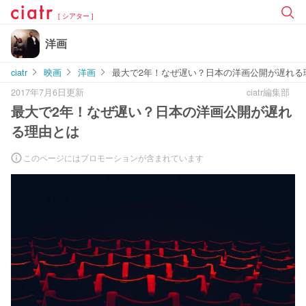
[ シアター ]
洋画
ciatr
映画
洋画
最大で2年！なぜ遅い？日本の洋画公開が遅れる
2017年7月6日更新
ciatr編集部
最大で2年！なぜ遅い？日本の洋画公開が遅れ
る理由とは
このページにはプロモーションが含まれています