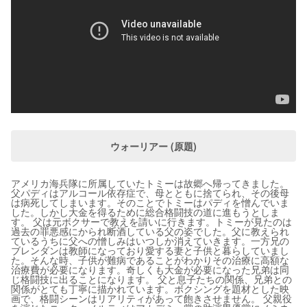
ウォーリアー (原題)
アメリカ海兵隊に所属していたトミーは故郷へ帰ってきました。
父パディはアルコール依存症で、母とともに捨てられ、その後母
は病死してしまいます。そのことでトミーはパディを憎んでいま
した。しかし大金を得るために総合格闘技の道に進もうとしま
す。 父は元ボクサーで教えを請いに行きます。トミーが見たのは
過去の罪悪感にかられ断酒している父の姿でした。父に教えられ
ているうちに父への憎しみはいつしか消えていきます。一方兄の
ブレンダンは教師になっており愛する妻と子供と暮らしていまし
た。そんな時、子供が難病であることがわかりその治療に高額な
治療費が必要になります。奇しくも大金が必要になった兄弟は同
じ格闘技に出ることになります。 父と息子たちの関係、兄弟との
関係がとても丁寧に描かれています。ボクシングを題材とした映
画で、格闘シーンはリアリティがあって飽きさせません。 父親役