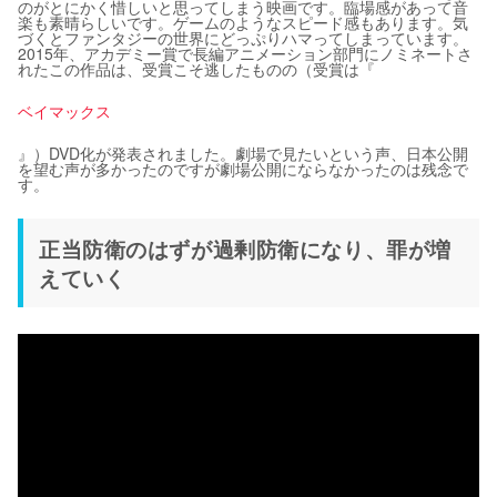
のがとにかく惜しいと思ってしまう映画です。臨場感があって音
楽も素晴らしいです。ゲームのようなスピード感もあります。気
づくとファンタジーの世界にどっぷりハマってしまっています。
2015年、アカデミー賞で長編アニメーション部門にノミネートさ
れたこの作品は、受賞こそ逃したものの（受賞は『
ベイマックス
』）DVD化が発表されました。劇場で見たいという声、日本公開
を望む声が多かったのですが劇場公開にならなかったのは残念で
す。
正当防衛のはずが過剰防衛になり、罪が増
えていく