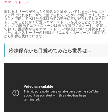
エマ・ストーン
演じるオリーヴが私はもう非処女と嘘をついてしまったためにビ
ッチ呼ばわれされ、挙句に虐げられているゲイの男子とHしたとい
うことで助けてあげたら体目当ての男子に言い寄られてしまう始
末。しかしとにかく可愛いエマ・ストーンを見ることができま
す。 この映画でエマ・ストーンは様々な賞でノミネート、受賞し
ており、批評家からもエマ・ストーンの演技について賞賛されま
した。またストーリーの1部はナサニエル・ホーソーン『緋文字』
から影響を受けています。
冷凍保存から目覚めてみたら世界は…