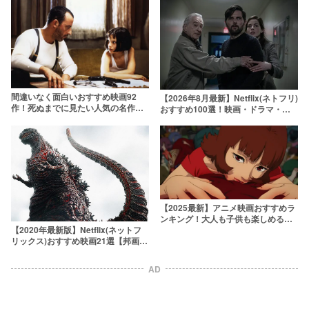
間違いなく面白いおすすめ映画92
【2026年8月最新】Netflix(ネトフリ)
作！死ぬまでに見たい人気の名作を
おすすめ100選！映画・ドラマ・ア
ジャンル別ランキングで紹介【2026
ニメの人気ランキング
年版】
【2025最新】アニメ映画おすすめラ
ンキング！大人も子供も楽しめる最
【2020年最新版】Netflix(ネットフ
新作から隠れた名作まで
リックス)おすすめ映画21選【邦画
編】
AD