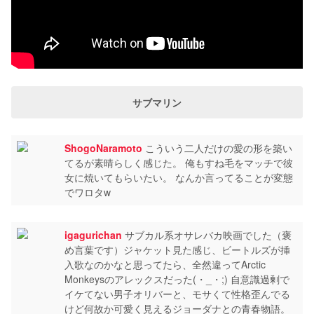
サブマリン
ShogoNaramoto
こういう二人だけの愛の形を築い
てるが素晴らしく感じた。 俺もすね毛をマッチで彼
女に焼いてもらいたい。 なんか言ってることが変態
でワロタw
igagurichan
サブカル系オサレバカ映画でした（褒
め言葉です）ジャケット見た感じ、ビートルズが挿
入歌なのかなと思ってたら、全然違ってArctic
Monkeysのアレックスだった(・_・;) 自意識過剰で
イケてない男子オリバーと、モサくて性格歪んでる
けど何故か可愛く見えるジョーダナとの青春物語。