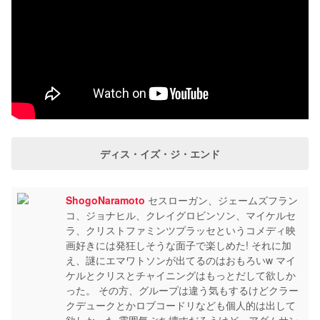
ディス・イズ・ジ・エンド
ShogoNaramoto
セスローガン、ジェームズフラン
コ、ジョナヒル、クレイグロビンソン、マイケルセ
ラ、クリストファミンツプラッセというコメディ映
画好きには発狂しそうな面子で楽しめた! それに加
え、謎にエマワトソンが出てるのはおもろいw マイ
ケルとクリスとチャイニングはもっとだして欲しか
った。 その方、グループは違う気もするけどクラー
クデュークとかロブコードリなども個人的は出して
欲しかった 雰囲気ぶち壊すだろうけど、アダムサン