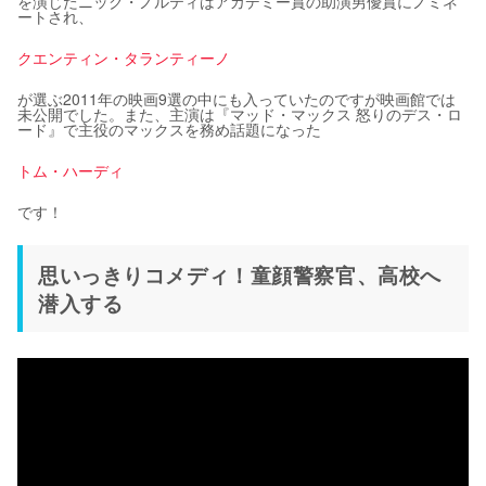
を演じたニック・ノルティはアカデミー賞の助演男優賞にノミネ
ートされ、
クエンティン・タランティーノ
が選ぶ2011年の映画9選の中にも入っていたのですが映画館では
未公開でした。また、主演は『マッド・マックス 怒りのデス・ロ
ード』で主役のマックスを務め話題になった
トム・ハーディ
です！
思いっきりコメディ！童顔警察官、高校へ
潜入する