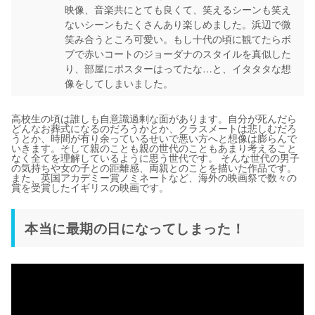
映像、音楽共にとても良くて、笑えるシーンも笑え
ないシーンもたくさんあり楽しめました。浜辺で微
笑み合うところ可愛い。もし十代の頃に観てたらボ
ブで赤いコートのジョーダナのスタイルを真似した
り、部屋にポスターはってたな…と、イタタタな想
像をしてしまいました。
高校生の頃は誰しも自意識過剰な面があります。自分が死んだら
どんなお葬式になるのだろうかとか、クラスメートは悲しむだろ
うとか、時間が有り余っているせいで悪い方へと想像は膨らんで
いきます。そして親のことも親の世代のこともあまり考えること
なく全てを理解しているように思う世代です。 そんな世代の男子
の気持ちや女の子との距離感、両親とのことを描いた作品です。
また、英国アカデミー賞ノミネートなど、海外の映画祭で数々の
賞を受賞したイギリスの映画です。
本当に最期の日になってしまった！