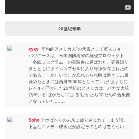
26世紀青年
xyxy
“平均的アメリカ人”の代表として軍人ジョー・
バウアーズは、米国国防総省の極秘プロジェクト
「冬眠プログラム」の実験台に選ばれた。売春婦リ
タとともにタイムカプセルに入り冷凍保存されたの
である。しかしいつしか忘れ去られ時は過ぎ……目
覚めたときには西暦2500年となっていた! あまりに
レベルが下がった26世紀のアメリカは、バカな大統
領率いる“ばかたち”による“ばかたち”のための合衆国
となっていた……。
Sohe
アホばかりの未来に放り込まれてしまう話。
下品なコメディ映画だが設定そのものは悪くない。