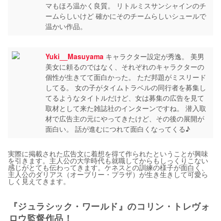
マもほろ温かく良質。 リトルミスサンシャインのチ
ームらしいけど 確かにそのチームらしいシュールで
温かい作品。
Yuki__Masuyama
キャラクター設定が秀逸。 美男
美女に頼るのではなく、それぞれのキャラクターの
個性が生きてて面白かった。 ただ邦題がミスリード
してる。 女の子がタイムトラベルの同行者を募集し
てるようなタイトルだけど、女は募集の広告を見て
取材として来た雑誌社のインターンですね。 潜入取
材で広告主の元にやってきたけど、その後の展開が
面白い。 話が進むにつれて面白くなってくる♪
実際に掲載された広告文に着想を得て作られたということが興味
を引きます。主人公の大学時代も就職してからもしっくりこない
感じがとても伝わってきます。ケネスとの訓練の様子が面白く、
主人公のダリアス（オーブリー・プラザ）が生き生きして可愛ら
しく見えてきます。
『ジュラシック・ワールド』のコリン・トレヴォ
ロウ監督作品！