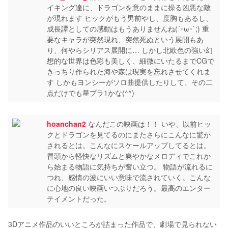
イキング達に、ドラゴンを意のままに操る凶悪な敵
が現れます ヒックがもう男前やし、度胸もあるし、
成長譚としての感動はもうありませんね(´･ω･`;) 重
要なキャラが突然現れ、突然死ぬという展開もあ
り、何やらシリアス展開に… しかし北欧色の強い幻
想的な世界は色彩も美しく、細微にいたるまでCGで
きっちり作られた海や森は現実を忘れさせてくれま
す しかもヨンシーがソロ曲提供したりして、その二
点だけでも星プラ1かな(^^)
hoanchan2
なんだこの映画は！！ いや、以前ヒッ
クとドラゴンを見てるのにまたさらにこんなに驚か
されるとは。こんなにスケールアップしてるとは。
冒頭から軽快なリズムと爽やかなメロディでこれか
ら始まる物語に気持ちが奮い立つ。 物語が流れるに
つれ、感情の波にいい意味で流されていく。こんな
に心地の良い映画いつぶりだろう。最高のエンター
テイメントだった。
3Dアニメ作品のいいところが詰まった作品で、劇場で見られない