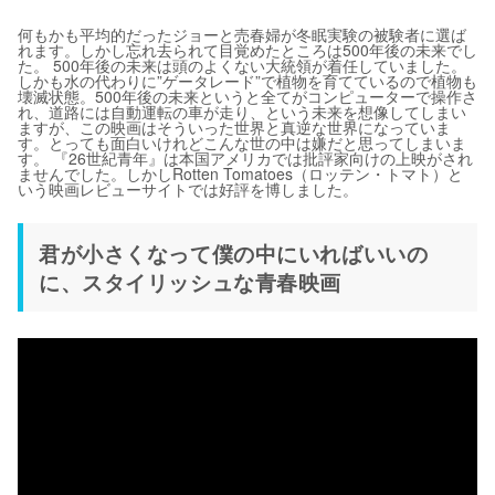
何もかも平均的だったジョーと売春婦が冬眠実験の被験者に選ば
れます。しかし忘れ去られて目覚めたところは500年後の未来でし
た。 500年後の未来は頭のよくない大統領が着任していました。
しかも水の代わりに”ゲータレード”で植物を育てているので植物も
壊滅状態。500年後の未来というと全てがコンピューターで操作さ
れ、道路には自動運転の車が走り、という未来を想像してしまい
ますが、この映画はそういった世界と真逆な世界になっていま
す。とっても面白いけれどこんな世の中は嫌だと思ってしまいま
す。 『26世紀青年』は本国アメリカでは批評家向けの上映がされ
ませんでした。しかしRotten Tomatoes（ロッテン・トマト）と
いう映画レビューサイトでは好評を博しました。
君が小さくなって僕の中にいればいいの
に、スタイリッシュな青春映画