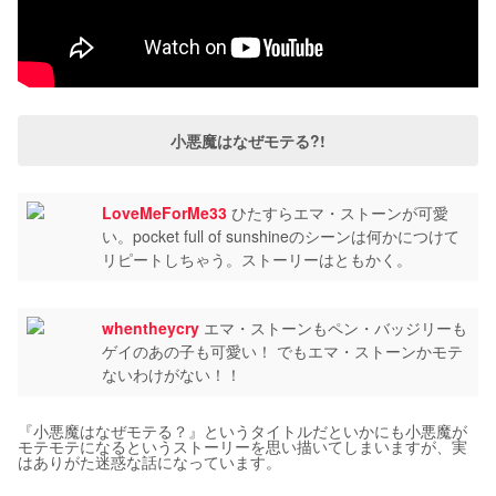
小悪魔はなぜモテる?!
LoveMeForMe33
ひたすらエマ・ストーンが可愛
い。pocket full of sunshineのシーンは何かにつけて
リピートしちゃう。ストーリーはともかく。
whentheycry
エマ・ストーンもペン・バッジリーも
ゲイのあの子も可愛い！ でもエマ・ストーンかモテ
ないわけがない！！
『小悪魔はなぜモテる？』というタイトルだといかにも小悪魔が
モテモテになるというストーリーを思い描いてしまいますが、実
はありがた迷惑な話になっています。