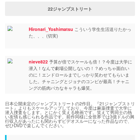
22ジャンプストリート
Hironari_Yoshimatsu
こういう学生生活送りたかっ
た、、、(切実)
nieve822
予算が倍でスケールも倍！？今度は大学に
潜入！なんで劇場公開しないの！？めっちゃ面白い
のに！エンドロールまでしっかり笑わせてもらいま
した。チャニングとジョナのコンビが最高！チャニ
ングの筋肉バカなキャラも爆笑。
日本公開未定のジャンプストリートの2作目。『21ジャンプストリ
ート』よりもスケールアップしており、今度は麻薬捜査で大学に
潜入捜査をします。とにかく笑える映画です。笑えて男同士の熱
い友情も感じられる作品です。前作同様に全世界では3億ドルの興
行収入があったにも関わらずビデオスルーになった作品なので、
ぜひDVDで楽しんでください。