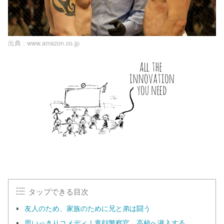
出典 :
www.amazon.co.jp
タップできる目次
友人のため、家族のために兄と弟は闘う
思いっきりコメディ！童顔警察官、高校へ潜入する