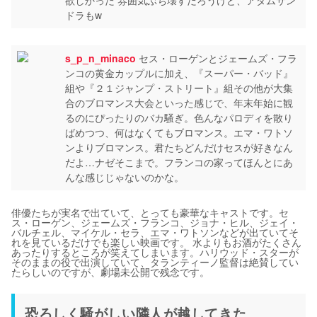
ドラもw
s_p_n_minaco
セス・ローゲンとジェームズ・フラ
ンコの黄金カップルに加え、『スーパー・バッド』
組や『２１ジャンプ・ストリート』組その他が大集
合のブロマンス大会といった感じで、年末年始に観
るのにぴったりのバカ騒ぎ。色んなパロディを散り
ばめつつ、何はなくてもブロマンス。エマ・ワトソ
ンよりブロマンス。君たちどんだけセスが好きなん
だよ…ナゼそこまで。フランコの家ってほんとにあ
んな感じじゃないのかな。
俳優たちが実名で出ていて、とっても豪華なキャストです。セ
ス・ローゲン、ジェームズ・フランコ、ジョナ・ヒル、ジェイ・
バルチェル、マイケル・セラ、エマ・ワトソンなどが出ていてそ
れを見ているだけでも楽しい映画です。 水よりもお酒がたくさん
あったりするところが笑えてしまいます。ハリウッド・スターが
そのままの役で出演していて、タランティーノ監督は絶賛してい
たらしいのですが、劇場未公開で残念です。
恐ろしく騒がしい隣人が越してきた