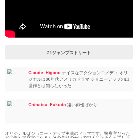
21ジャンプストリート
Claude_Higano
ナイスなアクションコメディ オリ
ジナルは80年代アメリカドラマ ジョニーデップの出
世作とは知らなかった
Chinatsu_Fukuda
凄い俳優ばかり
オリジナルはジョニー・デップ主演のドラマです。警察官だった
父に憧れ警察官になるもその童顔のせいで犯人になめられてしま