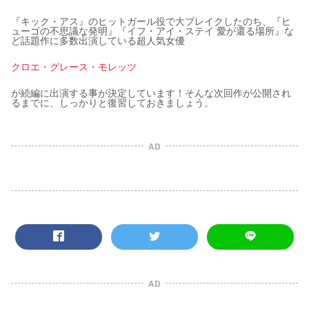
『キック・アス』のヒットガール役で大ブレイクしたのち、『ヒ
ューゴの不思議な発明』『イフ・アイ・ステイ 愛が還る場所』な
ど話題作に多数出演している超人気女優
クロエ・グレース・モレッツ
が続編に出演する事が決定しています！そんな次回作が公開され
るまでに、しっかりと復習しておきましょう。
AD
AD