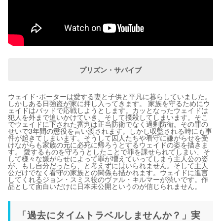
プリズン・サバイブ
ウェイド･ポーターは愛する妻と子供と平凡に暮らしていました。
しかしある日強盗が家に押し入ってきます。 家族を守るためにウ
ェイドはバッドで応戦しようとします。カッとなったウェイドは
犯人を外まで追いかけていき、そして撲殺してしまいます。そこ
でウェイドに下された審判は正当防衛でなく過剰防衛。その罪の
せいで3年間の懲役を言い渡されます。しかし収監される時にも事
件が起きてしまいます。そうして囚人たちや看守に嫌がらせを受
けながらも家族の元に必死に帰ろうとするウェイドの姿を描きま
す。 愛するものを守ろうとしたことで罪を課せられてしまい、そ
して様々な嫌がらせによって罪が増えていってしまう主人公の姿
が、もし自分だったら、と考えずにはいられません。そして主人
公だけでなく看守の家族との関係も描かれます。ウェイドに進言
してくれるジョン・スミス役のヴァル・キルマーが渋いです。作
品として面白いだけに日本未公開というのが信じられません。
「過去にタイムトラベルしませんか？」実