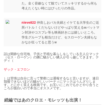
た。全く容赦なくて観ていてスッキリするから何も
考えたくない時にはぴったりの作品。
nieve822
仲良しおバカ夫婦とイケてる大学生のご近
所バトル！くだらないけどやっぱり笑えるwバットマ
ン対決やコスプレ等も映画好きには嬉しいところ。
学生グループも相当だけど、セスローゲン夫婦もな
かなか狂ってると思うw
話は閑静な住宅地、子供と平穏な暮らしをしている主人公マック
（セス・ローゲン）の隣に騒がしい隣人が引っ越してきます。テ
ディ（
ザック・エフロン
）は苦情は自分に言って警察には通報するなと言いますが、連日
我慢できないほどの騒がしいパーティにマックはうんざりしま
す。とにかく笑える映画です。お互いにこれでもかとやり合うと
ころが面白いので本当にオススメです。
続編ではあのクロエ・モレッツも出演！