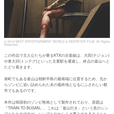
© 2016 NEXT ENTERTAINMENT WORLD & REDPETER FILM. All Rights
Reserved.
この作品で主人公たちが乗るKTXの京釜線は、大田(テジョン)
や東大邱(トンテグ)といった主要駅を通過し、終点の釜山へと
たどり着きます。

港町でもある釜山は朝鮮半島の最南端に位置するため、北か
らゾンビに追い詰められた末の最終地となるにふさわしい都
市でもあるのです。

本作は韓国初のゾンビ映画として製作されており、原題は
『TRAIN TO BUSAN』。これは「釜山行き」という意のシン
プルなものですが、シンプルだからこそ重みのあるタイトル