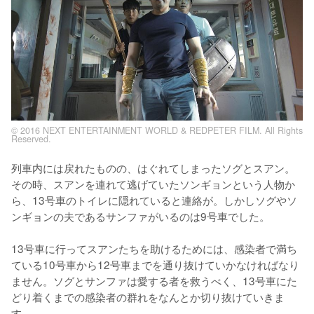
© 2016 NEXT ENTERTAINMENT WORLD & REDPETER FILM. All Rights
Reserved.
列車内には戻れたものの、はぐれてしまったソグとスアン。
その時、スアンを連れて逃げていたソンギョンという人物か
ら、13号車のトイレに隠れていると連絡が。しかしソグやソ
ンギョンの夫であるサンファがいるのは9号車でした。

13号車に行ってスアンたちを助けるためには、感染者で満ち
ている10号車から12号車までを通り抜けていかなければなり
ません。ソグとサンファは愛する者を救うべく、13号車にた
どり着くまでの感染者の群れをなんとか切り抜けていきま
す。
