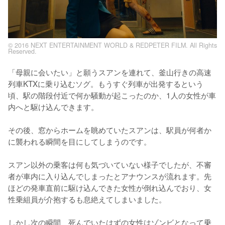
© 2016 NEXT ENTERTAINMENT WORLD & REDPETER FILM. All Rights
Reserved.
「母親に会いたい」と願うスアンを連れて、釜山行きの高速
列車KTXに乗り込むソグ。もうすぐ列車が出発するという
頃、駅の階段付近で何か騒動が起こったのか、1人の女性が車
内へと駆け込んできます。

その後、窓からホームを眺めていたスアンは、駅員が何者か
に襲われる瞬間を目にしてしまうのです。

スアン以外の乗客は何も気づいていない様子でしたが、不審
者が車内に入り込んでしまったとアナウンスが流れます。先
ほどの発車直前に駆け込んできた女性が倒れ込んでおり、女
性乗組員が介抱するも息絶えてしまいました。

しかし次の瞬間、死んでいたはずの女性はゾンビとなって乗