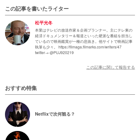
この記事を書いたライター
松平光冬
本業はテレビの放送作家＆企画プランナー。主にテレ東の
経済ドキュメンタリー＆報道といった硬派な番組を担当し
ているので映画鑑賞が一種の息抜き。他サイトで映画記事
執筆も少々。 https://filmaga.filmarks.com/writers/47
twitter→ @PUJ920219
この記事に関して報告する
おすすめ特集
Netflixで次何観る？