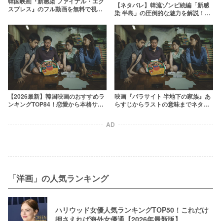
韓国映画『新感染 ファイナル・エク
【ネタバレ】韓流ゾンビ続編「新感
スプレス』のフル動画を無料で視聴
染 半島」の圧倒的な魅力を解説！ウ
する方法【日本語吹き替え/字幕】
イルス蔓延の原因とは？
【2026最新】韓国映画のおすすめラ
映画『パラサイト 半地下の家族』あ
ンキングTOP84！恋愛から本格サス
らすじからラストの意味までネタバ
ペンスまで傑作ぞろい
レ考察！“臭い”がすべての引き金だ
った
AD
「洋画」の人気ランキング
ハリウッド女優人気ランキングTOP50！これだけ
押さえれば海外女優通【2026年最新版】