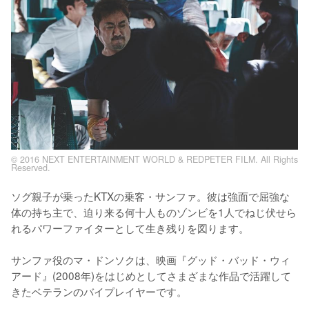
© 2016 NEXT ENTERTAINMENT WORLD & REDPETER FILM. All Rights
Reserved.
ソグ親子が乗ったKTXの乗客・サンファ。彼は強面で屈強な
体の持ち主で、迫り来る何十人ものゾンビを1人でねじ伏せら
れるパワーファイターとして生き残りを図ります。

サンファ役のマ・ドンソクは、映画『グッド・バッド・ウィ
アード』(2008年)をはじめとしてさまざまな作品で活躍して
きたベテランのバイプレイヤーです。