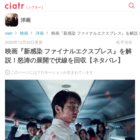
[ シアター ]
洋画
ciatr
映画
洋画
映画『新感染 ファイナルエクスプレス』を解説
2020年12月30日更新
松平光冬
映画『新感染 ファイナルエクスプレス』を解
説！怒涛の展開で伏線を回収【ネタバレ】
このページにはプロモーションが含まれています