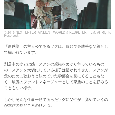
© 2016 NEXT ENTERTAINMENT WORLD & REDPETER FILM. All Rights
Reserved.
「新感染」の主人公であるソグは、冒頭で身勝手な父親とし
て描かれています。

別居中の妻とは娘・スアンの親権をめぐり争っているもの
の、スアンを大切にしている様子は描かれません。スアンが
父のために歌おうと決めていた学芸会を見にくることもな
く、敏腕のファンドマネージャーとして家族のことを顧みる
こともない様子。

しかしそんな仕事一筋であったソグに父性が目覚めていくの
が本作の見どころのひとつ。
