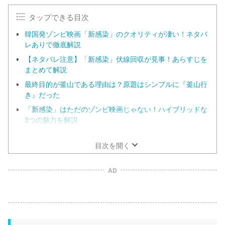
タップできる目次
韓国発ゾンビ映画「新感染」のクオリティが凄い！ネタバ
レありで徹底解説
【ネタバレ注意】「新感染」伏線回収が見事！あらすじを
まとめて解説
最終目的が釜山である理由は？原題はシンプルに『釜山行
き』だった
「新感染」はただのゾンビ映画じゃない！ハイブリッドな
3つの魅力を解説
韓国ゾンビジャンルを開拓！アニメから転身したヨン・サ
ンホ監督の思い
目次を開く
AD