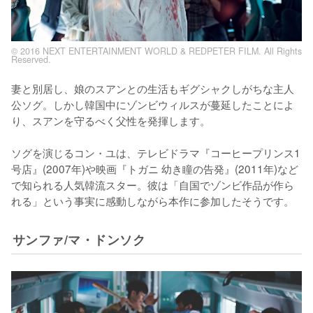
© 2016 NEXT ENTERTAINMENT WORLD & REDPETER FILM. All Rights
Reserved.
妻と別居し、娘のスアンとの生活もギグシャクしがちな主人
公ソグ。しかし韓国中にゾンビウィルスが蔓延したことによ
り、スアンを守るべく父性を発揮します。

ソグを演じるコン・ユは、テレビドラマ『コーヒープリンス1
号店』(2007年)や映画『トガニ 幼き瞳の告発』(2011年)など
で知られる人気韓流スター。彼は「自国でゾンビ作品が作ら
れる」という事実に感動しながら本作に参加したそうです。
サンファ/マ・ドンソク