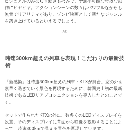
ビジュアルのみならず動きも巧みで、予測不可能な奇抜な動
作にヒヤヒヤ。アクションシーンの数々はパワフルながらも
無骨でリアリティがあり、ゾンビ映画として新たなジャンル
を築き上げているといえるでしょう。
AD
時速300km超えの列車を表現！こだわりの最新技
術
「新感染」は時速300km超えの列車・KTXが舞台。窓の外を
素早く過ぎていく景色を再現するために、韓国史上初の最新
技術であるLEDリアプロジェクションを導入したとのことで
す。

セットで作られたKTXの外に、数多くのLEDディスプレイを
設置。そのディスプレイに背面から映像を投影することによ
って、時速300kmで見える景色を再現しています。
