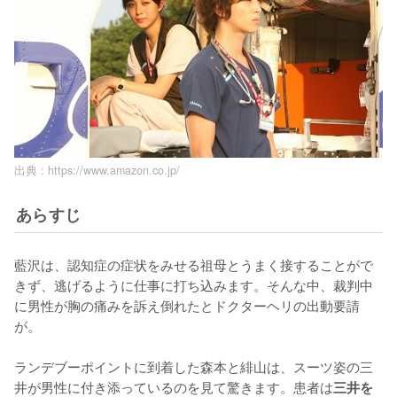
出典 :
https://www.amazon.co.jp/
あらすじ
藍沢は、認知症の症状をみせる祖母とうまく接することがで
きず、逃げるように仕事に打ち込みます。そんな中、裁判中
に男性が胸の痛みを訴え倒れたとドクターヘリの出動要請
が。

ランデブーポイントに到着した森本と緋山は、スーツ姿の三
井が男性に付き添っているのを見て驚きます。患者は
三井を