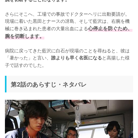
さらにそこへ、工場での事故でドクターヘリに出動要請が。
現場に着いた黒田とナースの冴島、そして藍沢は、右腕を機
械に巻き込まれた患者の大量出血による
心停止を防ぐため、
腕を切断します。
病院に戻ってきた藍沢に白石が現場のことを尋ねると、彼は
「暑かった」と言い、
と高揚した様
誰よりも早く名医になる
子で話すのでした。
第2話のあらすじ・ネタバレ