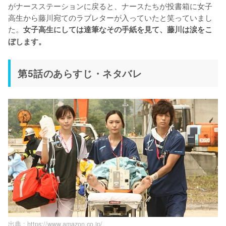
がナースステーションに戻ると、ナースたちが投書箱に女子
高生から藤川宛てのラブレターが入っていたと笑っていまし
た。
女子高生にしては達筆なその手紙を見て、藤川は涙をこ
ぼします。
第5話のあらすじ・ネタバレ
出典 :
https://www.amazon.co.jp/