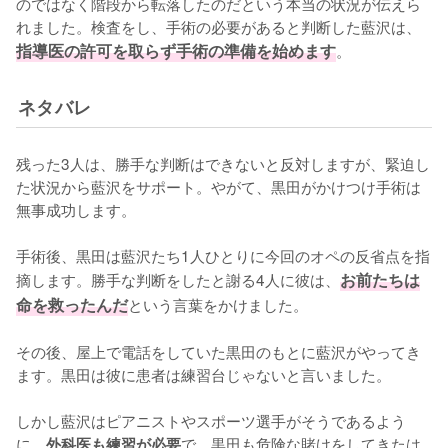
のではなく階段から転落したのだという本当の状況が伝えら
れました。検査をし、手術の必要があると判断した藍沢は、
指導医の許可を取らず手術の準備を始めます
。 
ネタバレ
残った3人は、勝手な判断はできないと反対しますが、緊迫し
た状況から藍沢をサポート。やがて、黒田がかけつけ手術は
無事成功します。

手術後、黒田は藍沢たち1人ひとりに今回のオペの反省点を指
摘します。勝手な判断をしたと謝る4人に彼は、
お前たちは
命を救ったんだ
という言葉をかけました。

その後、屋上で電話をしていた黒田のもとに藍沢がやってき
ます。黒田は彼に患者は練習台じゃないと言いました。

しかし藍沢はピアニストやスポーツ選手がそうであるよう
に、
で、黒田も危険な賭けをしてきたは
外科医も練習が必要