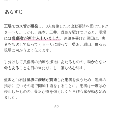
あらすじ
し、3人負傷したと出動要請を受けたドク
工場でガス管が爆発
ターヘリ。しかし、森本、三井、冴島が駆けつけると、現場
には
負傷者が何十人もいました
。連絡を受けた黒田は、患
者を搬送して戻ってくるヘリに乗って、藍沢、緋山、白石も
現場に向かうよう伝えます。

手分けして負傷者の治療や搬送にあたるものの、
助からない
ことを目の当たりにし、落ち込む緋山。

命もある
藍沢と白石は
を救うため、黒田の
脇腹に鉄筋が貫通した患者
指示に従いその場で開胸手術をすることに。患者は一度は心
停止したものの、藍沢が胸を強く叩くと再び心臓が動き始め
ました。
AD