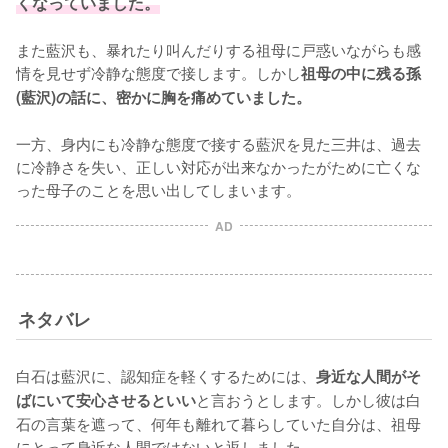
くなっていました。
また藍沢も、暴れたり叫んだりする祖母に戸惑いながらも感
情を見せず冷静な態度で接します。しかし
祖母の中に残る孫
(藍沢)の話に、密かに胸を痛めていました。
一方、身内にも冷静な態度で接する藍沢を見た三井は、過去
に冷静さを失い、正しい対応が出来なかったがために亡くな
った母子のことを思い出してしまいます。
AD
ネタバレ
白石は藍沢に、認知症を軽くするためには、
身近な人間がそ
と言おうとします。しかし彼は白
ばにいて安心させるといい
石の言葉を遮って、何年も離れて暮らしていた自分は、祖母
にとって身近な人間ではないと返しました。
