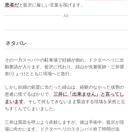
患者だ
と藍沢に厳しい言葉を投げます。
AD
ネタバレ
その一方スーパーの駐車場で妊婦が倒れ、ドクターヘリに出
動要請が入ります。藍沢に代わり、緋山が先輩医師・三井環
奈(りょう)とともに現場へと急行。

しかし妊婦の処置に当たった緋山は、経験のなかった状態の
患者に慌てるばかりで、
三井に「出来ません」と言ってし
まいます
。そして何もできないまま緊迫する現場を呆然と立
ちすくんでしまいました。

三井は黒田を呼ぶよう依頼しますが、彼は手術中。藍沢が現
場に向かいます。ドクターヘリのスタンバイ終了時間が迫