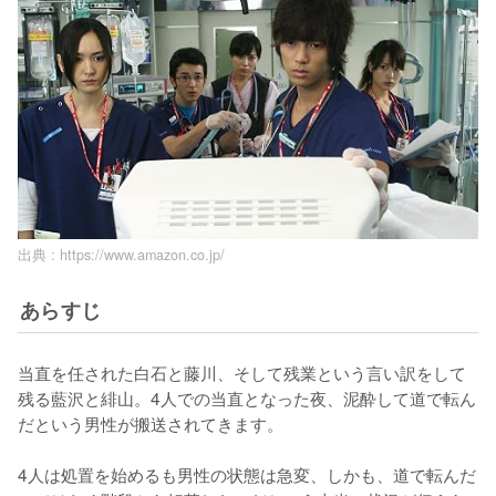
出典 :
https://www.amazon.co.jp/
あらすじ
当直を任された白石と藤川、そして残業という言い訳をして
残る藍沢と緋山。4人での当直となった夜、泥酔して道で転ん
だという男性が搬送されてきます。

4人は処置を始めるも男性の状態は急変、しかも、道で転んだ