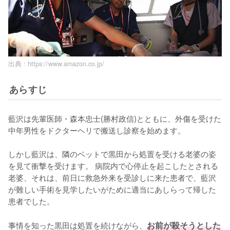
出典 :
https://www.amazon.co.jp/
あらすじ
藍沢は先輩医師・森本忠士(勝村政信)とともに、外傷を受けた
中年男性をドクターヘリで搬送し診察を始めます。

しかし藍沢は、隣のベットで黒田から処置を受ける老婆の姿
を見て衝撃を受けます。 病院内で心停止を起こしたとされる
老婆、それは、前日に救急外来を受診しに来た患者で、藍沢
が難しい手術を見学したいがために適当にあしらって帰した
患者でした。

事情を知った黒田は処置を続けながら、
お前が殺そうとした