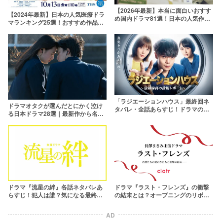
【2026年最新】本当に面白いおすす
【2024年最新】日本の人気医療ドラ
め国内ドラマ81選！日本の人気作品
マランキング25選！おすすめ作品を
を厳選
一覧で紹介
「ラジエーションハウス」最終回ネ
ドラマオタクが選んだとにかく泣け
タバレ・全話あらすじ！ドラマの結
る日本ドラマ28選｜最新作から名作
末や特別編も解説
まで【2026年】
ドラマ『流星の絆』各話ネタバレあ
ドラマ『ラスト・フレンズ』の衝撃
らすじ！犯人は誰？気になる最終回
の結末とは？オープニングのリボン
の結末まで
が伏線だった【ネタバレ】
AD