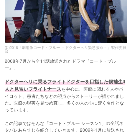
(C)2018「劇場版コード・ブルー －ドクターヘリ緊急救命－」製作委員
会
2008年7月から全11話放送されたドラマ『コード・ブル
ー』。

ドクターヘリに乗るフライトドクターを目指した候補生4
人と見習いフライトナース
を中心に、医療に関わる人やパ
イロット、患者たちなどの視点からストーリーが描かれまし
た。医療の現実を見つめ直し、多くの人の心に響く名作とな
っています。

この記事ではそんな「コード・ブルー シーズン1」の全話ネ
タバレあらすじを紹介していきます。2009年1月に放送され