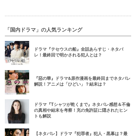
「国内ドラマ」の人気ランキング
ドラマ『テセウスの船』全話あらすじ・ネタバ
レ！最終回で明かされる犯人とは？
『惡の華』ドラマ&原作漫画を最終回までネタバレ
解説！アニメは「ひどい」？結末は？
ドラマ『Tシャツが乾くまで』ネタバレ感想＆不倫
の真相や結末を考察！充の免許証に隠されたヒン
トも解説
【ネタバレ】ドラマ『犯罪者』犯人・黒幕は？最