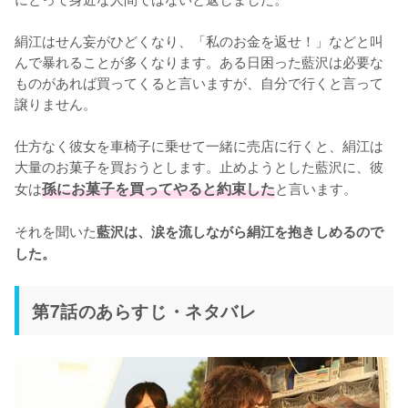
絹江はせん妄がひどくなり、「私のお金を返せ！」などと叫
んで暴れることが多くなります。ある日困った藍沢は必要な
ものがあれば買ってくると言いますが、自分で行くと言って
譲りません。

仕方なく彼女を車椅子に乗せて一緒に売店に行くと、絹江は
大量のお菓子を買おうとします。止めようとした藍沢に、彼
女は
孫にお菓子を買ってやると約束した
と言います。

それを聞いた
藍沢は、涙を流しながら絹江を抱きしめるので
した。
第7話のあらすじ・ネタバレ