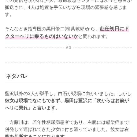
搬送され、4人は処置を手伝いながら現場の緊張感を感じま
す。

そんなとき指導医の黒田脩二(柳葉敏郎)から、
赴任初日にド
クターヘリに乗るものはいないか
と問われます。
AD
ネタバレ
藍沢以外の3人が挙手し、白石が現場に向かいました。しかし
彼女は現場でなにもできず、黒田は藍沢に「次からはお前が
ヘリに乗れ」と言います。
一方藤川は、若年性糖尿病患者であり、右腕には感染症まで
併発して運ばれてきた少女に付き添っていました。彼女は
右
腕を切断することになります。