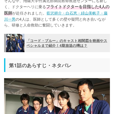
そんな中、翔陽大学付属北部病院救命救急センターにも新し
く、ドクターヘリに乗る
フライトドクターを目指した4人の
医師
が赴任されました。
藍沢耕介・白石恵・緋山美帆子・藤
川一男
の4人は、医師として多くの壁や疑問と向き合いなが
ら、研修と人命救助に奮闘していきます。
「コード・ブルー」のキャスト相関図を映画やス
ペシャルまで紹介！4期放送の噂は？
第1話のあらすじ・ネタバレ