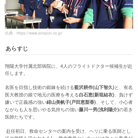
出典 :
https://www.amazon.co.jp/
あらすじ
翔陽大学付属北部病院に、4人のフライトドクター候補生が赴
任します。

名医を目指し技術の鍛錬を続ける
と、有名
藍沢耕作(山下智久)
医大教授の娘で地元の医療を考える
、負けず
白石恵(新垣結衣)
嫌いで正義感の強い
、そして、小心者
緋山美帆子(戸田恵梨香)
ながらも人を思いやる気持ちの強い
の若き
藤川一男(浅利陽介)
医師たちです。

 赴任初日、救命センターの案内を受け、ヘリに乗る医師とし
ての覚悟を説かれた4人。救命救急センターには次々と患者が