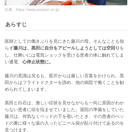
出典 :
https://www.amazon.co.jp/
あらすじ
医師としての働きぶりを見にきた藤川の母。そんなことも知
らず
を
藤川は、黒田に自分をアピールしようとしては空回り
し、仕舞いには電気ショックを受ける患者の体に触れてしま
い通電、
心停止状態に。
藤川の意識は戻るも、藍沢からは厳しい言葉をかけられ、黒
田からはフライトドクターを諦め、他の病院で働くことを勧
められてしまいます。

黒田と白石は、激しい症状を見せながらも一向に原因がわか
らない患者に頭を悩ませていました。退院の準備をしていた
藤川は、何気なくベッドの下を覗いたとき、その患者のベッ
ドの裏に様々な薬の入ったビニール袋が貼り付けてあるのを
見つけます。
