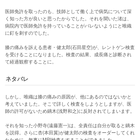
医師免許を取ったのも、技師として働く上で病気について深
く知った方が良いと思ったからでした。それを聞いた渚は、
病院内で医師免許を持っていることがバレないようにと唯織
に釘を刺すのでした。

膝の痛みを訴える患者・健太郎(石田星空)が、レントゲン検査
を受けることになりました。検査の結果、成長痛と診断され
て経過観察することに。
ネタバレ
しかし、唯織は膝の痛みの原因が、他にあるのではないかと
考えていました。そこで詳しく検査をしようとしますが、医
師の許可がないため鏑木(浅野和之)に反対されてしまいます。

それを知った小野寺(遠藤憲一)は、全責任は自分が取ると鏑木
を説得。さらに杏(本田翼)が健太郎の検査をオーダーしてくれ
たために、無事にMRI検査をすることができました。
