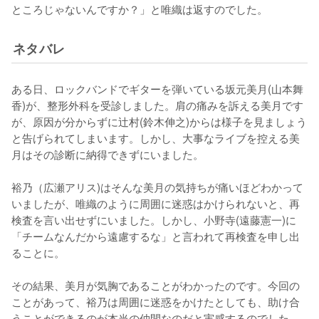
ところじゃないんですか？」と唯織は返すのでした。
ネタバレ
ある日、ロックバンドでギターを弾いている坂元美月(山本舞
香)が、整形外科を受診しました。肩の痛みを訴える美月です
が、原因が分からずに辻村(鈴木伸之)からは様子を見ましょう
と告げられてしまいます。しかし、大事なライブを控える美
月はその診断に納得できずにいました。

裕乃（広瀬アリス)はそんな美月の気持ちが痛いほどわかって
いましたが、唯織のように周囲に迷惑はかけられないと、再
検査を言い出せずにいました。しかし、小野寺(遠藤憲一)に
「チームなんだから遠慮するな」と言われて再検査を申し出
ることに。

その結果、美月が気胸であることがわかったのです。今回の
ことがあって、裕乃は周囲に迷惑をかけたとしても、助け合
うことができるのが本当の仲間なのだと実感するのでした。