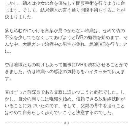
しかし、鏑木は少女の命を優先して開腹手術を行うように命
じます。そして、結局鏑木の言う通り開腹手術をすることが
決まりました。

落ち込む杏にかける言葉が見つからない唯織は、せめて杏の
不安を少しでもなくしてあげようとIVRの勉強を始めます。そ
んな中、大腸ガンで治療中の男性が倒れ、急遽IVRを行うこと
に。

杏は唯織たちの助けもあって無事にIVRを成功させることがで
きました。杏は唯織への感謝の気持ちをハイタッチで伝えま
す。

杏はずっと前院長である父親に追いつこうと必死でした。し
かし、自分の周りには唯織を始め、信頼できる放射線技師が
いることに気づいたのです。そして、父親の背中を追うこと
はやめて自分らしく歩んでいこうと決意するのでした。
AD