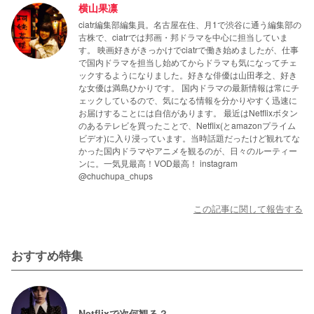
横山果凛
ciatr編集部編集員。名古屋在住、月1で渋谷に通う編集部の
古株で、ciatrでは邦画・邦ドラマを中心に担当していま
す。 映画好きがきっかけでciatrで働き始めましたが、仕事
で国内ドラマを担当し始めてからドラマも気になってチェ
ックするようになりました。好きな俳優は山田孝之、好き
な女優は満島ひかりです。 国内ドラマの最新情報は常にチ
ェックしているので、気になる情報を分かりやすく迅速に
お届けすることには自信があります。 最近はNetflixボタン
のあるテレビを買ったことで、Netflix(とamazonプライム
ビデオ)に入り浸っています。当時話題だったけど観れてな
かった国内ドラマやアニメを観るのが、日々のルーティー
ンに。一気見最高！VOD最高！ instagram
@chuchupa_chups
この記事に関して報告する
おすすめ特集
Netflixで次何観る？