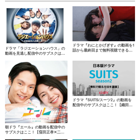
ドラマ『わにとかげぎす』の動画を1
ドラマ「ラジエーションハウス」の
話から最終回まで無料視聴できる配
動画を見逃し配信中のサブスクはこ
信サービス一覧
こ！シーズン2も特別編も一緒に観ら
れる？
ドラマ『SUITS/スーツ2』の動画を
配信中のサブスクはここ！【織田裕
二×中島裕翔】
朝ドラ『エール』の動画を配信中の
サブスクはここ！【窪田正孝✕二階
堂ふみ】