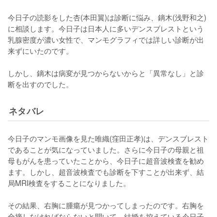
今日子の読影をした杏(本田翼)は診断に悩み、鏑木(浅野和之)
に相談します。今日子は日本人に多いデンスブレストという
乳腺密度が濃い女性で、マンモグラフィでは詳しい診断が出
来ずにいたのです。

しかし、鏑木は病変が見つからないからと「異常なし」と診
断を出すのでした。
ネタバレ
今日子のマンモ画像を見た唯織(窪田正孝)は、デンスブレスト
であることが気になっていました。さらに今日子の母親と祖
母もがんを患っていたことから、今日子に超音波検査を勧め
ます。しかし、超音波検査でも診断を下すことが出来ず、結
局MRI検査をすることになりました。

その結果、右胸に腫瘍が見つかってしまったのです。右胸を
全摘しなければならないと聞いて、結婚を控えている今日子