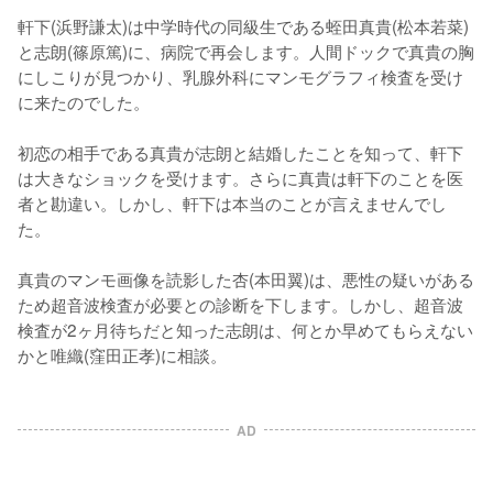
軒下(浜野謙太)は中学時代の同級生である蛭田真貴(松本若菜)
と志朗(篠原篤)に、病院で再会します。人間ドックで真貴の胸
にしこりが見つかり、乳腺外科にマンモグラフィ検査を受け
に来たのでした。

初恋の相手である真貴が志朗と結婚したことを知って、軒下
は大きなショックを受けます。さらに真貴は軒下のことを医
者と勘違い。しかし、軒下は本当のことが言えませんでし
た。

真貴のマンモ画像を読影した杏(本田翼)は、悪性の疑いがある
ため超音波検査が必要との診断を下します。しかし、超音波
検査が2ヶ月待ちだと知った志朗は、何とか早めてもらえない
かと唯織(窪田正孝)に相談。
AD