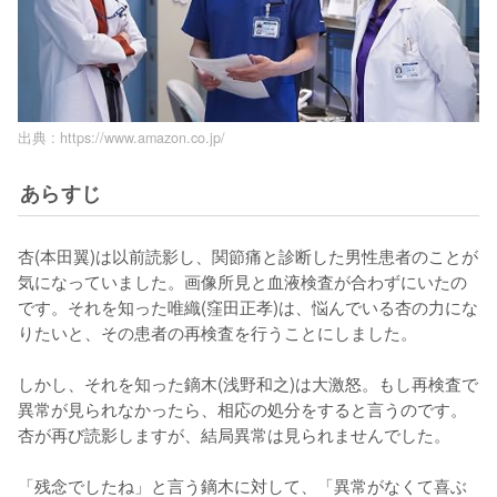
出典 :
https://www.amazon.co.jp/
あらすじ
杏(本田翼)は以前読影し、関節痛と診断した男性患者のことが
気になっていました。画像所見と血液検査が合わずにいたの
です。それを知った唯織(窪田正孝)は、悩んでいる杏の力にな
りたいと、その患者の再検査を行うことにしました。

しかし、それを知った鏑木(浅野和之)は大激怒。もし再検査で
異常が見られなかったら、相応の処分をすると言うのです。
杏が再び読影しますが、結局異常は見られませんでした。

「残念でしたね」と言う鏑木に対して、「異常がなくて喜ぶ