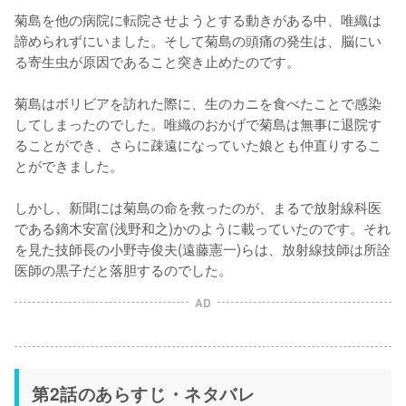
菊島を他の病院に転院させようとする動きがある中、唯織は
諦められずにいました。そして菊島の頭痛の発生は、脳にい
る寄生虫が原因であること突き止めたのです。

菊島はボリビアを訪れた際に、生のカニを食べたことで感染
してしまったのでした。唯織のおかげで菊島は無事に退院す
ることができ、さらに疎遠になっていた娘とも仲直りするこ
とができました。

しかし、新聞には菊島の命を救ったのが、まるで放射線科医
である鏑木安富(浅野和之)かのように載っていたのです。それ
を見た技師長の小野寺俊夫(遠藤憲一)らは、放射線技師は所詮
医師の黒子だと落胆するのでした。
AD
第2話のあらすじ・ネタバレ