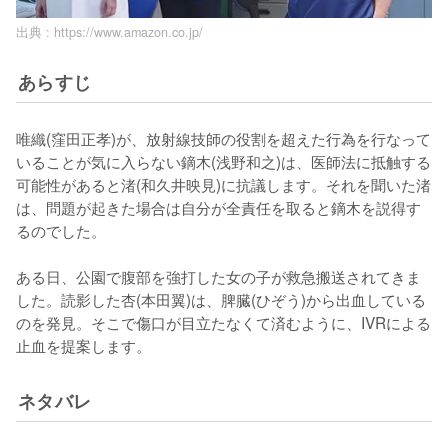
出典 :
https://www.amazon.co.jp/
あらすじ
唯織(窪田正孝)が、放射線技師の役割を超えた行為を行なって
いることが気に入らない鏑木(浅野和之)は、医師法に抵触する
可能性があると渚(和久井映見)に抗議します。それを聞いた渚
は、問題が起きた場合は自分が全責任を取ると鏑木を説得す
るのでした。

ある日、公園で腹部を強打した女の子が救急搬送されてきま
した。読影した杏(本田翼)は、脾臓(ひぞう)から出血している
のを発見。そこで傷口が目立たなくて済むように、IVRによる
止血を提案します。
ネタバレ