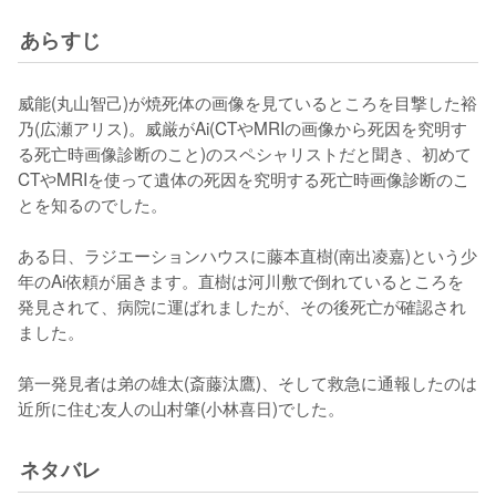
あらすじ
威能(丸山智己)が焼死体の画像を見ているところを目撃した裕
乃(広瀬アリス)。威厳がAi(CTやMRIの画像から死因を究明す
る死亡時画像診断のこと)のスペシャリストだと聞き、初めて
CTやMRIを使って遺体の死因を究明する死亡時画像診断のこ
とを知るのでした。

ある日、ラジエーションハウスに藤本直樹(南出凌嘉)という少
年のAi依頼が届きます。直樹は河川敷で倒れているところを
発見されて、病院に運ばれましたが、その後死亡が確認され
ました。

第一発見者は弟の雄太(斎藤汰鷹)、そして救急に通報したのは
近所に住む友人の山村肇(小林喜日)でした。
ネタバレ