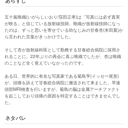
あらすじ
五十嵐唯織(いがらしいおり/窪田正孝)は「写真には必ず真実
が映る」と信じている放射線技師。唯織が放射線技師になっ
たのは、ずっと思いを寄せている幼なじみの甘春杏(本田翼)か
ら言われた言葉がきっかけでした。

そして杏が放射線科医として勤務する甘春総合病院に採用さ
れることに。22年ぶりの再会に喜ぶ唯織でしたが、杏は唯織
のことなど全く覚えていなかったのです。

ある日、世界的に有名な写真家である菊島亨(イッセー尾形)
が、頭痛を訴えて甘春総合病院に搬送されて来ました。早速
頭部MRI検査を行いますが、菊島の脳は金属アーチファクト
を起こしており頭痛の原因を特定することはできませんでし
た。
ネタバレ