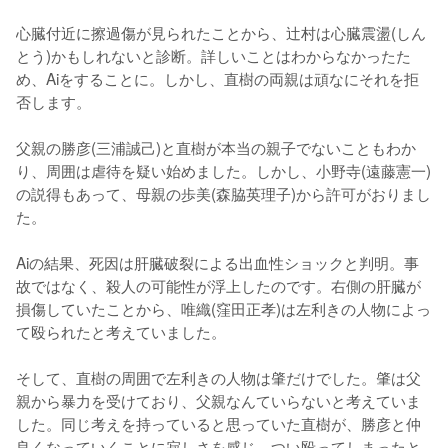
心臓付近に擦過傷が見られたことから、辻村は心臓震盪(しん
とう)かもしれないと診断。詳しいことはわからなかったた
め、Aiをすることに。しかし、直樹の両親は頑なにそれを拒
否します。

父親の勝彦(三浦誠己)と直樹が本当の親子でないこともわか
り、周囲は虐待を疑い始めました。しかし、小野寺(遠藤憲一)
の説得もあって、母親の歩美(森脇英理子)から許可がおりまし
た。

Aiの結果、死因は肝臓破裂による出血性ショックと判明。事
故ではなく、殺人の可能性が浮上したのです。右側の肝臓が
損傷していたことから、唯織(窪田正孝)は左利きの人物によっ
て殴られたと考えていました。

そして、直樹の周囲で左利きの人物は肇だけでした。肇は父
親から暴力を受けており、父親なんていらないと考えていま
した。同じ考えを持っていると思っていた直樹が、勝彦と仲
良くなっていくことに寂しさを感じ、つい殴ってしまったと