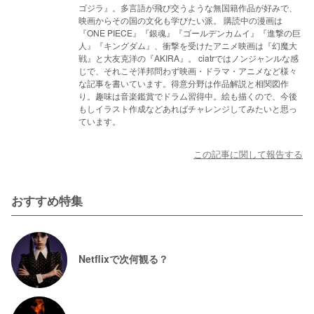
ゴジラ』。多言語が飛び交うような無国籍作品が好みで、
映画からその国の文化も学びたい派。 購読中の漫画は
『ONE PIECE』『銀魂』『ゴールデンカムイ』『進撃の巨
人』『キングダム』、衝撃を受けたアニメ映画は『幻魔大
戦』と大友克洋の『AKIRA』。 ciatrではノンジャンルな感
じで、それこそ洋邦問わず映画・ドラマ・アニメなど様々
な記事を書いています。得意分野は作品解説と相関図作
り。趣味は音楽鑑賞でドラム習得中。絵も描くので、今後
もしイラスト作成などあればチャレンジしてみたいと思っ
ています。
この記事に関して報告する
おすすめ特集
Netflixで次何観る？