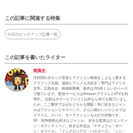
この記事に関連する特集
今日のピックアップ記事一覧
この記事を書いたライター
間真生
洋邦問わずロック音楽とアクション映画をこよなく愛する
アラフィフ主婦。漫画とアニメも大好き！専門はアメリカ
文学。広島在住、映画館勤務。新作は月5本くらいのペース
で観ています。配信サービスはAmazonプライムとdTVを利
用中。 以前はホラーとアメコミ以外なら何でも観ていまし
たが、ここ数年でなぜかどちらも開眼！特に好きなジャン
ルはアクションとサスペンス。さらに細かいジャンルでは
クライム、スパイ、カーアクションものが大好物です。
SF、戦争映画も好きなジャンル。 好きな監督はクエンティ
ン・タランティーノ。好きな作品は『ナチュラル・ボー
ン・キラーズ』『イングロリアス・バスターズ』『シン・