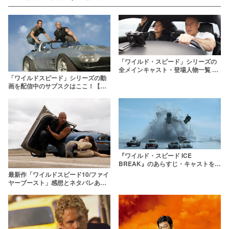
「ワイルド・スピード」シリーズの
全メインキャスト・登場人物一覧 最
「ワイルドスピード」シリーズの動
新作に出演するワイスピ俳優は？
画を配信中のサブスクはここ！【無
料あり】
『ワイルド・スピード ICE
BREAK』のあらすじ・キャストをネ
タバレ解説【シリーズ第8弾】
最新作「ワイルドスピード10/ファイ
ヤーブースト」感想とネタバレあら
すじをラストまで解説！あの人気キ
ャラが復活？