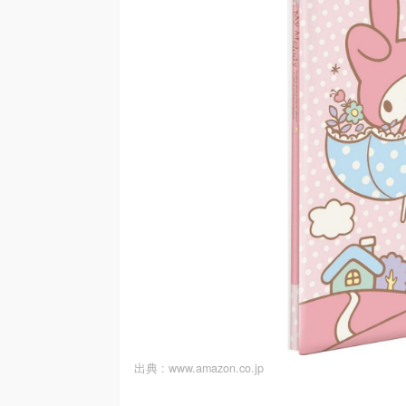
出典 :
www.amazon.co.jp