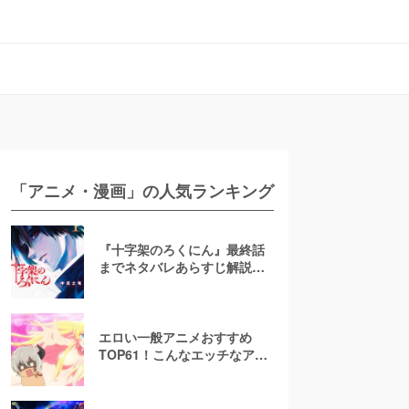
「アニメ・漫画」の人気ランキング
『十字架のろくにん』最終話
までネタバレあらすじ解説！
至極京の死亡を含む全ターゲ
ットの最後を徹底解説
エロい一般アニメおすすめ
TOP61！こんなエッチなアニ
メ地上波で放送して大丈
夫！？【お色気注意】