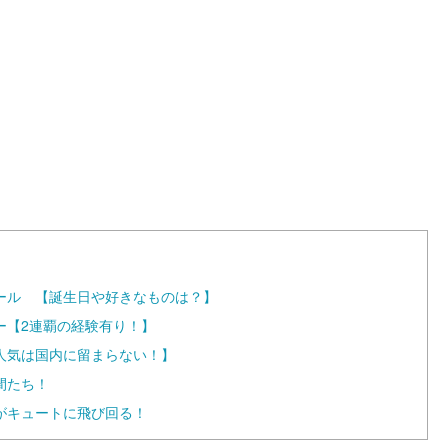
L
o
a
d
e
d
:
1
0
0
.
0
0
%
ール 【誕生日や好きなものは？】
ー【2連覇の経験有り！】
人気は国内に留まらない！】
間たち！
がキュートに飛び回る！