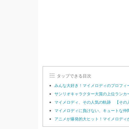
/
U
n
m
u
t
e
タップできる目次
みんな大好き！マイメロディのプロフィ
サンリオキャラクター大賞の上位ランカ
マイメロディ、その人気の軌跡 【その
マイメロディに負けない、キュートな仲
アニメが爆発的大ヒット！マイメロディ