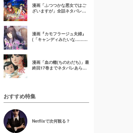
漫画「ふつつかな悪女ではご
ざいますが」全話ネタバレあ
らすじ＆感想を紹介！無料で
読む方法はある？【なろう小
説発】
漫画『カモフラージュ夫婦』
(「キャンディみたいな……」)
最終回までネタバレあらす
じ！原作小説は無料で読め
る？
漫画「血の轍(ちのわだち)」最
終回17巻までネタバレあらす
じ解説！白猫の意味とは？
【完結】
おすすめ特集
Netflixで次何観る？