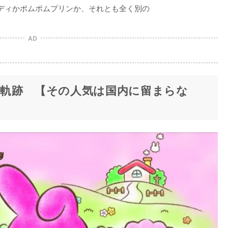
ディかポムポムプリンか、それとも全く別の

AD
軌跡 【その人気は国内に留まらな