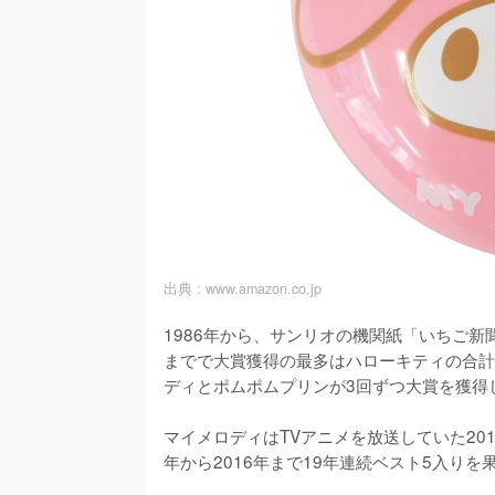
出典 :
www.amazon.co.jp
1986年から、サンリオの機関紙「いちご新
までで大賞獲得の最多はハローキティの合計
ディとポムポムプリンが3回ずつ大賞を獲得し
マイメロディはTVアニメを放送していた2010
年から2016年まで19年連続ベスト5入り