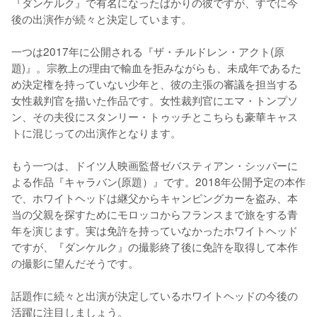
『ダンケルク』で有名になったばかりの彼ですが、すでに今
後の出演作が続々と決定しています。

一つは2017年に公開される『ザ・チルドレン・アクト(原
題)』。宗教上の理由で輸血を拒みながらも、未成年であるた
め決定権を持っていない少年と、彼の主張の審議を担当する
女性裁判官を描いた作品です。女性裁判官にエマ・トンプソ
ン、その夫役にスタンリー・トゥッチとこちらも豪華キャス
トに混じっての出演作となります。

もう一つは、ドイツ人映画監督ゼバスティアン・シッパーに
よる作品『キャラバン(原題）』です。2018年公開予定の本作
で、ホワイトヘッドは継父からキャンピングカーを盗み、本
当の父親を探すためにモロッコからフランスまで旅をする青
年を演じます。実は免許を持っていなかったホワイトヘッド
ですが、『ダンケルク』の撮影終了後に免許を取得して本作
の撮影に望んだそうです。

話題作に続々と出演が決定しているホワイトヘッドの今後の
活躍に注目しましょう。