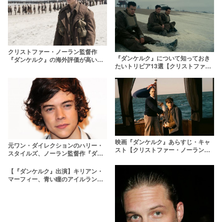
クリストファー・ノーラン監督作
『ダンケルク』について知っておき
『ダンケルク』の海外評価が高い理
たいトリビア13選【クリストファ
由
ー・ノーラン】
映画『ダンケルク』あらすじ・キャ
元ワン・ダイレクションのハリー・
スト【クリストファー・ノーランが
スタイルズ、ノーラン監督作『ダン
描く史実映画！】
ケルク』で俳優デビュー！
【『ダンケルク』出演】キリアン・
マーフィー、青い瞳のアイルランド
俳優が気になる！