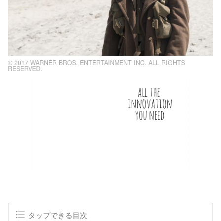
© 2017 WARNER BROS. ENTERTAINMENT INC. ALL RIGHTS
RESERVED.
タップできる目次