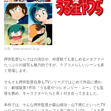
出典 :
www.amazon.co.jp
押井監督ならではの演出や、何度観ても楽しめるメタファー
たっぷりの描写も魅力的ですが、ラブコメらしいシーンも多
く登場します。

そもそも押井監督自身もTVシリーズではじめて作品に携わ
り、劇場版第1作目『うる星やつら オンリー・ユー』でも監
督を務め、キャラクターたちと長く付き合ってきました。

本作では、そんな押井監督が森山雄治・山下将仁といったTV
シリーズからのメインスタッフと共に作り上げた、『うる星