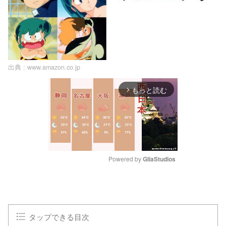
出典 :
www.amazon.co.jp
もっと読む
arrow_forward_ios
Powered by 
GliaStudios
M
u
t
e
タップできる目次