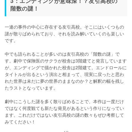
3：エンディングが意味深！？友引高校の
階数の謎！
一連の事件の中心に存在する友引高校。そこにはいくつもの
謎が散りばめられており、それを読み解いていくのも楽しい
です。

中でも語られることが多いのは友引高校の「階数の謎」で
す。劇中で保険医のサクラが校舎は3階建てと発言しています
が、エンディングで描かれた校舎は2階建て。エンドロールに
タイトルが出るという演出と相まって、現実に戻ったと思わ
れた世界は未だに夢の世界のままなのか？と解釈の幅を残し
たラストとなっています。

劇中にこうした謎を多く散りばめることで、本作は一度だけ
ではなく何度観ても新たな発見があるという作りになってい
ます。これだけではない友引高校の謎の数々もぜひ考察して
みてください！