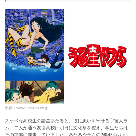
出典 :
www.amazon.co.jp
スケベな高校生の諸星あたると、彼に思いを寄せる宇宙人ラ
ム。二人が通う友引高校は明日に文化祭を控え、学生たちは
その準備に奔走していました。あたるやラムの2年4組もいつ