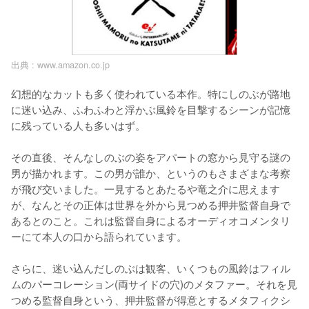
出典 :
www.amazon.co.jp
幻想的なカットも多く使われている本作。特にしのぶが路地
に迷い込み、ふわふわと浮かぶ風鈴を目撃するシーンが記憶
に残っている人も多いはず。

その直後、そんなしのぶの姿をアパートの窓から見守る謎の
男が描かれます。この男が誰か、というのもさまざまな考察
が飛び交いました。一見するとあたるや竜之介に思えます
が、なんとその正体は世界を外から見つめる押井監督自身で
あるとのこと。これは監督自身によるオーディオコメンタリ
ーにて本人の口から語られています。

さらに、迷い込んだしのぶは観客、いくつもの風鈴はフィル
ムのパーコレーション(両サイドの穴)のメタファー。それを見
つめる監督自身という、押井監督が得意とするメタフィクシ