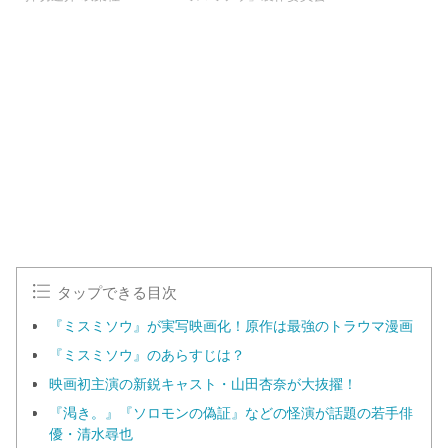
タップできる目次
『ミスミソウ』が実写映画化！原作は最強のトラウマ漫画
『ミスミソウ』のあらすじは？
映画初主演の新鋭キャスト・山田杏奈が大抜擢！
『渇き。』『ソロモンの偽証』などの怪演が話題の若手俳
優・清水尋也