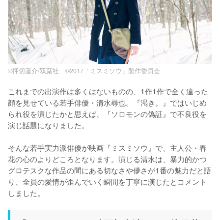
©押切蓮介/双葉社 ©2017「ミスミソウ」製作委員会
これまでの出演作は多くはないものの、1作1作で全く違った
顔を見せている若手俳優・清水尋也。『渇き。』ではいじめ
られ役を演じたかと思えば、『ソロモンの偽証』で不良役を
演じ話題になりました。

そんな若手実力派俳優が映画『ミスミソウ』で、主人公・春
花の心のよりどころとなります。演じる清水は、暴力的かつ
グロテスクな作品の間にある切なさや儚さが1番の魅力だと語
り、全員の愛情が歪んでいく瞬間を丁寧に演じたとコメント
しました。