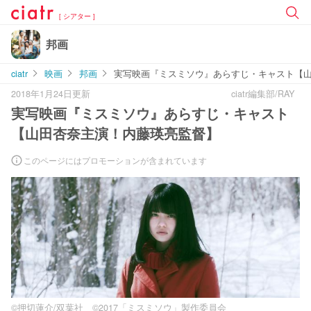
[ シアター ]
邦画
ciatr
映画
邦画
実写映画『ミスミソウ』あらすじ・キャスト【
2018年1月24日更新
ciatr編集部/RAY
実写映画『ミスミソウ』あらすじ・キャスト
【山田杏奈主演！内藤瑛亮監督】
このページにはプロモーションが含まれています
©押切蓮介/双葉社 ©2017「ミスミソウ」製作委員会