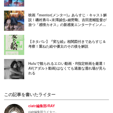
映画『mentor(メンター)』あらすじ・キャスト解
説！磯村勇斗×末澤誠也×綾野剛、吉田恵輔監督が
放つ「感情カオス」の新感覚エンターテインメン
ト
【ネタバレ】『変な絵』相関図付きであらすじ＆
考察！重ねた絵や優太のその後を解説
Huluで観られるエロい動画・R指定映画を厳選！
AV(アダルト動画)はなくても過激な濡れ場が見ら
れる
この記事を書いたライター
ciatr編集部/RAY
ciatr編集部ライター。