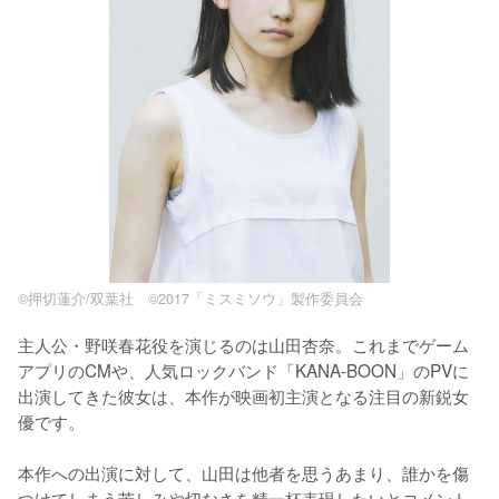
©押切蓮介/双葉社 ©2017「ミスミソウ」製作委員会
主人公・野咲春花役を演じるのは山田杏奈。これまでゲーム
アプリのCMや、人気ロックバンド「KANA-BOON」のPVに
出演してきた彼女は、本作が映画初主演となる注目の新鋭女
優です。

本作への出演に対して、山田は他者を思うあまり、誰かを傷
つけてしまう苦しみや切なさを精一杯表現したいとコメント