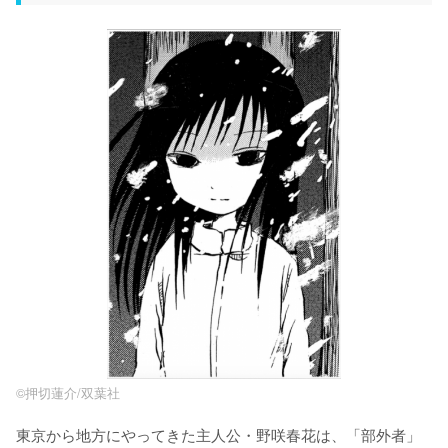
©押切蓮介/双葉社
東京から地方にやってきた主人公・野咲春花は、「部外者」