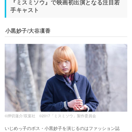
『ミスミソウ』で映画初出演となる注目若
手キャスト
小黒妙子/大谷凜香
©押切蓮介/双葉社 ©2017「ミスミソウ」製作委員会
いじめっ子のボス・小黒妙子を演じるのはファッション誌