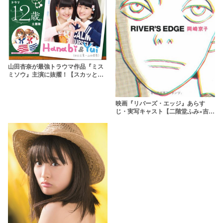
山田杏奈が最強トラウマ作品『ミス
ミソウ』主演に抜擢！【スカッとジ
ャパン出演で注目が集まる】
映画『リバーズ・エッジ』あらす
じ・実写キャスト【二階堂ふみ×吉沢
亮】