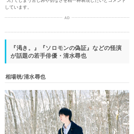
しています。
AD
『渇き。』『ソロモンの偽証』などの怪演
が話題の若手俳優・清水尋也
相場晄/清水尋也