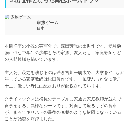
2.出世作となった異色ホームドラマ
家族ゲーム
日本
本間洋平の小説の実写化で、森田芳光の出世作です。受験勉
強に悩む中学生の少年とその家族、友人たち、家庭教師など
の人間模様を描いています。

主人公、茂之を演じるのは若き宮川一朗太で、大学を7年も留
年している家庭教師は松田優作です。一風変わった父に伊丹
十三、優しい母に由紀さおりが配役されています。

クライマックスは横長のテーブルに家族と家庭教師が並んで
食事をする、異様なシーンです。対面して座るはずの食卓
が、まるでキリストの最後の晩餐のような構図になっている
ことが話題を呼びました。
