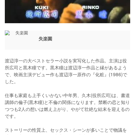
失楽園
渡辺淳一の大ベストセラー小説を実写化した作品。主演は役
所広司と黒木瞳です。黒木瞳は渡辺淳一作品と縁があるよう
で、映画主演デビュー作も渡辺淳一原作の『化粧』(1986)で
した。

仕事も家庭も上手くいかない中年男、久木(役所広司)は、書道
講師の倫子(黒木瞳)と不倫の関係になります。禁断の恋と知り
つつも2人の想いは燃え上がり、やがて壮絶な結末を迎えるの
です。

ストーリーの性質上、セックス・シーンが多いことで物議を