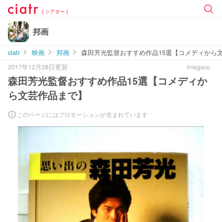
[ シアター ]
邦画
ciatr
映画
邦画
森田芳光監督おすすめ作品15選【コメディから
2017年12月28日更新
imagaco
森田芳光監督おすすめ作品15選【コメディか
ら文芸作品まで】
このページにはプロモーションが含まれています