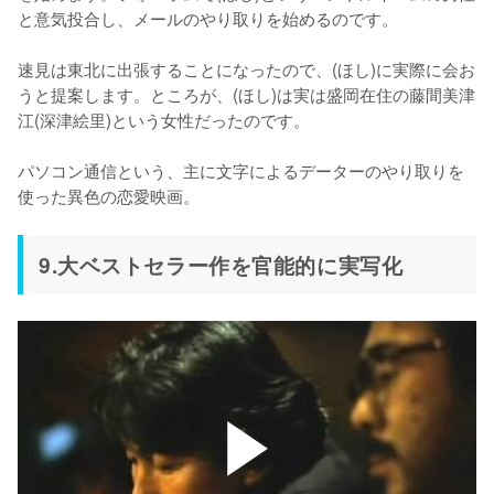
と意気投合し、メールのやり取りを始めるのです。

速見は東北に出張することになったので、(ほし)に実際に会お
うと提案します。ところが、(ほし)は実は盛岡在住の藤間美津
江(深津絵里)という女性だったのです。

パソコン通信という、主に文字によるデーターのやり取りを
使った異色の恋愛映画。
9.大ベストセラー作を官能的に実写化