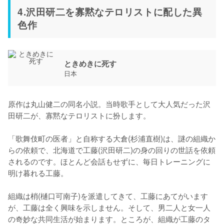
4.沢田研二を寡黙なテロリストに配した異
色作
ときめきに死す
日本
原作は丸山健二の同名小説。当時歌手として大人気だった沢
田研二が、寡黙なテロリストに扮します。

「歌舞伎町の医者」と自称する大倉(杉浦直樹)は、謎の組織か
らの依頼で、北海道で工藤(沢田研二)の身の回りの世話を依頼
されるのです。ほとんど会話もせずに、毎日トレーニングに
明け暮れる工藤。

組織は梢(樋口可南子)を派遣してきて、工藤にあてがいます
が、工藤は全く興味を示しません。そして、男二人と女一人
の奇妙な共同生活が始まります。ところが、組織が工藤のタ