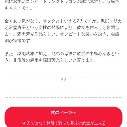
弟にお笑いコンビ、ドランクドラゴンの塚地武雅という異色
キャストです。

全く女っ気がなく、オタクともいえる2人ですが、沢尻エリカ
と常盤貴子という女性の登場により、彼女を作ろうと奮闘し
ます。森田芳光作品らしい、オフビートな笑いを誘う、会話
劇が特徴です。

また、塚地武雅に加え、兄弟の母役に歌手の中島みゆきとい
う、非俳優の起用も森田芳光らしいと言えます。
AD
次のページへ
14.刀ではなく算盤で戦った幕末の武士が主人公