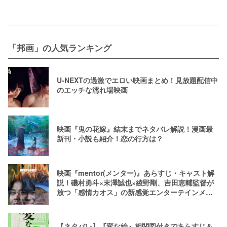
「邦画」の人気ランキング
U-NEXTの過激でエロい映画まとめ！見放題配信中
のエッチな濡れ場映画
映画『鬼の花嫁』結末までネタバレ解説！漫画最
新刊・小説も紹介！恋の行方は？
映画『mentor(メンター)』あらすじ・キャスト解
説！磯村勇斗×末澤誠也×綾野剛、吉田恵輔監督が
放つ「感情カオス」の新感覚エンターテインメン
ト
【ネタバレ】『変な絵』相関図付きであらすじ＆