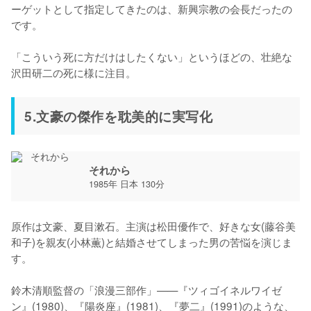
ーゲットとして指定してきたのは、新興宗教の会長だったの
です。

「こういう死に方だけはしたくない」というほどの、壮絶な
沢田研二の死に様に注目。
5.文豪の傑作を耽美的に実写化
それから
1985年 日本 130分
原作は文豪、夏目漱石。主演は松田優作で、好きな女(藤谷美
和子)を親友(小林薫)と結婚させてしまった男の苦悩を演じま
す。

鈴木清順監督の「浪漫三部作」——『ツィゴイネルワイゼ
ン』(1980)、『陽炎座』(1981)、『夢二』(1991)のような、