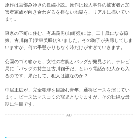
原作は宮部みゆきの長編小説。原作は殺人事件の被害者と加
害者家族が向き合わざるを得ない地獄を、リアルに描いてい
ます。

東京の下町に住む、有馬義男(山崎努)には、二十歳になる孫
娘、古川鞠子(伊東美咲)がいました。その鞠子が失踪してしま
いますが、何の手懸かりもなく時だけがすぎていきます。

公園のゴミ箱から、女性の右腕とバッグが発見され、テレビ
局に「バッグの持主は古川鞠子だ」という電話が犯人から入
るのです。果たして、犯人は誰なのか？

中居正広が、完全犯罪を目論む青年、通称ピースを演じてい
ます。ピースはマスコミの寵児となりますが、その壮絶な最
期に注目です。
AD