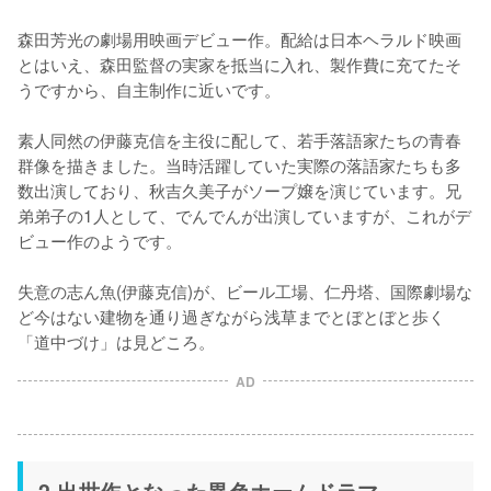
森田芳光の劇場用映画デビュー作。配給は日本ヘラルド映画
とはいえ、森田監督の実家を抵当に入れ、製作費に充てたそ
うですから、自主制作に近いです。

素人同然の伊藤克信を主役に配して、若手落語家たちの青春
群像を描きました。当時活躍していた実際の落語家たちも多
数出演しており、秋吉久美子がソープ嬢を演じています。兄
弟弟子の1人として、でんでんが出演していますが、これがデ
ビュー作のようです。

失意の志ん魚(伊藤克信)が、ビール工場、仁丹塔、国際劇場な
ど今はない建物を通り過ぎながら浅草までとぼとぼと歩く
「道中づけ」は見どころ。
AD