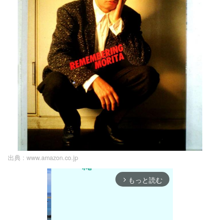
出典 :
www.amazon.co.jp
もっと読む
arrow_forward_ios