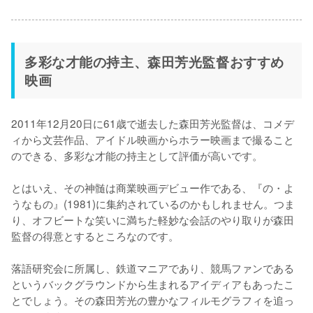
多彩な才能の持主、森田芳光監督おすすめ
映画
2011年12月20日に61歳で逝去した森田芳光監督は、コメデ
ィから文芸作品、アイドル映画からホラー映画まで撮ること
のできる、多彩な才能の持主として評価が高いです。

とはいえ、その神髄は商業映画デビュー作である、『の・よ
うなもの』(1981)に集約されているのかもしれません。つま
り、オフビートな笑いに満ちた軽妙な会話のやり取りが森田
監督の得意とするところなのです。

落語研究会に所属し、鉄道マニアであり、競馬ファンである
というバックグラウンドから生まれるアイディアもあったこ
とでしょう。その森田芳光の豊かなフィルモグラフィを追っ