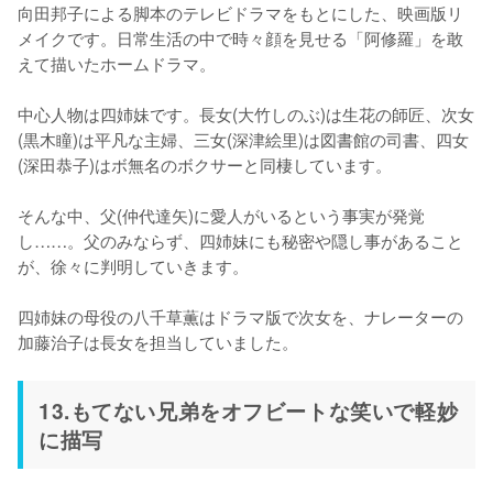
向田邦子による脚本のテレビドラマをもとにした、映画版リ
メイクです。日常生活の中で時々顔を見せる「阿修羅」を敢
えて描いたホームドラマ。

中心人物は四姉妹です。長女(大竹しのぶ)は生花の師匠、次女
(黒木瞳)は平凡な主婦、三女(深津絵里)は図書館の司書、四女
(深田恭子)はボ無名のボクサーと同棲しています。

そんな中、父(仲代達矢)に愛人がいるという事実が発覚
し……。父のみならず、四姉妹にも秘密や隠し事があること
が、徐々に判明していきます。

四姉妹の母役の八千草薫はドラマ版で次女を、ナレーターの
加藤治子は長女を担当していました。
13.もてない兄弟をオフビートな笑いで軽妙
に描写