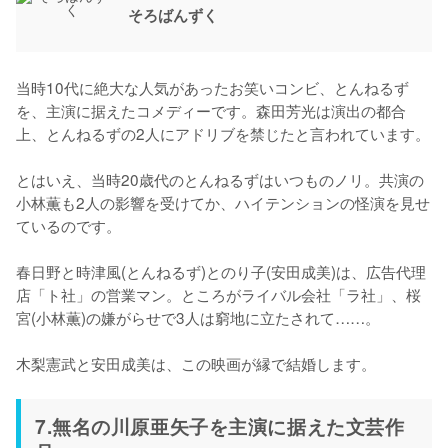
そろばんずく
当時10代に絶大な人気があったお笑いコンビ、とんねるず
を、主演に据えたコメディーです。森田芳光は演出の都合
上、とんねるずの2人にアドリブを禁じたと言われています。

とはいえ、当時20歳代のとんねるずはいつものノリ。共演の
小林薫も2人の影響を受けてか、ハイテンションの怪演を見せ
ているのです。

春日野と時津風(とんねるず)とのり子(安田成美)は、広告代理
店「ト社」の営業マン。ところがライバル会社「ラ社」、桜
宮(小林薫)の嫌がらせで3人は窮地に立たされて……。

木梨憲武と安田成美は、この映画が縁で結婚します。
7.無名の川原亜矢子を主演に据えた文芸作