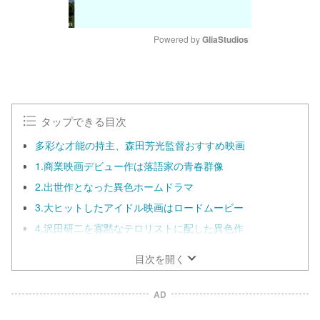
Powered by 
GliaStudios
M
u
t
e
タップできる目次
多彩な才能の持主、森田芳光監督おすすめ映画
1.商業映画デビュー作は落語家の青春群像
2.出世作となった異色ホームドラマ
3.大ヒットしたアイドル映画はロードムービー
4.沢田研二を寡黙なテロリストに配した異色作
目次を開く
AD