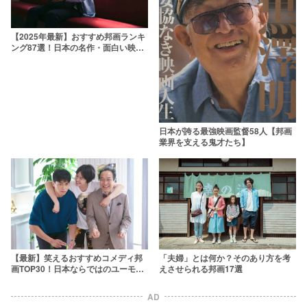
【2025年最新】おすすめ邦画ランキ
ング87選！日本の名作・面白い映画
を厳選
日本が誇る最強映画監督58人【邦画
業界を支える鬼才たち】
【最新】笑えるおすすめコメディ邦
「夫婦」とは何か？そのあり方を考
画TOP30！日本ならではのユーモア
えさせられる邦画17選
に酔いしれる
AD