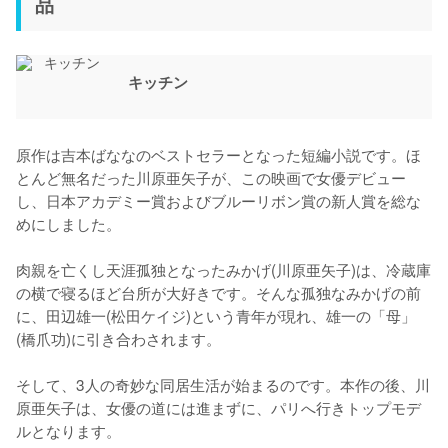
品
キッチン
原作は吉本ばななのベストセラーとなった短編小説です。ほ
とんど無名だった川原亜矢子が、この映画で女優デビュー
し、日本アカデミー賞およびブルーリボン賞の新人賞を総な
めにしました。

肉親を亡くし天涯孤独となったみかげ(川原亜矢子)は、冷蔵庫
の横で寝るほど台所が大好きです。そんな孤独なみかげの前
に、田辺雄一(松田ケイジ)という青年が現れ、雄一の「母」
(橋爪功)に引き合わされます。

そして、3人の奇妙な同居生活が始まるのです。本作の後、川
原亜矢子は、女優の道には進まずに、パリへ行きトップモデ
ルとなります。