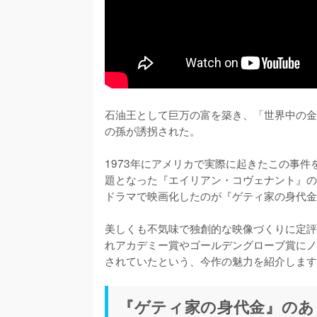
石油王として巨万の富を築き、「世界中の金
の孫が誘拐された。

1973年にアメリカで実際に起きたこの事
題となった『エイリアン・コヴェナント』の
ドラマで映画化したのが『ゲティ家の身代金
美しくも不気味で独創的な映像づくりに定評
れアカデミー賞やゴールデングローブ賞にノ
されていたという、今作の魅力を紹介します
『ゲティ家の身代金』のあ