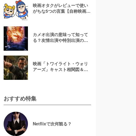
映画オタクがレビューで使い
がちな5つの言葉【自称映画オ
タクが解説】
カメオ出演の意味って知って
る？友情出演や特別出演の違
いとともに解説してみた
映画「トワイライト・ウォリ
アーズ」キャスト相関図＆登
場人物一覧！【決戦！九龍城
砦】
おすすめ特集
Netflixで次何観る？