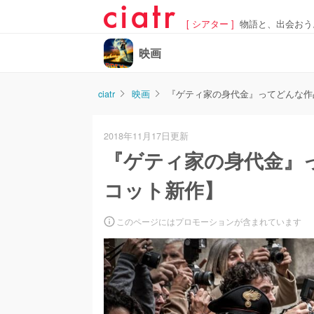
[ シアター ]
物語と、出会おう
映画
ciatr
映画
『ゲティ家の身代金』ってどんな作
2018年11月17日更新
『ゲティ家の身代金』
コット新作】
このページにはプロモーションが含まれています