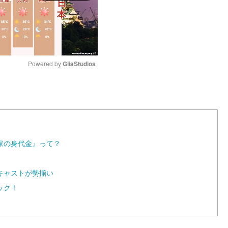
Powered by 
GliaStudios
M
u
t
e
家の身代金』って？
キャストが勢揃い
ック！