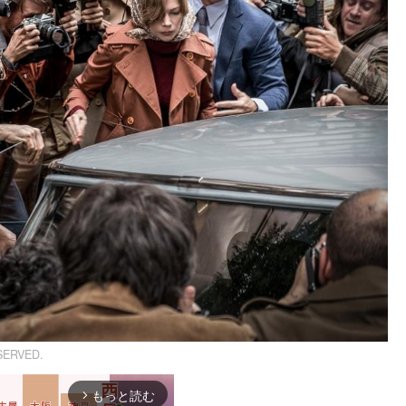
SERVED.
もっと読む
arrow_forward_ios