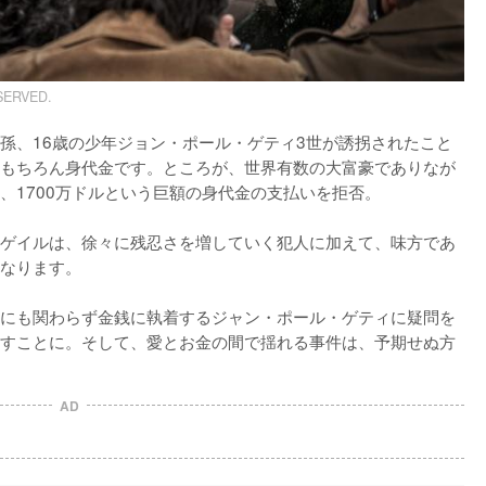
SERVED.
孫、16歳の少年ジョン・ポール・ゲティ3世が誘拐されたこと
もちろん身代金です。ところが、世界有数の大富豪でありなが
1700万ドルという巨額の身代金の支払いを拒否。

ゲイルは、徐々に残忍さを増していく犯人に加えて、味方であ
なります。

にも関わらず金銭に執着するジャン・ポール・ゲティに疑問を
すことに。そして、愛とお金の間で揺れる事件は、予期せぬ方
AD