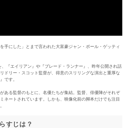
を手にした」とまで言われた大富豪ジャン・ポール・ゲッティ
件を、『エイリアン』や『ブレード・ランナー』、昨年公開され話
リドリー・スコット監督が、得意のスリリングな演出と重厚な
』です。

がある監督のもとに、名優たちが集結。監督、俳優陣がそれぞ
ミネートされています。しかも、映像化前の脚本だけでも注目
。
らすじは？