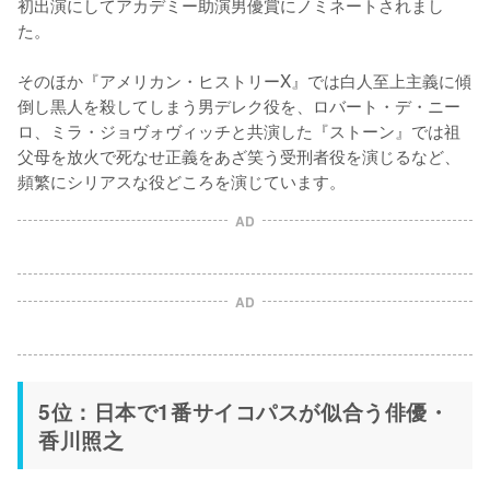
初出演にしてアカデミー助演男優賞にノミネートされまし
た。

そのほか『アメリカン・ヒストリーX』では白人至上主義に傾
倒し黒人を殺してしまう男デレク役を、ロバート・デ・ニー
ロ、ミラ・ジョヴォヴィッチと共演した『ストーン』では祖
父母を放火で死なせ正義をあざ笑う受刑者役を演じるなど、
頻繁にシリアスな役どころを演じています。
AD
AD
5位：日本で1番サイコパスが似合う俳優・
香川照之