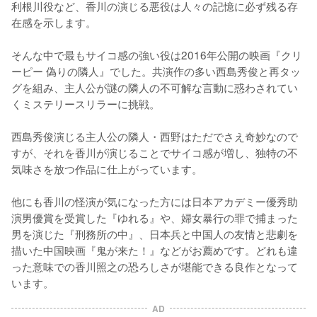
利根川役など、香川の演じる悪役は人々の記憶に必ず残る存
在感を示します。

そんな中で最もサイコ感の強い役は2016年公開の映画『クリ
ーピー 偽りの隣人』でした。共演作の多い西島秀俊と再タッ
グを組み、主人公が謎の隣人の不可解な言動に惑わされてい
くミステリースリラーに挑戦。

西島秀俊演じる主人公の隣人・西野はただでさえ奇妙なので
すが、それを香川が演じることでサイコ感が増し、独特の不
気味さを放つ作品に仕上がっています。

他にも香川の怪演が気になった方には日本アカデミー優秀助
演男優賞を受賞した『ゆれる』や、婦女暴行の罪で捕まった
男を演じた『刑務所の中』、日本兵と中国人の友情と悲劇を
描いた中国映画『鬼が来た！』などがお薦めです。どれも違
った意味での香川照之の恐ろしさが堪能できる良作となって
います。
AD