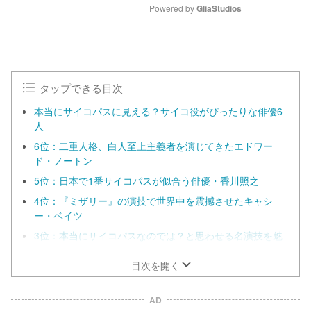
Powered by 
GliaStudios
M
u
t
e
タップできる目次
本当にサイコパスに見える？サイコ役がぴったりな俳優6
人
6位：二重人格、白人至上主義者を演じてきたエドワー
ド・ノートン
5位：日本で1番サイコパスが似合う俳優・香川照之
4位：『ミザリー』の演技で世界中を震撼させたキャシ
ー・ベイツ
3位：本当にサイコパスなのでは？と思わせる名演技を魅
せるハビエル・バルデム
目次を開く
AD