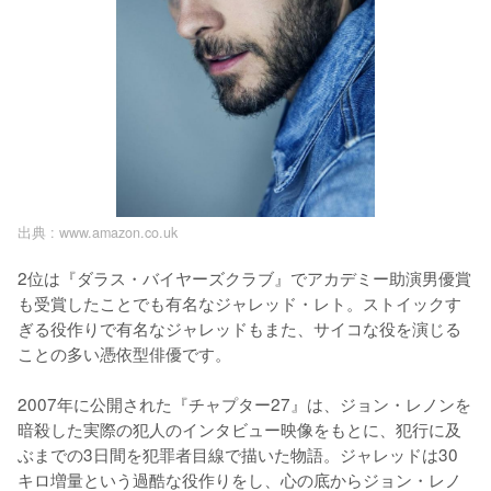
出典 :
www.amazon.co.uk
2位は『ダラス・バイヤーズクラブ』でアカデミー助演男優賞
も受賞したことでも有名なジャレッド・レト。ストイックす
ぎる役作りで有名なジャレッドもまた、サイコな役を演じる
ことの多い憑依型俳優です。

2007年に公開された『チャプター27』は、ジョン・レノンを
暗殺した実際の犯人のインタビュー映像をもとに、犯行に及
ぶまでの3日間を犯罪者目線で描いた物語。ジャレッドは30
キロ増量という過酷な役作りをし、心の底からジョン・レノ