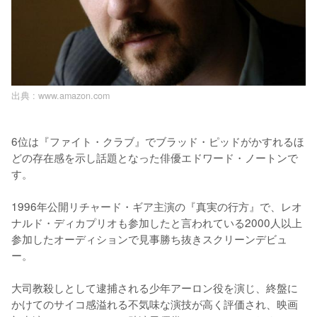
出典 :
www.amazon.com
6位は『ファイト・クラブ』でブラッド・ピッドがかすれるほ
どの存在感を示し話題となった俳優エドワード・ノートンで
す。

1996年公開リチャード・ギア主演の『真実の行方』で、レオ
ナルド・ディカプリオも参加したと言われている2000人以上
参加したオーディションで見事勝ち抜きスクリーンデビュ
ー。

大司教殺しとして逮捕される少年アーロン役を演じ、終盤に
かけてのサイコ感溢れる不気味な演技が高く評価され、映画