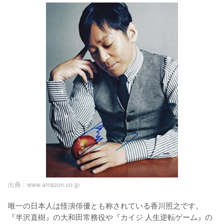
出典 :
www.amazon.co.jp
唯一の日本人は怪演俳優とも称されている香川照之です。
『半沢直樹』の大和田常務役や『カイジ 人生逆転ゲーム』の