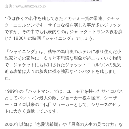
出典 :
www.amazon.co.jp
1位は多くの名作を残してきたアカデミー賞の常連、ジャッ
ク・ニコルソンです。サイコな役を演じる事が多いジャック
ですが、その中でも代表的なのはジャ ック・トランス役を演
じた1980年の映画『シャイニング』でしょう。

『シャイニング』は、執筆の為山奥のホテルに移り住んだ小
説家とその家族に、次々と不思議な現象が起こっていく物語
で、ジャケットにも採用されたジャック・ニコルソンの鬼気
迫る表情は人々の脳裏に残る強烈なインパクトを残しまし
た。

1989年の『バットマン』では、ユーモアを持ったサイコパス
としてバットマン最大の敵、ジョーカー役を怪演。シーザ
ー・ロメロ以来の二代目ジョーカーとして、シリーズのヒッ
トに大きく貢献しています。

2000年以降は『恋愛適齢期』や『最高の人生の見つけ方』な