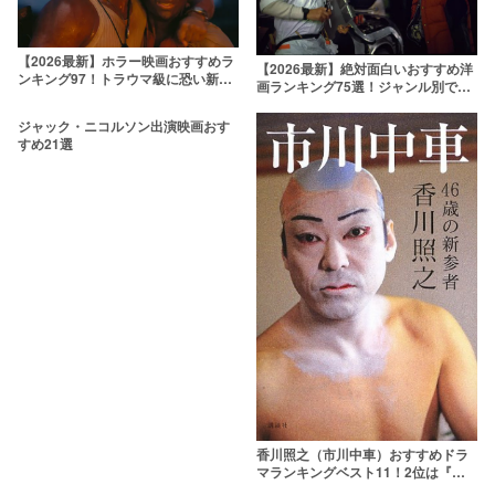
【2026最新】ホラー映画おすすめラ
【2026最新】絶対面白いおすすめ洋
ンキング97！トラウマ級に恐い新旧
画ランキング75選！ジャンル別で不
名作を厳選
朽の名作を紹介
ジャック・ニコルソン出演映画おす
すめ21選
香川照之（市川中車）おすすめドラ
マランキングベスト11！2位は『半
沢直樹』