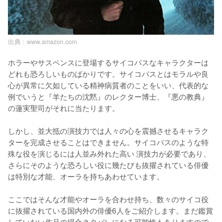
出典 :
www.amazon.com
ホラーやサスペンスに登場するサイコパスなキャラクターは
どれも恐ろしいものばかりです。サイコパスとはモラルや良
心が異常に欠如している精神病質者のことをいい、代表的な
例でいうと『羊たちの沈黙』のレクター博士、『悪の教典』
の蓮実聖司がそれに当たります。

しかし、並大抵の演技力では人々の心を震撼させるキャラク
ターを完成させることはできません。サイコパスのような特
殊な役を演じるには人並み外れた高い 演技力が必要であり、
さらにそのような恐ろしい役に幾たびも抜擢されている俳優
は特別な才能、オーラを持ちあわせています。

ここではそんな才能やオーラを合わせ持ち、数々のサイコ役
に抜擢されている国内外の俳優6人をご紹介します。まだ鑑賞
していない作品の場合ネタバレになる可能性もありますので