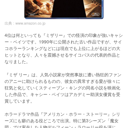
出典 :
www.amazon.co.jp
4位は何といっても『ミザリー』での怪演の印象が強いキャシ
ー・ベイツです。1990年に公開された古い作品ですが、サイ
コホラーランキングなどには現在でも上位に上がるほどの大
ヒットとなり、人々を震撼させるサイコパスの代表的作品と
なりました。

『ミザ リー』は、人気小説家が突然事故に遭い熱狂的ファン
のアニーに助けられるものの、彼女の異常すぎる愛が徐々に
狂気と化していくスティーブン・キングの同名小説を映画化
した作品で、キャシー・ベイツはアカデミー助演女優賞を受
賞しています。

ホラードラマ作品『アメリカン・ホラー・ストーリー』シリ
ーズにも癖のある役どころで出演。特に第3シーズン「魔女
団」では実在した人物デルフィーン・ラローリー役を演じ、