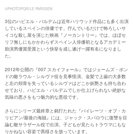
©PHOTOPQR/LE PARISIEN
3位のハビエル・バルデムは近年ハリウッド作品にも多く出演
しているスペインの俳優です。佇んでいるだけで怖ろしいサ
イコな殺し屋を演じた映画『ノーカントリー』では、ほぼセ
リフ無しにもかかわらずスペイン人俳優初となるアカデミー
助演男優賞受賞という快挙を成し遂げ一躍有名になりまし
た。

2012年公開の『007 スカイフォール』ではジェームズ・ボン
ドの敵ラウル・シルヴァ役を見事怪演。金髪で上歯の大多数
と左の頬骨を失っているシルヴァはどこか妖艶さも持ち合わ
せており、ハビエル・バルデムでしか仕上げられない絶妙な
気味の悪さをもつ魅力的な悪役です。

さらにシリーズ最終章と銘打たれた『パイレーツ・オブ・カ
リビアン/最後の海賊』には、ジャック・スパロウに復讐を目
論む敵サラザール役で出演。子どもが見たらトラウマにもな
りかねない容姿で異様さを放っています。
