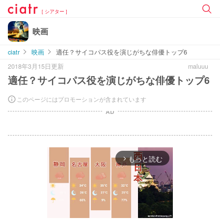
[ シアター ]
映画
ciatr
映画
適任？サイコパス役を演じがちな俳優トップ6
2018年3月15日更新
maluuu
適任？サイコパス役を演じがちな俳優トップ6
このページにはプロモーションが含まれています
AD
もっと読む
arrow_forward_ios