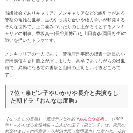
階級社会でありキャリア、ノンキャリアなどの線引きがある
警察の複雑な世界。足の引っ張り合いや権力争いが頻発する
そんな世界で、上に噛みついたりのし上がろうとするノンキ
ャリアの刑事、香坂真一(長谷川博己)と山田春彦(岡田将生)の
戦いを描いたドラマです。

ノンキャリアの一人であり、警視庁刑事部の捜査一課長の小
野田義信を香川照之が演じました。高卒でありながらの出世
頭で、異動になる前の香坂と山田の上司という役どころで
す。
7位・泉ピン子やいかりや長介と共演をし
た朝ドラ『おんなは度胸』
【なつかしの番組】「連続テレビ小説 
#おんなは度胸
 」（1992
年）～がんばる女性特集～主人公の玉子（泉ピン子）は、家業の
割烹やましろの得意客・花村清太郎（藤岡琢也）に惹かれ、花村