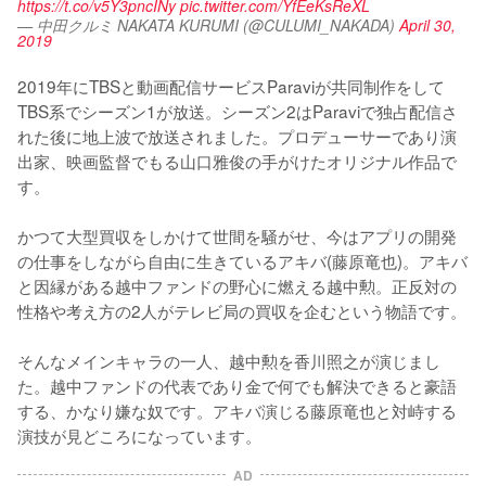
https://t.co/v5Y3pncINy
pic.twitter.com/YfEeKsReXL
— 中田クルミ NAKATA KURUMI (@CULUMI_NAKADA)
April 30,
2019
2019年にTBSと動画配信サービスParaviが共同制作をして
TBS系でシーズン1が放送。シーズン2はParaviで独占配信さ
れた後に地上波で放送されました。プロデューサーであり演
出家、映画監督でもる山口雅俊の手がけたオリジナル作品で
す。

かつて大型買収をしかけて世間を騒がせ、今はアプリの開発
の仕事をしながら自由に生きているアキバ(藤原竜也)。アキバ
と因縁がある越中ファンドの野心に燃える越中勲。正反対の
性格や考え方の2人がテレビ局の買収を企むという物語です。

そんなメインキャラの一人、越中勲を香川照之が演じまし
た。越中ファンドの代表であり金で何でも解決できると豪語
する、かなり嫌な奴です。アキバ演じる藤原竜也と対峙する
演技が見どころになっています。
AD