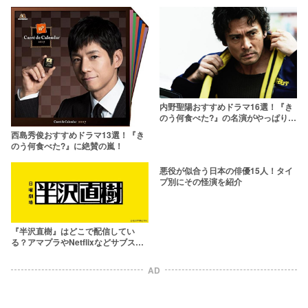
丸』まで】
内野聖陽おすすめドラマ16選！『き
のう何食べた?』の名演がやっぱり凄
い
西島秀俊おすすめドラマ13選！『き
のう何食べた?』に絶賛の嵐！
悪役が似合う日本の俳優15人！タイ
プ別にその怪演を紹介
『半沢直樹』はどこで配信してい
る？アマプラやNetflixなどサブスク
を調査
AD