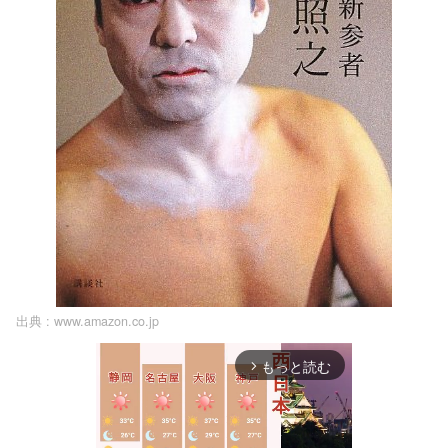
出典 :
www.amazon.co.jp
もっと読む
arrow_forward_ios