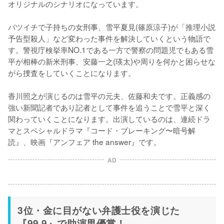
オリジナルのシナリオになっています。

バツイチで子持ちの女刑事、雪平夏見(篠原涼子)が「推理小説
予告型殺人」など変わった事件を解決していくという物語で
す。警視庁検挙率NO.1である一方で警察の問題児でもある雪
平が相棒の新米刑事、安藤一之(瑛太)や周りを何かと困らせな
がら捜査をしていくことになります。

香川照之が演じるのは雪平の元夫、佐藤和夫です。正義感の
強い新聞記者であり記者として事件を追うことで雪平と深く
関わっていくことになります。出演しているのは、連続ドラ
マとスペシャルドラマ『コード・ブレーキング〜暗号解
AD
3位・金に目がない弁護士役を演じた
『99.9』で助演男優賞！