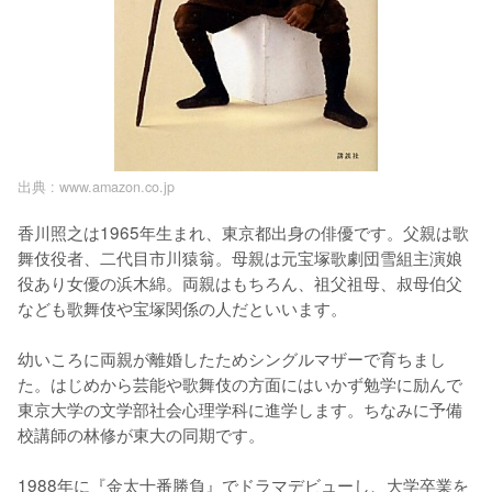
出典 :
www.amazon.co.jp
香川照之は1965年生まれ、東京都出身の俳優です。父親は歌
舞伎役者、二代目市川猿翁。母親は元宝塚歌劇団雪組主演娘
役あり女優の浜木綿。両親はもちろん、祖父祖母、叔母伯父
なども歌舞伎や宝塚関係の人だといいます。

幼いころに両親が離婚したためシングルマザーで育ちまし
た。はじめから芸能や歌舞伎の方面にはいかず勉学に励んで
東京大学の文学部社会心理学科に進学します。ちなみに予備
校講師の林修が東大の同期です。

1988年に『金太十番勝負』でドラマデビューし、大学卒業を