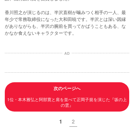
香川照之が演じるのは、半沢直樹が噛みつく相手の一人、最
年少で常務取締役になった大和田暁です。半沢とは深い因縁
がありながらも、半沢の腕前を買ってかばうこともある、な
かなか食えないキャラクターです。
AD
次のページへ
1位・本木雅弘と阿部寛と肩を並べて正岡子規を演じた『坂の上
の雲』
1
2