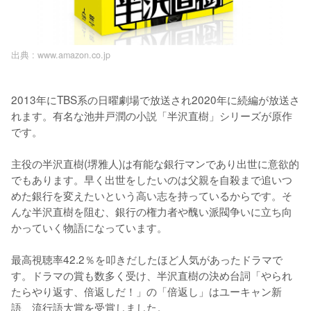
出典 :
www.amazon.co.jp
2013年にTBS系の日曜劇場で放送され2020年に続編が放送さ
れます。有名な池井戸潤の小説「半沢直樹」シリーズが原作
です。

主役の半沢直樹(堺雅人)は有能な銀行マンであり出世に意欲的
でもあります。早く出世をしたいのは父親を自殺まで追いつ
めた銀行を変えたいという高い志を持っているからです。そ
んな半沢直樹を阻む、銀行の権力者や醜い派閥争いに立ち向
かっていく物語になっています。

最高視聴率42.2％を叩きだしたほど人気があったドラマで
す。ドラマの賞も数多く受け、半沢直樹の決め台詞「やられ
たらやり返す、倍返しだ！」の「倍返し」はユーキャン新
語、流行語大賞を受賞しました。
