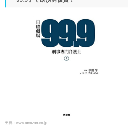
出典 :
www.amazon.co.jp