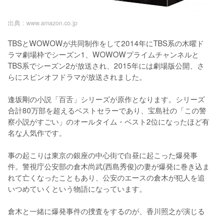
出典 :
www.amazon.co.jp
TBSとWOWOWが共同制作をして2014年にTBS系の木曜ド
ラマ劇場枠でシーズン1、WOWOWプライムチャンネルと
TBS系でシーズン2が放送され、2015年には劇場版公開、さ
らにスピンオフドラマが放送されました。

逢坂剛の小説「百舌」シリーズが原作となります。シリーズ
合計80万部を超えるベストセラーであり、宝島社の「この警
察小説がすごい」のオールタイム・ベスト2位になったほど有
名な人気作です。

事の起こりは東京の銀座の中心街で白昼に起こった爆発事
件。警視庁公安部の倉木尚武(西島秀俊)の妻が爆発に巻き込ま
れて亡くなったこともあり、公安のエースの倉木が犯人を追
いつめていくという物語になっています。

倉木と一緒に爆発事件の捜査をするのが、香川照之が演じる