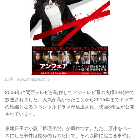
出典 :
www.amazon.co.jp
2006年に関西テレビが制作してフジテレビ系の火曜22時枠で
放送されました。人気が高かったことから2015年までドラマ
の続編となるスペシャルドラマが放送され、映画3作品が公開
されています。

秦建日子の小説『推理小説』が原作です。ただ、原作をベー
スにした事件は始めのものだけで、それ以降に起こる事件は