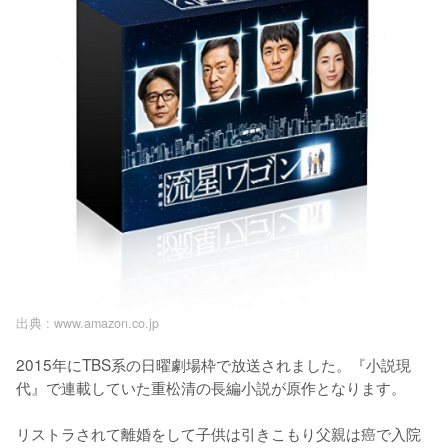
出典 :
www.amazon.co.jp
2015年にTBS系の日曜劇場枠で放送されました。『小説現
代』で連載していた重松清の長編小説が原作となります。

リストラされて離婚をして子供は引きこもり父親は癌で入院