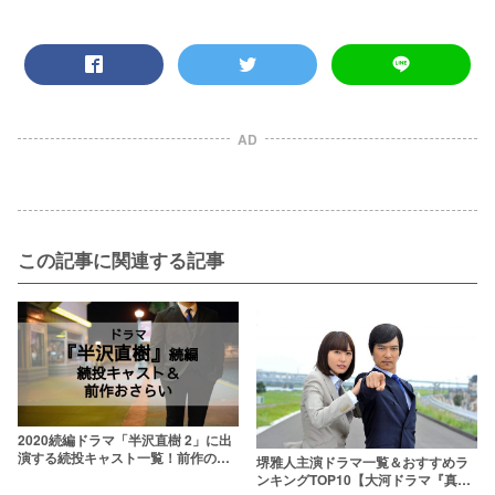
AD
この記事に関連する記事
2020続編ドラマ「半沢直樹 2」に出
演する続投キャスト一覧！前作のラ
堺雅人主演ドラマ一覧＆おすすめラ
ストもおさらい
ンキングTOP10【大河ドラマ『真田