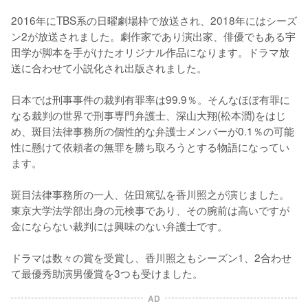
2016年にTBS系の日曜劇場枠で放送され、2018年にはシーズ
ン2が放送されました。劇作家であり演出家、俳優でもある宇
田学が脚本を手がけたオリジナル作品になります。ドラマ放
送に合わせて小説化され出版されました。

日本では刑事事件の裁判有罪率は99.9％。そんなほぼ有罪に
なる裁判の世界で刑事専門弁護士、深山大翔(松本潤)をはじ
め、斑目法律事務所の個性的な弁護士メンバーが0.1％の可能
性に懸けて依頼者の無罪を勝ち取ろうとする物語になってい
ます。

斑目法律事務所の一人、佐田篤弘を香川照之が演じました。
東京大学法学部出身の元検事であり、その腕前は高いですが
金にならない裁判には興味のない弁護士です。

ドラマは数々の賞を受賞し、香川照之もシーズン1、2合わせ
て最優秀助演男優賞を3つも受けました。
AD