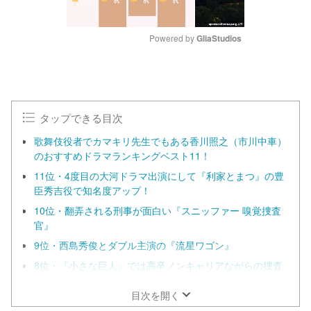
Powered by 
GliaStudios
M
u
t
e
タップできる目次
歌舞伎役者でカマキリ先生でもある香川照之（市川中車）
のおすすめドラマランキングベスト11！
11位・4度目の大河ドラマ出演にして『利家とまつ』の豊
臣秀吉役で知名度アップ！
10位・翻弄される刑事が面白い『スニッファー 嗅覚捜査
官』
9位・西島秀俊とダブル主演の『流星ワゴン』
8位・『小さな巨人』では高卒ノンキャリアながらの捜査
一課長！
目次を開く