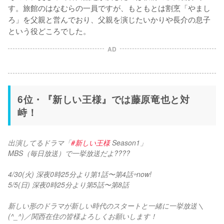
す。旅館のはなむらの一員ですが、もともとは割烹「やまし
ろ」を父親と営んでおり、父親を演じたいかりや長介の息子
という役どころでした。
AD
6位・『新しい王様』では藤原竜也と対
峙！
出演してるドラマ「
#新しい王様
 Season1」
MBS（毎日放送）で一挙放送だよ????
4/30(火) 深夜0時25分より第1話〜第4話⇦now!
5/5(日) 深夜0時25分より第5話〜第8話
新しい形のドラマが新しい時代のスタートと一緒に一挙放送＼
(^_^)／関西在住の皆様よろしくお願いします！