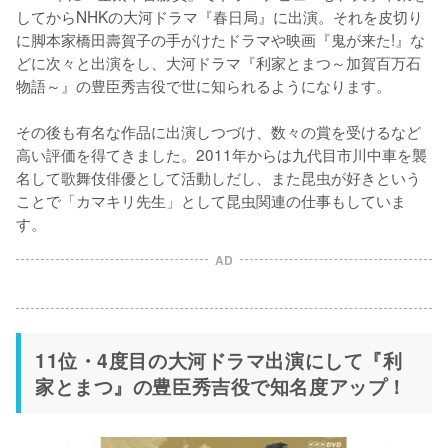
してからNHKの大河ドラマ『春日局』に出演。それを皮切り
に脚本家橋田壽賀子の手がけたドラマや映画『鬼が来た!』な
どに次々と出演をし、大河ドラマ『利家とまつ～加賀百万石
物語～』の豊臣秀吉役で世に知られるようになります。

その後も有名な作品に出演しつづけ、数々の賞を受けるなど
高い評価を得てきました。2011年からは九代目市川中車を襲
名して歌舞伎俳優として活動しだし、また昆虫が好きという
ことで「カマキリ先生」として昆虫関連の仕事もしていま
す。
AD
11位・4度目の大河ドラマ出演にして『利
家とまつ』の豊臣秀吉役で知名度アップ！