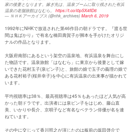
家の後妻となります。嫁ぎ先は、温泉ブームに取り残された有浜
温泉の老舗旅館はなむら。 
https://t.co/i0pSX4flD6
— ＮＨＫアーカイブス (@nhk_archives)
March 6, 2019
1992年にNHKで放送された第46作目の朝ドラです。『渡る世
間は鬼ばかり』で有名な橋田壽賀子が脚本を手がけたオリジ
ナルの作品となります。

大阪府南部にあるという架空の温泉地、有浜温泉を舞台にし
た物語です。温泉旅館「はなむら」に東京から後妻として嫁
いできた花村玉子(泉ピン子)と、旅館の娘で玉子の義理の娘で
ある花村裕子(桜井幸子)を中心に有浜温泉の出来事が描かれて
います。

平均視聴率は38％、最高視聴率は45％もあったほど人気が高
かった朝ドラです。出演者には泉ピン子をはじめ、藤山直
美、いかりや長介、京唄子など有名なベテラン俳優が名を連
ねています。

その中に交じって香川照之が演じたのは板前の坂田啓介で