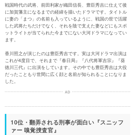
戦国時代の武将、前田利家が織田信長、豊臣秀吉に仕えて後
に加賀藩主になるまでの経緯を描いたドラマです。タイトル
に妻の「まつ」の名前も入っているように、戦国の世で活躍
した武将たちだけでなく、それを陰で支えた妻などにもスポ
ットライトが当てられた今までにない大河ドラマになってい
ます。

香川照之が演じたのは豊臣秀吉です。実は大河ドラマ出演は
これが4度目で、それまで『春日局』『八代将軍吉宗』『葵 
徳川三代』に出演をしています。その中でも豊臣秀吉は大役
だったこともり世間に広く顔と名前が知られることになりま
した。
AD
10位・翻弄される刑事が面白い『スニッフ
ァー 嗅覚捜査官』