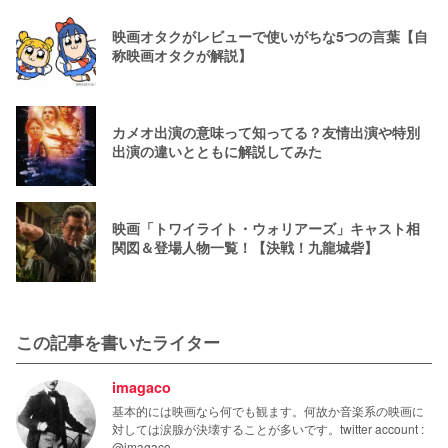
映画オタクがレビューで使いがちな5つの言葉【自
称映画オタクが解説】
カメオ出演の意味って知ってる？友情出演や特別
出演の違いとともに解説してみた
映画「トワイライト・ウォリアーズ」キャスト相
関図＆登場人物一覧！【決戦！九龍城砦】
この記事を書いたライター
imagaco
基本的には映画なら何でも観ます。何故か音楽系の映画に
対しては涙腺が決壊することが多いです。twitter account :
@imagaco