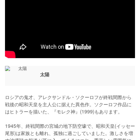
太陽
ロシアの鬼才、アレクサンドル・ソクーロフが終戦間際から
戦後の昭和天皇を主人公に据えた異色作。ソクーロフ作品に
はヒトラーを描いた、『モレク神』(1999)もあります。

1945年、終戦間際の宮城の地下防空壕で、昭和天皇(イッセー
尾形)は家族とも離れ、孤独に過ごしていました。激しさを増