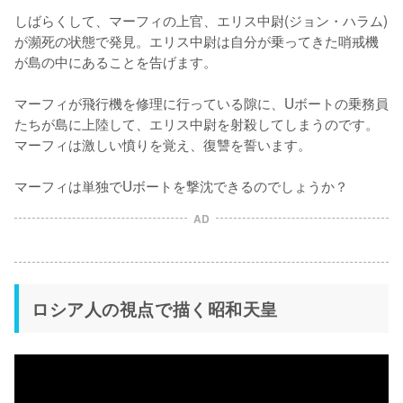
しばらくして、マーフィの上官、エリス中尉(ジョン・ハラム)
が瀕死の状態で発見。エリス中尉は自分が乗ってきた哨戒機
が島の中にあることを告げます。

マーフィが飛行機を修理に行っている隙に、Uボートの乗務員
たちが島に上陸して、エリス中尉を射殺してしまうのです。
マーフィは激しい憤りを覚え、復讐を誓います。

マーフィは単独でUボートを撃沈できるのでしょうか？
AD
ロシア人の視点で描く昭和天皇