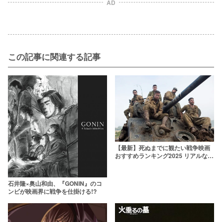
AD
この記事に関連する記事
【最新】死ぬまでに観たい戦争映画
おすすめランキング2025 リアルな実
話や泣ける名作・傑作ぞろい
石井隆×奥山和由、『GONIN』のコ
ンビが映画界に戦争を仕掛ける!?