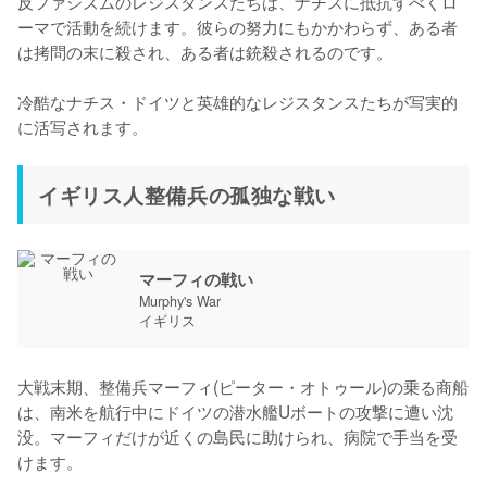
反ファシズムのレジスタンスたちは、ナチスに抵抗すべくロ
ーマで活動を続けます。彼らの努力にもかかわらず、ある者
は拷問の末に殺され、ある者は銃殺されるのです。

冷酷なナチス・ドイツと英雄的なレジスタンスたちが写実的
に活写されます。
イギリス人整備兵の孤独な戦い
マーフィの戦い
Murphy's War
イギリス
大戦末期、整備兵マーフィ(ピーター・オトゥール)の乗る商船
は、南米を航行中にドイツの潜水艦Uボートの攻撃に遭い沈
没。マーフィだけが近くの島民に助けられ、病院で手当を受
けます。
