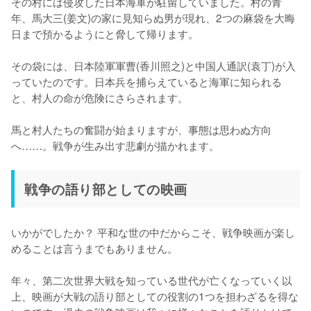
その村には侵攻した日本海軍が駐留していました。村の青
年、馬大三(姜文)の家に見知らぬ男が現れ、2つの麻袋を大晦
日まで預かるようにと脅して帰ります。

その袋には、日本陸軍軍曹(香川照之)と中国人通訳(袁丁)が入
っていたのです。日本兵を捕らえていると海軍に知られる
と、村人の命が危険にさらされます。

馬と村人たちの奮闘が始まりますが、事態は思わぬ方向
へ……。戦争が生み出す悲劇が描かれます。
戦争の語り部としての映画
いかがでしたか？ 平和な世の中だからこそ、戦争映画が楽し
めることは言うまでもありません。

年々、第二次世界大戦を知っている世代が亡くなっていく以
上、映画が大戦の語り部としての役割の1つを担わざるを得な