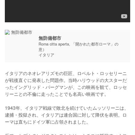
無防備都市
Roma citta aperta, 「開かれた都市ローマ」の
意）
イタリア
イタリアのネオレアリズモの巨匠、ロベルト・ロッセリーニ
が戦後直ぐに発表した問題作。当時ハリウッドの大スターだ
ったイングリッド・バーグマンが、この映画を観て、ロッセ
リーニとの不倫に走ったことでも名高い映画です。

1943年、イタリア戦線で敗北を続けていたムッソリーニは、
逮捕・投獄され、イタリアは連合国に対して降伏を表明。ロ
ーマは直ちにドイツ軍に占領されました。
