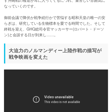
す沖縄戦の報道が耳に入ってくるにつれ、重苦しい雰囲気に
なっていくのです。

御前会議で降伏か戦争続行かで苦悩する昭和天皇の唯一の安
らぎは、研究している生物標本を愛でる時間でした。そして
終戦を迎え、GHQ総司令官マッカーサー(ロバート・ドーソ
ン)と会談する日が到来し……。
大迫力のノルマンディー上陸作戦の描写が
戦争映画を変えた