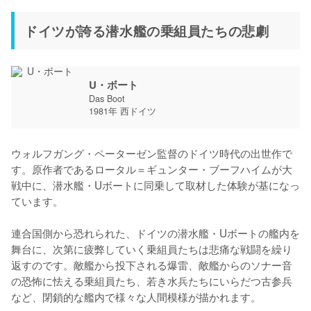
ドイツが誇る潜水艦の乗組員たちの悲劇
U・ボート
Das Boot
1981年 西ドイツ
ウォルフガング・ペーターゼン監督のドイツ時代の出世作で
す。原作者であるロータル＝ギュンター・ブーフハイムが大
戦中に、潜水艦・Uボートに同乗して取材した体験が基になっ
ています。

連合国側から恐れられた、ドイツの潜水艦・Uボートの艦内を
舞台に、次第に疲弊していく乗組員たちは悲痛な戦闘を繰り
返すのです。敵艦から投下される爆雷、敵艦からのソナー音
の恐怖に怯える乗組員たち、若き水兵たちにいらだつ古参兵
など、閉鎖的な艦内で様々な人間模様が描かれます。
