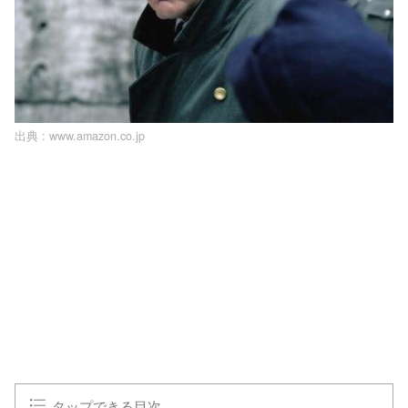
出典 :
www.amazon.co.jp
L
o
/
U
a
n
d
m
e
u
d
t
:
e
1
0
0
.
0
0
%
タップできる目次