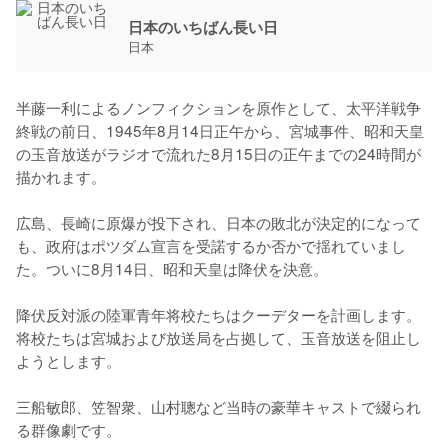
日本のいちばん長い日
日本
半藤一利によるノンフィクションを原作として、太平洋戦争
終戦の前日、1945年8月14日正午から、宮城事件、昭和天皇
の玉音放送がラジオで流れた8月15日の正午までの24時間が
描かれます。

広島、長崎に原爆が投下され、日本の敗北が決定的になって
も、政府はポツダム宣言を受諾するか否かで揺れていまし
た。ついに8月14日、昭和天皇は降伏を決意。

降伏反対派の陸軍青年将校たちはクーデターを計画します。
将校たちは宮城および放送局を占拠して、玉音放送を阻止し
ようとします。

三船敏郎、笠智衆、山村聰など当時の豪華キャストで綴られ
る群像劇です。