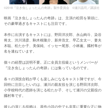
©2018『泣き虫しょったんの奇跡』製作委員会 ©瀬川晶司／講談社
映画『泣き虫しょったんの奇跡』は、主演の松田を筆頭に、
その豪華過ぎるキャストにも注目です。

本作に出演するキャストには、野田洋次郎、永山絢斗、染谷
将太、渋川清彦、駒木根隆介、新井浩文、早乙女太一、妻夫
木聡、松たか子、美保純、イッセー尾形、小林薫、國村隼が
名を連ねています。

個々の経歴は説明不要。正に全員主役級というメンバーが
『泣き虫しょったんの奇跡』には集っているのです。

各々の演技合戦が早くも楽しみになるキャスト陣ですが、今
回特に注目したいのは、瀬川の親友役を演じる野田洋次郎、
小学校時代の恩師を演じる松たか子、そして瀬川の父親役の
國村隼です。

彼らの演じる役柄は、原作小説の中でも非常に重要な正に物