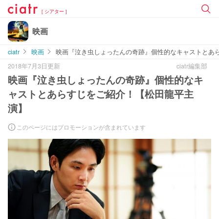
[ シアター ]
映画
ciatr
映画
映画『泣き虫しょったんの奇跡』個性的なキャストとあ
2018年7月3日更新
ciatr編集部
映画『泣き虫しょったんの奇跡』個性的なキ
ャストとあらすじをご紹介！【松田龍平主
演】
このページにはプロモーションが含まれています