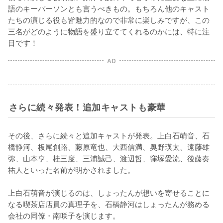
語のキーパーソンとも言うべきもの。もちろん他のキャスト
たちの演じる役も皆魅力的なので非常に楽しみですが、この
三名がどのように物語を盛り立ててくれるのかには、特に注
目です！
AD
さらに続々発表！追加キャストも豪華
その後、さらに続々と追加キャストが発表。上白石萌音、石
橋静河、板尾創路、藤原竜也、大西信満、奥野瑛太、遠藤雄
弥、山本亨、桂三度、三浦誠己、渡辺哲、窪塚愛流、後藤奏
祐人といった名前が明かされました。

上白石萌音が演じるのは、しょったんが想いを寄せることに
なる喫茶店店員の真理子を、石橋静河はしょったんが務める
会社の同僚・南咲子を演じます。
