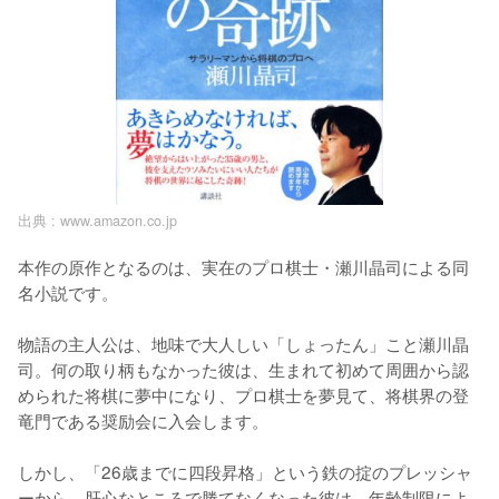
出典 :
www.amazon.co.jp
本作の原作となるのは、実在のプロ棋士・瀬川晶司による同
名小説です。

物語の主人公は、地味で大人しい「しょったん」こと瀬川晶
司。何の取り柄もなかった彼は、生まれて初めて周囲から認
められた将棋に夢中になり、プロ棋士を夢見て、将棋界の登
竜門である奨励会に入会します。

しかし、「26歳までに四段昇格」という鉄の掟のプレッシャ
ーから、肝心なところで勝てなくなった彼は、年齢制限によ