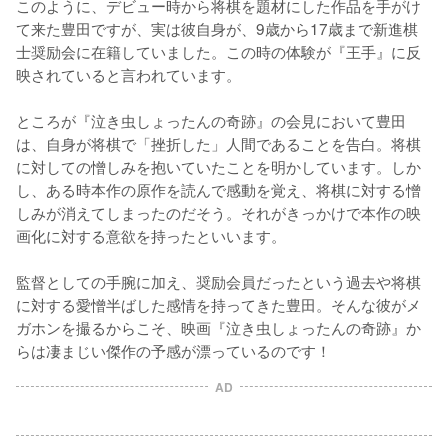
このように、デビュー時から将棋を題材にした作品を手がけ
て来た豊田ですが、実は彼自身が、9歳から17歳まで新進棋
士奨励会に在籍していました。この時の体験が『王手』に反
映されていると言われています。

ところが『泣き虫しょったんの奇跡』の会見において豊田
は、自身が将棋で「挫折した」人間であることを告白。将棋
に対しての憎しみを抱いていたことを明かしています。しか
し、ある時本作の原作を読んで感動を覚え、将棋に対する憎
しみが消えてしまったのだそう。それがきっかけで本作の映
画化に対する意欲を持ったといいます。

監督としての手腕に加え、奨励会員だったという過去や将棋
に対する愛憎半ばした感情を持ってきた豊田。そんな彼がメ
ガホンを撮るからこそ、映画『泣き虫しょったんの奇跡』か
らは凄まじい傑作の予感が漂っているのです！
AD