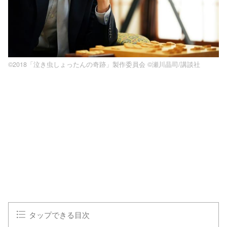
©2018「泣き虫しょったんの奇跡」製作委員会 ©瀬川晶司/講談社
タップできる目次