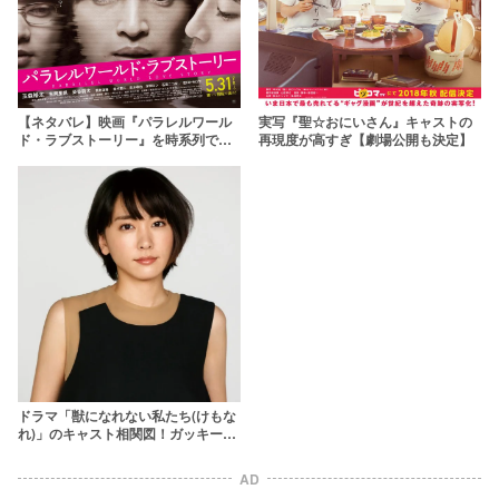
【ネタバレ】映画『パラレルワール
実写『聖☆おにいさん』キャストの
ド・ラブストーリー』を時系列で解
再現度が高すぎ【劇場公開も決定】
説&キャスト一覧
ドラマ「獣になれない私たち(けもな
れ)」のキャスト相関図！ガッキーと
松田龍平が共演
AD