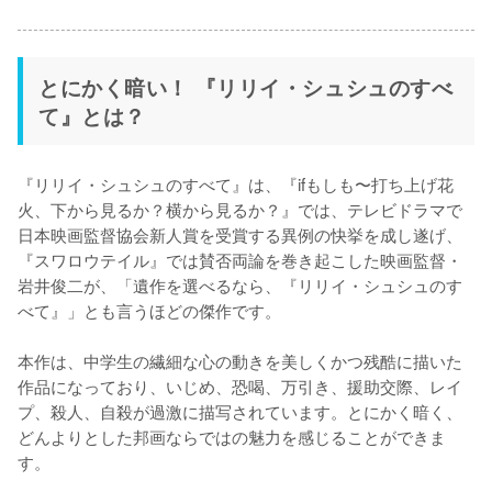
とにかく暗い！ 『リリイ・シュシュのすべ
て』とは？
『リリイ・シュシュのすべて』は、『ifもしも〜打ち上げ花
火、下から見るか？横から見るか？』では、テレビドラマで
日本映画監督協会新人賞を受賞する異例の快挙を成し遂げ、
『スワロウテイル』では賛否両論を巻き起こした映画監督・
岩井俊二が、「遺作を選べるなら、『リリイ・シュシュのす
べて』」とも言うほどの傑作です。

本作は、中学生の繊細な心の動きを美しくかつ残酷に描いた
作品になっており、いじめ、恐喝、万引き、援助交際、レイ
プ、殺人、自殺が過激に描写されています。とにかく暗く、
どんよりとした邦画ならではの魅力を感じることができま
す。
