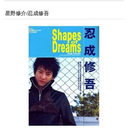
星野修介/忍成修吾