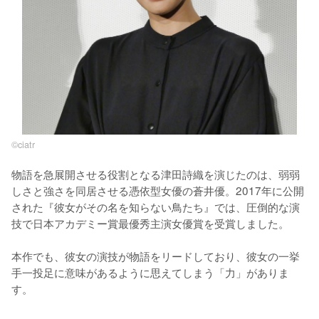
©️ciatr
物語を急展開させる役割となる津田詩織を演じたのは、弱弱
しさと強さを同居させる憑依型女優の蒼井優。2017年に公開
された『彼女がその名を知らない鳥たち』では、圧倒的な演
技で日本アカデミー賞最優秀主演女優賞を受賞しました。

本作でも、彼女の演技が物語をリードしており、彼女の一挙
手一投足に意味があるように思えてしまう「力」がありま
す。