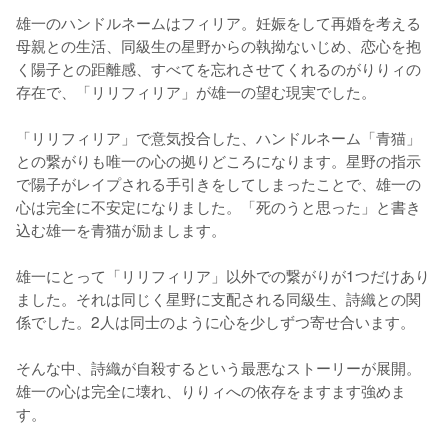
雄一のハンドルネームはフィリア。妊娠をして再婚を考える
母親との生活、同級生の星野からの執拗ないじめ、恋心を抱
く陽子との距離感、すべてを忘れさせてくれるのがりりィの
存在で、「リリフィリア」が雄一の望む現実でした。

「リリフィリア」で意気投合した、ハンドルネーム「青猫」
との繋がりも唯一の心の拠りどころになります。星野の指示
で陽子がレイプされる手引きをしてしまったことで、雄一の
心は完全に不安定になりました。「死のうと思った」と書き
込む雄一を青猫が励まします。

雄一にとって「リリフィリア」以外での繋がりが1つだけあり
ました。それは同じく星野に支配される同級生、詩織との関
係でした。2人は同士のように心を少しずつ寄せ合います。

そんな中、詩織が自殺するという最悪なストーリーが展開。
雄一の心は完全に壊れ、りりィへの依存をますます強めま
す。
