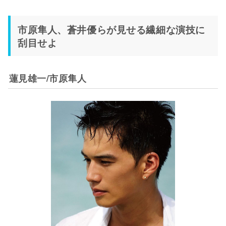
市原隼人、蒼井優らが見せる繊細な演技に
刮目せよ
蓮見雄一/市原隼人