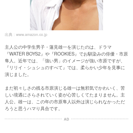
出典 :
www.amazon.co.jp
主人公の中学生男子・蓮見雄一を演じたのは、ドラマ
『WATER BOYS2』や『ROOKIES』でお馴染みの俳優・市原
隼人。近年では、「強い男」のイメージが強い市原ですが、
『リリイ・シュシュのすべて』では、柔らかい少年を見事に
演じました。

まだ初々しさの残る市原演じる雄一は無邪気でかわいく、苦
しい境遇にさらされていく姿が心苦しくてたまりません。主
人公。雄一は、この年の市原隼人以外は演じられなかっただ
ろうと思うハマり具合です。
AD