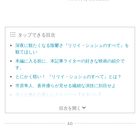
M
u
t
e
タップできる目次
深夜に観たくなる陰鬱さ『リリイ・シュシュのすべて』を
観てほしい
本編に入る前に、本記事ライターの好きな映画の紹介で
す。
とにかく暗い！ 『リリイ・シュシュのすべて』とは？
市原隼人、蒼井優らが見せる繊細な演技に刮目せよ
淡々と進む心苦しいストーリー【ネタバレ】
目次を開く
AD