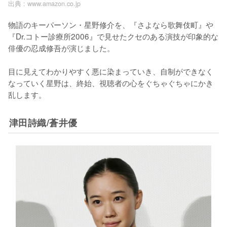
出典 :
www.amazon.co.jp
物語のキーパーソン・星野修介を、『さよなら歌舞伎町』や
『Dr.コトー診療所2006』で見せたクセのある演技が印象的な
俳優の忍成修吾が演じました。

目に見えてわかりやすく悪に染まっていき、自制ができなく
なっていく星野は、終始、視聴者の心をぐちゃぐちゃにかき
乱します。
津田詩織/蒼井優