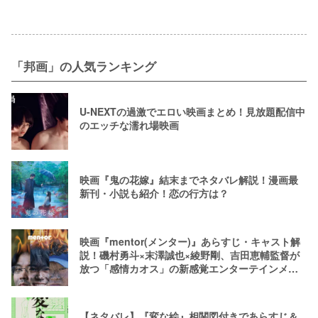
「邦画」の人気ランキング
U-NEXTの過激でエロい映画まとめ！見放題配信中
のエッチな濡れ場映画
映画『鬼の花嫁』結末までネタバレ解説！漫画最
新刊・小説も紹介！恋の行方は？
映画『mentor(メンター)』あらすじ・キャスト解
説！磯村勇斗×末澤誠也×綾野剛、吉田恵輔監督が
放つ「感情カオス」の新感覚エンターテインメン
ト
【ネタバレ】『変な絵』相関図付きであらすじ＆