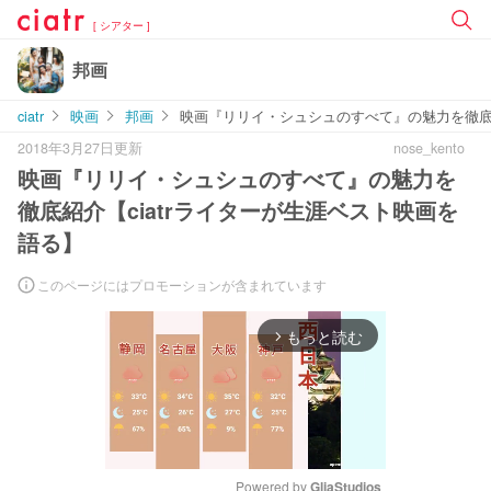
[ シアター ]
邦画
ciatr
映画
邦画
映画『リリイ・シュシュのすべて』の魅力を徹底紹
2018年3月27日更新
nose_kento
映画『リリイ・シュシュのすべて』の魅力を
徹底紹介【ciatrライターが生涯ベスト映画を
語る】
このページにはプロモーションが含まれています
もっと読む
arrow_forward_ios
Powered by 
GliaStudios