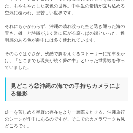
た、もやもやとした灰色の世界。中学生の鬱憤が立ち込める
空気に覆われ、息苦しい世界です。

それにもかかわらず、沖縄の晴れ渡った空と透き通った海の
青さ、雄一と詩織が歩く道に広がる原っぱの緑といった、透
明感のある色が劇中には多く使われています。

そのちぐはぐさが、残酷で胸をえぐるストーリーに拍車をか
け、「どこまでも現実が続く夢の中」といった世界観を作っ
ていました。
見どころ②沖縄の海での手持ちカメラによ
る撮影
雄一を苦しめる星野の存在をより一層際立たせる、沖縄旅行
のシーンが作中にあるのですが、そこでのカメラワークも見
どころです。
