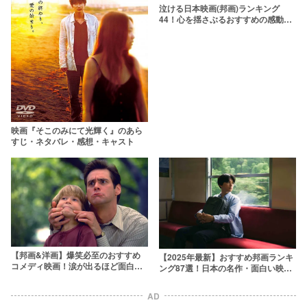
泣ける日本映画(邦画)ランキング
44！心を揺さぶるおすすめの感動作
を厳選
映画『そこのみにて光輝く』のあら
すじ・ネタバレ・感想・キャスト
【邦画&洋画】爆笑必至のおすすめ
【2025年最新】おすすめ邦画ランキ
コメディ映画！涙が出るほど面白い
ング87選！日本の名作・面白い映画
人気作をランキングで紹介
を厳選
AD