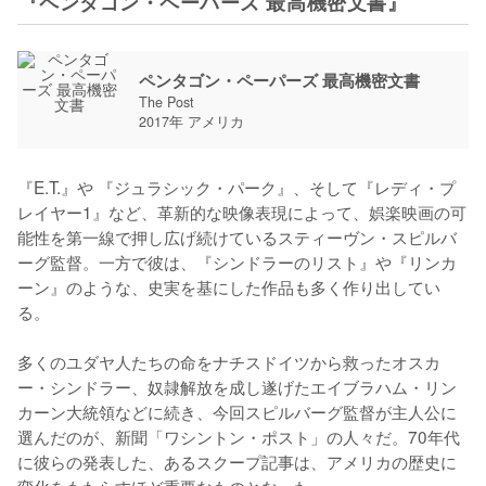
『ペンタゴン・ペーパーズ 最高機密文書』
ペンタゴン・ペーパーズ 最高機密文書
The Post
2017年 アメリカ
『E.T.』や 『ジュラシック・パーク』、そして『レディ・プ
レイヤー1』など、革新的な映像表現によって、娯楽映画の可
能性を第一線で押し広げ続けているスティーヴン・スピルバ
ーグ監督。一方で彼は、『シンドラーのリスト』や『リンカ
ーン』のような、史実を基にした作品も多く作り出してい
る。

多くのユダヤ人たちの命をナチスドイツから救ったオスカ
ー・シンドラー、奴隷解放を成し遂げたエイブラハム・リン
カーン大統領などに続き、今回スピルバーグ監督が主人公に
選んだのが、新聞「ワシントン・ポスト」の人々だ。70年代
に彼らの発表した、あるスクープ記事は、アメリカの歴史に