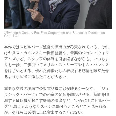
©Twentieth Century Fox Film Corporation and Storyteller Distribution
Co., LLC.
本作ではスピルバーグ監督の演出力が称賛されている。それ
はヤヌス・カミンスキー撮影監督や、音楽のジョン・ウィリ
アムズなど、スタッフの体制を引き継ぎながらも、いつもよ
りも一歩、二歩引いてメリル・ストリープやトム・ハンクス
をはじめとする、優れた俳優たちの表現する感情を際立たせ
るような演出に徹したことが大きい。

重要な交渉の場面で公衆電話機に顔が映るシーンや、『ジュ
ラシック・パーク』での恐竜の足音を想起させる、新聞を印
刷する輪転機が起こす振動の演出など、“いかにもスピルバー
グ”と思えるようなサスペンス部分もところどころ見られる
が、それらは必要以上に突出することはない。
