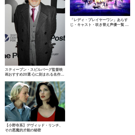
「レディ・プレイヤーワン」あらす
じ・キャスト・吹き替え声優一覧 個
性豊かな俳優陣が集結
スティーブン・スピルバーグ監督映
画おすすめ20選 心に刻まれる名作だ
らけ！
【小野寺系】デヴィッド・リンチ、
その悪魔的才能の秘密