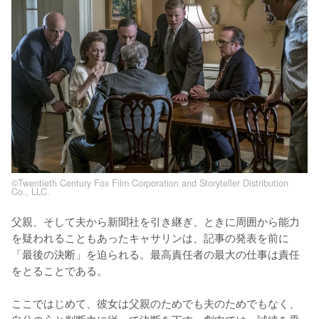
©Twentieth Century Fox Film Corporation and Storyteller Distribution
Co., LLC.
父親、そして夫から新聞社を引き継ぎ、ときに周囲から能力
を疑われることもあったキャサリンは、記事の発表を前に
「最後の決断」を迫られる。最高責任者の最大の仕事は責任
をとることである。

ここではじめて、彼女は父親のためでも夫のためでもなく、
自分の心と判断力に従って決断を下す。劇中では、試練を乗