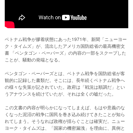
ベトナム戦争が膠着状態にあった1971年、新聞「ニューヨー
ク・タイムズ」が、流出したアメリカ国防総省の最高機密文
書 「ペンタゴン・ペーパーズ」の内容の一部をスクープした
ことが、騒動の発端となる。

ペンタゴン・ペーパーズとは、ベトナム戦争を国防総省が客
観的に記録した書類だ。そこには、長年続くベトナム戦争へ
の様々な失策が記されていた。政府は「戦況は順調だ」とい
うアナウンスを続けていたが、それは全くの嘘だった。

この文書の内容が明らかになってしまえば、もはや意義のな
くなった泥沼の戦争に国民を巻き込み続けてきたことが知ら
れてしまう。そうなれば政権が揺らぐことは確実だ。ニュー
ヨーク・タイムズは、「国家の機密漏洩」を理由に、異例と