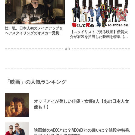
辻一弘、日本人初のメイクアップ＆
【スタイリストで見る映画】伊賀大
ヘアスタイリングのオスカー受賞者
介が衣装を担当した映画を特集【ア
に迫る８つのこと
ニメも実写も】
AD
「映画」の人気ランキング
オッドアイが美しい俳優・女優8人【あの日本人女
優も！】
映画館の4DXとは？MX4Dとの違いは？値段や特殊