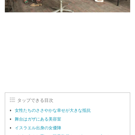
L
o
/
U
a
n
d
m
e
u
d
t
:
e
1
0
0
.
0
0
%
タップできる目次
女性たちのささやかな幸せが大きな抵抗
舞台はガザにある美容室
イスラエル出身の女優陣