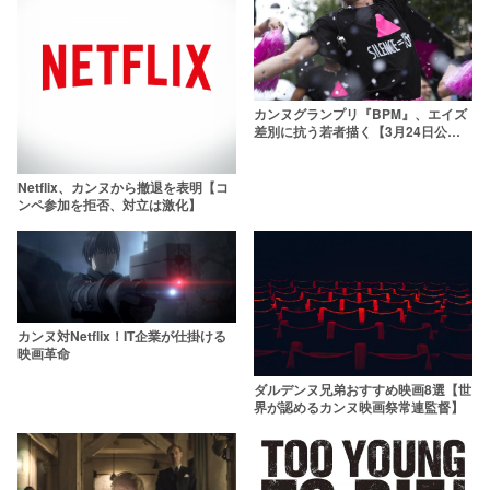
カンヌグランプリ『BPM』、エイズ
差別に抗う若者描く【3月24日公
開】
Netflix、カンヌから撤退を表明【コ
ンペ参加を拒否、対立は激化】
カンヌ対Netflix！IT企業が仕掛ける
映画革命
ダルデンヌ兄弟おすすめ映画8選【世
界が認めるカンヌ映画祭常連監督】