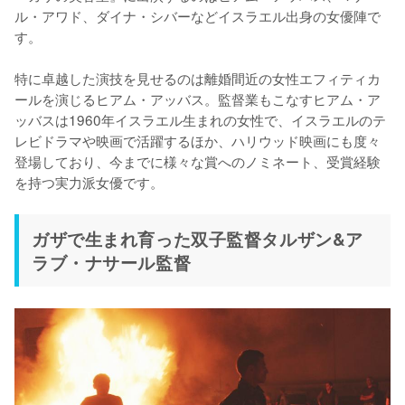
ル・アワド、ダイナ・シバーなどイスラエル出身の女優陣で
す。

特に卓越した演技を見せるのは離婚間近の女性エフィティカ
ールを演じるヒアム・アッバス。監督業もこなすヒアム・ア
ッバスは1960年イスラエル生まれの女性で、イスラエルのテ
レビドラマや映画で活躍するほか、ハリウッド映画にも度々
登場しており、今までに様々な賞へのノミネート、受賞経験
ガザで生まれ育った双子監督タルザン&ア
ラブ・ナサール監督