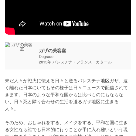
ガザの美容室
Degrade
2015年 パレスチナ・フランス・カタール
未だ人々が戦火に怯える日々と送るパレスチナ地区ガザ。遠
く離れた日本にいてもその様子は日々ニュースで配信されて
きます。日本のような平和な国からは比べものにもならな
い、日々死と隣り合わせの生活を送るガザ地区に生きる
人々。

そのため、おしゃれをする、メイクをする、平和な国に生き
る女性なら誰でも日常的に行うことが手に入れ難いという現