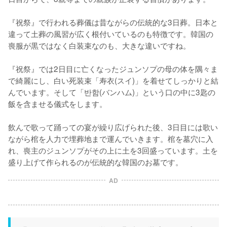
『祝祭』で行われる葬儀は昔ながらの伝統的な3日葬。日本と
違って土葬の風習が広く根付いているのも特徴です。韓国の
喪服が黒ではなく白装束なのも、大きな違いですね。

『祝祭』では2日目に亡くなったジュンソプの母の体を隅々ま
で綺麗にし、白い死装束「寿衣(スイ)」を着せてしっかりと結
んでいます。そして「반함(バンハム)」という口の中に3匙の
飯を含ませる儀式をします。

飲んで歌って踊っての宴が繰り広げられた後、3日目には歌い
ながら棺を人力で埋葬地まで運んでいきます。棺を墓穴に入
れ、喪主のジュンソプがその上に土を3回盛っています。土を
盛り上げて作られるのが伝統的な韓国のお墓です。
AD