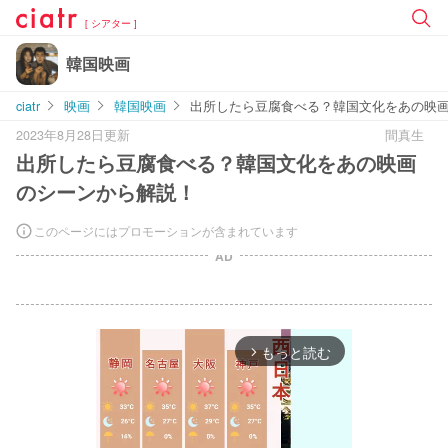
[ シアター ]
韓国映画
ciatr
映画
韓国映画
出所したら豆腐食べる？韓国文化をあの映
2023年8月28日更新
間真生
出所したら豆腐食べる？韓国文化をあの映画
のシーンから解説！
このページにはプロモーションが含まれています
AD
もっと読む
arrow_forward_ios