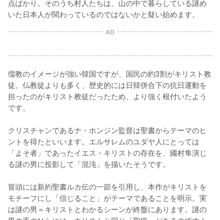
点ばかり。そのうち村人たちは、山の中で暮らしている謎め
いた日本人が関わっているのではないかと疑い始めます。
AD
儒教のイメージが強い韓国ですが、国民の約3割がキリスト教
徒。仏教徒よりも多く、歴史的には日韓併合下の抗日運動を
担ったのがキリスト教徒だったため、より強く根付いたよう
です。

クリスチャンであるナ・ホンジン監督は聖書からテーマのヒ
ントを得たといいます。エルサレムのユダヤ人にとっては
「よそ者」であったイエス・キリストの存在を、國村隼演じ
る謎の男に投影して「混沌」を描いたそうです。

冒頭には新約聖書ルカ伝の一節を引用し、本作がキリストを
モチーフにし「信じること」がテーマであることを明示。実
は謎の男＝キリストとわかるシーンが終盤にあります。謎の
男の手のひらには、キリストと同じ「聖痕」があるのです！