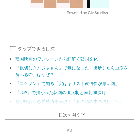
Powered by 
GliaStudios
M
u
t
e
タップできる目次
韓国映画のワンシーンから紐解く韓国文化
『親切なクムジャさん』で気になった「出所したら豆腐を
食べるの」はなぜ？
『コクソン』で知る「実はキリスト教信仰が厚い国」
『JSA』で描かれた韓国の徴兵制と南北38度線
雨が微妙な恋愛感情を表現！『私の頭の中の消しゴム』
目次を開く
AD