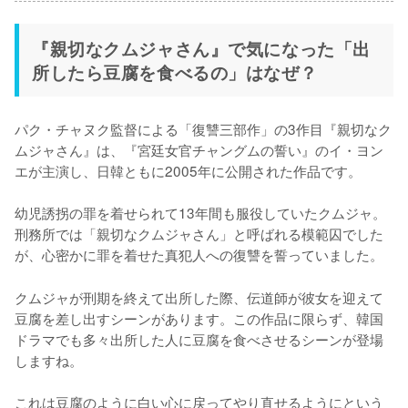
『親切なクムジャさん』で気になった「出
所したら豆腐を食べるの」はなぜ？
パク・チャヌク監督による「復讐三部作」の3作目『親切なク
ムジャさん』は、『宮廷女官チャングムの誓い』のイ・ヨン
エが主演し、日韓ともに2005年に公開された作品です。

幼児誘拐の罪を着せられて13年間も服役していたクムジャ。
刑務所では「親切なクムジャさん」と呼ばれる模範囚でした
が、心密かに罪を着せた真犯人への復讐を誓っていました。
クムジャが刑期を終えて出所した際、伝道師が彼女を迎えて
豆腐を差し出すシーンがあります。この作品に限らず、韓国
ドラマでも多々出所した人に豆腐を食べさせるシーンが登場
しますね。

これは豆腐のように白い心に戻ってやり直せるようにという