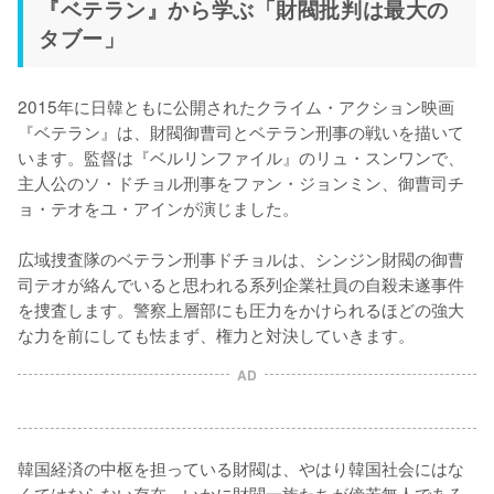
『ベテラン』から学ぶ「財閥批判は最大の
タブー」
2015年に日韓ともに公開されたクライム・アクション映画
『ベテラン』は、財閥御曹司とベテラン刑事の戦いを描いて
います。監督は『ベルリンファイル』のリュ・スンワンで、
主人公のソ・ドチョル刑事をファン・ジョンミン、御曹司チ
ョ・テオをユ・アインが演じました。

広域捜査隊のベテラン刑事ドチョルは、シンジン財閥の御曹
司テオが絡んでいると思われる系列企業社員の自殺未遂事件
を捜査します。警察上層部にも圧力をかけられるほどの強大
な力を前にしても怯まず、権力と対決していきます。
AD
韓国経済の中枢を担っている財閥は、やはり韓国社会にはな
くてはならない存在。いかに財閥一族たちが傍若無人であろ