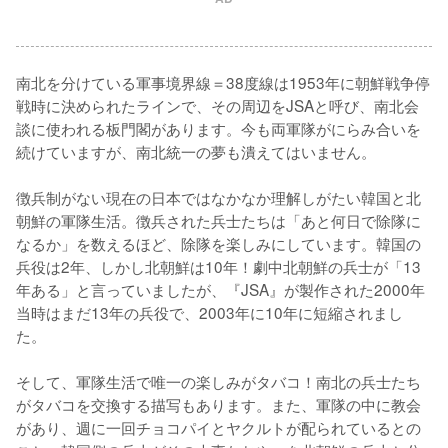
南北を分けている軍事境界線＝38度線は1953年に朝鮮戦争停
戦時に決められたラインで、その周辺をJSAと呼び、南北会
談に使われる板門閣があります。今も両軍隊がにらみ合いを
続けていますが、南北統一の夢も潰えてはいません。

徴兵制がない現在の日本ではなかなか理解しがたい韓国と北
朝鮮の軍隊生活。徴兵された兵士たちは「あと何日で除隊に
なるか」を数えるほど、除隊を楽しみにしています。韓国の
兵役は2年、しかし北朝鮮は10年！劇中北朝鮮の兵士が「13
年ある」と言っていましたが、『JSA』が製作された2000年
当時はまだ13年の兵役で、2003年に10年に短縮されまし
た。

そして、軍隊生活で唯一の楽しみがタバコ！南北の兵士たち
がタバコを交換する描写もあります。また、軍隊の中に教会
があり、週に一回チョコパイとヤクルトが配られているとの