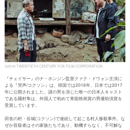
©2016 TWENTIETH CENTURY FOX FILM CORPORATION
『チェイサー』のナ・ホンジン監督クァク・ドウォン主演に
よる『哭声/コクソン』は、韓国では2016年、日本では2017
年に公開されました。謎の男を演じた唯一の日本人キャスト
である國村隼は、外国人で初めて青龍映画賞の男優助演賞を
受賞しています。

田舎の村・谷城(コクソン)で連続して起こる村人惨殺事件。な
ぜか容疑者はその家族たちであり、動機すらなく、不可解な