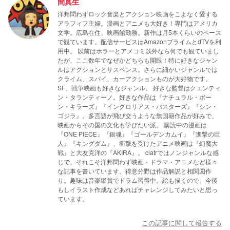
間真生
洋邦問わずロック音楽とアクション映画をこよなく愛する
アラフィフ主婦。漫画とアニメも大好き！専門はアメリカ
文学。広島在住、映画館勤務。新作は月5本くらいのペース
で観ています。配信サービスはAmazonプライムとdTVを利
用中。 以前はホラーとアメコミ以外なら何でも観ていまし
たが、ここ数年でなぜかどちらも開眼！特に好きなジャン
ルはアクションとサスペンス。さらに細かいジャンルでは
クライム、スパイ、カーアクションものが大好物です。
SF、戦争映画も好きなジャンル。 好きな監督はクエンティ
ン・タランティーノ。好きな作品は『ナチュラル・ボー
ン・キラーズ』『イングロリアス・バスターズ』『シン・
ゴジラ』。多言語が飛び交うような無国籍作品が好みで、
映画からその国の文化も学びたい派。 購読中の漫画は
『ONE PIECE』『銀魂』『ゴールデンカムイ』『進撃の巨
人』『キングダム』、衝撃を受けたアニメ映画は『幻魔大
戦』と大友克洋の『AKIRA』。 ciatrではノンジャンルな感
じで、それこそ洋邦問わず映画・ドラマ・アニメなど様々
な記事を書いています。得意分野は作品解説と相関図作
り。趣味は音楽鑑賞でドラム習得中。絵も描くので、今後
もしイラスト作成などあればチャレンジしてみたいと思っ
ています。
この記事に関して報告する