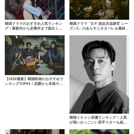
韓国ドラマのおすすめ人気ランキン
韓国ドラマ「D.P. 脱走兵追跡官 シー
グ！最新作から定番作まで面白くて
ズン2」のあらすじネタバレを最終回
ハマる韓ドラを厳選【2026年】
まで！ラストの考察やニーナの解説
も
【2026最新】韓国映画のおすすめラ
ンキングTOP84！恋愛から本格サス
ペンスまで傑作ぞろい
韓国イケメン俳優ランキング！人気
が高いかっこいい若手スターも紹介
【2025年最新】