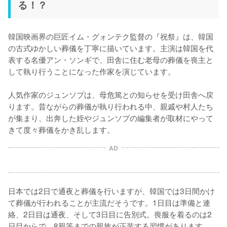
る！？
韓国映画界の巨匠イム・グォンテク監督の『祝祭』は、韓国
の古式ゆかしい葬儀を丁寧に描いています。主演は韓国を代
表する名優アン・ソンギで、田舎に住む老母の葬儀を喪主と
して執り行うことになった作家を演じています。

人気作家のジュンソプは、母危篤との知らせを受け田舎へ戻
ります。昔ながらの葬儀が執り行われる中、親戚や村人たち
が集まり、出奔した姪やジュンソプの編集者が取材にやって
きて度々葬儀をかき乱します。
AD
日本では2日で通夜と葬儀を行いますが、韓国では3日間かけ
て葬儀が行われることが主流だそうです。1日目は準備と連
絡、2日目は通夜、そして3日目に告別式。喪服を着るのは2
日目からで、8親等までの親族が正装する習慣があります。
