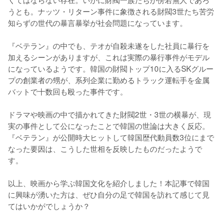
うとも。ナッツ・リターン事件に象徴される財閥3世たち苦労
知らずの世代の暴言暴挙が社会問題になっています。

『ベテラン』の中でも、テオが自殺未遂をした社員に暴行を
加えるシーンがありますが、これは実際の暴行事件がモデル
になっているようです。韓国の財閥トップ10に入るSKグルー
プの創業者の甥が、系列企業に勤めるトラック運転手を金属
バットで十数回も殴った事件です。

ドラマや映画の中で描かれてきた財閥2世・3世の横暴が、現
実の事件として公になったことで韓国の世論は大きく反応。
『ベテラン』が公開時大ヒットして韓国歴代動員数3位にまで
なった要因は、こうした世相を反映したものだったようで
す。

以上、映画から学ぶ韓国文化を紹介しました！本記事で韓国
に興味が湧いた方は、ぜひ自分の足で韓国を訪れて感じて見
てはいかがでしょうか？