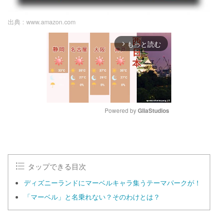
出典 :
www.amazon.com
もっと読む
arrow_forward_ios
Powered by 
GliaStudios
M
u
t
e
タップできる目次
ディズニーランドにマーベルキャラ集うテーマパークが！
「マーベル」と名乗れない？そのわけとは？