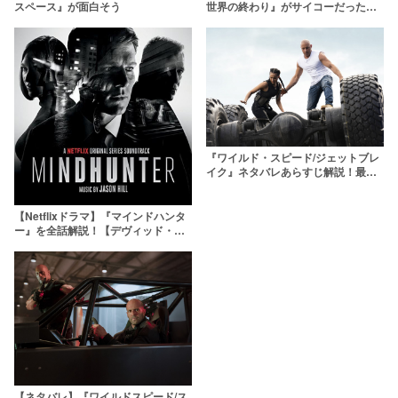
スペース』が面白そう
世界の終わり』がサイコーだった件
【ネタバレ注意】
『ワイルド・スピード/ジェットブレ
イク』ネタバレあらすじ解説！最後
の青い車は誰？【ワイスピ9作目】
【Netflixドラマ】『マインドハンタ
ー』を全話解説！【デヴィッド・フ
ィンチャーも監督】
【ネタバレ】『ワイルドスピード/ス