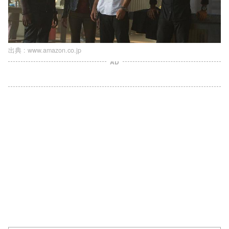
出典 :
www.amazon.co.jp
AD
L
o
/
U
a
n
d
m
e
u
d
t
:
e
1
0
0
.
0
0
%