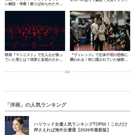
レ解説・考察！散りばめられたサブ
ン2人が迎える衝撃のラスト
リミナル効果やラストシーンの意味
は？
映画『マシニスト』で主人公が負っ
『ヴィレッジ』で正体不明の恐怖に
ていた罪とは？現実と妄想のさかい
襲われる！村に隠されていた秘密と
目を解説【ネタバレ】
は？【考察・解説】
AD
「洋画」の人気ランキング
ハリウッド女優人気ランキングTOP50！これだけ
押さえれば海外女優通【2026年最新版】