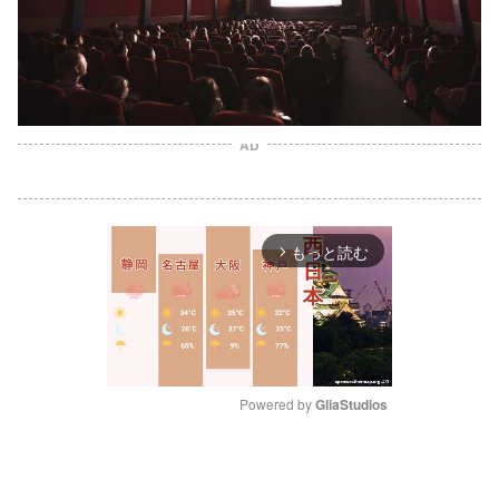
AD
もっと読む
arrow_forward_ios
Powered by 
GliaStudios
M
u
t