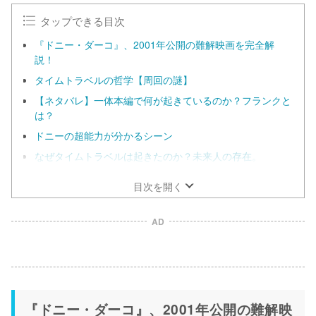
e
タップできる目次
『ドニー・ダーコ』、2001年公開の難解映画を完全解
説！
タイムトラベルの哲学【周回の謎】
【ネタバレ】一体本編で何が起きているのか？フランクと
は？
ドニーの超能力が分かるシーン
なぜタイムトラベルは起きたのか？未来人の存在。
目次を開く
AD
『ドニー・ダーコ』、2001年公開の難解映