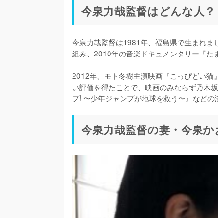
今泉力哉監督はどんな人？
今泉力哉監督は1981年、福島県で生まれ
組み、2010年の音楽ドキュメンタリー『た
2012年、モト冬樹主演映画『こっぴどい
い評価を得たことで、映画のみならず乃木坂
プ! 〜少年ジャンプが地球を救う〜』など
今泉力哉監督の妻・今泉か