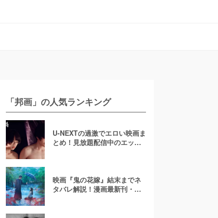
「邦画」の人気ランキング
U-NEXTの過激でエロい映画ま
とめ！見放題配信中のエッチ
な濡れ場映画
映画『鬼の花嫁』結末までネ
タバレ解説！漫画最新刊・小
説も紹介！恋の行方は？