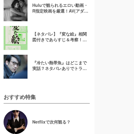
Huluで観られるエロい動画・
R指定映画を厳選！AV(アダル
ト動画)はなくても過激な濡れ
場が見られる
【ネタバレ】『変な絵』相関
図付きであらすじ＆考察！重
ねた絵や優太のその後を解説
『冷たい熱帯魚』はどこまで
実話？ネタバレありでトラウ
マ級グロホラーを徹底解説
おすすめ特集
Netflixで次何観る？