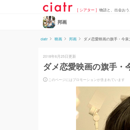
[ シアター ]
物語と、出会おう
邦画
ciatr
映画
邦画
ダメ恋愛映画の旗手・今泉
2018年6月25日更新
ダメ恋愛映画の旗手・
このページにはプロモーションが含まれています