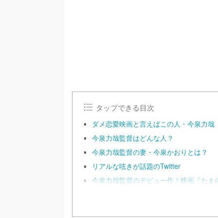
m
u
t
e
タップできる目次
ダメ恋愛映画と言えばこの人・今泉力哉
今泉力哉監督はどんな人？
今泉力哉監督の妻・今泉かおりとは？
リアルな呟きが話題のTwitter
今泉力哉監督のデビュー作！映画『たま