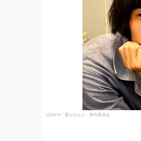
(C)2019「愛がなんだ」製作委員会
/
U
n