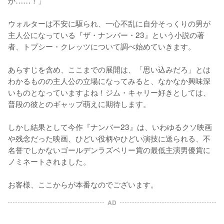
か……！」

ウォルターは不安に駆られ、一心不乱に自分そっくりの男が
主人公になっている『ザ・ナンバー・23』という小説の著
者、トプシー・クレッツについて調べ始めていきます。

あらすじを含め、ここまでの展開は、「思い込みだろ」とは
わかるものの主人公の立場になってみると、なかなか興味深
いものとなっていますよね！ジム・キャリー好きとしては、
普段の彼とのギャップ萌えに期待します。

しかし結果として今作『ナンバー23』は、いわゆるクソ映画
や残念だった映画、ひどい役柄やひどい演技に送られる、不
名誉でしかないゴールデンラズベリー賞の最低主演男優賞に
ノミネートされました。

お客様、ここからが本番なのでございます。
AD