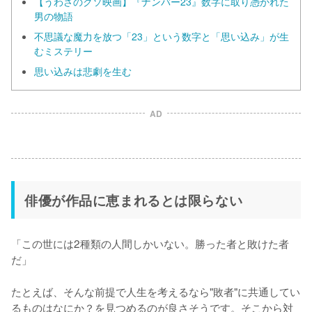
【うわさのクソ映画】『ナンバー23』数字に取り憑かれた
男の物語
不思議な魔力を放つ「23」という数字と「思い込み」が生
むミステリー
思い込みは悲劇を生む
AD
俳優が作品に恵まれるとは限らない
「この世には2種類の人間しかいない。勝った者と敗けた者
だ」

たとえば、そんな前提で人生を考えるなら"敗者"に共通してい
るものはなにか？を見つめるのが良さそうです。そこから対