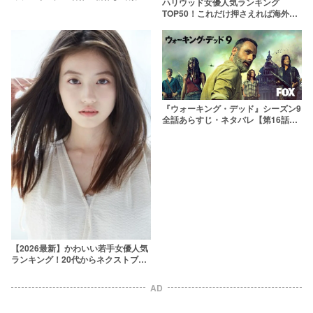
ハリウッド女優人気ランキング
感MAXの作品を厳選
TOP50！これだけ押さえれば海外女
優通【2026年最新版】
『ウォーキング・デッド』シーズン9
全話あらすじ・ネタバレ【第16話ま
で最新版】
【2026最新】かわいい若手女優人気
ランキング！20代からネクストブレ
イク間近の10代まで
AD