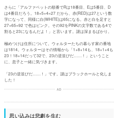
さらに「アルファベットの順番でRは18番目、Eは5番目、D
は4番目だろう。18+5+4=27 だから、赤(RED)は27という数
字になって、同様に白(WHITE)は65になる。赤と白を足すと 
27+65=92 で色はピンク。その92をPINKの文字数である4で
割ると23になるんだよ！」と言います。謎は深まるばかり。

極めつけは住所について。ウォルターたちの暮らす家の番地
は1814。ウォルターはその情報から「1+8+14も、18+1+4も
23！18+14だって32で、23の逆並びだ……！」ということ
に、息子と一緒に気づきます。

「23の逆並びだ……！」です。謎はブラックホールと化しま
した！
AD
思い込みは悲劇を生む