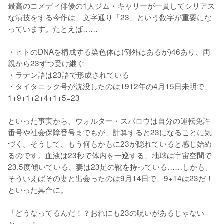
最高のコメディ俳優の1人ジム・キャリーが一貫してシリアス
な演技をする今作は、文字通り「23」という数字が重要にな
っています。たとえば……

・ヒトのDNAを構成する染色体は(例外はあるが)46あり、両
親から23ずつ受け継ぐ

・ラテン語は23語で形成されている

・タイタニック号が沈没したのは1912年の4月15日未明で、
1+9+1+2+4+1+5=23

といった事実から、ウォルター・スパロウは自分の運転免許
番号や社会保障番号までもが、計算すると23になることに気
づく。そうして、もう何もかもに23が隠れていると感じ始め
るのです。血液は23秒で体内を一巡する、地球は宇宙空間で
23.5度傾いている、妻は23足の靴を持っている……しかも、
そういえばその妻と出会ったのは9月14日で、9+14は23だ！
といった具合に。

「どうなってるんだ！？おれにも23の呪いがあるじゃない