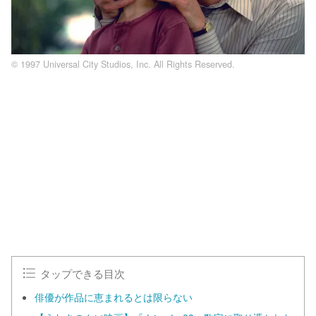
© 1997 Universal City Studios, Inc. All Rights Reserved.
L
o
/
U
a
n
d
m
e
u
d
t
:
e
1
0
0
.
0
0
%
タップできる目次
俳優が作品に恵まれるとは限らない