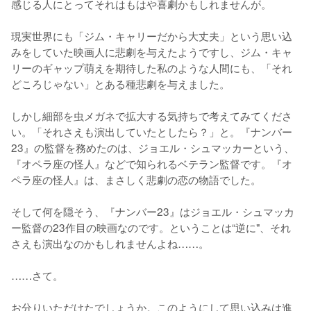
感じる人にとってそれはもはや喜劇かもしれませんが。

現実世界にも「ジム・キャリーだから大丈夫」という思い込
みをしていた映画人に悲劇を与えたようですし、ジム・キャ
リーのギャップ萌えを期待した私のような人間にも、「それ
どころじゃない」とある種悲劇を与えました。

しかし細部を虫メガネで拡大する気持ちで考えてみてくださ
い。「それさえも演出していたとしたら？」と。『ナンバー
23』の監督を務めたのは、ジョエル・シュマッカーという、
『オペラ座の怪人』などで知られるベテラン監督です。『オ
ペラ座の怪人』は、まさしく悲劇の恋の物語でした。

そして何を隠そう、『ナンバー23』はジョエル・シュマッカ
ー監督の23作目の映画なのです。ということは“逆に"、それ
さえも演出なのかもしれませんよね……。

……さて。

お分りいただけたでしょうか。このようにして思い込みは進