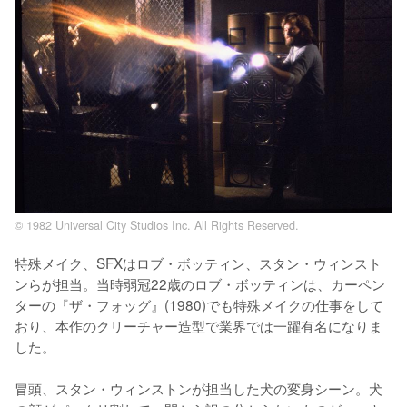
© 1982 Universal City Studios Inc. All Rights Reserved.
特殊メイク、SFXはロブ・ボッティン、スタン・ウィンスト
ンらが担当。当時弱冠22歳のロブ・ボッティンは、カーペン
ターの『ザ・フォッグ』(1980)でも特殊メイクの仕事をして
おり、本作のクリーチャー造型で業界では一躍有名になりま
した。

冒頭、スタン・ウィンストンが担当した犬の変身シーン。犬