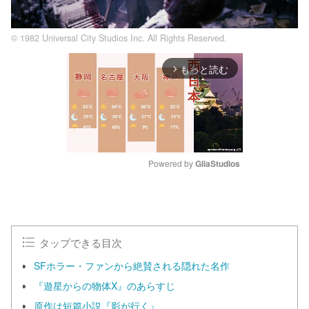
© 1982 Universal City Studios Inc. All Rights Reserved.
もっと読む
arrow_forward_ios
Powered by 
GliaStudios
M
u
t
e
タップできる目次
SFホラー・ファンから絶賛される隠れた名作
『遊星からの物体X』のあらすじ
原作は短篇小説『影が行く』