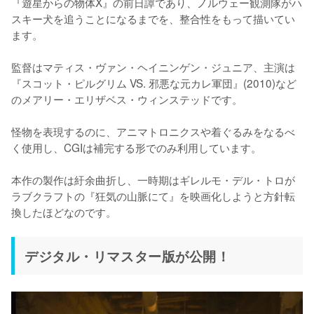
『遊星からの物体X』の前日譚であり、ノルウェー観測隊がハ
スキー犬を追うことになるまでを、整合性をもって描いてい
ます。

監督はマティス・ヴァン・ヘイニンゲン・ジュニア、主演は
『スコット・ピルグリム VS. 邪悪な元カレ軍団』(2010)など
のメアリー・エリザベス・ウィンステッドです。

怪物を表現するのに、アニマトロニクスや着ぐるみをなるべ
く使用し、CGIは補完する形でのみ利用しています。

本作の製作は紆余曲折し、一時期はギレルモ・デル・トロが
ラブクラフトの『狂気の山脈にて』を映画化しようと方針転
換したほどなのです。
デジタル・リマスター版が公開！