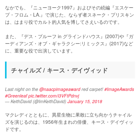
なかでも、『ニューヨーク1997』およびその続編『エスケー
プ・フロム・LA.』で演じた、ならず者スネーク・プリスキン
は、はまり役でカルト的人気を博してさえいるのです。

また、『デス・プルーフ in グラインドハウス』(2007)や『ガ
ーディアンズ・オブ・ギャラクシー:リミックス』(2017)など
に、重要な役で出演しています。
チャイルズ / キース・デイヴィッド
Last night on the 
@naacpimageaward
 red carpet! 
#ImageAwards
#Greenleaf
pic.twitter.com/i3VFtPdnvj
— KeithDavid (@ImKeithDavid)
January 15, 2018
マクレディとともに、異星生物に果敢に立ち向かうチャイル
ズを演じるのは、1956年生まれの俳優、キース・デイヴィッ
ドです。
