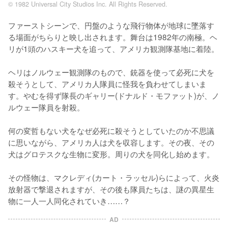
© 1982 Universal City Studios Inc. All Rights Reserved.
ファーストシーンで、円盤のような飛行物体が地球に墜落す
る場面がちらりと映し出されます。舞台は1982年の南極。ヘ
リが1頭のハスキー犬を追って、アメリカ観測隊基地に着陸。

ヘリはノルウェー観測隊のもので、銃器を使って必死に犬を
殺そうとして、アメリカ人隊員に怪我を負わせてしまいま
す。やむを得ず隊長のギャリー(ドナルド・モファット)が、ノ
ルウェー隊員を射殺。

何の変哲もない犬をなぜ必死に殺そうとしていたのか不思議
に思いながら、アメリカ人は犬を収容します。その夜、その
犬はグロテスクな生物に変形。周りの犬を同化し始めます。

その怪物は、マクレディ(カート・ラッセル)らによって、火炎
放射器で撃退されますが、その後も隊員たちは、謎の異星生
物に一人一人同化されていき……？
AD