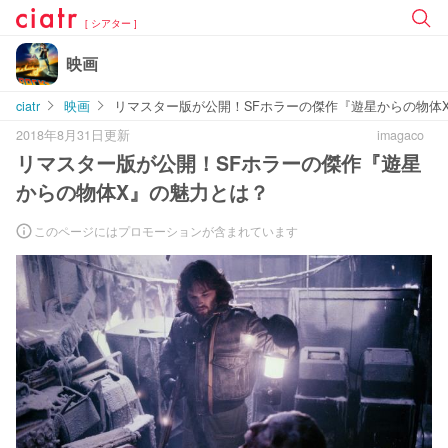
[ シアター ]
映画
ciatr
映画
リマスター版が公開！SFホラーの傑作『遊星からの物体
2018年8月31日更新
imagaco
リマスター版が公開！SFホラーの傑作『遊星
からの物体X』の魅力とは？
このページにはプロモーションが含まれています