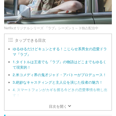
Netflixオリジナルシリーズ 『ラブ』シーズン１～３独占配信中
タップできる目次
ゆるゆるだけどキュンとする！こじらせ系男女の恋愛ドラ
マ『ラブ』
1.タイトルは王道でも『ラブ』の物語はどこまでもゆるく
て現実的！
2.米コメディ界の鬼才ジャド・アパトーがプロデュース！
3.絶妙なキャスティングと主人公を演じた役者の魅力！
4. スマートフォンがカギを握る今どきの恋愛事情を映し出
す！
目次を開く