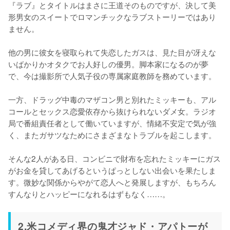
『ラブ』とタイトルはまさに王道そのものですが、決して美
形男女のスイートでロマンチックなラブストーリーではあり
ません。

他の男に彼女を寝取られて失恋したガスは、見た目が冴えな
いばかりかオタクでお人好しの優男。脚本家になるのが夢
で、今は撮影所で人気子役の専属家庭教師を務めています。

一方、ドラッグ中毒のマザコン男と別れたミッキーも、アル
コールとセックス恋愛依存から抜けられないダメ女。ラジオ
局で番組責任者として働いていますが、情緒不安定で気が強
く、またガサツなためにさまざまなトラブルを起こします。

そんな2人がある日、コンビニで財布を忘れたミッキーにガス
がお金を貸してあげるというぱっとしない出会いを果たしま
す。微妙な関係からやがて恋人へと発展しますが、もちろん
2.米コメディ界の鬼才ジャド・アパトーが