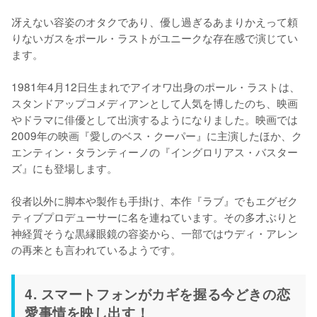
冴えない容姿のオタクであり、優し過ぎるあまりかえって頼
りないガスをポール・ラストがユニークな存在感で演じてい
ます。

1981年4月12日生まれでアイオワ出身のポール・ラストは、
スタンドアップコメディアンとして人気を博したのち、映画
やドラマに俳優として出演するようになりました。映画では
2009年の映画『愛しのベス・クーパー』に主演したほか、ク
エンティン・タランティーノの『イングロリアス・バスター
ズ』にも登場します。

役者以外に脚本や製作も手掛け、本作『ラブ』でもエグゼク
ティブプロデューサーに名を連ねています。その多才ぶりと
神経質そうな黒縁眼鏡の容姿から、一部ではウディ・アレン
4. スマートフォンがカギを握る今どきの恋
愛事情を映し出す！