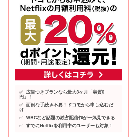
✅
広告つきプランなら最大3ヶ月「実質0
円」！
✅
面倒な手続き不要！ドコモから申し込むだ
け
✅
WBCなど話題の独占配信作が一気見できる
✅
すでにNetflixを利用中のユーザーも対象！