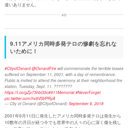
AD
9.11アメリカ同時多発テロの惨劇を忘れな
いために！
#CityofOxnard
@OxnardFire
 will commemorate the terrible losses 
suffered on September 11, 2001, with a day of remembrance. 
Public is invited to attend the ceremony at their neighborhood fire 
station, Tuesday, Sept. 11. ???????? 
https://t.co/gZp73hbG5c
#911Memorial
#NeverForget
pic.twitter.com/hv9VSVPRyA
— City of Oxnard (@CityofOxnard)
September 6, 2018
2001年9月11日に発生したアメリカ同時多発テロは発生から
10数年の月日が経つ今でも世界中の人々の心に深く傷を残し