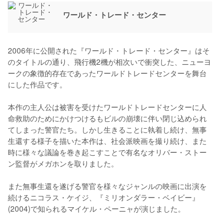
ワールド・トレード・センター
2006年に公開された『ワールド・トレード・センター』はそ
のタイトルの通り、飛行機2機が相次いで衝突した、ニューヨ
ークの象徴的存在であったワールドトレードセンターを舞台
にした作品です。

本作の主人公は被害を受けたワールドトレードセンターに人
命救助のためにかけつけるもビルの崩壊に伴い閉じ込められ
てしまった警官たち。しかし生きることに執着し続け、無事
生還する様子を描いた本作は、社会派映画を撮り続け、また
時に様々な議論を巻き起こすことで有名なオリバー・ストー
ン監督がメガホンを取りました。

また無事生還を遂げる警官を様々なジャンルの映画に出演を
続けるニコラス・ケイジ、『ミリオンダラー・ベイビー』
(2004)で知られるマイケル・ペーニャが演じました。
