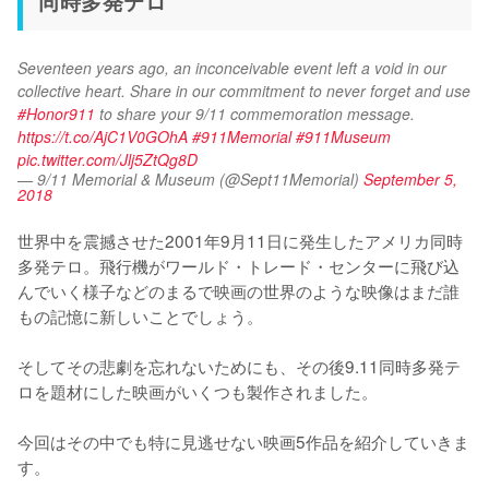
同時多発テロ
Seventeen years ago, an inconceivable event left a void in our 
collective heart. Share in our commitment to never forget and use 
#Honor911
 to share your 9/11 commemoration message. 
https://t.co/AjC1V0GOhA
#911Memorial
#911Museum
pic.twitter.com/Jlj5ZtQg8D
— 9/11 Memorial & Museum (@Sept11Memorial)
September 5,
2018
世界中を震撼させた2001年9月11日に発生したアメリカ同時
多発テロ。飛行機がワールド・トレード・センターに飛び込
んでいく様子などのまるで映画の世界のような映像はまだ誰
もの記憶に新しいことでしょう。

そしてその悲劇を忘れないためにも、その後9.11同時多発テ
ロを題材にした映画がいくつも製作されました。

今回はその中でも特に見逃せない映画5作品を紹介していきま