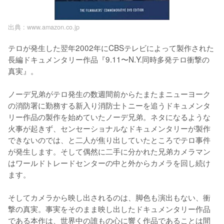
出典 :
www.amazon.co.jp
テロが発生した翌年2002年にCBSテレビによって製作された
長編ドキュメンタリー作品『9.11〜N.Y.同時多発テロ衝撃の
真実』。

ノーデ兄弟がテロ発生の数週間前からたまたまニューヨーク
の消防署に勤務する新入り消防士トニーを追うドキュメンタ
リー作品の製作を始めていたノーデ兄弟。ネタになるような
火事が起きず、センセーショナルなドキュメンタリーが製作
できないのでは、と二人が焦り出していたところでテロ事件
が発生します。そして偶然に二手に分かれた兄弟カメラマン
はワールドトレードセンターの中と外からカメラを回し続け
ます。

そしてカメラから映し出されるのは、脚色も演出もない、衝
撃の真実。事実をそのまま映し出したドキュメンタリー作品
である本作は、世界中の誰もの心に響く作品であることは間