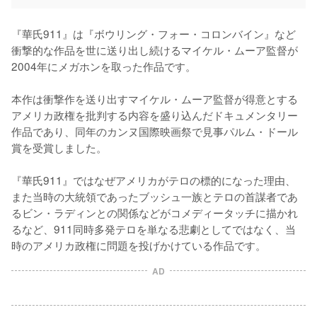
『華氏911』は『ボウリング・フォー・コロンバイン』など
衝撃的な作品を世に送り出し続けるマイケル・ムーア監督が
2004年にメガホンを取った作品です。

本作は衝撃作を送り出すマイケル・ムーア監督が得意とする
アメリカ政権を批判する内容を盛り込んだドキュメンタリー
作品であり、同年のカンヌ国際映画祭で見事パルム・ドール
賞を受賞しました。

『華氏911』ではなぜアメリカがテロの標的になった理由、
また当時の大統領であったブッシュ一族とテロの首謀者であ
るビン・ラディンとの関係などがコメディータッチに描かれ
るなど、911同時多発テロを単なる悲劇としてではなく、当
時のアメリカ政権に問題を投げかけている作品です。
AD