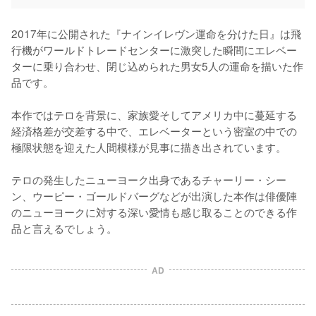
2017年に公開された『ナインイレヴン運命を分けた日』は飛
行機がワールドトレードセンターに激突した瞬間にエレベー
ターに乗り合わせ、閉じ込められた男女5人の運命を描いた作
品です。

本作ではテロを背景に、家族愛そしてアメリカ中に蔓延する
経済格差が交差する中で、エレベーターという密室の中での
極限状態を迎えた人間模様が見事に描き出されています。

テロの発生したニューヨーク出身であるチャーリー・シー
ン、ウーピー・ゴールドバーグなどが出演した本作は俳優陣
のニューヨークに対する深い愛情も感じ取ることのできる作
品と言えるでしょう。

AD