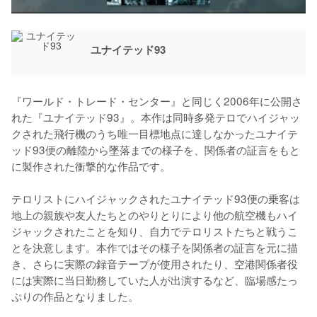
ユナイテッド93
『ワールド・トレード・センター』と同じく2006年に公開さ
れた『ユナイテッド93』。本作は同時多発テロでハイジャッ
クされた飛行機のうち唯一目標地点に達しなかったユナイテ
ッド93便の離陸から墜落までの様子を、関係者の証言をもと
に製作された衝撃的な作品です。

テロリストにハイジャックされたユナイテッド93便の乗客は
地上の親族や友人たちとのやりとりにより他の航空機もハイ
ジャックされたことを知り、自力でテロリストたちと戦うこ
とを決意します。本作ではその様子を関係者の証言を元に描
き、さらに実際の録音テープが使用されたり、空港関係者役
には実際に当日勤務していた人が出演するなど、臨場感たっ
ぷりの作品となりました。
