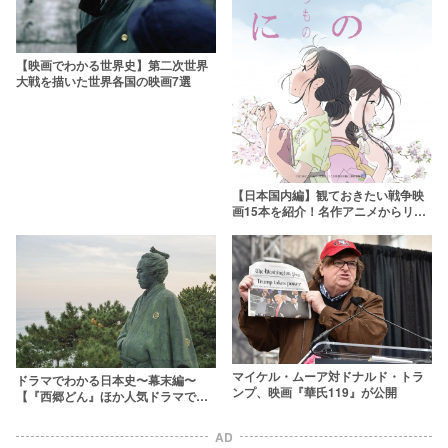
【映画でわかる世界史】第二次世界
大戦を描いた世界各国の映画7選
【日本国内編】観ておきたい戦争映
画15本を紹介！名作アニメからリア
ルな衝撃作まで
マイケル・ムーア対ドナルド・トラ
ドラマでわかる日本史〜幕末編〜
ンプ、映画『華氏119』が公開
【『西郷どん』ほか人気ドラマで歴
史を解説】
AD