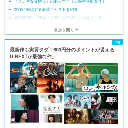
『ステキな金縛り』のあらすじ【三谷幸喜監督作】
本作に登場する豪華キャストを紹介！
高評価続出！映画『ステキな金縛り』の見どころ
目次を開く
PR
最新作も実質タダ！600円分のポイントが貰える
U-NEXTが最強な件。