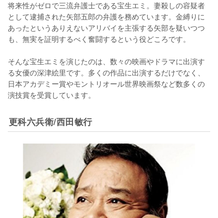
将来性がゼロで三流弁護士である宝生エミ。妻殺しの容疑者
として逮捕された矢部五郎の弁護を務めています。金縛りに
あったというありえないアリバイを主張する矢部を疑いつつ
も、無実を証明するべく奮闘するという役どころです。

そんな宝生エミを演じたのは、数々の映画やドラマに出演す
る女優の深津絵里です。多くの作品に出演するだけでなく、
日本アカデミー賞やモントリオール世界映画祭など数多くの
演技賞を受賞しています。
更科六兵衛/西田敏行