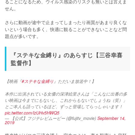
ることになるため、ウイルス感染のリスクも無いとは言えま
せん。

さらに動画が途中で止まってしまったり画質があまり良くな
いという場合も多く、快適に観ることができないことなど問
題点が多いです。
『ステキな金縛り』のあらすじ【三谷幸喜
監督作】
【映画『
#ステキな金縛り
』ただいま放送中！】
本作に出演されている女優の深津絵里さんは「こんなに出番の多
い映画は今までにもないし、これからもないでしょうね（笑）」
とご本人も語っているほど、ずっと登場してらっしゃいます！ 
pic.twitter.com/lzUHv5HWQ5
— 【公式】フジテレビムービー (@fujitv_movie)
September 14,
2019
将来性がゼロの三流弁護士・宝生エミは、妻を殺害した容疑