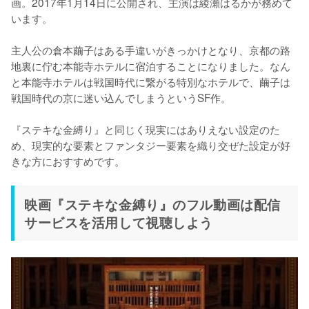
画。2017年1月14日に公開され、主演は綾瀬はるかが務めて
います。

主人公の倉本繭子はある手違いがきっかけとなり、京都の路
地裏に佇む本能寺ホテルに宿泊することになりました。なん
と本能寺ホテルは戦国時代に繋がる特別なホテルで、繭子は
戦国時代の京に迷い込んでしまうというSF作。

『ステキな金縛り』と同じく現実にはありえない設定のた
め、現実的な要素とファンタジー要素を織り交ぜた設定が好
きな方におすすめです。
映画『ステキな金縛り』のフル動画は配信
サービスを活用して視聴しよう