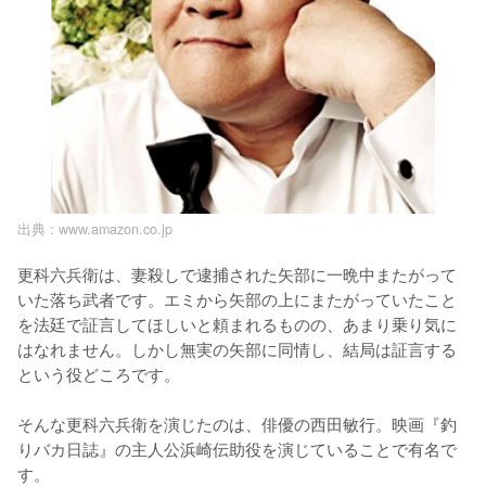
出典 :
www.amazon.co.jp
更科六兵衛は、妻殺しで逮捕された矢部に一晩中またがって
いた落ち武者です。エミから矢部の上にまたがっていたこと
を法廷で証言してほしいと頼まれるものの、あまり乗り気に
はなれません。しかし無実の矢部に同情し、結局は証言する
という役どころです。

そんな更科六兵衛を演じたのは、俳優の西田敏行。映画『釣
りバカ日誌』の主人公浜崎伝助役を演じていることで有名で
す。
