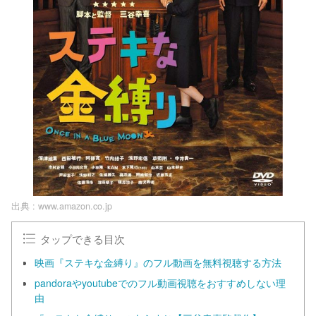
出典 :
www.amazon.co.jp
タップできる目次
映画『ステキな金縛り』のフル動画を無料視聴する方法
pandoraやyoutubeでのフル動画視聴をおすすめしない理
由