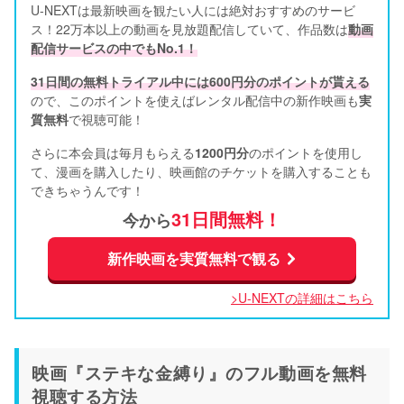
U-NEXTは最新映画を観たい人には絶対おすすめのサービ
ス！22万本以上の動画を見放題配信していて、作品数は
動画
配信サービスの中でもNo.1！
31日間の無料トライアル中には600円分のポイントが貰える
ので、このポイントを使えばレンタル配信中の新作映画も
実
質無料
で視聴可能！      
さらに本会員は毎月もらえる
1200円分
のポイントを使用し
て、漫画を購入したり、映画館のチケットを購入することも
できちゃうんです！
31日間無料！
今から
新作映画を実質無料で観る
>U-NEXTの詳細はこちら
映画『ステキな金縛り』のフル動画を無料
視聴する方法