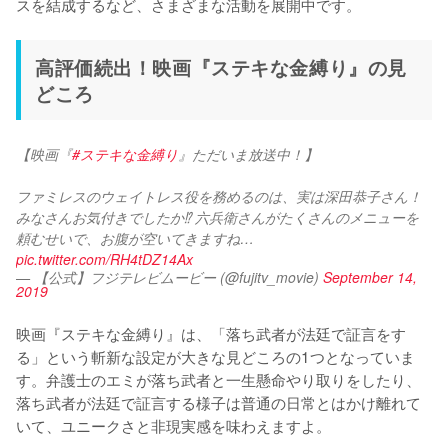
スを結成するなど、さまざまな活動を展開中です。
高評価続出！映画『ステキな金縛り』の見
どころ
【映画『
#ステキな金縛り
』ただいま放送中！】
ファミレスのウェイトレス役を務めるのは、実は深田恭子さん！
みなさんお気付きでしたか⁉️ 六兵衛さんがたくさんのメニューを
頼むせいで、お腹が空いてきますね… 
pic.twitter.com/RH4tDZ14Ax
— 【公式】フジテレビムービー (@fujitv_movie)
September 14,
2019
映画『ステキな金縛り』は、「落ち武者が法廷で証言をす
る」という斬新な設定が大きな見どころの1つとなっていま
す。弁護士のエミが落ち武者と一生懸命やり取りをしたり、
落ち武者が法廷で証言する様子は普通の日常とはかけ離れて
いて、ユニークさと非現実感を味わえますよ。
