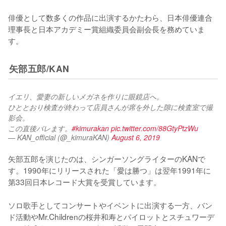
俳優として数多くの作品に出演するかたわら、日本俳優連合
理事長と日本アカデミー賞組織委員会副会長を務めていま
す。
矢部五郎/KAN
イエリ、愛妻の新しいメガネを作りに眼鏡店へ。
ひととおり検査が終わって店員さんが席を外した隙に検査室で撮
影会。
この直後バレます。
#kimurakan
pic.twitter.com/88GtyPtzWu
— KAN_official (@_kimuraKAN)
August 6, 2019
矢部五郎を演じたのは、シンガーソングライターのKANで
す。1990年にリリースされた「愛は勝つ」は翌年1991年に
第33回日本レコード大賞を受賞しています。

ソロ歌手としてコンサートやイベントに出演する一方、バン
ド活動やMr.Childrenの桜井和寿とパイロットとスチュワーデ