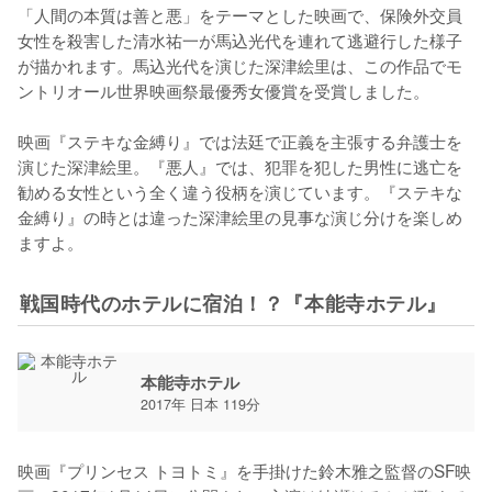
「人間の本質は善と悪」をテーマとした映画で、保険外交員
女性を殺害した清水祐一が馬込光代を連れて逃避行した様子
が描かれます。馬込光代を演じた深津絵里は、この作品でモ
ントリオール世界映画祭最優秀女優賞を受賞しました。

映画『ステキな金縛り』では法廷で正義を主張する弁護士を
演じた深津絵里。『悪人』では、犯罪を犯した男性に逃亡を
勧める女性という全く違う役柄を演じています。『ステキな
金縛り』の時とは違った深津絵里の見事な演じ分けを楽しめ
ますよ。
戦国時代のホテルに宿泊！？『本能寺ホテル』
本能寺ホテル
2017年 日本 119分
映画『プリンセス トヨトミ』を手掛けた鈴木雅之監督のSF映