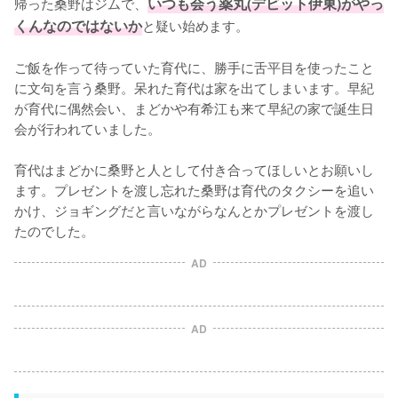
帰った桑野はジムで、
いつも会う薬丸(デビット伊東)がやっ
くんなのではないか
と疑い始めます。

ご飯を作って待っていた育代に、勝手に舌平目を使ったこと
に文句を言う桑野。呆れた育代は家を出てしまいます。早紀
が育代に偶然会い、まどかや有希江も来て早紀の家で誕生日
会が行われていました。

育代はまどかに桑野と人として付き合ってほしいとお願いし
ます。プレゼントを渡し忘れた桑野は育代のタクシーを追い
かけ、ジョギングだと言いながらなんとかプレゼントを渡し
たのでした。
AD
AD