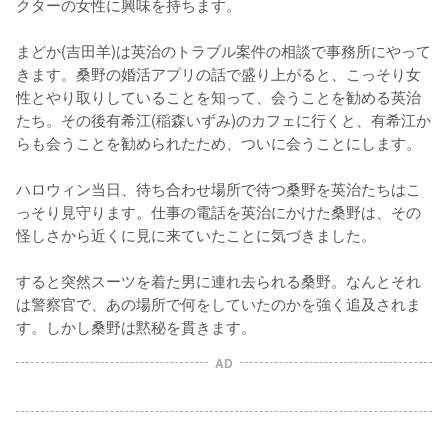
クターの女性に興味を持ちます。

まどか(吉田羊)は英治のトラブル案件の相談で事務所にやって
きます。桑野の婚活アプリの話で盛り上がると、こっそり女
性とやり取りしていることを知って、会うことを勧める英治
たち。その後有希江(稲森いずみ)のカフェに行くと、有希江か
らも会うことを勧められたため、ついに会うことにします。

ハロウィン当日、待ち合わせ場所で待つ桑野を英治たちはこ
っそり見守ります。仕事の電話を英治にかけた桑野は、その
怪しさから近くに見に来ていたことに気づきました。

すると突然スーツを着た男に連れ去られる桑野。なんとそれ
は警察官で、あの場所で何をしていたのかを強く追及されま
す。しかし桑野は黙秘を貫きます。
AD