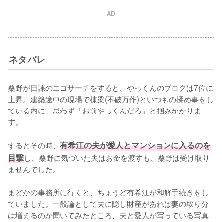
AD
ネタバレ
桑野が日課のエゴサーチをすると、やっくんのブログは7位に
上昇。建築途中の現場で棟梁(不破万作)といつもの揉め事をし
ている内に、思わず「お前やっくんだろ」と掴みかかりま
す。

するとその時、
有希江の夫が愛人とマンションに入るのを
目撃
し、桑野に気づいた夫はお金を渡すも、桑野は受け取り
ませんでした。

まどかの事務所に行くと、ちょうど有希江が和解手続きをし
ていました。一般論として夫に隠し財産があれば妻の取り分
は増えるのか聞いてみたところ、夫と愛人が写っている写真