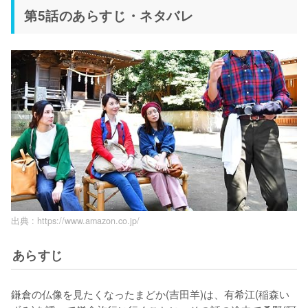
第5話のあらすじ・ネタバレ
出典 :
https://www.amazon.co.jp/
あらすじ
鎌倉の仏像を見たくなったまどか(吉田羊)は、有希江(稲森い