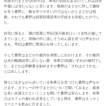
弁護士のまどか(吉田羊)は、表現の自由もあるのでこれは誹謗
中傷には当たらないと言います。独身のまどかに対して嫌味
を言う桑野に、敵を作りやすいのではないかとまどかは指
摘。それでも桑野は損害賠償請求の手続きを依頼したのでし
た。

自宅に帰ると、隣の部屋に早紀(深川麻衣)という女性が越して
きていました。荷物の中に流しそうめん器を見つけ声をかけ
るも、早紀は桑野に警戒心を持ってしまいます。

そして桑野はまどかの裁判を傍聴しに出かけます。その裁判
は夫の離婚請求に応じない妻、有希江(稲森いずみ)の裁判でし
た。まどかは和解案を勧めますが桑野は「それはどうかな」
と口出しします。

帰りに泣きながら歩いている有希江を見つけた桑野は声をか
けます。タクシーの中でまどかについて聞いてみると、親身
な良い弁護士だということを聞いて桑野は安心します。有希
江はカフェの雇われ店長をしていると聞き、桑野はさっそく
コーヒーを飲みに行きました。