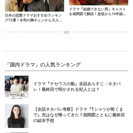
ドラマ『結婚できない男』キャスト
を相関図で解説！放送から19年経っ
日本の恋愛ドラマおすすめランキン
た現在の活躍は？
グ73選！令和の胸キュンから大人向
けドロドロまで【2026年最新】
AD
「国内ドラマ」の人気ランキング
ドラマ『テセウスの船』全話あらすじ・ネタバ
レ！最終回で明かされる犯人とは？
【全話ネタバレ考察】ドラマ『Tシャツが乾くま
で』充はなぜ帰ってきた？相関図とともに最終回
の結末予想