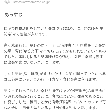
出典 :
https://www.amazon.co.jp/
あらすじ
自宅で性格診断をしていた桑野(阿部寛)の元に、姪のゆみ(平
祐奈)から連絡が入ります。

家が水漏れし、桑野の妹・圭子(三浦理恵子)と喧嘩をした桑野
の母・育代(草笛光子)がそちらに行くかもしれないというもの
でした。電話を切ると早速呼び鈴が鳴り、咄嗟に桑野は熊本
に出張で家にいないことにします。

しかし早紀(深川麻衣)が通りかかり、音楽が鳴っていたから桑
野は部屋にいると言われ、仕方なく育代を家に入れます。

早く出て行って欲しい桑野と育代はまどか(吉田羊)の事務所に
水漏れの相談に行くことに。育代はまどかが独身であること
に喜びました。後日まどかは有希江(稲森いずみ)のカフェで育
代と会い、自分の母といるより居心地がいいと話します。
