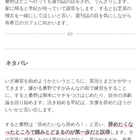
桑野はどこへ行っても週刊誌の話をされ、うんざりします。
家に帰ると早紀が待っていて謝罪をします。するとお芝居の
稽古を一緒にしてほしいと言い、週刊誌の目を気にしながら
有希江のカフェに向かいます。
AD
ネタバレ
いざ練習を始めようかというところに、英治とまどかがやっ
てきます。嫌がる桑野ですがみんなの前で練習をすること
に。すると桑野は脚本にケチをつけはじめたり、自分の演劇
論を語り始めます。泣き始める早紀は、女優を辞めたほうが
いいかと言い出します。

すると桑野は「辞めたいなら辞めろ！」と言い、
辞めたくな
ったところで踏みとどまるのが第一歩だと説得
します。そ
の言葉に感激したのは早紀だけでなく、英治やまどか、有希