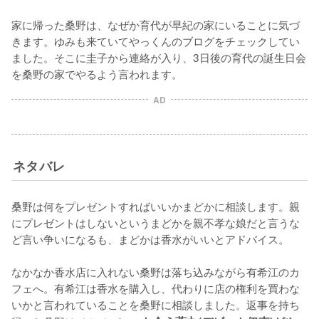
家に帰った桑野は、なぜか育代が早紀の家にいることに気づ
きます。ゆみも来ていてやっくんのブログをチェックしてい
ました。そこに圭子から連絡が入り、3日後の育代の誕生日会
を桑野の家でやるよう言われます。
AD
ネタバレ
桑野は何をプレゼントすればいいかまどかに相談します。親
にプレゼントはしないというまどかを親不孝な娘だと言うな
ど言い争いになるも、まどかは香水がいいとアドバイス。

なかなか香水店に入れない桑野は落ち込みながら有希江のカ
フェへ。有希江は香水を購入し、代わりに店の権利を買わな
いかと言われていることを桑野に相談しました。返事を持ち