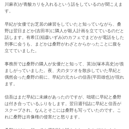
川麻衣)が青酸カリを入れるという話をしているのが聞こえま
す。

早紀が女優でお芝居の練習をしていたと知っていながら、桑
野は翌日まどか(吉田羊)に隣人が殺人計画を立てているのだと
話します。有希江(稲森いずみ)のカフェでまどかが電話をした
刑事に会うも、まどかは桑野がわざとからかったことに腹を
立てていました。

事務所では桑野の隣人が女優だと知って、英治(塚本高史)が羨
ましがっていました。夜、犬のタツオを散歩していた早紀と
偶然会った桑野の前に、早紀の元カレの信吾(平田雄也)が現れ
ます。

信吾はまだ早紀に未練があったのですが、咄嗟に早紀と桑野
は付き合っているふりをします。翌日週刊誌に早紀と信吾が
スクープされ、なんとそこには桑野も写っていたのです。こ
れに桑野は肖像権の侵害だと怒ります。
