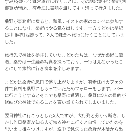
ずみ)を誘って鎌倉旅行に行くことに。その話の途中で桑野(阿
部寛)が現れ、有希江に書類を渡してすぐ帰って行きました。

桑野が事務所に戻ると、和風テイストの家のコンペに参加す
ることになり、桑野はやる気を出します。一方まどかは早紀
(深川麻衣)も誘って、3人で鎌倉へ旅行に行くことにしていま
した。

旅行先で神社を参拝していたまどかたちは、なぜか桑野に遭
遇。桑野は一生懸命写真を撮っており、一行は見なかったこ
とにして旅館に行き食事を楽しみます。

まどかは桑野の悪口で盛り上がりますが、有希江はカフェの
件で資料を桑野にもらっていたためフォローをします。バー
に行こうとするとそこでも桑野に遭遇し、桑野に3人の目的が
縁結びの神社であることを言い当てられてしまいました。

翌日神社に行こうとした3人ですが、大行列と分かり断念。し
かし昨日桑野が知る人ぞ知る神社に行くと自慢していたのを
思い出し後をつけますが、途中で見失った桑野が木陰から出