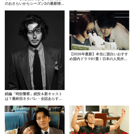
のおさらいからシーズン2の最新情報
まで紹介【阿部寛主演】
【2026年最新】本当に面白いおすす
め国内ドラマ81選！日本の人気作品
を厳選
続編「時効警察」続投＆新キャスト
は？最終回ネタバレ・全話あらすじ
も紹介