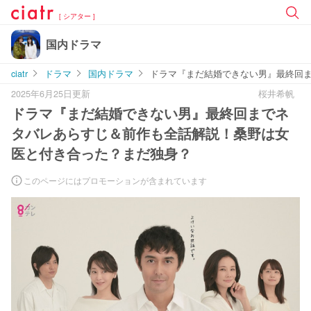
[ シアター ]
国内ドラマ
ciatr
ドラマ
国内ドラマ
ドラマ『まだ結婚できない男』最終回
2025年6月25日更新
桜井希帆
ドラマ『まだ結婚できない男』最終回までネ
タバレあらすじ＆前作も全話解説！桑野は女
医と付き合った？まだ独身？
このページにはプロモーションが含まれています