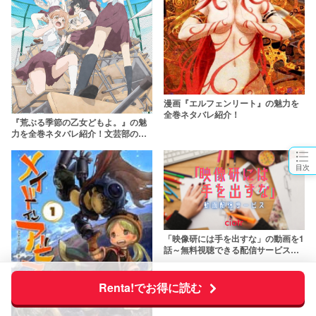
漫画『エルフェンリート』の魅力を
全巻ネタバレ紹介！
『荒ぶる季節の乙女どもよ。』の魅
力を全巻ネタバレ紹介！文芸部の女
子が繰り広げる思春期ストーリー
目次
「映像研には手を出すな」の動画を1
話～無料視聴できる配信サービスま
とめ【アニメ/実写ドラマ/映画】
Renta!でお得に読む