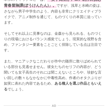
青春冒険譚(ぼうけんたん)」。
ですが、浅草と水崎の姿は、
さながら男子中学生のよう。内容も非常にクリエイティブラ
イクで、アニメ制作を通じて、ものづくりの本質に迫ってい
ます。

そしてそれ以上に見事なのは、金森から見られる、ものづく
りの現場におけるバランス感覚でしょう。現実的な視野を含
め、ファンタジー要素をことごとく排除している点は注目で
す。

また、マニアックなこだわりが作中の随所に散りばめられて
いる部分も見逃せません。彼女たちのセリフの内容が、どう
聞いても女子高生のそれには聞こえないところや、珍妙な言
い回しの数々もなかなかに中毒性高め。作者のオタクぶりが
如実に表れた内容であるため、
ある種人を選ぶ作品ともいえ
でしょう。
る
AD