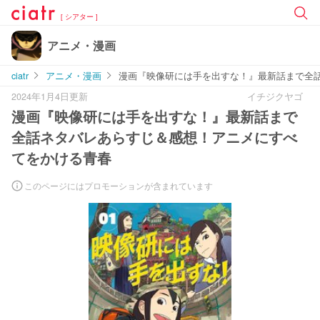
[ シアター ]
アニメ・漫画
ciatr
アニメ・漫画
漫画『映像研には手を出すな！』最新話まで全
2024年1月4日更新
イチジクヤゴ
漫画『映像研には手を出すな！』最新話まで
全話ネタバレあらすじ＆感想！アニメにすべ
てをかける青春
このページにはプロモーションが含まれています