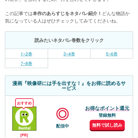
この記事では
どんな物語か
本作のあらすじをネタバレ紹介！
気になっている人はぜひチェックしてみてくださいね。
読みたいネタバレ巻数をクリック
1~2巻
3~4巻
5~6巻
7~8巻
漫画『映像研には手を出すな！』をお得に読めるサ
ービス
おすすめ
お得なポイント還元
登録無料
無料で試し読み
配信中
[PR]