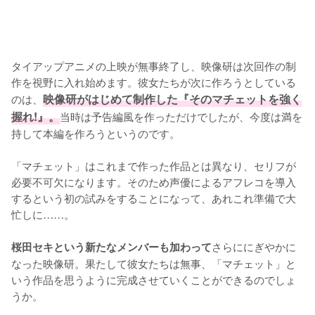
タイアップアニメの上映が無事終了し、映像研は次回作の制
作を視野に入れ始めます。彼女たちが次に作ろうとしている
のは、
映像研がはじめて制作した『そのマチェットを強く
握れ!』。
当時は予告編風を作っただけでしたが、今度は満を
持して本編を作ろうというのです。

「マチェット」はこれまで作った作品とは異なり、セリフが
必要不可欠になります。そのため声優によるアフレコを導入
するという初の試みをすることになって、あれこれ準備で大
忙しに……。

さらににぎやかに
桜田セキという新たなメンバーも加わって
なった映像研。果たして彼女たちは無事、「マチェット」と
いう作品を思うように完成させていくことができるのでしょ
うか。