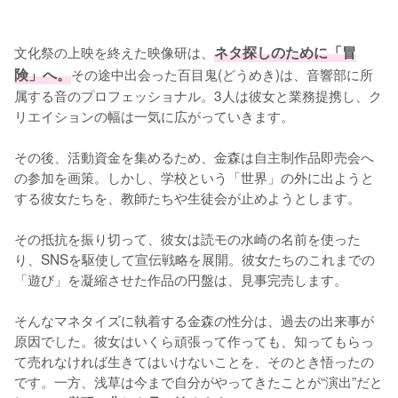
文化祭の上映を終えた映像研は、
ネタ探しのために「冒
険」へ。
その途中出会った百目鬼(どうめき)は、音響部に所
属する音のプロフェッショナル。3人は彼女と業務提携し、ク
リエイションの幅は一気に広がっていきます。

その後、活動資金を集めるため、金森は自主制作品即売会へ
の参加を画策。しかし、学校という「世界」の外に出ようと
する彼女たちを、教師たちや生徒会が止めようとします。

その抵抗を振り切って、彼女は読モの水崎の名前を使った
り、SNSを駆使して宣伝戦略を展開。彼女たちのこれまでの
「遊び」を凝縮させた作品の円盤は、見事完売します。

そんなマネタイズに執着する金森の性分は、過去の出来事が
原因でした。彼女はいくら頑張って作っても、知ってもらっ
て売れなければ生きてはいけないことを、そのとき悟ったの
です。一方、浅草は今まで自分がやってきたことが“演出”だと