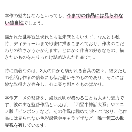
本作の魅力はなんといっても、
今までの作品には見られな
い独自性
でしょう。

描かれた世界観は現代とも近未来ともいえず、なんとも独
特。ディティールまで緻密に描きこまれており、作者のこだ
わりの強さがうかがえます。とにかく作者の好きなもの、描
きたいものをありったけ詰め込んだ作品です。

特に顕著なのは、3人の口から紡がれる言葉の数々。彼女たち
の会話は作者の信条にも似た想いそのものであり、そこには
妙な説得力が存在し、心に突き刺さるものばかり。

本作アニメの監督を、湯浅政明が務めることも大きな魅力で
す。彼の主な監督作品といえば、『四畳半神話大系』やアニ
メ版「ピンポン」など。その作風は極めて“尖って”おり、他作
品には見られない色彩感覚やキャラデザなど、
唯一無二の世
界観を有しています。