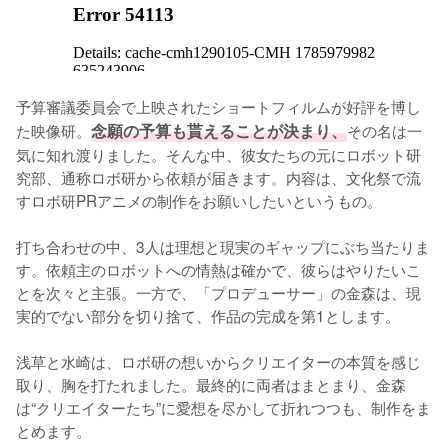
予算審議委員会で上映されたショートフィルムが好評を博し
た映像研。
念願の予算も貰えることが決まり、
その名は一
気に知れ渡りました。そんな中、彼女たちの元にロボット研
究部、通称ロボ研から依頼が届きます。内容は、文化祭で流
すロボ研PRアニメの制作をお願いしたいというもの。

打ち合わせの中、3人は理想と現実のギャップにぶち当たりま
す。依頼主のロボットへの情熱は確かで、彼らはやりたいこ
とを次々と主張。一方で、「プロデューサー」の金森は、現
実的でない部分を切り捨て、作品の完成を第1とします。

浅草と水崎は、ロボ研の想いからクリエイターの本質を感じ
取り、胸を打たれました。最終的に両者はまとまり、金森
は“クリエイターたち”に愛想を尽かして折れつつも、制作をま
とめます。
