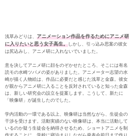
浅草みどりは、
アニメーション作品を作るためにアニメ研
に入りたいと思う女子高生。
しかし、引っ込み思案の彼女
は尻込みし、アニメ研に入れないでいました。

意を決してアニメ研に顔をのぞかせたところ、そこには有名
読モの水崎ツバメの姿がありました。アニメーター志望の水
崎が描く人物絵は、作品に必要だと感じた浅草と金森。彼女
が親からアニメ研に入ることを反対されていると知った金森
は、新しい研究会の設立を提案します。こうして、新たに
「映像研」が誕生したのでした。

学内活動の一環である以上、映像研は当然ながら、生徒会の
干渉を受けます。活動実績のない映像研は、本当に活動して
いるのか疑う生徒会を納得させるため、ショートアニメを制
作することに。学校に寝泊まりしながら発表会前日まで作り