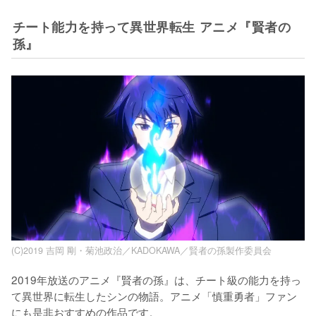
チート能力を持って異世界転生 アニメ『賢者の
孫』
(C)2019 吉岡 剛・菊池政治／KADOKAWA／賢者の孫製作委員会
2019年放送のアニメ『賢者の孫』は、チート級の能力を持っ
て異世界に転生したシンの物語。アニメ「慎重勇者」ファン
にも是非おすすめの作品です。
