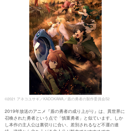
©2021 アネコユサギ／KADOKAWA／盾の勇者の製作委員会S2
2019年放送のアニメ『盾の勇者の成り上がり』は、異世界に
召喚された勇者という点で「慎重勇者」と似ています。しか
し本作の主人公は裏切りに合い、差別されるなど不運の連
続。逆境から立ち上がる主人公が魅力でおすすめです。
