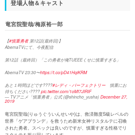
登場人物＆キャスト
竜宮院聖哉/梅原裕一郎
【
#慎重勇者
 第12話(最終回)】
AbemaTVにて、今夜配信
第12話（最終回）「この勇者が俺TUEEEくせに慎重すぎる」
AbemaTV 23:30〜
https://t.co/pD41HqiKRM
あと１時間ほどです????
#レディ・パーフェクトリー
　慎重にお
待ちください???? 
pic.twitter.com/1oMf7JIRIF
— TVアニメ「慎重勇者」公式 (@shincho_yusha)
December 27,
2019
竜宮院聖哉(りゅうぐういんせいや)は、救済難度S級レベルの
世界「ゲアブランデ」を救うため新米女神リスタルテに召喚
された勇者。スペックは良いのですが、慎重すぎる性格でリ
スタルテを振り回しています。
