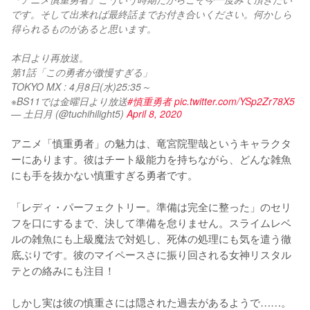
です。そして出来れば最終話までお付き合いください。何かしら
得られるものがあると思います。
本日より再放送。
第1話「この勇者が傲慢すぎる」
TOKYO MX : 4月8日(水)25:35～
※BS11では金曜日より放送
#慎重勇者
pic.twitter.com/YSp2Zr78X5
— 土日月 (@tuchihilight5)
April 8, 2020
アニメ「慎重勇者」の魅力は、竜宮院聖哉というキャラクタ
ーにあります。彼はチート級能力を持ちながら、どんな雑魚
にも手を抜かない慎重すぎる勇者です。

「レディ・パーフェクトリー。準備は完全に整った」のセリ
フを口にするまで、決して準備を怠りません。スライムレベ
ルの雑魚にも上級魔法で対処し、死体の処理にも気を遣う徹
底ぶりです。彼のマイペースさに振り回される女神リスタル
テとの絡みにも注目！

しかし実は彼の慎重さには隠された過去があるようで……。