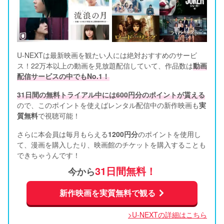
U-NEXTは最新映画を観たい人には絶対おすすめのサービ
ス！22万本以上の動画を見放題配信していて、作品数は
動画
配信サービスの中でもNo.1！
31日間の無料トライアル中には600円分のポイントが貰える
ので、このポイントを使えばレンタル配信中の新作映画も
実
質無料
で視聴可能！      
さらに本会員は毎月もらえる
1200円分
のポイントを使用し
て、漫画を購入したり、映画館のチケットを購入することも
できちゃうんです！
31日間無料！
今から
新作映画を実質無料で観る
>U-NEXTの詳細はこちら