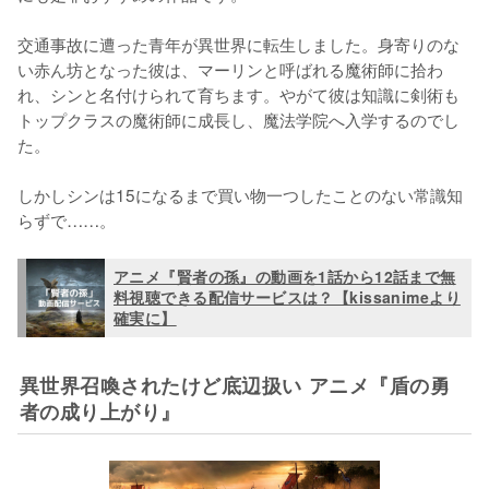
交通事故に遭った青年が異世界に転生しました。身寄りのな
い赤ん坊となった彼は、マーリンと呼ばれる魔術師に拾わ
れ、シンと名付けられて育ちます。やがて彼は知識に剣術も
トップクラスの魔術師に成長し、魔法学院へ入学するのでし
た。

しかしシンは15になるまで買い物一つしたことのない常識知
らずで……。
アニメ『賢者の孫』の動画を1話から12話まで無
料視聴できる配信サービスは？【kissanimeより
確実に】
異世界召喚されたけど底辺扱い アニメ『盾の勇
者の成り上がり』