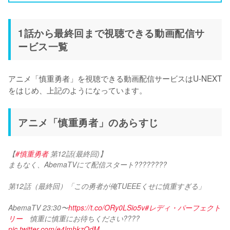
1話から最終回まで視聴できる動画配信サ
ービス一覧
アニメ「慎重勇者」を視聴できる動画配信サービスはU-NEXT
をはじめ、上記のようになっています。
アニメ「慎重勇者」のあらすじ
【
#慎重勇者
 第12話(最終回)】
まもなく、AbemaTVにて配信スタート????????
第12話（最終回）「この勇者が俺TUEEEくせに慎重すぎる」
AbemaTV 23:30〜
https://t.co/ORy0LSio5v
#レディ・パーフェクト
リー
　慎重に慎重にお待ちください???? 
pic.twitter.com/e4lmhkzOdM