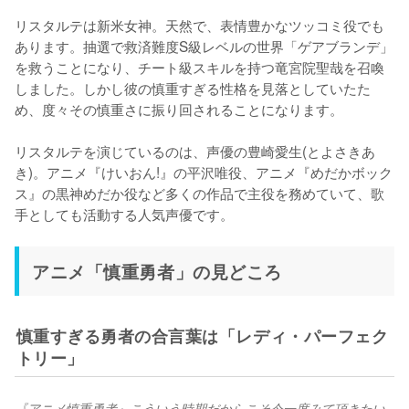
リスタルテは新米女神。天然で、表情豊かなツッコミ役でも
あります。抽選で救済難度S級レベルの世界「ゲアブランデ」
を救うことになり、チート級スキルを持つ竜宮院聖哉を召喚
しました。しかし彼の慎重すぎる性格を見落としていたた
め、度々その慎重さに振り回されることになります。

リスタルテを演じているのは、声優の豊崎愛生(とよさきあ
き)。アニメ『けいおん!』の平沢唯役、アニメ『めだかボック
ス』の黒神めだか役など多くの作品で主役を務めていて、歌
手としても活動する人気声優です。
アニメ「慎重勇者」の見どころ
慎重すぎる勇者の合言葉は「レディ・パーフェク
トリー」
『アニメ慎重勇者』こういう時期だからこそ今一度みて頂きたい