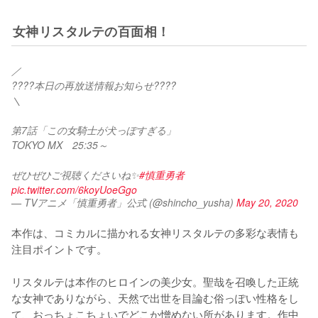
女神リスタルテの百面相！
／
????本日の再放送情報お知らせ????
＼
第7話「この女騎士が犬っぽすぎる」
TOKYO MX　25:35～
ぜひぜひご視聴くださいね✨
#慎重勇者
pic.twitter.com/6koyUoeGgo
— TVアニメ「慎重勇者」公式 (@shincho_yusha)
May 20, 2020
本作は、コミカルに描かれる女神リスタルテの多彩な表情も
注目ポイントです。

リスタルテは本作のヒロインの美少女。聖哉を召喚した正統
な女神でありながら、天然で出世を目論む俗っぽい性格をし
て、おっちょこちょいでどこか憎めない所があります。作中