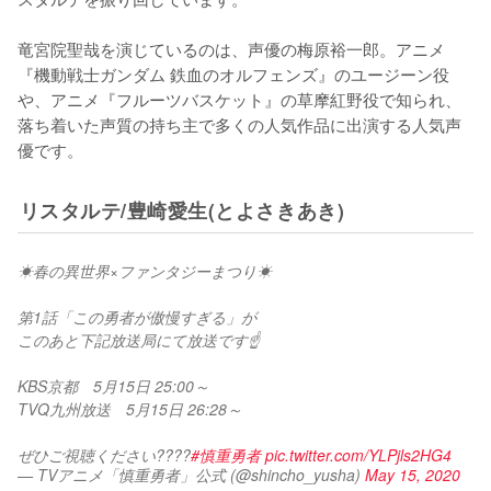
竜宮院聖哉を演じているのは、声優の梅原裕一郎。アニメ
『機動戦士ガンダム 鉄血のオルフェンズ』のユージーン役
や、アニメ『フルーツバスケット』の草摩紅野役で知られ、
落ち着いた声質の持ち主で多くの人気作品に出演する人気声
優です。
リスタルテ/豊崎愛生(とよさきあき)
☀春の異世界×ファンタジーまつり☀
第1話「この勇者が傲慢すぎる」が
このあと下記放送局にて放送です☝
KBS京都　5月15日 25:00～
TVQ九州放送　5月15日 26:28～
ぜひご視聴ください????
#慎重勇者
pic.twitter.com/YLPjls2HG4
— TVアニメ「慎重勇者」公式 (@shincho_yusha)
May 15, 2020