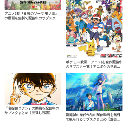
アニメ3期『食戟のソーマ 餐ノ皿』
の動画を無料で配信中のサブスクは
ここ！
ポケモン(映画・アニメ)を全作配信中
のサブスク一覧！アニポケの見逃し
動画はどこで観られる？
『名探偵コナン』の動画を配信中の
サブスクまとめ【見逃し視聴】
新海誠の歴代作品の配信動画を無料
で観られるサブスクまとめ【過去作
から最新作まで】