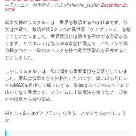
— TVアニメ「慎重勇者」公式 (@shincho_yusha)
December 27,
2019
新米女神のリスタルテは、世界を救済するのが仕事です。彼
女は抽選で、救済難度Sクラスの異世界「ゲアブランデ」を救
うことになりました。世界救済には勇者を召喚する必要があ
ります。リスタルテはあらゆる事態に備えて、イケメンで高
身長かつチート級のスペックを持つ竜宮院聖哉を召喚するこ
とにしました。

しかしリスタルテは、彼に関する重要事項を見落としていま
した。聖哉は慎重すぎる性格だったのです。旅に出る前にレ
ベルMAXを目指して筋トレする、装備はスペアのスペアまで
抜かりなく準備する、スライムに上級魔法を使うなど、規格
外の慎重さを持つ聖哉。

果たして2人はゲアブランデを救うことができるのでしょう
か。