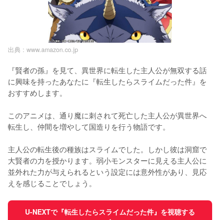
出典 :
www.amazon.co.jp
『賢者の孫』を見て、異世界に転生した主人公が無双する話
に興味を持ったあなたに『転生したらスライムだった件』を
おすすめします。

このアニメは、通り魔に刺されて死亡した主人公が異世界へ
転生し、仲間を増やして国造りを行う物語です。

主人公の転生後の種族はスライムでした。しかし彼は洞窟で
大賢者の力を授かります。弱小モンスターに見える主人公に
並外れた力が与えられるという設定には意外性があり、見応
えを感じることでしょう。
U-NEXTで『転生したらスライムだった件』を視聴する