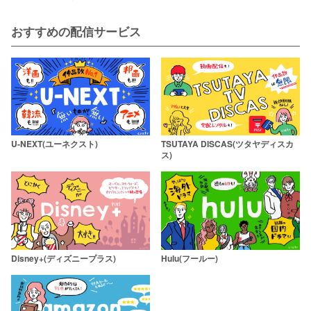
おすすめの配信サービス
U-NEXT(ユーネクスト)
TSUTAYA DISCAS(ツタヤディスカ
ス)
Disney+(ディズニープラス)
Hulu(フールー)