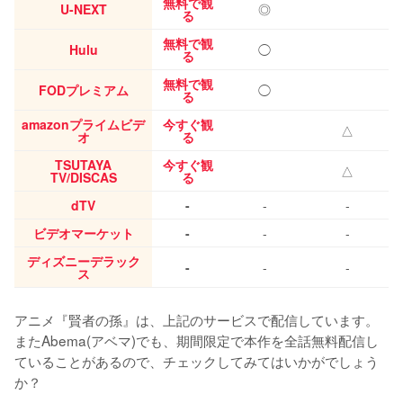
無料で観
U-NEXT
◎
る
無料で観
Hulu
◯
る
無料で観
FODプレミアム
◯
る
amazonプライムビデ
今すぐ観
△
オ
る
TSUTAYA
今すぐ観
△
TV/DISCAS
る
dTV
-
-
-
ビデオマーケット
-
-
-
ディズニーデラック
-
-
-
ス
アニメ『賢者の孫』は、上記のサービスで配信しています。
またAbema(アベマ)でも、期間限定で本作を全話無料配信し
ていることがあるので、チェックしてみてはいかがでしょう
か？
