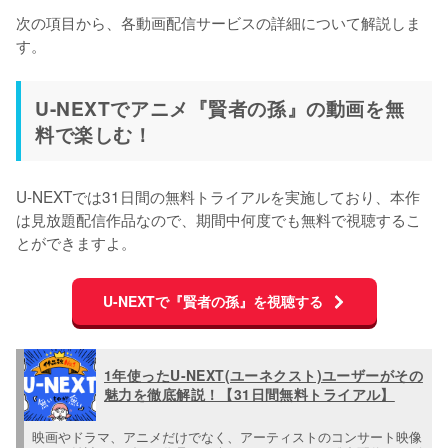
次の項目から、各動画配信サービスの詳細について解説しま
す。
U-NEXTでアニメ『賢者の孫』の動画を無
料で楽しむ！
U-NEXTでは31日間の無料トライアルを実施しており、本作
は見放題配信作品なので、期間中何度でも無料で視聴するこ
とができますよ。
U-NEXTで『賢者の孫』を視聴する
1年使ったU-NEXT(ユーネクスト)ユーザーがその
魅力を徹底解説！【31日間無料トライアル】
映画やドラマ、アニメだけでなく、アーティストのコンサート映像