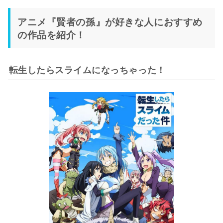
アニメ『賢者の孫』が好きな人におすすめ
の作品を紹介！
転生したらスライムになっちゃった！