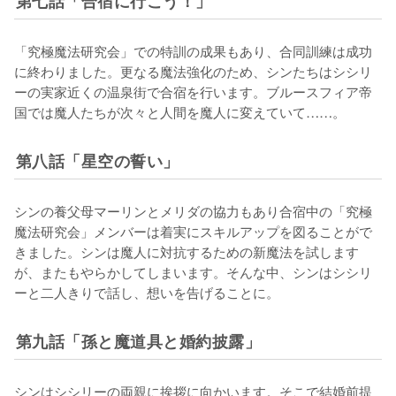
第七話「合宿に行こう！」
「究極魔法研究会」での特訓の成果もあり、合同訓練は成功
に終わりました。更なる魔法強化のため、シンたちはシシリ
ーの実家近くの温泉街で合宿を行います。ブルースフィア帝
国では魔人たちが次々と人間を魔人に変えていて……。
第八話「星空の誓い」
シンの養父母マーリンとメリダの協力もあり合宿中の「究極
魔法研究会」メンバーは着実にスキルアップを図ることがで
きました。シンは魔人に対抗するための新魔法を試します
が、またもやらかしてしまいます。そんな中、シンはシシリ
ーと二人きりで話し、想いを告げることに。
第九話「孫と魔道具と婚約披露」
シンはシシリーの両親に挨拶に向かいます。そこで結婚前提