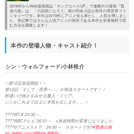
2016年からWeb漫画雑誌「ヤングエースUP」で連載中の漫画『賢
者の孫』は、「小説家になろう」発の同名小説が原作の異世界ファ
ンタジーです。本作は2019年にアニメ化も果たし、人気を博しまし
た。本記事ではそんな人気アニメの原作である本作を全巻無料で読
む方法を調査します！
本作の登場人物・キャスト紹介！
シン・ウォルフォード/小林裕介
✨第12話放送開始！✨
第12話「そして、世界へ…」が放送スタートです！！
桁違いの強さをみせる魔人・ミリア。
シンがこれまで以上に本気を出します……！
????AT-X 23:30～、
????ABCテレビ 26:31～　※放送時間が変更になりました。
????dアニメストア　24:00～　スタートです!!
#賢者の孫
pic.twitter.com/5RN0eJMN5v