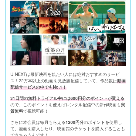
U-NEXTは最新映画を観たい人には絶対おすすめのサービ
ス！22万本以上の動画を見放題配信していて、作品数は
動画
配信サービスの中でもNo.1！
31日間の無料トライアル中には600円分のポイントが貰える
ので、このポイントを使えばレンタル配信中の新作映画も
実
質無料
で視聴可能！      
さらに本会員は毎月もらえる
1200円分
のポイントを使用し
て、漫画を購入したり、映画館のチケットを購入することも
できちゃうんです！