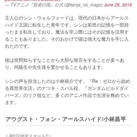
— TVアニメ『賢者の孫』公式 (@kenja_no_mago)
June 26, 2019
主人公のシン・ウォルフォードは、現代の日本からアールス
ハイド王国に転生した青年です。シンは前世の記憶を一部持
ったまま転生しており、魔法を学ぶ際にはその記憶を活用す
ることもありました。そのおかげで彼は強大な魔力を手に入
れたのです。

彼は世間知らずなことから大胆な発言をすることが多々あ
り、同級生や先生達を驚かせることもあります。

シンの声を担当したのは小林裕介です。『Re：ゼロから始め
る異世界生活』のナツキ・スバル役、『ガンダムビルドダイ
バーズ』のリク役など、多くのアニメ作品で主演を務めてい
ます。
アウグスト・フォン・アールスハイド/小林昌平
✨第2話放送スタート!!✨