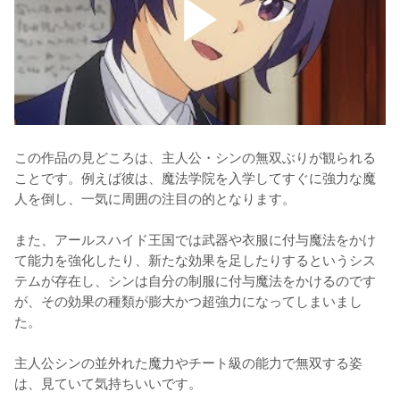
この作品の見どころは、主人公・シンの無双ぶりが観られる
ことです。例えば彼は、魔法学院を入学してすぐに強力な魔
人を倒し、一気に周囲の注目の的となります。

また、アールスハイド王国では武器や衣服に付与魔法をかけ
て能力を強化したり、新たな効果を足したりするというシス
テムが存在し、シンは自分の制服に付与魔法をかけるのです
が、その効果の種類が膨大かつ超強力になってしまいまし
た。

主人公シンの並外れた魔力やチート級の能力で無双する姿
は、見ていて気持ちいいです。