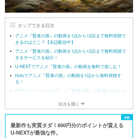
タップできる目次
アニメ『賢者の孫』の動画を1話から12話まで無料視聴で
きるのはどこ？【全話配信中】
アニメ『賢者の孫』の動画を1話から12話まで無料視聴で
きるサービスを紹介！
U-NEXTでアニメ『賢者の孫』の動画を無料で楽しむ！
Huluでアニメ『賢者の孫』の動画を1話から無料視聴す
る！
FODプレミアムではアニメ『賢者の孫』の動画が1話から
無料で視聴可能！
目次を開く
PR
最新作も実質タダ！600円分のポイントが貰える
U-NEXTが最強な件。