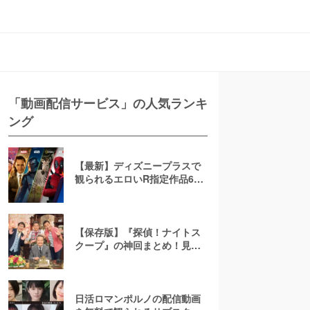
「動画配信サービス」の人気ランキ
ング
【最新】ディズニープラスで
観られるエロいR指定作品6
選！AV(アダルト動画)は配信
してる？
【保存版】『探偵！ナイトス
クープ』の神回まとめ！見逃
し配信はTVerで見れない？無
料で見る方法、「会話のない
夫婦」「爆発卵」など人気ラ
ンキング
日活ロマンポルノの配信動画