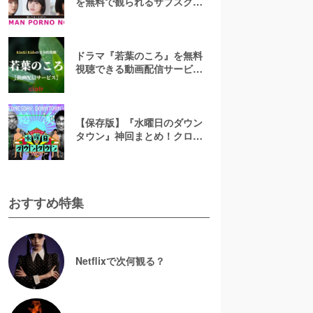
を無料で観られるサブスクま
とめ！
ドラマ『若葉のころ』を無料
視聴できる動画配信サービス
はコレ！【あらすじ&キャスト
紹介】
【保存版】『水曜日のダウン
タウン』神回まとめ！クロち
ゃん・名探偵津田など人気回
の見逃し配信を無料視聴する
には？
おすすめ特集
Netflixで次何観る？