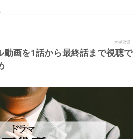
。
天城史也
ル動画を1話から最終話まで視聴で
め