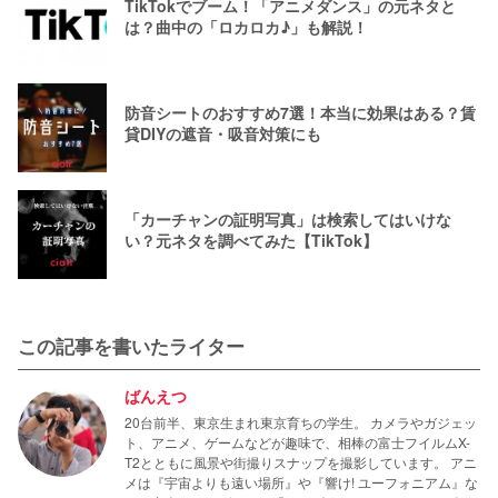
TikTokでブーム！「アニメダンス」の元ネタと
は？曲中の「ロカロカ♪」も解説！
防音シートのおすすめ7選！本当に効果はある？賃
貸DIYの遮音・吸音対策にも
「カーチャンの証明写真」は検索してはいけな
い？元ネタを調べてみた【TikTok】
この記事を書いたライター
ばんえつ
20台前半、東京生まれ東京育ちの学生。 カメラやガジェッ
ト、アニメ、ゲームなどが趣味で、相棒の富士フイルムX-
T2とともに風景や街撮りスナップを撮影しています。 アニ
メは『宇宙よりも遠い場所』や『響け! ユーフォニアム』な