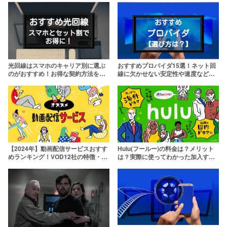
光回線はスマホのキャリア別に選ぶ
おすすめプロバイダ15選！ネット回
のがおすすめ！お得な契約方法を紹
線に欠かせない安定性や速度などチ
介【大手キャリアを網羅】
ェック
【2024年】動画配信サービスおすす
Hulu(フールー)の料金は？メリット
めランキング！VOD12社の特徴・強
は？実際に使ってわかった加入すべ
みをわかりやすく解説
き理由を徹底解説【2週間無料】