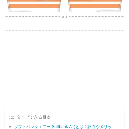
AD
L
o
/
U
a
n
d
m
e
u
d
t
:
e
1
0
0
.
0
0
%
タップできる目次
ソフトバンクエアー(Softbank Air)とは？評判やメリッ