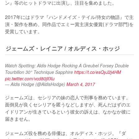
ン』等のヒットドラマに出演し、注目を集めました。

2017年にはドラマ『ハンドメイズ・テイル/侍女の物語』で主
演・製作を務め、同作品でエミー賞主演女優賞(ドラマ部門)を
受賞しています。
ジェームズ・レイニア / オルディス・ホッジ
Watch Spotting: Aldis Hodge Rocking A Greubel Forsey Double 
Tourbillon 30° Technique Sapphire 
https://t.co/esQyJ2j4HM
pic.twitter.com/vcd80jIfXu
— Aldis Hodge (@AldisHodge)
March 4, 2017
ジェームズは、セシリアの妹の恋人で刑事を務めています。
面倒見が良くセシリアを匿うなどしますが、死んだはずのエ
イドリアンが生きているという彼女の訴えは、なかなか彼に
届きません。

ジェームズ役を務める俳優は、オルディス・ホッジ。『ダ