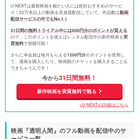
U-NEXTは最新映画を観たい人には絶対おすすめのサービ
ス！22万本以上の動画を見放題配信していて、作品数は
動画
配信サービスの中でもNo.1！
31日間の無料トライアル中には600円分のポイントが貰える
ので、このポイントを使えばレンタル配信中の新作映画も
実
質無料
で視聴可能！      
さらに本会員は毎月もらえる
1200円分
のポイントを使用し
て、漫画を購入したり、映画館のチケットを購入することも
できちゃうんです！
31日間無料！
今から
新作映画を実質無料で観る
>U-NEXTの詳細はこちら
映画『透明人間』のフル動画を配信中のサ
ービス一覧