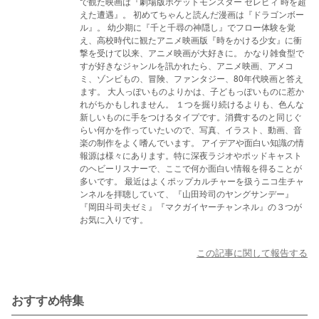
で観た映画は『劇場版ポケットモンスター セレビィ 時を超
えた遭遇』。 初めてちゃんと読んだ漫画は『ドラゴンボー
ル』。 幼少期に『千と千尋の神隠し』でフロー体験を覚
え、高校時代に観たアニメ映画版『時をかける少女』に衝
撃を受けて以来、アニメ映画が大好きに。 かなり雑食型で
すが好きなジャンルを訊かれたら、アニメ映画、アメコ
ミ、ゾンビもの、冒険、ファンタジー、80年代映画と答え
ます。 大人っぽいものよりかは、子どもっぽいものに惹か
れがちかもしれません。 １つを掘り続けるよりも、色んな
新しいものに手をつけるタイプです。消費するのと同じぐ
らい何かを作っていたいので、写真、イラスト、動画、音
楽の制作をよく嗜んでいます。 アイデアや面白い知識の情
報源は様々にあります。特に深夜ラジオやポッドキャスト
のヘビーリスナーで、ここで何か面白い情報を得ることが
多いです。 最近はよくポップカルチャーを扱うニコ生チャ
ンネルを拝聴していて、『山田玲司のヤングサンデー』
『岡田斗司夫ゼミ』『マクガイヤーチャンネル』の３つが
お気に入りです。
この記事に関して報告する
おすすめ特集