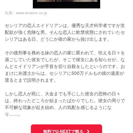
出典 :
www.amazon.co.jp
セシリアの恋人エイドリアンは、優秀な天才科学者ですが支
配欲が強く危険な男。そんな恋人に軟禁状態にされていたセ
シリアはある日、どうにか彼の家から抜け出します。

その後刑事を務める妹の恋人の家に匿われて、怯える日々を
過ごしていた彼女でしたが、そこで彼女にある知らせが。な
んとエイドリアンが手首を切り自殺をしたというのです。お
まけに弁護士からは、セシリアに500万ドルもの彼の遺産が
渡るとまで説明されます。

しかし恋人が死に、大金までも手にした彼女の恐怖の日々
は、終わったどころか始まったばかりでした。彼女の周りで
不可解な現象が起き始め、人の気配を感じるようにな
り……。
無料でU-NEXTで観る