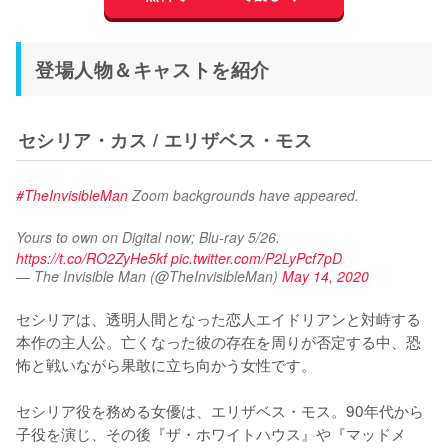
登場人物＆キャストを紹介
セシリア・カス / エリザベス・モス
#TheInvisibleMan
 Zoom backgrounds have appeared. 
Yours to own on Digital now; Blu-ray 5/26. 
https://t.co/RO2ZyHe5kf
pic.twitter.com/P2LyPcf7pD
— The Invisible Man (@TheInvisibleMan)
May 14, 2020
セシリアは、透明人間となった恋人エイドリアンと対峙する
本作の主人公。亡くなった彼の存在を周りが否定する中、恐
怖と戦いながら果敢に立ち向かう女性です。

セシリア役を務める女優は、エリザベス・モス。90年代から
子役を演じ、その後『ザ・ホワイトハウス』や『マッドメ