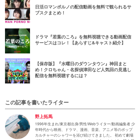
日活ロマンポルノの配信動画を無料で観られるサ
ブスクまとめ！
ドラマ『若葉のころ』を無料視聴できる動画配信
サービスはコレ！【あらすじ&キャスト紹介】
【保存版】『水曜日のダウンタウン』神回まと
め！クロちゃん・名探偵津田など人気回の見逃し
配信を無料視聴するには？
この記事を書いたライター
野上拓馬
1996年生まれ/東京都出身/男性/Webライター/動画編集者 少
年時代から映画、ドラマ、漫画、音楽、アニメ等のポップ
カルチャーのシャワーを浴び続けてきました。 初めて劇場