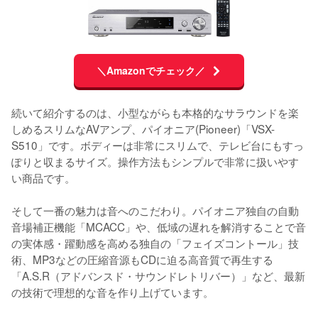
＼Amazonでチェック／
続いて紹介するのは、小型ながらも本格的なサラウンドを楽
しめるスリムなAVアンプ、パイオニア(Pioneer)「VSX-
S510」です。ボディーは非常にスリムで、テレビ台にもすっ
ぽりと収まるサイズ。操作方法もシンプルで非常に扱いやす
い商品です。

そして一番の魅力は音へのこだわり。パイオニア独自の自動
音場補正機能「MCACC」や、低域の遅れを解消することで音
の実体感・躍動感を高める独自の「フェイズコントール」技
術、MP3などの圧縮音源もCDに迫る高音質で再生する 
「A.S.R（アドバンスド・サウンドレトリバー）」など、最新
の技術で理想的な音を作り上げています。
