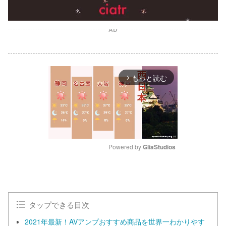
AD
もっと読む
arrow_forward_ios
Powered by 
GliaStudios
M
u
t
e
タップできる目次
2021年最新！AVアンプおすすめ商品を世界一わかりやす