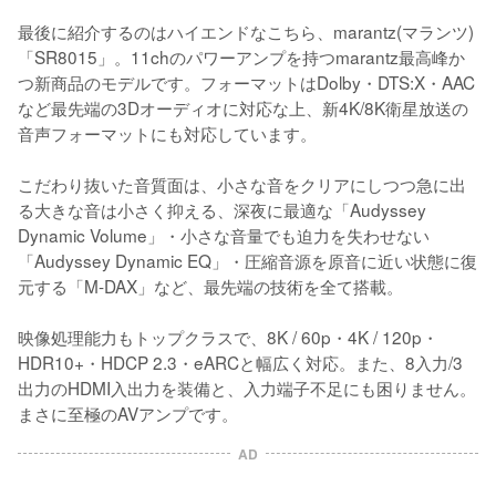
最後に紹介するのはハイエンドなこちら、marantz(マランツ)
「SR8015」。11chのパワーアンプを持つmarantz最高峰か
つ新商品のモデルです。フォーマットはDolby・DTS:X・AAC
など最先端の3Dオーディオに対応な上、新4K/8K衛星放送の
音声フォーマットにも対応しています。

こだわり抜いた音質面は、小さな音をクリアにしつつ急に出
る大きな音は小さく抑える、深夜に最適な「Audyssey 
Dynamic Volume」・小さな音量でも迫力を失わせない
「Audyssey Dynamic EQ」・圧縮音源を原音に近い状態に復
元する「M-DAX」など、最先端の技術を全て搭載。

映像処理能力もトップクラスで、8K / 60p・4K / 120p・
HDR10+・HDCP 2.3・eARCと幅広く対応。また、8入力/3
出力のHDMI入出力を装備と、入力端子不足にも困りません。
まさに至極のAVアンプです。
AD