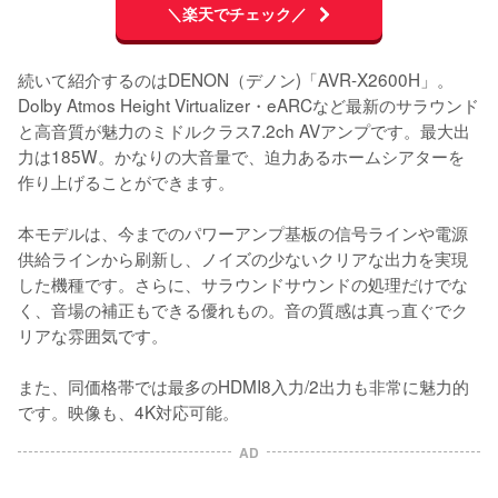
＼楽天でチェック／
続いて紹介するのはDENON（デノン)「AVR-X2600H」。
Dolby Atmos Height Virtualizer・eARCなど最新のサラウンド
と高音質が魅力のミドルクラス7.2ch AVアンプです。最大出
力は185W。かなりの大音量で、迫力あるホームシアターを
作り上げることができます。

本モデルは、今までのパワーアンプ基板の信号ラインや電源
供給ラインから刷新し、ノイズの少ないクリアな出力を実現
した機種です。さらに、サラウンドサウンドの処理だけでな
く、音場の補正もできる優れもの。音の質感は真っ直ぐでク
リアな雰囲気です。

また、同価格帯では最多のHDMI8入力/2出力も非常に魅力的
AD