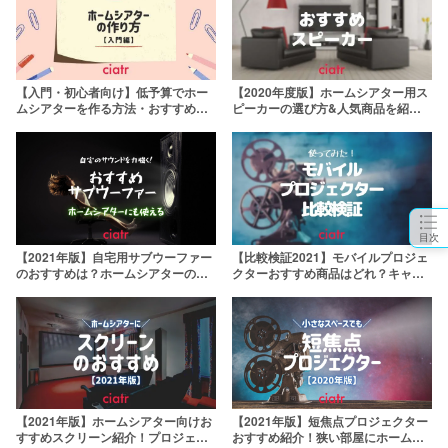
【入門・初心者向け】低予算でホー
【2020年度版】ホームシアター用ス
ムシアターを作る方法・おすすめ機
ピーカーの選び方&人気商品を紹
材紹介
介！安く買える商品も
目次
【2021年版】自宅用サブウーファー
【比較検証2021】モバイルプロジェ
のおすすめは？ホームシアターの低
クターおすすめ商品はどれ？キャン
音を充実させよう
プやビジネス・ホームシアターで大
活躍
【2021年版】ホームシアター向けお
【2021年版】短焦点プロジェクター
すすめスクリーン紹介！プロジェク
おすすめ紹介！狭い部屋にホームシ